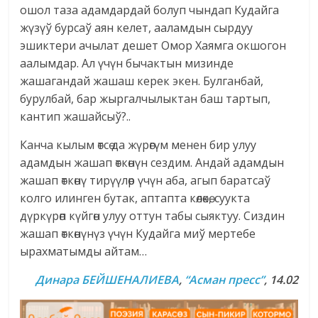
ошол таза адамдардай болуп чындап Кудайга
жүзүў бурсаў аян келет, ааламдын сырдуу
эшиктери ачылат дешет Омор Хаямга окшогон
аалымдар. Ал үчүн бычактын мизинде
жашагандай жашаш керек экен. Булганбай,
бурулбай, бар жыргалчылыктан баш тартып,
кантип жашайсыў?..
Канча кылым өтсө да жүрөгүм менен бир улуу
адамдын жашап өткөнүн сездим. Андай адамдын
жашап өткөнү тирүүлөр үчүн аба, агып баратсаў
колго илинген бутак, аптапта көлөкө, суукта
дүркүрөп күйгөн улуу оттун табы сыяктуу. Сиздин
жашап өткөнүнүз үчүн Кудайга миў мертебе
ырахматымды айтам…
Динара БЕЙШЕНАЛИЕВА
,
“Асман пресс”
, 14.02