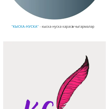
"КЫСКА-НУСКА"
- кыска-нуска карасөз чыгармалар