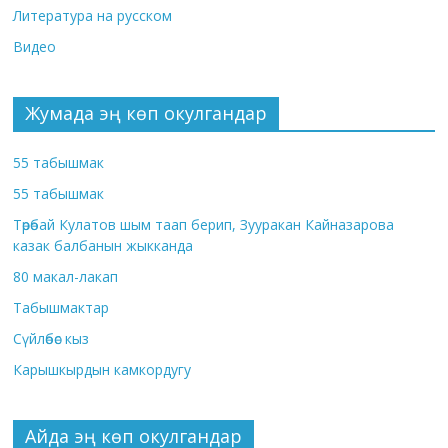
Литература на русском
Видео
Жумада эң көп окулгандар
55 табышмак
55 табышмак
Төрөбай Кулатов шым таап берип, Зууракан Кайназарова
казак балбанын жыкканда
80 макал-лакап
Табышмактар
Сүйлөбөс кыз
Карышкырдын камкордугу
Айда эң көп окулгандар