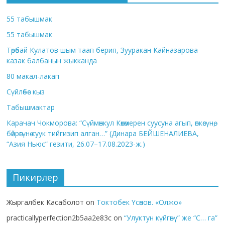
55 табышмак
55 табышмак
Төрөбай Кулатов шым таап берип, Зууракан Кайназарова
казак балбанын жыкканда
80 макал-лакап
Сүйлөбөс кыз
Табышмактар
Карачач Чокморова: “Сүймөнкул Көкөмерен суусуна агып, өпкөсүнө,
бөйрөгүнө суук тийгизип алган…” (Динара БЕЙШЕНАЛИЕВА,
“Азия Ньюс” гезити, 26.07–17.08.2023-ж.)
Пикирлер
Жыргалбек Касаболот
on
Токтобек Үсөнов. «Олжо»
practicallyperfection2b5aa2e83c
on
“Улуктун күйгөнү” же “С… га”