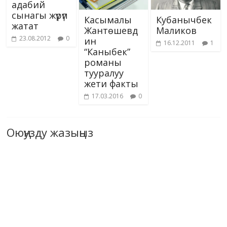
адабий
сынагы жүрүп
Касымалы
Кубанычбек
жатат
Жантөшевд
Маликов
23.08.2012
0
ин
16.12.2011
1
“Каныбек”
романы
тууралуу
жети факты
17.03.2016
0
Оюңузду жазыңыз