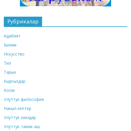
Рубрикалар
Адабият
Билим
Искусство
Тил
Тарых
Кыргыздар
Коом
Улуттук философия
Накыл кептер
Улуттук оюндар
Улуттук тамак-аш