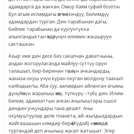
адамдарга да жаккан. Омор Хаям суфий болгон.
Бул агым исламдагы өзгөчө зээндүү, билимдүү
адамдардан турган. Дин тарабынан дагы,
бийлик тарабынан да куугунтукка
алынгандыктан өздөрүнүн илимин жашыруун
сакташкан.
Азыр эми дин десе биз сакалчан даватчыны,
андан жогорулаганда майлуу-сүттүү орун
талашып, бир-биринин төшөгүн ачкандарды,
жаназа окуш үчүн куран окуган молдону таанып
калбадыкпы. Аба-суу, ааламдын айланган агымы,
дүнүйөнүн жаралыш өзөгү, түпкүрү –түбү дин. Илим-
билим, адамзаттын ачкан ачылыштары ошол
диндин учкундары гана дешет. Аны
окумуштуулар деле планета, ай-жылдыздардын
жайгашышын кимдир-бирөө (Кудай) көзөмөлдөп
тургандай деп ачылыш жасап жатышат. Эгер