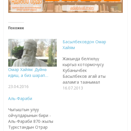
Похожее
Басылбековдон Омар
Хайям
Жакында белгилүү
кыргыз котормочусу
Омар Хайям: Дүйнө
Кубанычбек
идиш, а биз шарап…
Басылбеков агай аты
ааламга таанымал
23.04.2016
болгон перс акыны
16.07.2013
Омар Хайямдын
Аль-Фараби
рубаилерин чакан
китеп кылып
Чыгыштын улуу
чыгарыптыр. "Чөнтөккө
ойчулдарынын бири -
салып, өзүң менен алып
Аль-Фараби 870-жылы
жүргөнгө ыңгайлуу болсун
Түркстандын Отрар
деп", - дейт