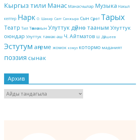
Кыргыз тили
Манас
Музыка
Манасчылар
Накыл
Тарых
Нарк
Сын
кептер
Сүрөт
О. Шакир
Салт
Санжыра
Театр
Улуттук дүйнө тааным
Улуттук
Төкмө акын
Тил
оюндар
Ч. Айтматов
Улуттук тамак-аш
Ш. Дүйшеев
Эстутум
аңгеме
котормо
жомок
маданият
комуз
поэзия
сынак
Архив
Архив