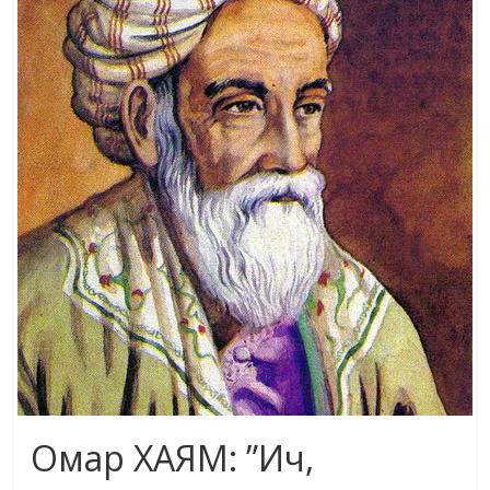
жана
адабияты
Омар ХАЯМ: ”Ич,