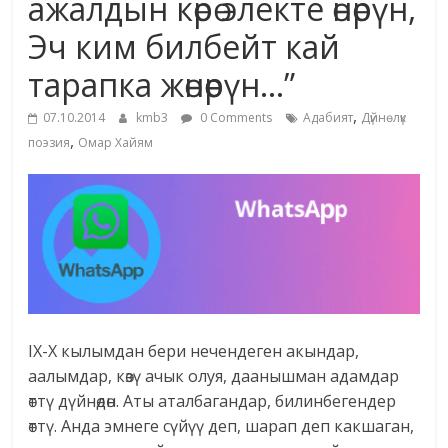
ажалдын көрө электе өнөрүн,
Эч ким билбейт кай
тарапка жөнөөрүн…”
,
07.10.2014
kmb3
0 Comments
Адабият
Дүйнөлүк
,
поэзия
Омар Хайям
IX-X кылымдан бери нечендеген акындар,
аалымдар, көзү ачык олуя, даанышман адамдар
өттү дүйнөдөн. Аты аталбагандар, билинбегендер
өттү. Анда эмнеге сүйүү деп, шарап деп какшаган,