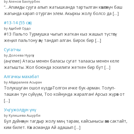
by Аленов Бахпурбек
“…Апамды сууга алып жатышканда тартылган көшөгөнүн баш
жагында карап отурган элем. Акыркы жолу болсо да […]
#13-14 (55 сөз)
by Адабий Ордо
#13 Пальто Турмушка чыгып жаткан кыз жашыл түстөгү
жеңил пальтону өзү тандап алган. Бирок бир […]
Сугатчы
by Долоева Нургүл
(аңгеме) Атасы менен баласы сугат талаасы менен келе
жатышты. Жол боюнда эскилиги жеткен бир бут […]
Алгачкы махабат
by Айдаралиев Асыран
Толукшуган ошол күздө, Толгон ичке бук-арман. Толуп-
ташкан тун сүйүүм, Тоо койнунда жаралган! Арсыз жүрөк от
[…]
Уңгужолдун үнү
by Кулишева Ашурби
Бул дүйнөнүн тагдыр жолу миң тарам, кайсынысы өзөк сактайт,
ким билет. Көк асманда Ай адашып […]