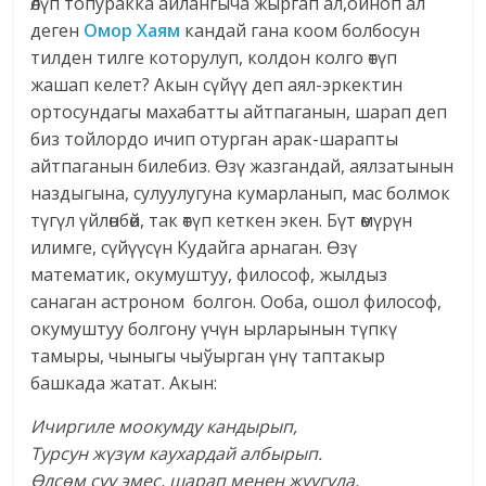
өлүп топуракка айлангыча жыргап ал,ойноп ал
деген
Омор Хаям
кандай гана коом болбосун
тилден тилге которулуп, колдон колго өтүп
жашап келет? Акын сүйүү деп аял-эркектин
ортосундагы махабатты айтпаганын, шарап деп
биз тойлордо ичип отурган арак-шарапты
айтпаганын билебиз. Өзү жазгандай, аялзатынын
наздыгына, сулуулугуна кумарланып, мас болмок
түгүл үйлөнбөй, так өтүп кеткен экен. Бүт өмүрүн
илимге, сүйүүсүн Кудайга арнаган. Өзү
математик, окумуштуу, философ, жылдыз
санаган астроном болгон. Ооба, ошол философ,
окумуштуу болгону үчүн ырларынын түпкү
тамыры, чыныгы чыўырган үнү таптакыр
башкада жатат. Акын:
Ичиргиле моокумду кандырып,
Турсун жүзүм каухардай албырып.
Өлсөм суу эмес, шарап менен жуугула,