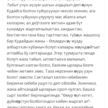
Табыт үчүн жүзүм шагын алдырып
-деп өзүнүн
Кудайга болгон сүйүүсүүнүн чексиз экенин, ага
болгон сүйүүнүн улуулугу мас абалга алып
келээрин, ал деўгээлге жеткен адам бүт
күнүмдүк жыргалчылыктан, хандыктан,
бектиктен гана баш тартпастан, түбөлүк жашоосу
бар Кудайдын жаны – Өлүмдүн өзү жүздү
албырткан кубаныч болуп калаары жөнүндө айтып
атпайбы бу саптарында. Эгер турмушта пенде
болуп жаза тайып, ыпластыкка малынып,
булганып калган болсо, балким ырлары бизге
чейин жетмек эмес. Таза нерсенин өмүрү узун
болот эмеспи. Сакталып келген себебинин
биринчи себеби ушул го деп ойлойм. Экинчиси,
жана айткандай ырларын ороп-чулгап, башка
сырт келбет бергендигинде. ”Өмүр өтүп кетет,
дүйнөгө устун болбогондон кийин жыргап ал”-
деген саптары ханга да, бекке да, карапайым