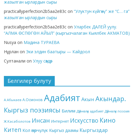
жазылган ырлардын сыры
practicallyperfection2b5aa2e83c
on
“Улуктун күйгөнү” же “С… га”
жазылган ырлардын сыры
practicallyperfection2b5aa2e83c
on
Уларбек ДАЛЕЙ уулу.
“АЛМА ӨСПӨГӨН АЙЫЛ” (кыргызчалаган Кыялбек АКМАТОВ)
Nusya
on
Мадина ТУРАЕВА
Нұрлан
on
Эки элдин баатыры — Кайдоол
Султанали
on
Улуу сөздөр
Белгилер булуту
Адабият
Акындар.
Акын
А.Осмонов
А.Абыкаев
Кыргыз поэзиясы
Билим
Дүйнөлүк адабият
Дүйнөлүк поэзия
Кино
Инсан
Искусство
Интернет
Ж.Касаболотов
Китеп
Кыргыздар
Кол өнөрчүлүк
Кыргыз даамы