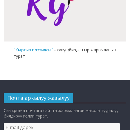
"Кыргыз поэзиясы"
- күнүнө бирден ыр жарыяланып
турат
Почта аркылуу жазылуу
Сиз көрсөткөн почтага сайтта жарыяланган макала тууралуу
билдирүү келип турат.
E-