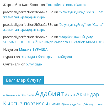
Жыргалбек Касаболот
on
Токтобек Үсөнов. «Олжо»
practicallyperfection2b5aa2e83c
on
“Улуктун күйгөнү” же “С… га”
жазылган ырлардын сыры
practicallyperfection2b5aa2e83c
on
“Улуктун күйгөнү” же “С… га”
жазылган ырлардын сыры
practicallyperfection2b5aa2e83c
on
Уларбек ДАЛЕЙ уулу.
“АЛМА ӨСПӨГӨН АЙЫЛ” (кыргызчалаган Кыялбек АКМАТОВ)
Nusya
on
Мадина ТУРАЕВА
Нұрлан
on
Эки элдин баатыры — Кайдоол
Султанали
on
Улуу сөздөр
Белгилер булуту
Адабият
Акындар.
Акын
А.Осмонов
А.Абыкаев
Кыргыз поэзиясы
Билим
Дүйнөлүк адабият
Дүйнөлүк поэзия