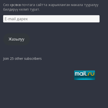
Сиз көрсөткөн почтага сайтта жарыяланган макала тууралуу
билдирүү келип турат.
E-
mail
дарек
Жазылуу
Join 25 other subscribers