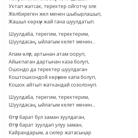
Уктап жатсак, теректер ойготчу эле
Желбиреген жел менен шыбырлашып,
Жашыл көркүн жай гана шуулдатып.
Шуулдаба, терегим, теректерим,
Шуулдасаң, ыйлагым келет менин…
Апам өлүп, артынан атам ооруп,
Айыкпаган дартынан каза болуп,
Ошондо да теректер шуулдаган
Коштошкондой көрүнөө капа болуп,
Кошок айтып жаткандай созолонуп.
Шуулдаба, терегим, теректерим,
Шуулдасаң, ыйлагым келет менин…
Өтүп барат бул заман зуулдаган,
Өтүп барат зуулдап улуу заман,
Кайрандарым, а силер жатасыңар