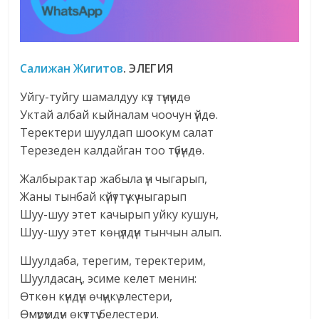
Салижан Жигитов
. ЭЛЕГИЯ
Уйгу-туйгу шамалдуу күз түнүндө
Уктай албай кыйналам чоочун үйдө.
Теректери шуулдап шоокум салат
Терезеден калдайган тоо түбүндө.
Жалбырактар жабыла үн чыгарып,
Жаны тынбай күйүттүү күү чыгарып
Шуу-шуу этет качырып уйку кушун,
Шуу-шуу этет көңүлдүн тынчын алып.
Шуулдаба, терегим, теректерим,
Шуулдасаң, эсиме келет менин:
Өткөн күндүн өчүңкү элестери,
Өмүрүмдүн өкүттүү белестери.