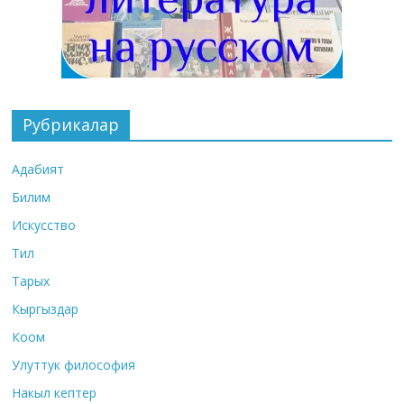
Рубрикалар
Адабият
Билим
Искусство
Тил
Тарых
Кыргыздар
Коом
Улуттук философия
Накыл кептер