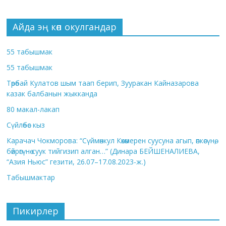
Айда эң көп окулгандар
55 табышмак
55 табышмак
Төрөбай Кулатов шым таап берип, Зууракан Кайназарова
казак балбанын жыкканда
80 макал-лакап
Сүйлөбөс кыз
Карачач Чокморова: “Сүймөнкул Көкөмерен суусуна агып, өпкөсүнө,
бөйрөгүнө суук тийгизип алган…” (Динара БЕЙШЕНАЛИЕВА,
“Азия Ньюс” гезити, 26.07–17.08.2023-ж.)
Табышмактар
Пикирлер