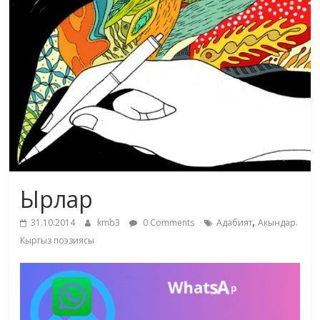
маданияты
жана
адабияты
Ырлар
,
31.10.2014
kmb3
0 Comments
Адабият
Акындар.
Кыргыз поэзиясы