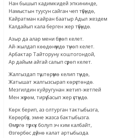
Нан бышып кадимкидей эпкининде,
Намыстын туусун сайган чеп түбүндө,
Кайратман кайран баатыр Адыл жездем
Калдайып кала берген жер түбүндө.
Азыр да алар мени бүлөп келет.
Ай-жылдап көөдөнүмдө түнөп келет.
Арбактар Тайторуну коштогондой,
Ар дайым айгай салып сүрөп келет.
Жалгыздап түштөрүмө келип түндө,
Жатышат жалгызсырап көрүстөндө.
Мезгилдин куйругунан жетип-жетпей
Мен жүрөм, тирүү басып жер үстүндө.
Көрк берип, аз олтурган тактыбызга,
Көрөрбүз, эмне жазса бактыбызга.
Өмүргө түркүк болуп эч ким калбайт,
Өзгөрбөс дүйнө калат артыбызда.