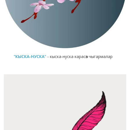
"КЫСКА-НУСКА"
- кыска-нуска карасөз чыгармалар