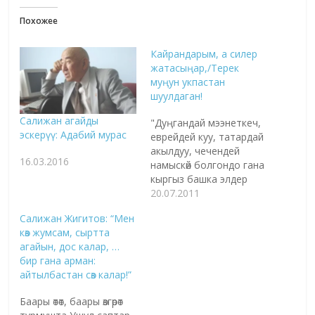
Похожее
Кайрандарым, а силер
жатасыңар,/Терек
муңун укпастан
шуулдаган!
Салижан агайды
"Дуңгандай мээнеткеч,
эскерүү: Адабий мурас
еврейдей куу, татардай
акылдуу, чечендей
16.03.2016
намыскөй болгондо гана
кыргыз башка элдер
менен теңтайлаша
20.07.2011
алат". С. Жигитов Акын,
Салижан Жигитов: “Мен
жазуучу, сынчы,
көз жумсам, сыртта
окумуштуу Салижан
агайын, дос калар, …
Жигитовду эскерүү
бир гана арман:
"Кыргыздын туулмагы
айтылбастан сөз калар!”
да азап, катын алмагы
да азап, өлмөгү да азап"
Баары өтөт, баары өзгөрөт
деп кеткен Салижан