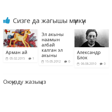
Сизге да жагышы мүмкүн
Эл акыны
наамын
албай
калган эл
Арман ай
Александр
акыны
Блок
05.02.2015
1
15.05.2012
0
06.08.2010
0
Оюңузду жазыңыз