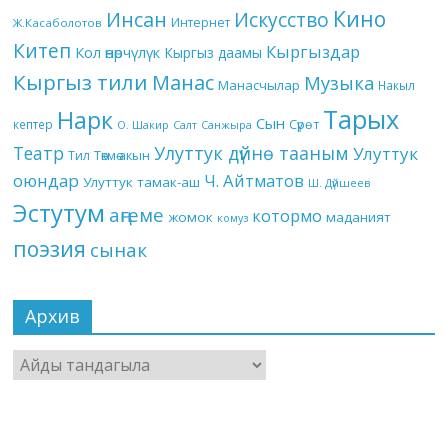
Кино
Инсан
Искусство
Интернет
Ж.Касаболотов
Китеп
Кыргыздар
Кол өнөрчүлүк
Кыргыз даамы
Кыргыз тили
Манас
Музыка
Манасчылар
Накыл
Тарых
Нарк
Сын
кептер
Сүрөт
О. Шакир
Салт
Санжыра
Театр
Улуттук дүйнө тааным
Улуттук
Төкмө акын
Тил
оюндар
Ч. Айтматов
Улуттук тамак-аш
Ш. Дүйшеев
Эстутум
аңгеме
котормо
жомок
маданият
комуз
поэзия
сынак
Архив
Архив