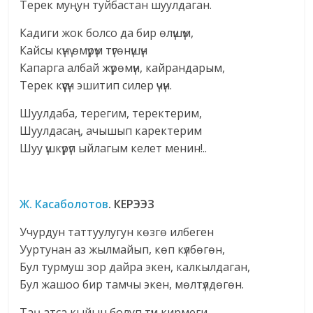
Терек муңун туйбастан шуулдаган.
Кадиги жок болсо да бир өлүшүм,
Кайсы күнү өмүрүм түгөнүшүн
Капарга албай жүрөмүн, кайрандарым,
Терек күүсүн эшитип силер үчүн.
Шуулдаба, терегим, теректерим,
Шуулдасаң, ачышып каректерим
Шуу үшкүрүп ыйлагым келет менин!..
Ж. Касаболотов
. КЕРЭЭЗ
Учурдун таттуулугун көзгө илбеген
Ууртунан аз жылмайып, көп күлбөгөн,
Бул турмуш зор дайра экен, калкылдаган,
Бул жашоо бир тамчы экен, мөлтүлдөгөн.
Таң атса кыйын болуп түн кирмеги,