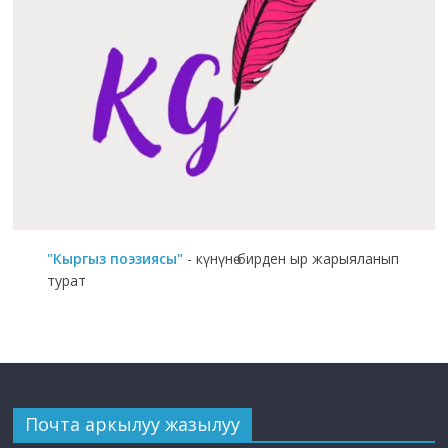
"Кыргыз поэзиясы"
- күнүнө бирден ыр жарыяланып
турат
Почта аркылуу жазылуу