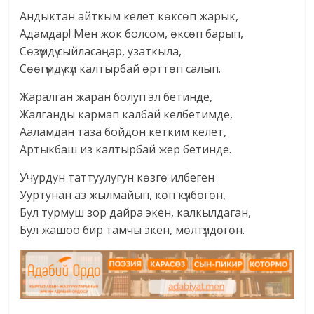
Андыктан айткым келет көксөп жарык,
Адамдар! Мен жок болсом, өксөп барып,
Сөзүмдү сыйласаңар, узаткыла,
Сөөгүмдү күл калтырбай өрттөп салып.
Жаралган жаран болуп эл бетинде,
Жалганды кармап калбай келбетимде,
Ааламдан таза бойдон кетким келет,
Артыкбаш из калтырбай жер бетинде.
Учурдун таттуулугун көзгө илбеген
Ууртунан аз жылмайып, көп күлбөгөн,
Бул турмуш зор дайра экен, калкылдаган,
Бул жашоо бир тамчы экен, мөлтүлдөгөн.