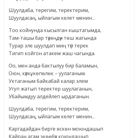
Шуулдаба, терегим, теректерим,
Шуулдасаң, ыйлагым келет менин…
Тоо койнунда кысылган кыштагымда,
Там-ташы бар түзөңдүн төш жагында
Турар эле шуулдап миң түп терек
Тигип койгон атакем жаш чагында.
Оо, мен анда бактылуу бир баламын,
Оюн, күлкү, көпөлөк – уулаганым.
Уктаганым байкабай калар элем
Угуп жатып теректер шуулаганын,
Убайымдуу алдейлеп ырдаганын.
Шуулдаба, терегим, теректерим,
Шуулдасаң, ыйлагым келет менин…
Каргадайдан бирге өскөн моюндашып
Кайран агам экөөбүз коюндашып