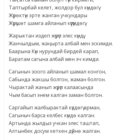
Таптырбай келет, жолдор бул күндөгү.
Жүрөктүн эрте жанган учкундары
Жүрүшөт шамга айланып күүгүмдөгү.
Жарыктан издеп жүрүп элес күндү,
Жанчылдым, жаңырта албай мен эскимди.
Баарына Күн нурундай бирдей карап,
Баратам сагына албай мен эч кимди.
Сагыныч зоого айланып шамал конгон,
Сабында жакшы болгон, жаман болгон.
Чырактай жанып жүрүп калаасында
Чым басып энем калган заман болгон.
Саргайып жалбырактай күздөгү арман,
Сагыныч барса келбес күндө калган.
Артында жылдыз учкан элес таштап,
Алтынбек досум кеткен дүйнө жалган.