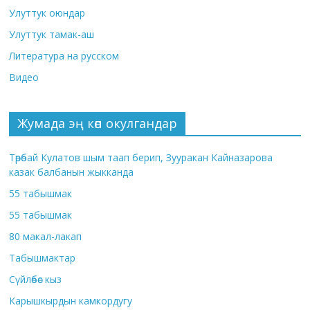
Улуттук оюндар
Улуттук тамак-аш
Литература на русском
Видео
Жумада эң көп окулгандар
Төрөбай Кулатов шым таап берип, Зууракан Кайназарова
казак балбанын жыкканда
55 табышмак
55 табышмак
80 макал-лакап
Табышмактар
Сүйлөбөс кыз
Карышкырдын камкордугу