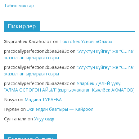
Табышмактар
Пикирлер
Жыргалбек Касаболот
on
Токтобек Үсөнов. «Олжо»
practicallyperfection2b5aa2e83c
on
“Улуктун күйгөнү” же “С… га”
жазылган ырлардын сыры
practicallyperfection2b5aa2e83c
on
“Улуктун күйгөнү” же “С… га”
жазылган ырлардын сыры
practicallyperfection2b5aa2e83c
on
Уларбек ДАЛЕЙ уулу.
“АЛМА ӨСПӨГӨН АЙЫЛ” (кыргызчалаган Кыялбек АКМАТОВ)
Nusya
on
Мадина ТУРАЕВА
Нұрлан
on
Эки элдин баатыры — Кайдоол
Султанали
on
Улуу сөздөр