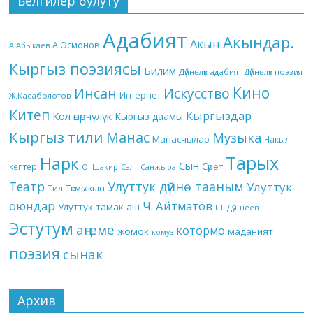
Белгилер булуту
Адабият
Акындар.
Акын
А.Осмонов
А.Абыкаев
Кыргыз поэзиясы
Билим
Дүйнөлүк адабият
Дүйнөлүк поэзия
Кино
Инсан
Искусство
Интернет
Ж.Касаболотов
Китеп
Кыргыздар
Кол өнөрчүлүк
Кыргыз даамы
Кыргыз тили
Манас
Музыка
Манасчылар
Накыл
Тарых
Нарк
Сын
кептер
Сүрөт
О. Шакир
Салт
Санжыра
Театр
Улуттук дүйнө тааным
Улуттук
Төкмө акын
Тил
оюндар
Ч. Айтматов
Улуттук тамак-аш
Ш. Дүйшеев
Эстутум
аңгеме
котормо
жомок
маданият
комуз
поэзия
сынак
Архив