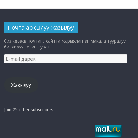
Почта аркылуу жазылуу
Сиз көрсөткөн почтага сайтта жарыяланган макала тууралуу
билдирүү келип турат.
E-
mail
дарек
Жазылуу
Join 25 other subscribers