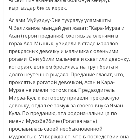
Алсеиттин экинчи аялы болгонун көпчүлүк
кыргыздар билсе керек.
Ал эми Мүйүздүү-Эне тууралуу уламышты
Ч.Валиханов мындай деп жазат: “Кара-Мурза и
Асан (герои предания), охотясь за оленями в
горах Ала-Мышык, увидели в стаде маралов
прекрасных девочку и мальчика с оленьими
рогами. Они убили мальчика и схватили девочку,
которая с воплем бросилась на труп брата и
долго неутешно рыдала. Предание гласит, что,
проклятые рогатой девочкой, Асан и Кара-
Мурза не имели потомства. Предводитель
Мирза-Кул, к которому привели прекрасную
девочку, отдал ее замуж за своего внука Яман-
Кула. По преданию, эта родоначальница по
имени Муюзбайбиче (Рогатая мать)
прославилась своей необыкновенной
мудростью. Утверждают, что в последствии она