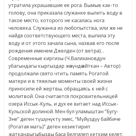
утратила украшавшие ее рога. Вымыв как-то
голову, она приказала служанке вылить воду в
такое место, которого не касалась нога
человека. Служанка из любопытства, или же не
найдя соответствующего места, выпила эту
воду и от этого зачала сына, назвав его после
рождения именем Джелден (от ветра)…
Современные киргизы (Ч.Валихановдун
убагындагы кыргыздар жөнүндө айткан – Автор)
продолжали свято чтить память Рогатой
матери и в тяжелые моменты своей жизни
приносили ей жертвы, обращаясь к ней с
молитвой. Она считается покровительницей
озера Иссык-Куль, и дух ее витает над Иссык-
Кульской долиной. Мен бул уламыштан “Бугу-
Эне” деген түшүнүктү эмес, “Мүйүздүү байбиче
(Рогатая мать)” деген кезиктирип
жаткандыгыбызды баса белгилеп кетким келет.