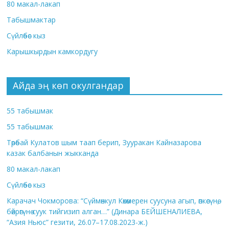
80 макал-лакап
Табышмактар
Сүйлөбөс кыз
Карышкырдын камкордугу
Айда эң көп окулгандар
55 табышмак
55 табышмак
Төрөбай Кулатов шым таап берип, Зууракан Кайназарова
казак балбанын жыкканда
80 макал-лакап
Сүйлөбөс кыз
Карачач Чокморова: “Сүймөнкул Көкөмерен суусуна агып, өпкөсүнө,
бөйрөгүнө суук тийгизип алган…” (Динара БЕЙШЕНАЛИЕВА,
“Азия Ньюс” гезити, 26.07–17.08.2023-ж.)