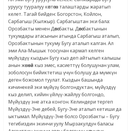
уруусу тууралуу көптөгөн талаштарды жаратып
келет. Тагай бийден: Богорстон, Койлон,
Сарбагыш (Кылжыр). Сарбагыштан эки бала:
Орозбакты менен Дөөлөсбакты. Дөөлөсбактынын
тукумдары атасынын атында Сарбагыш аталып,
Орозбактынын тукуму Бугу аталып калган. Ал
эми Ала-Мышык тоосунан кармап келген
мүйүздүү кыздын Бугу кыз деп айтылып калышы
анын жөнөкөй кыз эмес, касиеттүү болушунан улам,
зоболосун бийиктетиш үчүн болушу да мүмкүн
деген божомол туулат. Кыздын башында
кичинекей эки мүйүзү болгондуктан, мүйүздүү
кыз делип, кийин үйлүү-жайлуу болгондо,
Мүйүздүү эне атка конгон. Келиндери тергеп
Мүйүздүү-Эне дебей, Бугу-Эне аталып кетиши да
ыктымал. Мүйүздүү-Эне болсо Орозбакты – Бугу
тегибиздин экинчи уулу Мырзакулдун баласы