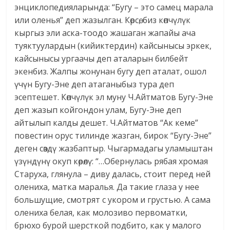
энциклопедияларында: “Бугу – это самец марала
или оленья” деп жазылган. Көрсө, биз көпчүлүк
кыргыз эли аска-тоодо жашаган жапайы ача
туяктуулардын (кийиктердин) кайсынысы эркек,
кайсынысы ургаачы деп аталарын билбейт
экенбиз. Жалпы жонунан бугу деп аталат, ошол
үчүн Бугу-Эне деп атаганыбыз тура деп
эсептешет. Көпчүлүк эл муну Ч.Айтматов Бугу-Эне
деп жазып койгондон улам, Бугу-Эне деп
айтылып калды дешет. Ч.Айтматов “Ак кеме”
повестин орус тилинде жазган, бирок “Бугу-Эне”
деген сөздү жазбаптыр. Чыгармадагы уламыштан
үзүндүнү окуп көрөлү: “…Обернулась рябая хромая
Старуха, глянула – диву далась, стоит перед ней
олениха, матка маралья. Да такие глаза у нее
большущие, смотрят с укором и грустью. А сама
олениха белая, как молозиво первоматки,
брюхо бурой шерсткой подбито, как у малого