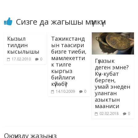
ki
Сизге да жагышы мүмкүн
Кызыл
Тажикстанд
тилдин
ын таасири
кысылышы
бизге тиеби,
мамлекетти
17.02.2010
0
Гүлазык
к тилге
деген эмне?
кыргыз
Күч-кубат
бийлиги
берген,
күйөбү?
умай энеден
14.10.2009
0
уланган
азыктын
мааниси
02.02.2018
0
Оюңузду жазыңыз