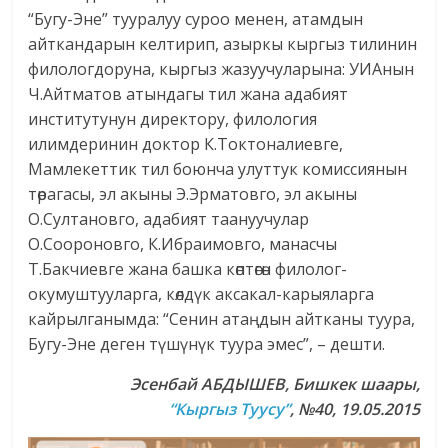
“Бугу-Эне” тууралуу суроо менен, атамдын
айткандарын келтирип, азыркы кыргыз тилинин
филологдоруна, кыргыз жазуучуларына: УИАнын
Ч.Айтматов атындагы тил жана адабият
институтунун директору, филология
илимдеринин доктор К.Токтоналиевге,
Мамлекеттик тил боюнча улуттук комиссиянын
төрагасы, эл акыны Э.Эрматовго, эл акыны
О.Султановго, адабият таануучулар
О.Соороновго, К.Ибраимовго, манасчы
Т.Бакчиевге жана башка көптөгөн филолог-
окумуштууларга, көлдүк аксакал-карыяларга
кайрылганымда: “Сенин атаңдын айтканы туура,
Бугу-Эне деген түшүнүк туура эмес”, – дешти.
Эсенбай АБДЫШЕВ, Бишкек ша
а
ры
,
“Кыргыз Туусу”
, №40, 19.05.2015