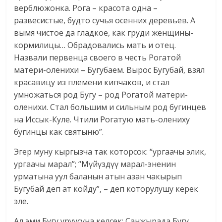
верблюжонка. Рога – красота одна –
развесистые, будто сучья осенних деревьев. А
вымя чистое да гладкое, как груди женщины-
кормилицы… Обрадовались мать и отец.
Назвали первенца своего в честь Рогатой
матери-оленихи – Бугубаем. Вырос Бугубай, взял
красавицу из племени кипчаков, и стал
умножаться род Бугу – род Рогатой матери-
оленихи. Стал большим и сильным род бугинцев
на Иссык-Куле. Чтили Рогатую мать-олениху
бугинцы как святыню”.
Эгер муну кыргызча так которсок: “ургаачы элик,
ургаачы марал”; “Мүйүздүү марал-эненин
урматына уул баланын атын азан чакырып
Бугубай деп ат койду”, – деп которулушу керек
эле.
Ал эми Бугу уруусуна келсек: Санжырада Бугу