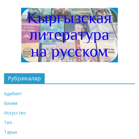
Рубрикалар
Адабият
Билим
Искусство
Тил
Тарых