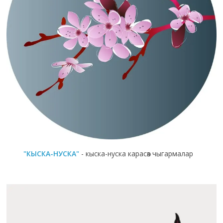
"КЫСКА-НУСКА"
- кыска-нуска карасөз чыгармалар