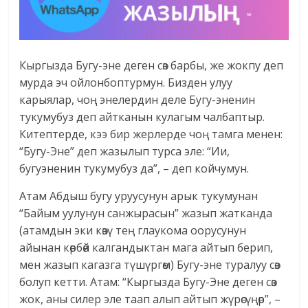
Кыргызда Бугу-эне деген сөз барбы, же жокпу деп
мурда эч ойлонбоптурмун. Бизден улуу
карыялар, чоң энелердин деле Бугу-эненин
тукумубуз деп айтканын кулагым чалбаптыр.
Китептерде, кээ бир жерлерде чоң тамга менен:
“Бугу-Эне” деп жазылып турса эле: “Ии,
бугуэненин тукумубуз да”, – деп койчумун.
Атам Абдыш бугу уруусунун арык тукумунан
“Байым уулунун санжырасын” жазып жатканда
(атамдын эки көзү тең глаукома оорусунун
айынан көрбөй калгандыктан мага айтып берип,
мен жазып кагазга түшүргөм) Бугу-эне туралуу сөз
болуп кетти. Атам: “Кыргызда Бугу-Эне деген сөз
жок, аны силер эле таап алып айтып жүрөсүңөр”, –