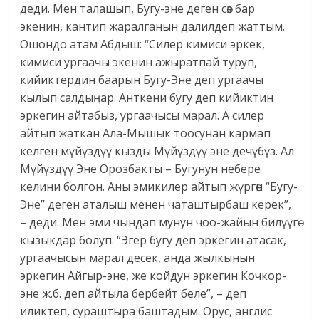
деди. Мен талашып, Бугу-эне деген сөз бар
экенин, кантип жаралганын далилдеп жаттым.
Ошондо атам Абдыш: “Силер кимиси эркек,
кимиси ургаачы экенин ажыратпай туруп,
кийиктердин баарын Бугу-Эне деп ургаачы
кылып салдыңар. Анткени бугу деп кийиктин
эркегин айтабыз, ургаачысы марал. А силер
айтып жаткан Ала-Мышык тоосунан кармап
келген мүйүздүү кызды Мүйүздүү эне дечүбүз. Ал
Мүйүздүү Эне Орозбакты – Бугунун небере
келини болгон. Аны эмикилер айтып жүргөн “Бугу-
Эне” деген аталыш менен чаташтырбаш керек”,
– деди. Мен эми чындап мунун чоо-жайын билүүгө
кызыкдар болуп: “Эгер бугу деп эркегин атасак,
ургаачысын марал десек, анда жылкынын
эркегин Айгыр-эне, же койдун эркегин Кочкор-
эне ж.б. деп айтыла бербейт беле”, – деп
иликтеп, сураштыра баштадым. Орус, англис