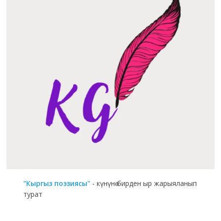
"Кыргыз поэзиясы"
- күнүнө бирден ыр жарыяланып
турат