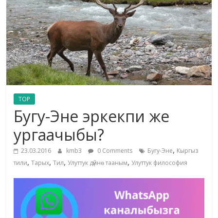
жана
адабияты
TOP
Бугу-Эне эркекпи же
ургаачыбы?
,
23.03.2016
kmb3
0 Comments
Бугу-Эне
Кыргыз
,
,
,
,
тили
Тарых
Тил
Улуттук дүйнө тааным
Улуттук философия