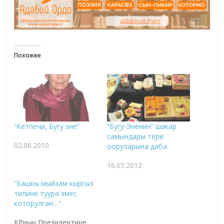
Похожее
“Кетпечи, Бугу эне”
“Бугу-Эненин” шакар
самындары тери
02.06.2010
ооруларына даба
16.05.2012
“Башкы мыйзам кыргыз
тилине туура эмес
которулган…”
КРнын Президентине