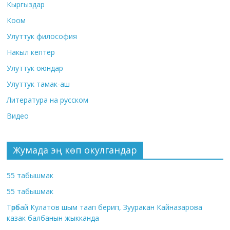
Кыргыздар
Коом
Улуттук философия
Накыл кептер
Улуттук оюндар
Улуттук тамак-аш
Литература на русском
Видео
Жумада эң көп окулгандар
55 табышмак
55 табышмак
Төрөбай Кулатов шым таап берип, Зууракан Кайназарова
казак балбанын жыкканда