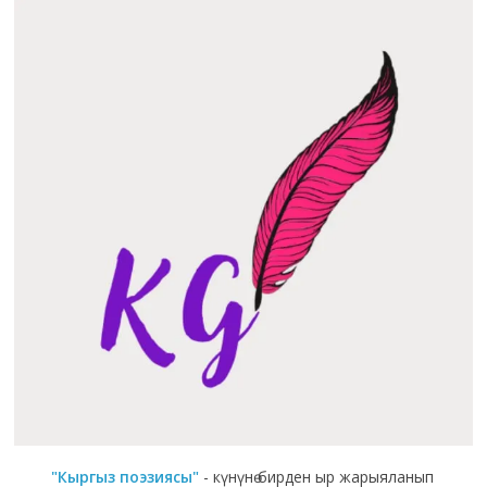
"Кыргыз поэзиясы"
- күнүнө бирден ыр жарыяланып