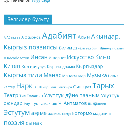
Султанали
on
Улуу сөздөр
Белгилер булуту
Адабият
Акындар.
Акын
А.Осмонов
А.Абыкаев
Кыргыз поэзиясы
Билим
Дүйнөлүк адабият
Дүйнөлүк поэзия
Кино
Инсан
Искусство
Интернет
Ж.Касаболотов
Китеп
Кыргыздар
Кол өнөрчүлүк
Кыргыз даамы
Кыргыз тили
Манас
Музыка
Манасчылар
Накыл
Тарых
Нарк
Сын
кептер
Сүрөт
О. Шакир
Салт
Санжыра
Театр
Улуттук дүйнө тааным
Улуттук
Төкмө акын
Тил
оюндар
Ч. Айтматов
Улуттук тамак-аш
Ш. Дүйшеев
Эстутум
аңгеме
котормо
жомок
маданият
комуз
поэзия
сынак