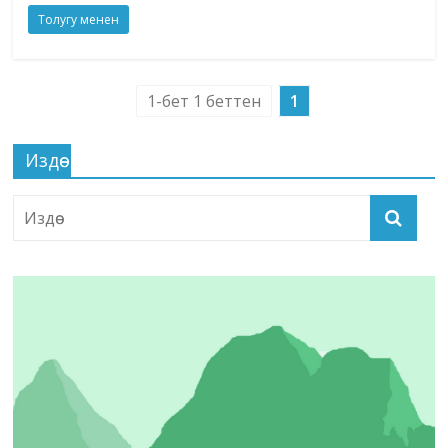
Толугу менен
1-бет 1 беттен
1
Издөө