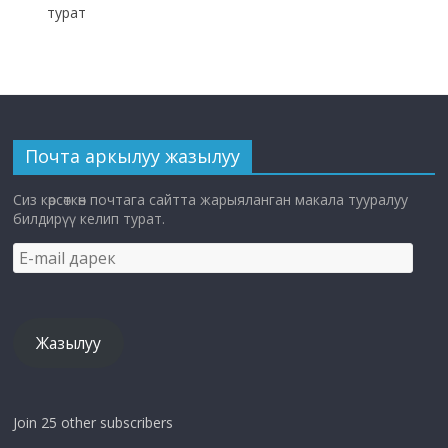
турат
Почта аркылуу жазылуу
Сиз көрсөткөн почтага сайтта жарыяланган макала тууралуу
билдирүү келип турат.
E-
mail
дарек
Жазылуу
Join 25 other subscribers