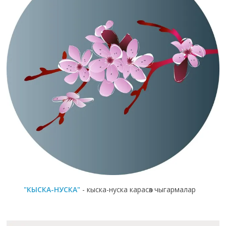
"КЫСКА-НУСКА"
- кыска-нуска карасөз чыгармалар