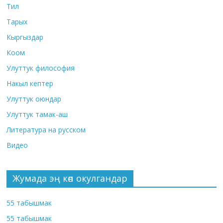
Тил
Тарых
Кыргыздар
Коом
Улуттук философия
Накыл кептер
Улуттук оюндар
Улуттук тамак-аш
Литература на русском
Видео
Жумада эң көп окулгандар
55 табышмак
55 табышмак