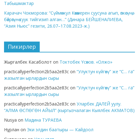
Табышмактар
Карачач Чокморова: “Сүймөнкул Көкөмерен суусуна агып, өпкөсүнө,
бөйрөгүнө суук тийгизип алган…” (Динара БЕЙШЕНАЛИЕВА,
“Азия Ньюс” гезити, 26.07–17.08.2023-ж.)
Пикирлер
Жыргалбек Касаболот
on
Токтобек Үсөнов. «Олжо»
practicallyperfection2b5aa2e83c
on
“Улуктун күйгөнү” же “С… га”
жазылган ырлардын сыры
practicallyperfection2b5aa2e83c
on
“Улуктун күйгөнү” же “С… га”
жазылган ырлардын сыры
practicallyperfection2b5aa2e83c
on
Уларбек ДАЛЕЙ уулу.
“АЛМА ӨСПӨГӨН АЙЫЛ” (кыргызчалаган Кыялбек АКМАТОВ)
Nusya
on
Мадина ТУРАЕВА
Нұрлан
on
Эки элдин баатыры — Кайдоол