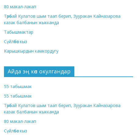
80 макал-лакап
Төрөбай Кулатов шым таап берип, Зууракан Кайназарова
казак балбанын жыкканда
Табышмактар
Сүйлөбөс кыз
Карышкырдын камкордугу
Айда эң көп окулгандар
55 табышмак
55 табышмак
Төрөбай Кулатов шым таап берип, Зууракан Кайназарова
казак балбанын жыкканда
80 макал-лакап
Сүйлөбөс кыз