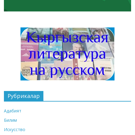
Рубрикалар
Адабият
Билим
Искусство