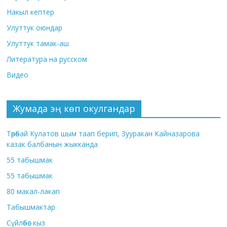
Накыл кептер
Улуттук оюндар
Улуттук тамак-аш
Литература на русском
Видео
Жумада эң көп окулгандар
Төрөбай Кулатов шым таап берип, Зууракан Кайназарова
казак балбанын жыкканда
55 табышмак
55 табышмак
80 макал-лакап
Табышмактар
Сүйлөбөс кыз