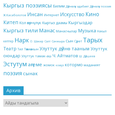
Кыргыз поэзиясы
Билим
Дүйнөлүк адабият
Дүйнөлүк поэзия
Кино
Инсан
Искусство
Интернет
Ж.Касаболотов
Китеп
Кыргыздар
Кол өнөрчүлүк
Кыргыз даамы
Кыргыз тили
Манас
Музыка
Манасчылар
Накыл
Тарых
Нарк
Сын
кептер
Сүрөт
О. Шакир
Салт
Санжыра
Театр
Улуттук дүйнө тааным
Улуттук
Төкмө акын
Тил
оюндар
Ч. Айтматов
Улуттук тамак-аш
Ш. Дүйшеев
Эстутум
аңгеме
котормо
жомок
маданият
комуз
поэзия
сынак
Архив
Архив