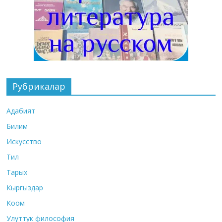
Рубрикалар
Адабият
Билим
Искусство
Тил
Тарых
Кыргыздар
Коом
Улуттук философия