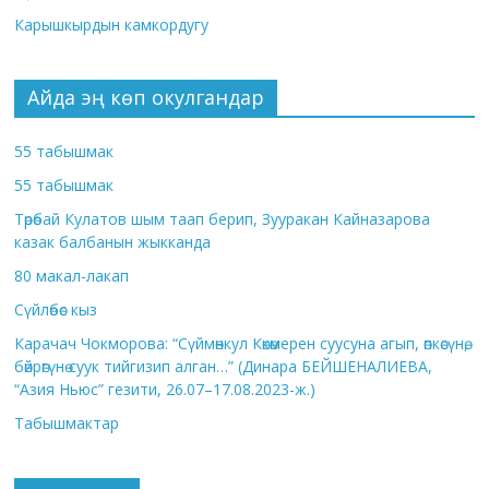
Карышкырдын камкордугу
Айда эң көп окулгандар
55 табышмак
55 табышмак
Төрөбай Кулатов шым таап берип, Зууракан Кайназарова
казак балбанын жыкканда
80 макал-лакап
Сүйлөбөс кыз
Карачач Чокморова: “Сүймөнкул Көкөмерен суусуна агып, өпкөсүнө,
бөйрөгүнө суук тийгизип алган…” (Динара БЕЙШЕНАЛИЕВА,
“Азия Ньюс” гезити, 26.07–17.08.2023-ж.)
Табышмактар