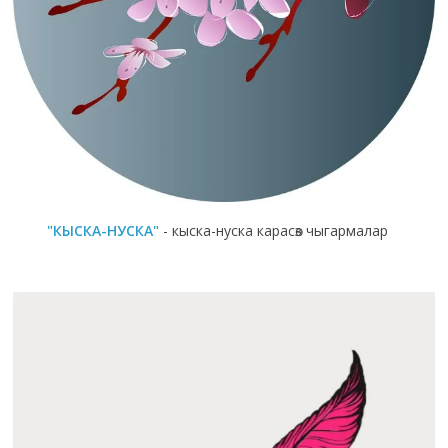
"КЫСКА-НУСКА"
- кыска-нуска карасөз чыгармалар