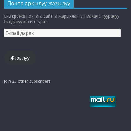
Почта аркылуу жазылуу
Сиз көрсөткөн почтага сайтта жарыяланган макала тууралуу
билдирүү келип турат.
E-
mail
дарек
Жазылуу
Join 25 other subscribers