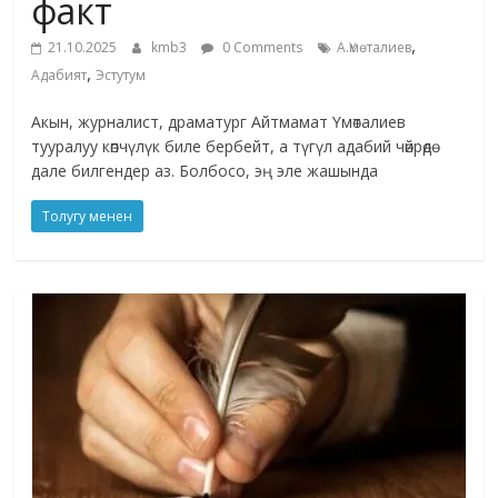
факт
,
21.10.2025
kmb3
0 Comments
А.Үмөталиев
,
Адабият
Эстутум
Акын, журналист, драматург Айтмамат Үмөталиев
тууралуу көпчүлүк биле бербейт, а түгүл адабий чөйрөдө
дале билгендер аз. Болбосо, эң эле жашында
Толугу менен