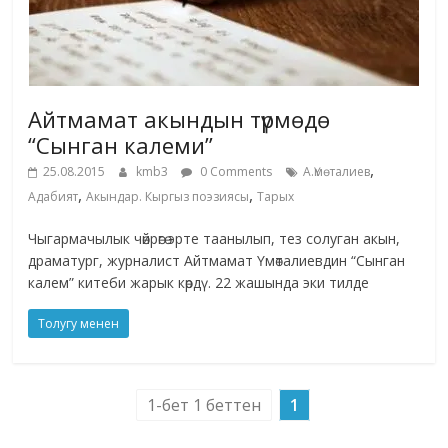
Айтмамат акындын түрмөдө
“Сынган калеми”
,
25.08.2015
kmb3
0 Comments
А.Үмөталиев
,
,
Адабият
Акындар. Кыргыз поэзиясы
Тарых
Чыгармачылык чөйрөгө эрте таанылып, тез солуган акын,
драматург, журналист Айтмамат Үмөталиевдин “Сынган
калем” китеби жарык көрдү. 22 жашында эки тилде
Толугу менен
1-бет 1 беттен
1