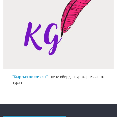
"Кыргыз поэзиясы"
- күнүнө бирден ыр жарыяланып
турат