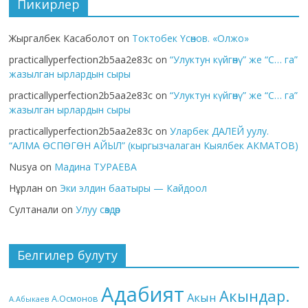
Пикирлер
Жыргалбек Касаболот
on
Токтобек Үсөнов. «Олжо»
practicallyperfection2b5aa2e83c
on
“Улуктун күйгөнү” же “С… га”
жазылган ырлардын сыры
practicallyperfection2b5aa2e83c
on
“Улуктун күйгөнү” же “С… га”
жазылган ырлардын сыры
practicallyperfection2b5aa2e83c
on
Уларбек ДАЛЕЙ уулу.
“АЛМА ӨСПӨГӨН АЙЫЛ” (кыргызчалаган Кыялбек АКМАТОВ)
Nusya
on
Мадина ТУРАЕВА
Нұрлан
on
Эки элдин баатыры — Кайдоол
Султанали
on
Улуу сөздөр
Белгилер булуту
Адабият
Акындар.
Акын
А.Осмонов
А.Абыкаев