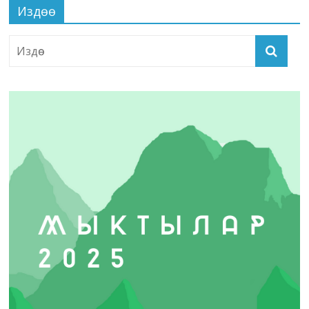
Издөө