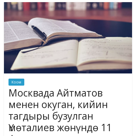
маданияты
жана
адабияты
Коом
Москвада Айтматов
менен окуган, кийин
тагдыры бузулган
Үмөталиев жөнүндө 11