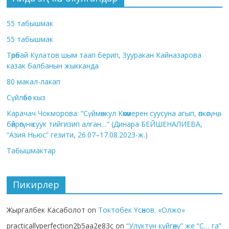
55 табышмак
55 табышмак
Төрөбай Кулатов шым таап берип, Зууракан Кайназарова
казак балбанын жыкканда
80 макал-лакап
Сүйлөбөс кыз
Карачач Чокморова: “Сүймөнкул Көкөмерен суусуна агып, өпкөсүнө,
бөйрөгүнө суук тийгизип алган…” (Динара БЕЙШЕНАЛИЕВА,
“Азия Ньюс” гезити, 26.07–17.08.2023-ж.)
Табышмактар
Пикирлер
Жыргалбек Касаболот
on
Токтобек Үсөнов. «Олжо»
practicallyperfection2b5aa2e83c
on
“Улуктун күйгөнү” же “С… га”