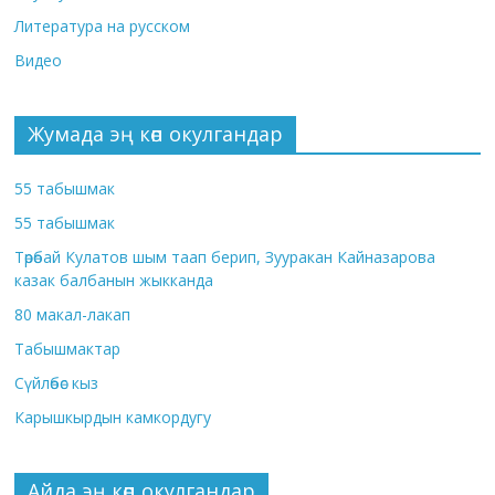
Литература на русском
Видео
Жумада эң көп окулгандар
55 табышмак
55 табышмак
Төрөбай Кулатов шым таап берип, Зууракан Кайназарова
казак балбанын жыкканда
80 макал-лакап
Табышмактар
Сүйлөбөс кыз
Карышкырдын камкордугу
Айда эң көп окулгандар