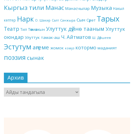
Кыргыз тили
Манас
Музыка
Манасчылар
Накыл
Тарых
Нарк
Сын
кептер
Сүрөт
О. Шакир
Салт
Санжыра
Театр
Улуттук дүйнө тааным
Улуттук
Төкмө акын
Тил
оюндар
Ч. Айтматов
Улуттук тамак-аш
Ш. Дүйшеев
Эстутум
аңгеме
котормо
жомок
маданият
комуз
поэзия
сынак
Архив
Архив