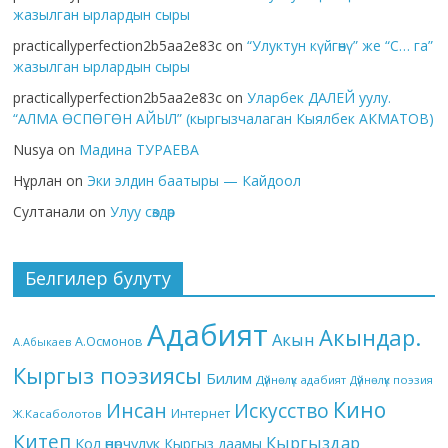
жазылган ырлардын сыры
practicallyperfection2b5aa2e83c
on
“Улуктун күйгөнү” же “С… га”
жазылган ырлардын сыры
practicallyperfection2b5aa2e83c
on
Уларбек ДАЛЕЙ уулу.
“АЛМА ӨСПӨГӨН АЙЫЛ” (кыргызчалаган Кыялбек АКМАТОВ)
Nusya
on
Мадина ТУРАЕВА
Нұрлан
on
Эки элдин баатыры — Кайдоол
Султанали
on
Улуу сөздөр
Белгилер булуту
Адабият
Акындар.
Акын
А.Осмонов
А.Абыкаев
Кыргыз поэзиясы
Билим
Дүйнөлүк адабият
Дүйнөлүк поэзия
Кино
Инсан
Искусство
Интернет
Ж.Касаболотов
Китеп
Кыргыздар
Кол өнөрчүлүк
Кыргыз даамы