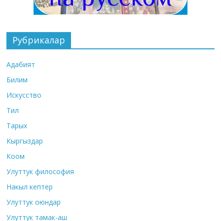
Рубрикалар
Адабият
Билим
Искусство
Тил
Тарых
Кыргыздар
Коом
Улуттук философия
Накыл кептер
Улуттук оюндар
Улуттук тамак-аш