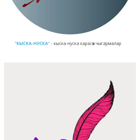
"КЫСКА-НУСКА"
- кыска-нуска карасөз чыгармалар