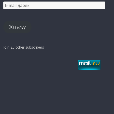
E-
mail
дарек
Жазылуу
Join 25 other subscribers