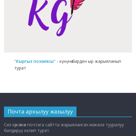
"Кыргыз поэзиясы"
- күнүнө бирден ыр жарыяланып
турат
Почта аркылуу жазылуу
Сиз көрсөткөн почтага сайтта жарыяланган макала тууралуу
билдирүү келип турат.