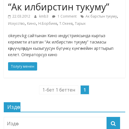
“Ак илбирстин тукуму”
жана
адабияты
,
22.03.2012
kmb3
1 Comment
Ак барстын тукуму
,
,
,
,
Искусство
Кино
Н.Борбиев
Т.Океев
Тарых
okeyev.kg сайтынан Кино индустриясында кыргыз
керемети аталган “Ак илбирстин тукуму” тасмасы
көрүүчүлөрдүн кызыгуусун бүгүнкү күнгө чейин арттырып
келет. Операторсуз кино
Толугу менен
1-бет 1 беттен
1
Издөө