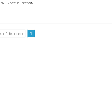
тагы Скотт Ингстром
бет 1 беттен
1