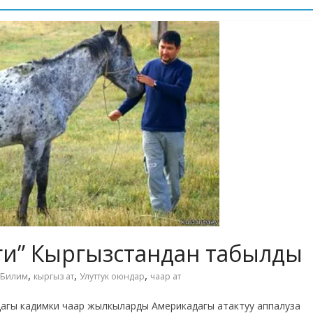
ги” Кыргызстандан табылды
,
,
,
Билим
кыргыз ат
Улуттук оюндар
чаар ат
гы кадимки чаар жылкыларды Америкадагы атактуу аппалуза