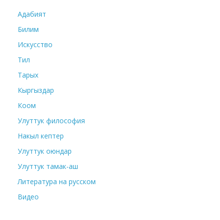
Адабият
Билим
Искусство
Тил
Тарых
Кыргыздар
Коом
Улуттук философия
Накыл кептер
Улуттук оюндар
Улуттук тамак-аш
Литература на русском
Видео