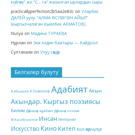
күйгөнү” же “С… га” жазылган ырлардын сыры
practicallyperfection2b5aa2e83c
on
Уларбек
ДАЛЕЙ уулу. “АЛМА ӨСПӨГӨН АЙЫЛ”
(кыргызчалаган Кыялбек АКМАТОВ)
Nusya
on
Мадина ТУРАЕВА
Нұрлан
on
Эки элдин баатыры — Кайдоол
Султанали
on
Улуу сөздөр
Белгилер булуту
Адабият
Акын
А.Осмонов
А.Абыкаев
Акындар. Кыргыз поэзиясы
Билим
Дүйнөлүк адабият
Дүйнөлүк поэзия
Инсан
Интернет
Ж.Касаболотов
Кино
Китеп
Искусство
Кол өнөрчүлүк