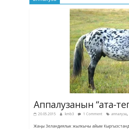
Аппалузанын “ата-те
,
20.05.2015
kmb3
1 Comment
аппалуза
Жаңы Зеландиялык жылкычы айым Кыргызстанда