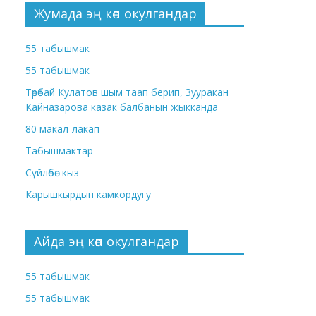
Жумада эң көп окулгандар
55 табышмак
55 табышмак
Төрөбай Кулатов шым таап берип, Зууракан
Кайназарова казак балбанын жыкканда
80 макал-лакап
Табышмактар
Сүйлөбөс кыз
Карышкырдын камкордугу
Айда эң көп окулгандар
55 табышмак
55 табышмак