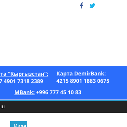
ЫШ
Издөө