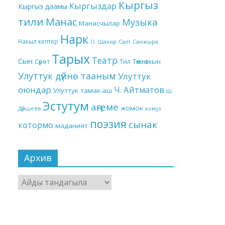
Кыргыз
Кыргыздар
Кыргыз даамы
тили
Манас
Музыка
Манасчылар
Нарк
Накыл кептер
О. Шакир
Салт
Санжыра
Тарых
Театр
Сын
Төкмө акын
Сүрөт
Тил
Улуттук дүйнө тааным
Улуттук
оюндар
Ч. Айтматов
Улуттук тамак-аш
Ш.
Эстутум
аңгеме
жомок
Дүйшеев
комуз
поэзия
сынак
котормо
маданият
Архив
Архив