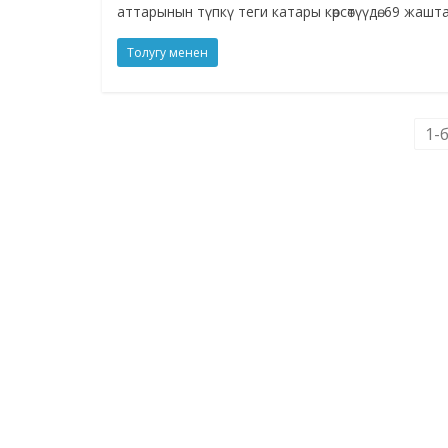
аттарынын түпкү теги катары көрсөтүүдө. 69 жаш
Толугу менен
1-