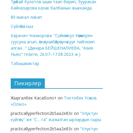
Төрөбай Кулатов шым таап берип, Зууракан
Кайназарова казак балбанын жыкканда
80 макал-лакап
Сүйлөбөс кыз
Карачач Чокморова: “Сүймөнкул Көкөмерен
суусуна агып, өпкөсүнө, бөйрөгүнө суук тийгизип
алган…” (Динара БЕЙШЕНАЛИЕВА, “Азия
Ньюс” гезити, 26.07–17.08.2023-ж.)
Табышмактар
Пикирлер
Жыргалбек Касаболот
on
Токтобек Үсөнов.
«Олжо»
practicallyperfection2b5aa2e83c
on
“Улуктун
күйгөнү” же “С… га” жазылган ырлардын сыры
practicallyperfection2b5aa2e83c
on
“Улуктун