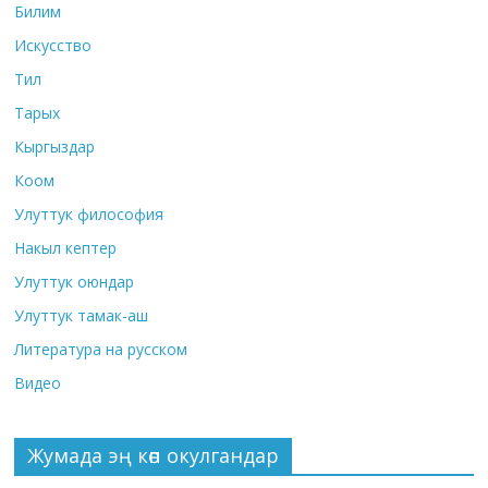
Билим
Искусство
Тил
Тарых
Кыргыздар
Коом
Улуттук философия
Накыл кептер
Улуттук оюндар
Улуттук тамак-аш
Литература на русском
Видео
Жумада эң көп окулгандар