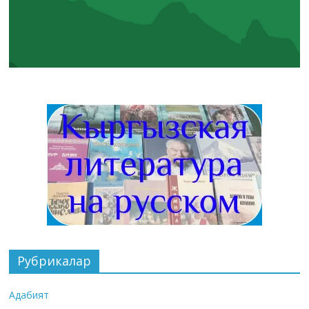
Рубрикалар
Адабият