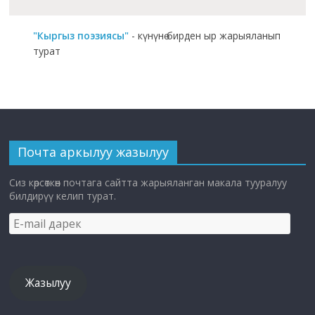
"Кыргыз поэзиясы"
- күнүнө бирден ыр жарыяланып
турат
Почта аркылуу жазылуу
Сиз көрсөткөн почтага сайтта жарыяланган макала тууралуу
билдирүү келип турат.
E-
mail
дарек
Жазылуу