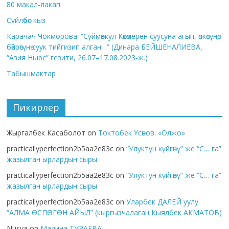
80 макал-лакап
Сүйлөбөс кыз
Карачач Чокморова: “Сүймөнкул Көкөмерен суусуна агып, өпкөсүнө,
бөйрөгүнө суук тийгизип алган…” (Динара БЕЙШЕНАЛИЕВА,
“Азия Ньюс” гезити, 26.07–17.08.2023-ж.)
Табышмактар
Пикирлер
Жыргалбек Касаболот
on
Токтобек Үсөнов. «Олжо»
practicallyperfection2b5aa2e83c
on
“Улуктун күйгөнү” же “С… га”
жазылган ырлардын сыры
practicallyperfection2b5aa2e83c
on
“Улуктун күйгөнү” же “С… га”
жазылган ырлардын сыры
practicallyperfection2b5aa2e83c
on
Уларбек ДАЛЕЙ уулу.
“АЛМА ӨСПӨГӨН АЙЫЛ” (кыргызчалаган Кыялбек АКМАТОВ)
Nusya
on
Мадина ТУРАЕВА