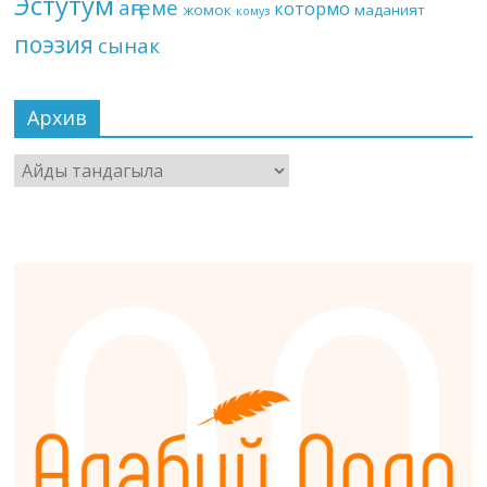
Эстутум
аңгеме
котормо
жомок
маданият
комуз
поэзия
сынак
Архив
Архив