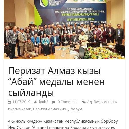
жана
адабияты
Перизат Алмаз кызы
“Абай” медалы менен
сыйланды
,
,
11.07.2019
kmb3
0 Comments
Адабият
Астана
,
,
кыргыз-казак
Перизат Алмаз кызы
форум
4-5-июль күндѳрү Казакстан Республикасынын борбору
Нур-Султан (Астана) шаарында Евразия акын-жазуучу,