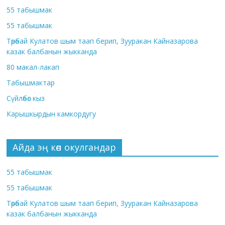
55 табышмак
55 табышмак
Төрөбай Кулатов шым таап берип, Зууракан Кайназарова
казак балбанын жыкканда
80 макал-лакап
Табышмактар
Сүйлөбөс кыз
Карышкырдын камкордугу
Айда эң көп окулгандар
55 табышмак
55 табышмак
Төрөбай Кулатов шым таап берип, Зууракан Кайназарова
казак балбанын жыкканда