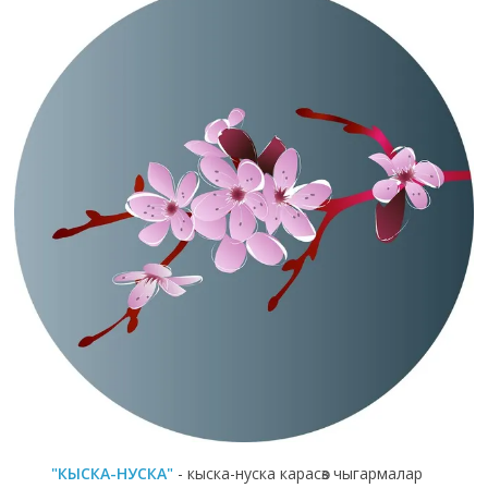
"КЫСКА-НУСКА"
- кыска-нуска карасөз чыгармалар