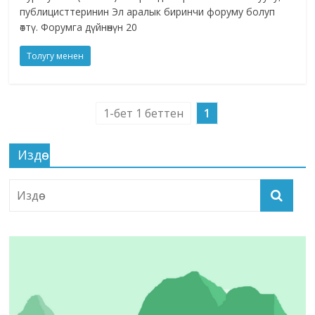
публицисттеринин Эл аралык биринчи форуму болуп
өттү. Форумга дүйнөнүн 20
Толугу менен
1-бет 1 беттен
1
Издөө