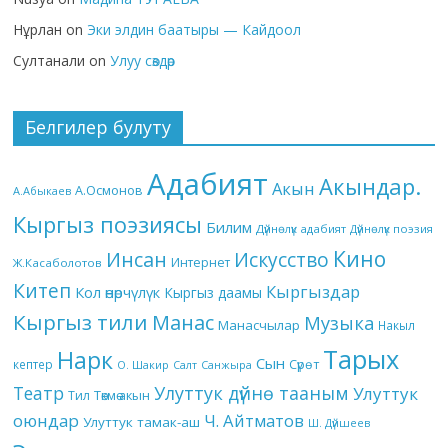
Нұрлан
on
Эки элдин баатыры — Кайдоол
Султанали
on
Улуу сөздөр
Белгилер булуту
Адабият
Акындар.
Акын
А.Осмонов
А.Абыкаев
Кыргыз поэзиясы
Билим
Дүйнөлүк адабият
Дүйнөлүк поэзия
Кино
Инсан
Искусство
Интернет
Ж.Касаболотов
Китеп
Кыргыздар
Кол өнөрчүлүк
Кыргыз даамы
Кыргыз тили
Манас
Музыка
Манасчылар
Накыл
Тарых
Нарк
Сын
кептер
Сүрөт
О. Шакир
Салт
Санжыра
Театр
Улуттук дүйнө тааным
Улуттук
Төкмө акын
Тил
оюндар
Ч. Айтматов
Улуттук тамак-аш
Ш. Дүйшеев