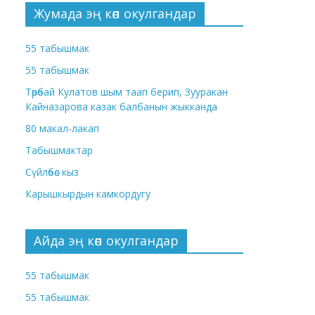
Жумада эң көп окулгандар
55 табышмак
55 табышмак
Төрөбай Кулатов шым таап берип, Зууракан
Кайназарова казак балбанын жыкканда
80 макал-лакап
Табышмактар
Сүйлөбөс кыз
Карышкырдын камкордугу
Айда эң көп окулгандар
55 табышмак
55 табышмак