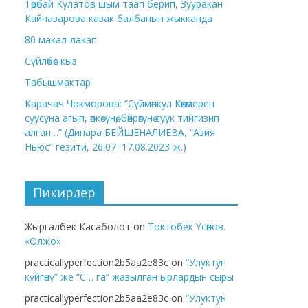
Төрөбай Кулатов шым таап берип, Зууракан
Кайназарова казак балбанын жыкканда
80 макал-лакап
Сүйлөбөс кыз
Табышмактар
Карачач Чокморова: “Сүймөнкул Көкөмерен
суусуна агып, өпкөсүнө, бөйрөгүнө суук тийгизип
алган…” (Динара БЕЙШЕНАЛИЕВА, “Азия
Ньюс” гезити, 26.07–17.08.2023-ж.)
Пикирлер
Жыргалбек Касаболот
on
Токтобек Үсөнов.
«Олжо»
practicallyperfection2b5aa2e83c
on
“Улуктун
күйгөнү” же “С… га” жазылган ырлардын сыры
practicallyperfection2b5aa2e83c
on
“Улуктун