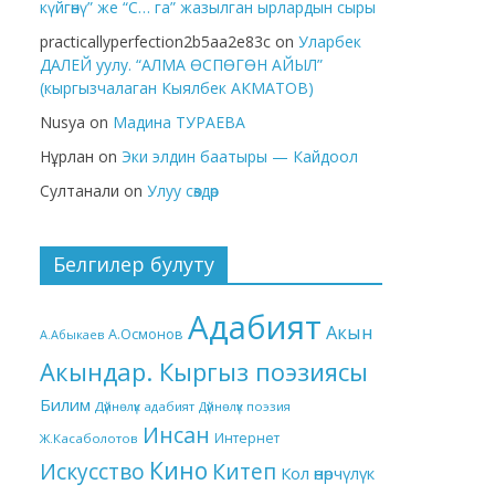
күйгөнү” же “С… га” жазылган ырлардын сыры
practicallyperfection2b5aa2e83c
on
Уларбек
ДАЛЕЙ уулу. “АЛМА ӨСПӨГӨН АЙЫЛ”
(кыргызчалаган Кыялбек АКМАТОВ)
Nusya
on
Мадина ТУРАЕВА
Нұрлан
on
Эки элдин баатыры — Кайдоол
Султанали
on
Улуу сөздөр
Белгилер булуту
Адабият
Акын
А.Осмонов
А.Абыкаев
Акындар. Кыргыз поэзиясы
Билим
Дүйнөлүк адабият
Дүйнөлүк поэзия
Инсан
Интернет
Ж.Касаболотов
Кино
Китеп
Искусство
Кол өнөрчүлүк