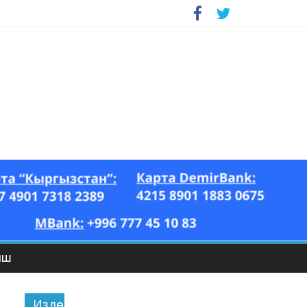
ЫШ
Издөө