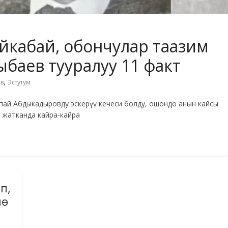
йкабай, обончулар таазим
баев тууралуу 11 факт
,
в
Эстутум
пай Абдыкадыровду эскерүү кечеси болду, ошондо анын кайсы
 жатканда кайра-кайра
п,
ө