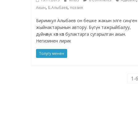
,
,
Акын
Б.Алыбаев
поэзия
Биримкул Алыбаев он бешке жакын элге сиңген
жыйнактарынын автору. Бүгүн тажрыйбалуу,
дүйнөлүк көп көп булактарга сугарылган акын.
Негизинен лирик
Толугу менен
1-