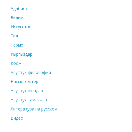
Адабият
Билим
Искусство
Тил
Тарых
Кыргыздар
Коом
Улуттук философия
Накыл кептер
Улуттук оюндар
Улуттук тамак-аш
Литература на русском
Видео