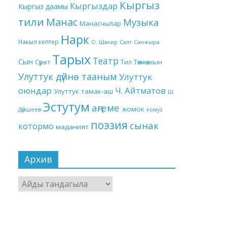
Кыргыз
Кыргыздар
Кыргыз даамы
тили
Манас
Музыка
Манасчылар
Нарк
Накыл кептер
О. Шакир
Салт
Санжыра
Тарых
Театр
Сын
Төкмө акын
Сүрөт
Тил
Улуттук дүйнө тааным
Улуттук
оюндар
Ч. Айтматов
Улуттук тамак-аш
Ш.
Эстутум
аңгеме
жомок
Дүйшеев
комуз
поэзия
сынак
котормо
маданият
Архив
Архив