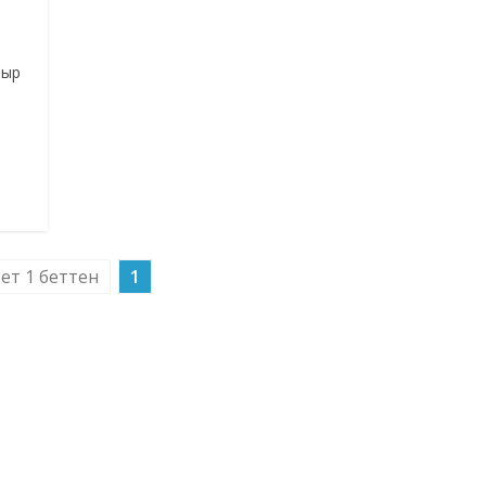
 ыр
бет 1 беттен
1