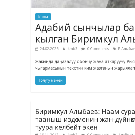
Коом
Адабий сынчылар ба
кылган Биримкул Алы
24.02.2026
kmb3
0 Comments
Б.Алыбае
Жакында даңазалуу обончу жана аткаруучу Рыс
чыгармасынын текстин ким жазганын жарыялап
Толугу менен
Биримкул Алыбаев: Наам сура
тааныш издөө менин жан-дүйнөм
туура келбейт экен
,
19.11.2013
kmb3
0 Comments
Адабият