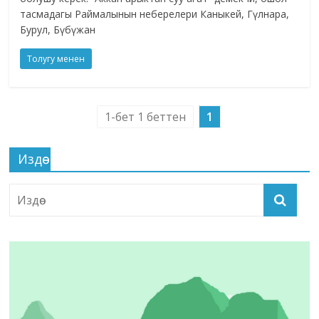
тасмадагы Раймалынын неберелери Каныкей, Гүлнара,
Бурул, Бүбүжан
Толугу менен
1-бет 1 беттен
1
Издөө