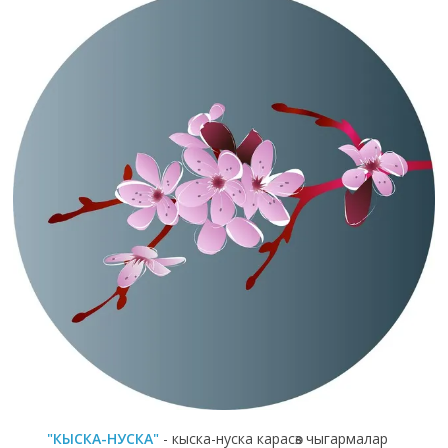
"КЫСКА-НУСКА"
- кыска-нуска карасөз чыгармалар