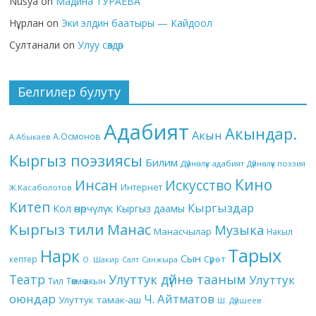
Nusya
on
Мадина ТУРАЕВА
Нұрлан
on
Эки элдин баатыры — Кайдоол
Султанали
on
Улуу сөздөр
Белгилер булуту
Адабият
Акындар.
Акын
А.Осмонов
А.Абыкаев
Кыргыз поэзиясы
Билим
Дүйнөлүк адабият
Дүйнөлүк поэзия
Кино
Инсан
Искусство
Интернет
Ж.Касаболотов
Китеп
Кыргыздар
Кол өнөрчүлүк
Кыргыз даамы
Кыргыз тили
Манас
Музыка
Манасчылар
Накыл
Тарых
Нарк
Сын
кептер
Сүрөт
О. Шакир
Салт
Санжыра
Театр
Улуттук дүйнө тааным
Улуттук
Төкмө акын
Тил
оюндар
Ч. Айтматов
Улуттук тамак-аш
Ш. Дүйшеев