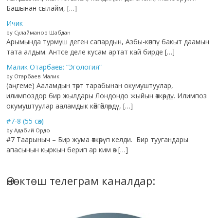
Башынан сылайм, […]
Ичик
by Сулайманов Шабдан
Арымында турмуш деген сапардын, Азбы-көппү бакыт даамын
тата алдым. Антсе деле кусам артат кай бирде […]
Малик Отарбаев: “Эгология”
by Отарбаев Малик
(аңгеме) Ааламдын төрт тарабынан окумуштуулар,
илимпоздор бир жылдары Лондондо жыйын өткөрдү. Илимпоз
окумуштуулар ааламдык көйгөйлөрдү, […]
#7-8 (55 сөз)
by Адабий Ордо
#7 Таарыныч – Бир жума өткөрүп келди. Бир туугандары
апасынын кыркын берип ар ким өз […]
Өнөктөш телеграм каналдар: