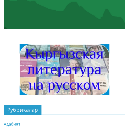
Рубрикалар
Адабият