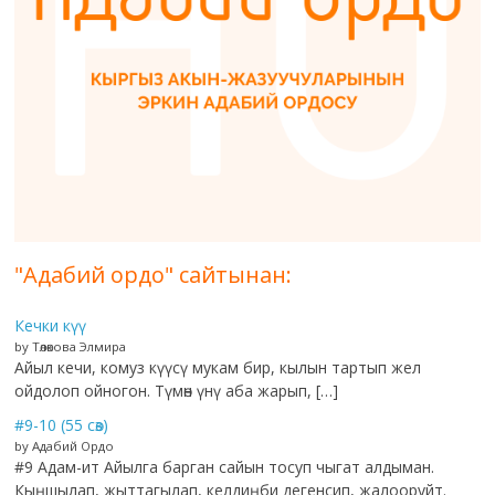
"Адабий ордо" сайтынан:
Кечки күү
by Төлөкова Элмира
Айыл кечи, комуз күүсү мукам бир, кылын тартып жел
ойдолоп ойногон. Түмөн үнү аба жарып, […]
#9-10 (55 сөз)
by Адабий Ордо
#9 Адам-ит Айылга барган сайын тосуп чыгат алдыман.
Кыңшылап, жыттагылап, келдиңби дегенсип, жалооруйт.