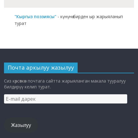
"Кыргыз поэзиясы"
- күнүнө бирден ыр жарыяланып
турат
Почта аркылуу жазылуу
Сиз көрсөткөн почтага сайтта жарыяланган макала тууралуу
билдирүү келип турат.
E-
mail
дарек
Жазылуу