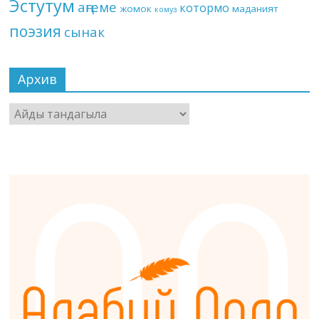
Эстутум
аңгеме
котормо
жомок
маданият
комуз
поэзия
сынак
Архив
Архив