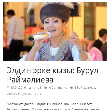
маданияты
жана
адабияты
Элдин эрке кызы: Бурул
Раймалиева
,
13.04.2016
kmb3
0 Comments
Б.Раймалиева
,
,
Инсан
Искусство
ырчы
“Махабат дастанындагы” Раймалыны баары билет
болушу керек. “Аккан арыктан суу агат” демекчи, ошол