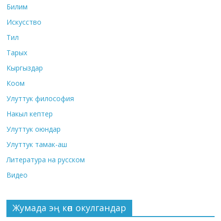
Билим
Искусство
Тил
Тарых
Кыргыздар
Коом
Улуттук философия
Накыл кептер
Улуттук оюндар
Улуттук тамак-аш
Литература на русском
Видео
Жумада эң көп окулгандар