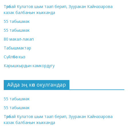
Төрөбай Кулатов шым таап берип, Зууракан Кайназарова
казак балбанын жыкканда
55 табышмак
55 табышмак
80 макал-лакап
Табышмактар
Сүйлөбөс кыз
Карышкырдын камкордугу
Айда эң көп окулгандар
55 табышмак
55 табышмак
Төрөбай Кулатов шым таап берип, Зууракан Кайназарова
казак балбанын жыкканда