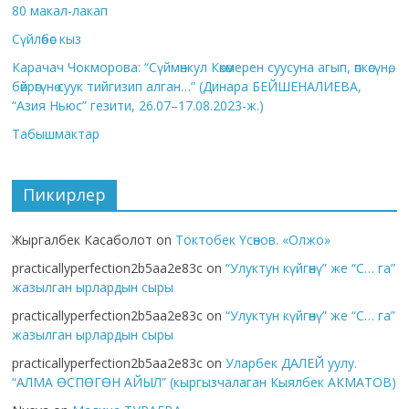
80 макал-лакап
Сүйлөбөс кыз
Карачач Чокморова: “Сүймөнкул Көкөмерен суусуна агып, өпкөсүнө,
бөйрөгүнө суук тийгизип алган…” (Динара БЕЙШЕНАЛИЕВА,
“Азия Ньюс” гезити, 26.07–17.08.2023-ж.)
Табышмактар
Пикирлер
Жыргалбек Касаболот
on
Токтобек Үсөнов. «Олжо»
practicallyperfection2b5aa2e83c
on
“Улуктун күйгөнү” же “С… га”
жазылган ырлардын сыры
practicallyperfection2b5aa2e83c
on
“Улуктун күйгөнү” же “С… га”
жазылган ырлардын сыры
practicallyperfection2b5aa2e83c
on
Уларбек ДАЛЕЙ уулу.
“АЛМА ӨСПӨГӨН АЙЫЛ” (кыргызчалаган Кыялбек АКМАТОВ)