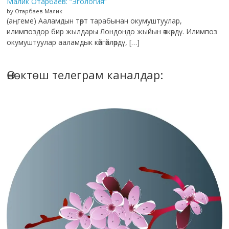
Малик Отарбаев: “Эгология”
by Отарбаев Малик
(аңгеме) Ааламдын төрт тарабынан окумуштуулар,
илимпоздор бир жылдары Лондондо жыйын өткөрдү. Илимпоз
окумуштуулар ааламдык көйгөйлөрдү, […]
Өнөктөш телеграм каналдар: