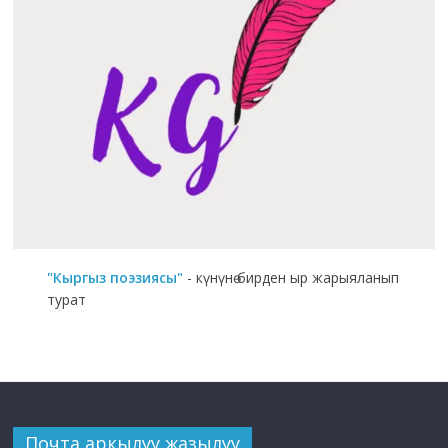
"Кыргыз поэзиясы"
- күнүнө бирден ыр жарыяланып
турат
Почта аркылуу жазылуу