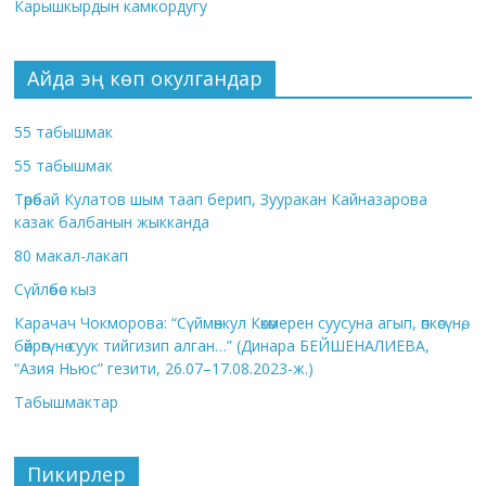
Карышкырдын камкордугу
Айда эң көп окулгандар
55 табышмак
55 табышмак
Төрөбай Кулатов шым таап берип, Зууракан Кайназарова
казак балбанын жыкканда
80 макал-лакап
Сүйлөбөс кыз
Карачач Чокморова: “Сүймөнкул Көкөмерен суусуна агып, өпкөсүнө,
бөйрөгүнө суук тийгизип алган…” (Динара БЕЙШЕНАЛИЕВА,
“Азия Ньюс” гезити, 26.07–17.08.2023-ж.)
Табышмактар
Пикирлер