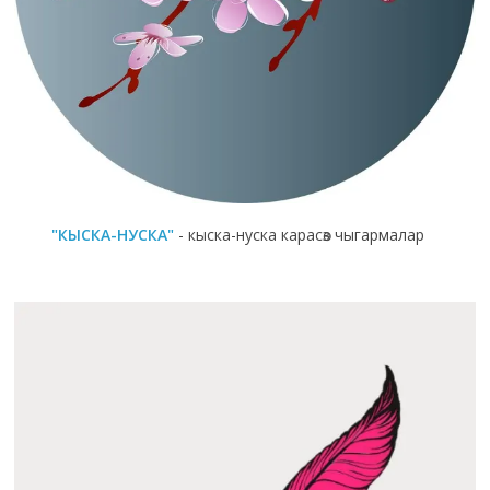
"КЫСКА-НУСКА"
- кыска-нуска карасөз чыгармалар