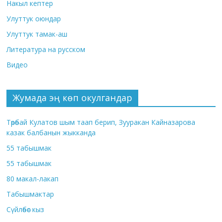
Накыл кептер
Улуттук оюндар
Улуттук тамак-аш
Литература на русском
Видео
Жумада эң көп окулгандар
Төрөбай Кулатов шым таап берип, Зууракан Кайназарова
казак балбанын жыкканда
55 табышмак
55 табышмак
80 макал-лакап
Табышмактар
Сүйлөбөс кыз