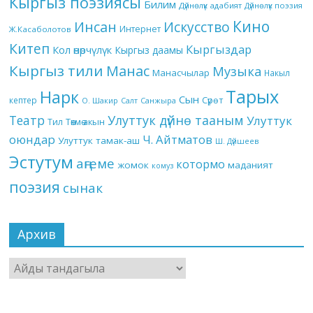
Кыргыз поэзиясы
Билим
Дүйнөлүк адабият
Дүйнөлүк поэзия
Кино
Инсан
Искусство
Интернет
Ж.Касаболотов
Китеп
Кыргыздар
Кол өнөрчүлүк
Кыргыз даамы
Кыргыз тили
Манас
Музыка
Манасчылар
Накыл
Тарых
Нарк
Сын
кептер
Сүрөт
О. Шакир
Салт
Санжыра
Театр
Улуттук дүйнө тааным
Улуттук
Төкмө акын
Тил
оюндар
Ч. Айтматов
Улуттук тамак-аш
Ш. Дүйшеев
Эстутум
аңгеме
котормо
жомок
маданият
комуз
поэзия
сынак
Архив
Архив