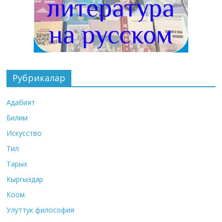
Рубрикалар
Адабият
Билим
Искусство
Тил
Тарых
Кыргыздар
Коом
Улуттук философия