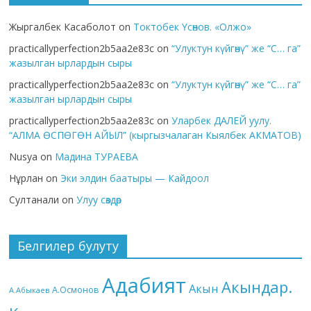
Жыргалбек Касаболот
on
Токтобек Үсөнов. «Олжо»
practicallyperfection2b5aa2e83c
on
“Улуктун күйгөнү” же “С… га”
жазылган ырлардын сыры
practicallyperfection2b5aa2e83c
on
“Улуктун күйгөнү” же “С… га”
жазылган ырлардын сыры
practicallyperfection2b5aa2e83c
on
Уларбек ДАЛЕЙ уулу.
“АЛМА ӨСПӨГӨН АЙЫЛ” (кыргызчалаган Кыялбек АКМАТОВ)
Nusya
on
Мадина ТУРАЕВА
Нұрлан
on
Эки элдин баатыры — Кайдоол
Султанали
on
Улуу сөздөр
Белгилер булуту
Адабият
Акындар.
Акын
А.Осмонов
А.Абыкаев