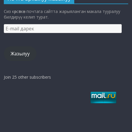
Сиз көрсөткөн почтага сайтта жарыяланган макала тууралуу
билдирүү келип турат.
E-
mail
дарек
Жазылуу
Join 25 other subscribers