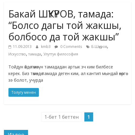
маданияты
Бакай ШҮКҮРОВ, тамада:
жана
адабияты
“Болсо дагы той жакшы,
болбосо да той жакшы”
,
11.09.2013
kmb3
0 Comments
Б.Шүкүров
,
,
Искусство
тамада
Улуттук философия
Тойдун өйдө-төмөнүн тамададан артык эч ким билбесе
керек. Биз төмөндө тамада деген ким, ал кантип мындай өнөргө
ээ болот, учурда
Толугу менен
1-бет 1 беттен
1
Издөө