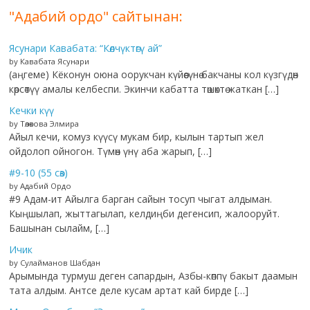
"Адабий ордо" сайтынан:
Ясунари Кавабата: “Көлчүктөгү ай”
by Кавабата Ясунари
(аңгеме) Кёконун оюна оорукчан күйөөсүнө бакчаны кол күзгүдөн
көрсөтүү амалы келбеспи. Экинчи кабатта төшөктө жаткан […]
Кечки күү
by Төлөкова Элмира
Айыл кечи, комуз күүсү мукам бир, кылын тартып жел
ойдолоп ойногон. Түмөн үнү аба жарып, […]
#9-10 (55 сөз)
by Адабий Ордо
#9 Адам-ит Айылга барган сайын тосуп чыгат алдыман.
Кыңшылап, жыттагылап, келдиңби дегенсип, жалооруйт.
Башынан сылайм, […]
Ичик
by Сулайманов Шабдан
Арымында турмуш деген сапардын, Азбы-көппү бакыт даамын
тата алдым. Антсе деле кусам артат кай бирде […]