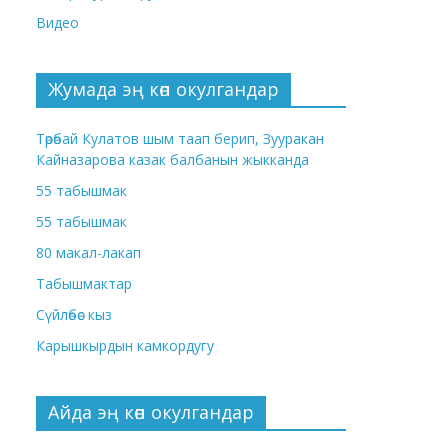
Видео
Жумада эң көп окулгандар
Төрөбай Кулатов шым таап берип, Зууракан
Кайназарова казак балбанын жыкканда
55 табышмак
55 табышмак
80 макал-лакап
Табышмактар
Сүйлөбөс кыз
Карышкырдын камкордугу
Айда эң көп окулгандар