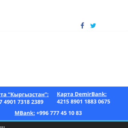
А, “Азия Ньюс” гезити, 26.07–17.08.2023-ж.)
ЫШ