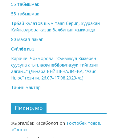
55 табышмак
55 табышмак
Төрөбай Кулатов шым таап берип, Зууракан
Кайназарова казак балбанын жыкканда
80 макал-лакап
Сүйлөбөс кыз
Карачач Чокморова: “Сүймөнкул Көкөмерен
суусуна агып, өпкөсүнө, бөйрөгүнө суук тийгизип
алган…” (Динара БЕЙШЕНАЛИЕВА, “Азия
Ньюс” гезити, 26.07–17.08.2023-ж.)
Табышмактар
Пикирлер
Жыргалбек Касаболот
on
Токтобек Үсөнов.
«Олжо»