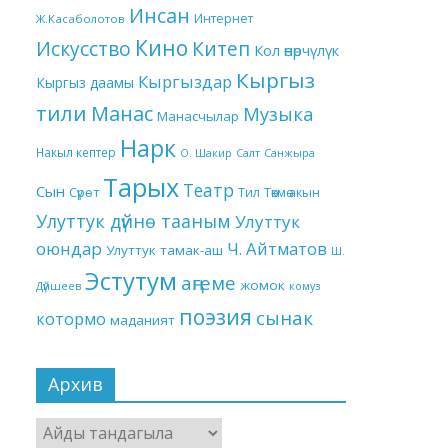
Инсан
Интернет
Ж.Касаболотов
Кино
Китеп
Искусство
Кол өнөрчүлүк
Кыргыз
Кыргыздар
Кыргыз даамы
тили
Манас
Музыка
Манасчылар
Нарк
Накыл кептер
О. Шакир
Салт
Санжыра
Тарых
Театр
Сын
Төкмө акын
Сүрөт
Тил
Улуттук дүйнө тааным
Улуттук
оюндар
Ч. Айтматов
Улуттук тамак-аш
Ш.
Эстутум
аңгеме
жомок
Дүйшеев
комуз
поэзия
сынак
котормо
маданият
Архив
Архив