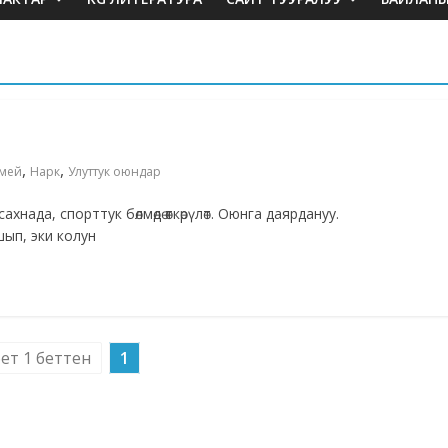
,
,
емей
Нарк
Улуттук оюндар
ада, спорттук бөлмөдө өткөрүлөт. Оюнга даярдануу.
ып, эки колун
бет 1 беттен
1