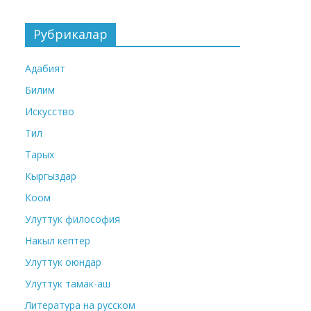
Рубрикалар
Адабият
Билим
Искусство
Тил
Тарых
Кыргыздар
Коом
Улуттук философия
Накыл кептер
Улуттук оюндар
Улуттук тамак-аш
Литература на русском