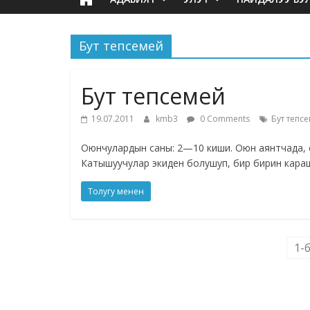
Бут тепсемей
Бут тепсемей
19.07.2011
kmb3
0 Comments
Бут тепс
Оюнчулардын саны: 2—10 киши. Оюн аянтчада, сахн
Катышуучулар экиден болушуп, бир бирин караш
Толугу менен
1-