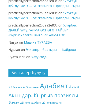
practicallyperfection2b5aa2e83c
on
“Улуктун
күйгөнү” же “С… га” жазылган ырлардын сыры
practicallyperfection2b5aa2e83c
on
“Улуктун
күйгөнү” же “С… га” жазылган ырлардын сыры
practicallyperfection2b5aa2e83c
on
Уларбек
ДАЛЕЙ уулу. “АЛМА ӨСПӨГӨН АЙЫЛ”
(кыргызчалаган Кыялбек АКМАТОВ)
Nusya
on
Мадина ТУРАЕВА
Нұрлан
on
Эки элдин баатыры — Кайдоол
Султанали
on
Улуу сөздөр
Белгилер булуту
Адабият
Акын
А.Осмонов
А.Абыкаев
Акындар. Кыргыз поэзиясы
Билим
Дүйнөлүк адабият
Дүйнөлүк поэзия