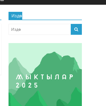
Издөө