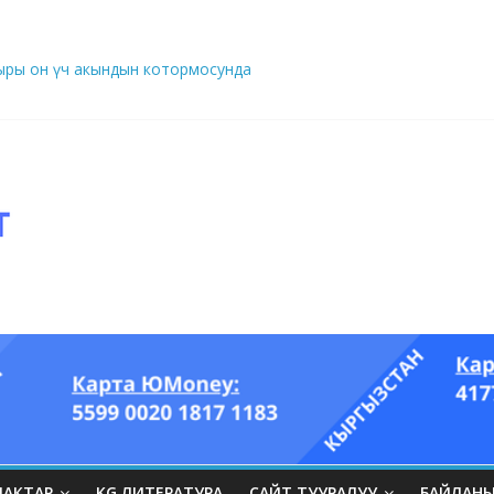
ры он үч акындын котормосунда
ып, өпкөсүнө, бөйрөгүнө суук тийгизип алган…” (Динара БЕЙШЕНАЛИЕВ
ЛАКТАР
KG ЛИТЕРАТУРА
САЙТ ТУУРАЛУУ
БАЙЛАН