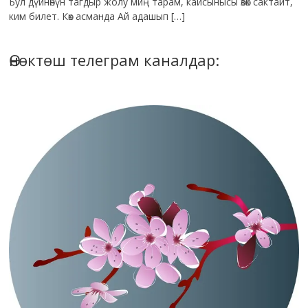
Бул дүйнөнүн тагдыр жолу миң тарам, кайсынысы өзөк сактайт,
ким билет. Көк асманда Ай адашып […]
Өнөктөш телеграм каналдар: