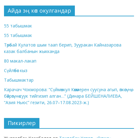
Айда эң көп окулгандар
55 табышмак
55 табышмак
Төрөбай Кулатов шым таап берип, Зууракан Кайназарова
казак балбанын жыкканда
80 макал-лакап
Сүйлөбөс кыз
Табышмактар
Карачач Чокморова: “Сүймөнкул Көкөмерен суусуна агып, өпкөсүнө,
бөйрөгүнө суук тийгизип алган…” (Динара БЕЙШЕНАЛИЕВА,
“Азия Ньюс” гезити, 26.07–17.08.2023-ж.)
Пикирлер