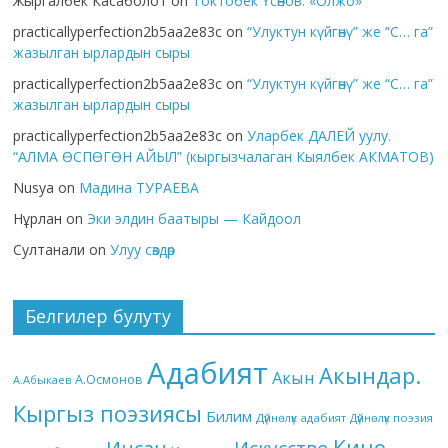
Жыргалбек Касаболот
on
Токтобек Үсөнов. «Олжо»
practicallyperfection2b5aa2e83c
on
“Улуктун күйгөнү” же “С… га”
жазылган ырлардын сыры
practicallyperfection2b5aa2e83c
on
“Улуктун күйгөнү” же “С… га”
жазылган ырлардын сыры
practicallyperfection2b5aa2e83c
on
Уларбек ДАЛЕЙ уулу.
“АЛМА ӨСПӨГӨН АЙЫЛ” (кыргызчалаган Кыялбек АКМАТОВ)
Nusya
on
Мадина ТУРАЕВА
Нұрлан
on
Эки элдин баатыры — Кайдоол
Султанали
on
Улуу сөздөр
Белгилер булуту
Адабият
Акындар.
Акын
А.Осмонов
А.Абыкаев
Кыргыз поэзиясы
Билим
Дүйнөлүк адабият
Дүйнөлүк поэзия
Кино