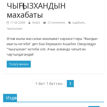
ЧЫҢГЫЗХАНДЫН
жана
адабияты
махабаты
,
17.05.2009
kmb3
0 Comments
Адабият
Чынгызхан
Өткөн жылы массалык маалымат каражаттары “Жылдын
мыкты китеби” деп баа беришкен Асыкбек Оморовдун
“Чыңгызхан” китеби эле. Ачык асманда чагылган
чартылдагандай
Толугу менен
1-бет 1 беттен
1
Издөө