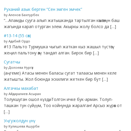
Руханий азык берген “Сен эмген эмчек”
by Аленов Бахпурбек
“…Апамды сууга алып жатышканда тартылган көшөгөнүн баш
жагында карап отурган элем. Акыркы жолу болсо да […]
#13-14 (55 сөз)
by Адабий Ордо
#13 Пальто Турмушка чыгып жаткан кыз жашыл түстөгү
жеңил пальтону өзү тандап алган. Бирок бир […]
Сугатчы
by Долоева Нургүл
(аңгеме) Атасы менен баласы сугат талаасы менен келе
жатышты. Жол боюнда эскилиги жеткен бир бут […]
Алгачкы махабат
by Айдаралиев Асыран
Толукшуган ошол күздө, Толгон ичке бук-арман. Толуп-
ташкан тун сүйүүм, Тоо койнунда жаралган! Арсыз жүрөк от
[…]
Уңгужолдун үнү
by Кулишева Ашурби