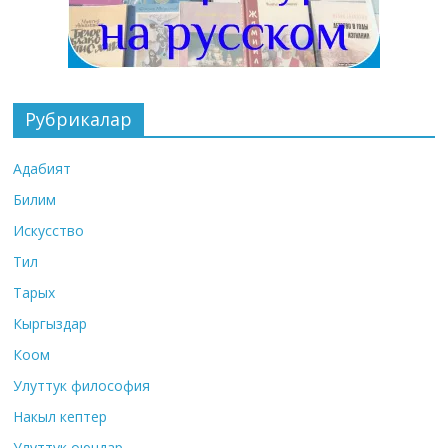
Рубрикалар
Адабият
Билим
Искусство
Тил
Тарых
Кыргыздар
Коом
Улуттук философия
Накыл кептер
Улуттук оюндар