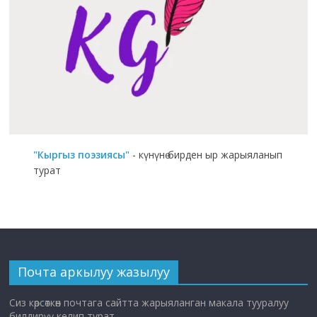
"Кыргыз поэзиясы"
- күнүнө бирден ыр жарыяланып
турат
Почта аркылуу жазылуу
Сиз көрсөткөн почтага сайтта жарыяланган макала тууралуу
билдирүү келип турат.