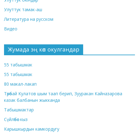
Улуттук тамак-аш
Литература на русском
Видео
Жумада эң көп окулгандар
55 табышмак
55 табышмак
80 макал-лакап
Төрөбай Кулатов шым таап берип, Зууракан Кайназарова
казак балбанын жыкканда
Табышмактар
Сүйлөбөс кыз
Карышкырдын камкордугу