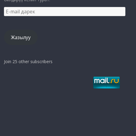
E-
mail
дарек
Жазылуу
Join 25 other subscribers