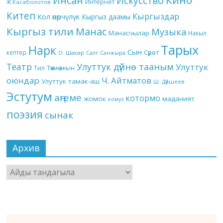
Инсан
Искусство
Интернет
Ж.Касаболотов
Китеп
Кыргыздар
Кол өнөрчүлүк
Кыргыз даамы
Кыргыз тили
Манас
Музыка
Манасчылар
Накыл
Тарых
Нарк
Сын
кептер
Сүрөт
О. Шакир
Салт
Санжыра
Театр
Улуттук дүйнө тааным
Улуттук
Төкмө акын
Тил
оюндар
Ч. Айтматов
Улуттук тамак-аш
Ш. Дүйшеев
Эстутум
аңгеме
котормо
жомок
маданият
комуз
поэзия
сынак
Архив
Архив