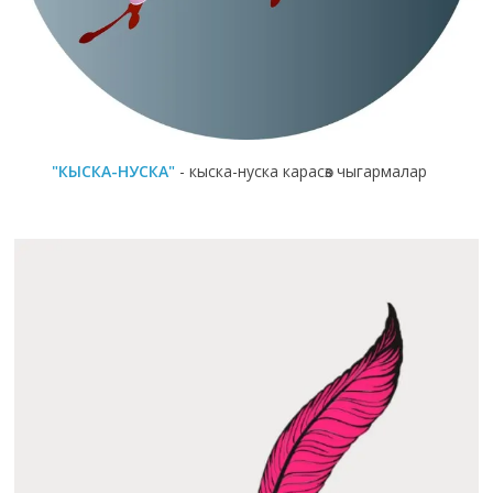
"КЫСКА-НУСКА"
- кыска-нуска карасөз чыгармалар