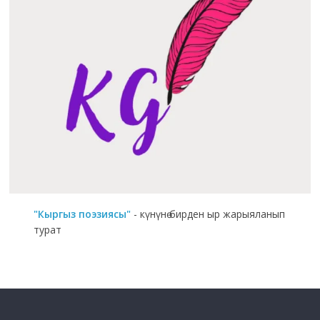
"Кыргыз поэзиясы"
- күнүнө бирден ыр жарыяланып
турат