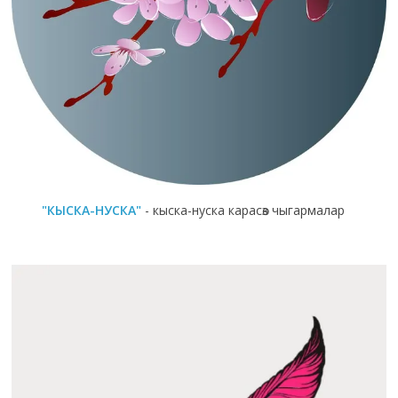
"КЫСКА-НУСКА"
- кыска-нуска карасөз чыгармалар