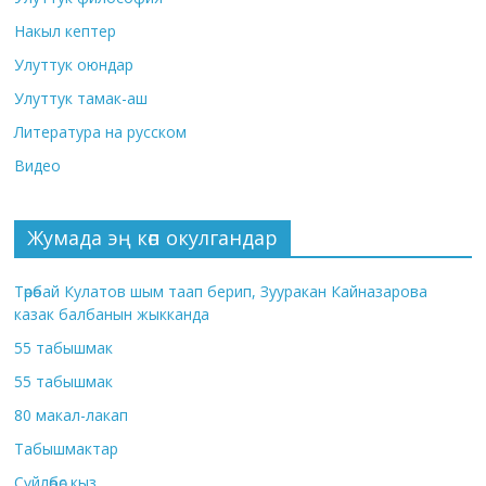
Накыл кептер
Улуттук оюндар
Улуттук тамак-аш
Литература на русском
Видео
Жумада эң көп окулгандар
Төрөбай Кулатов шым таап берип, Зууракан Кайназарова
казак балбанын жыкканда
55 табышмак
55 табышмак
80 макал-лакап
Табышмактар
Сүйлөбөс кыз