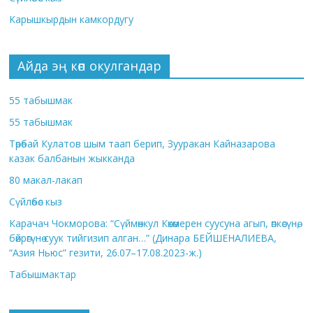
Карышкырдын камкордугу
Айда эң көп окулгандар
55 табышмак
55 табышмак
Төрөбай Кулатов шым таап берип, Зууракан Кайназарова
казак балбанын жыкканда
80 макал-лакап
Сүйлөбөс кыз
Карачач Чокморова: “Сүймөнкул Көкөмерен суусуна агып, өпкөсүнө,
бөйрөгүнө суук тийгизип алган…” (Динара БЕЙШЕНАЛИЕВА,
“Азия Ньюс” гезити, 26.07–17.08.2023-ж.)
Табышмактар