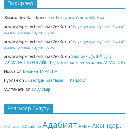
Пикирлер
Жыргалбек Касаболот
on
Токтобек Үсөнов. «Олжо»
practicallyperfection2b5aa2e83c
on
“Улуктун күйгөнү” же “С… га”
жазылган ырлардын сыры
practicallyperfection2b5aa2e83c
on
“Улуктун күйгөнү” же “С… га”
жазылган ырлардын сыры
practicallyperfection2b5aa2e83c
on
Уларбек ДАЛЕЙ уулу.
“АЛМА ӨСПӨГӨН АЙЫЛ” (кыргызчалаган Кыялбек АКМАТОВ)
Nusya
on
Мадина ТУРАЕВА
Нұрлан
on
Эки элдин баатыры — Кайдоол
Султанали
on
Улуу сөздөр
Белгилер булуту
Адабият
Акындар.
Акын
А.Осмонов
А.Абыкаев