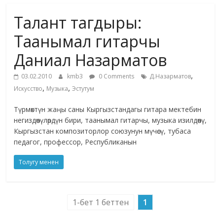
маданияты
Талант тагдыры:
жана
адабияты
Таанымал гитарчы
Даниал Назарматов
,
03.02.2010
kmb3
0 Comments
Д.Назарматов
,
,
Искусство
Музыка
Эстутум
Түрмөктүн жаңы саны Кыргызстандагы гитара мектебин
негиздөөчүлөрдүн бири, таанымал гитарчы, музыка изилдөөчү,
Кыргызстан композиторлор союзунун мүчөсү, тубаса
педагог, профессор, Республиканын
Толугу менен
1-бет 1 беттен
1