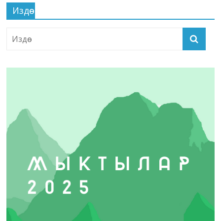
Издөө