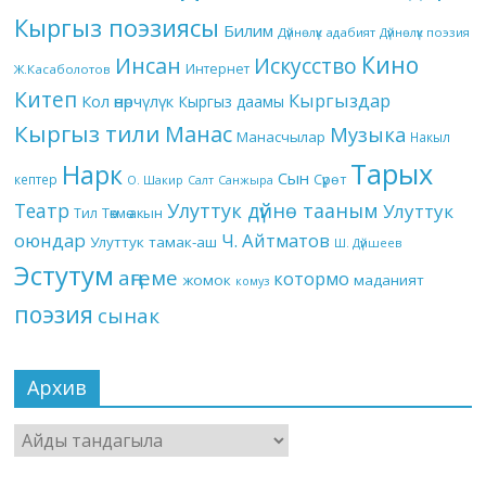
Кыргыз поэзиясы
Билим
Дүйнөлүк адабият
Дүйнөлүк поэзия
Кино
Инсан
Искусство
Интернет
Ж.Касаболотов
Китеп
Кыргыздар
Кол өнөрчүлүк
Кыргыз даамы
Кыргыз тили
Манас
Музыка
Манасчылар
Накыл
Тарых
Нарк
Сын
кептер
Сүрөт
О. Шакир
Салт
Санжыра
Театр
Улуттук дүйнө тааным
Улуттук
Төкмө акын
Тил
оюндар
Ч. Айтматов
Улуттук тамак-аш
Ш. Дүйшеев
Эстутум
аңгеме
котормо
жомок
маданият
комуз
поэзия
сынак
Архив
Архив