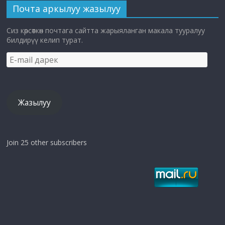
Почта аркылуу жазылуу
Сиз көрсөткөн почтага сайтта жарыяланган макала тууралуу
билдирүү келип турат.
E-
mail
дарек
Жазылуу
Join 25 other subscribers