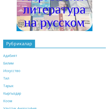
Рубрикалар
Адабият
Билим
Искусство
Тил
Тарых
Кыргыздар
Коом
Улуттук философия