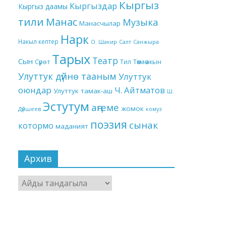
Кыргыз
Кыргыздар
Кыргыз даамы
тили
Манас
Музыка
Манасчылар
Нарк
Накыл кептер
О. Шакир
Салт
Санжыра
Тарых
Театр
Сын
Төкмө акын
Сүрөт
Тил
Улуттук дүйнө тааным
Улуттук
оюндар
Ч. Айтматов
Улуттук тамак-аш
Ш.
Эстутум
аңгеме
жомок
Дүйшеев
комуз
поэзия
сынак
котормо
маданият
Архив
Архив