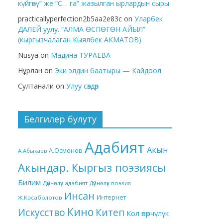
күйгөнү” же “С… га” жазылган ырлардын сыры
practicallyperfection2b5aa2e83c
on
Уларбек
ДАЛЕЙ уулу. “АЛМА ӨСПӨГӨН АЙЫЛ”
(кыргызчалаган Кыялбек АКМАТОВ)
Nusya
on
Мадина ТУРАЕВА
Нұрлан
on
Эки элдин баатыры — Кайдоол
Султанали
on
Улуу сөздөр
Белгилер булуту
Адабият
Акын
А.Осмонов
А.Абыкаев
Акындар. Кыргыз поэзиясы
Билим
Дүйнөлүк адабият
Дүйнөлүк поэзия
Инсан
Интернет
Ж.Касаболотов
Кино
Китеп
Искусство
Кол өнөрчүлүк