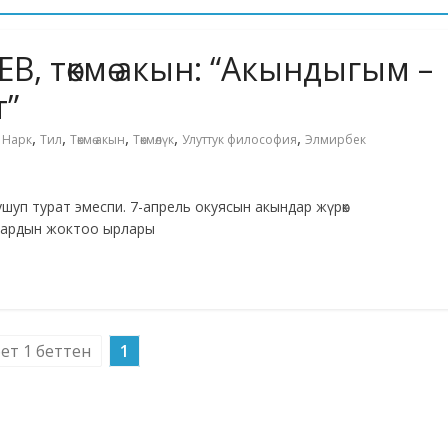
 төкмө акын: “Акындыгым –
т”
,
,
,
,
,
,
Нарк
Тил
Төкмө акын
Төкмөлүк
Улуттук философия
Элмирбек
лушуп турат эмеспи. 7-апрель окуясын акындар жүрөк
лардын жоктоо ырлары
бет 1 беттен
1