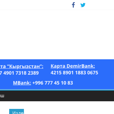
ЫШ
Издөө