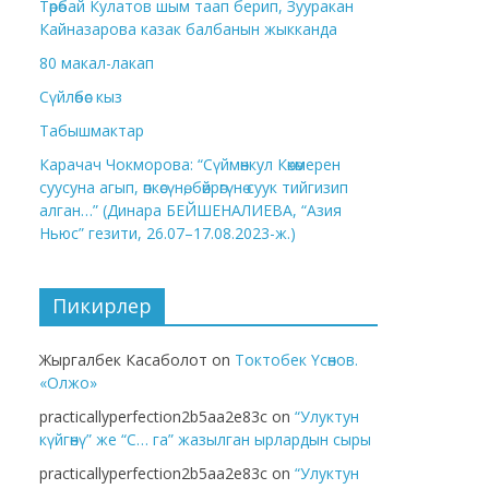
Төрөбай Кулатов шым таап берип, Зууракан
Кайназарова казак балбанын жыкканда
80 макал-лакап
Сүйлөбөс кыз
Табышмактар
Карачач Чокморова: “Сүймөнкул Көкөмерен
суусуна агып, өпкөсүнө, бөйрөгүнө суук тийгизип
алган…” (Динара БЕЙШЕНАЛИЕВА, “Азия
Ньюс” гезити, 26.07–17.08.2023-ж.)
Пикирлер
Жыргалбек Касаболот
on
Токтобек Үсөнов.
«Олжо»
practicallyperfection2b5aa2e83c
on
“Улуктун
күйгөнү” же “С… га” жазылган ырлардын сыры
practicallyperfection2b5aa2e83c
on
“Улуктун