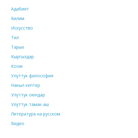
Адабият
Билим
Искусство
Тил
Тарых
Кыргыздар
Коом
Улуттук философия
Накыл кептер
Улуттук оюндар
Улуттук тамак-аш
Литература на русском
Видео