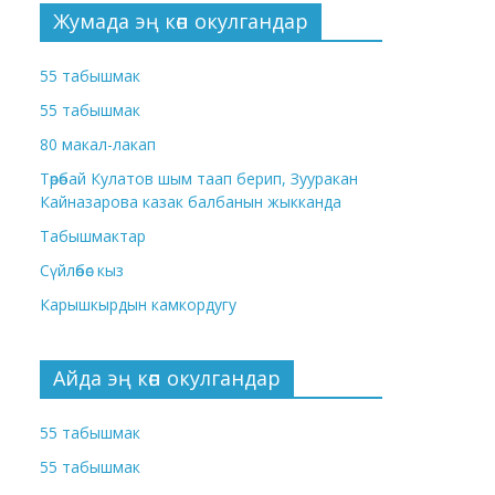
Жумада эң көп окулгандар
55 табышмак
55 табышмак
80 макал-лакап
Төрөбай Кулатов шым таап берип, Зууракан
Кайназарова казак балбанын жыкканда
Табышмактар
Сүйлөбөс кыз
Карышкырдын камкордугу
Айда эң көп окулгандар
55 табышмак
55 табышмак