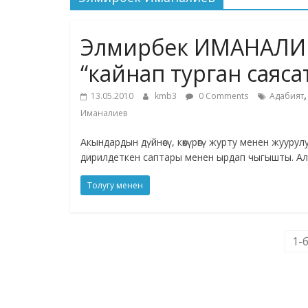
Элмирбек ИМАНАЛИЕВ,
“кайнап турган саяса
13.05.2010
kmb3
0 Comments
Адабият
Иманалиев
Акындардын дүйнөсү, көкүрөгү журту менен жууру
дирилдеткен саптары менен ырдап чыгышты. А
Толугу менен
1-