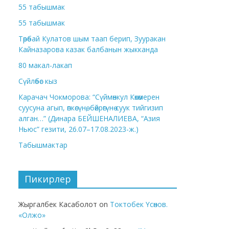
55 табышмак
55 табышмак
Төрөбай Кулатов шым таап берип, Зууракан
Кайназарова казак балбанын жыкканда
80 макал-лакап
Сүйлөбөс кыз
Карачач Чокморова: “Сүймөнкул Көкөмерен
суусуна агып, өпкөсүнө, бөйрөгүнө суук тийгизип
алган…” (Динара БЕЙШЕНАЛИЕВА, “Азия
Ньюс” гезити, 26.07–17.08.2023-ж.)
Табышмактар
Пикирлер
Жыргалбек Касаболот
on
Токтобек Үсөнов.
«Олжо»