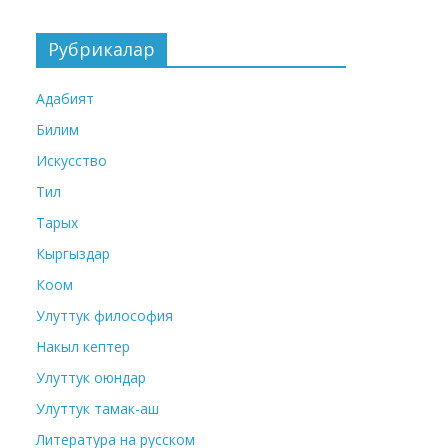
Рубрикалар
Адабият
Билим
Искусство
Тил
Тарых
Кыргыздар
Коом
Улуттук философия
Накыл кептер
Улуттук оюндар
Улуттук тамак-аш
Литература на русском