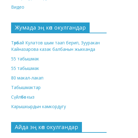
Видео
Жумада эң көп окулгандар
Төрөбай Кулатов шым таап берип, Зууракан
Кайназарова казак балбанын жыкканда
55 табышмак
55 табышмак
80 макал-лакап
Табышмактар
Сүйлөбөс кыз
Карышкырдын камкордугу
Айда эң көп окулгандар