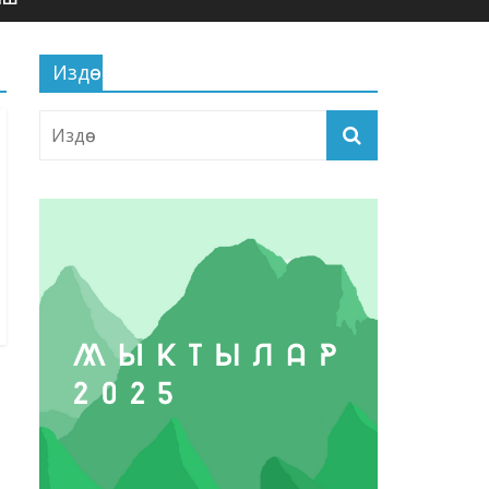
Издөө