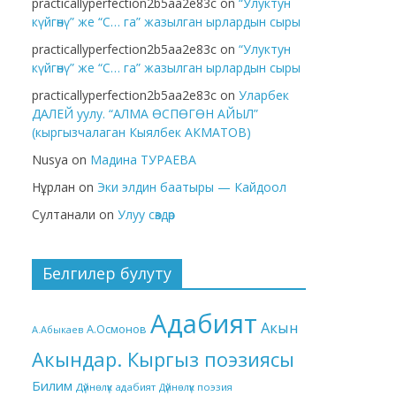
practicallyperfection2b5aa2e83c
on
“Улуктун
күйгөнү” же “С… га” жазылган ырлардын сыры
practicallyperfection2b5aa2e83c
on
“Улуктун
күйгөнү” же “С… га” жазылган ырлардын сыры
practicallyperfection2b5aa2e83c
on
Уларбек
ДАЛЕЙ уулу. “АЛМА ӨСПӨГӨН АЙЫЛ”
(кыргызчалаган Кыялбек АКМАТОВ)
Nusya
on
Мадина ТУРАЕВА
Нұрлан
on
Эки элдин баатыры — Кайдоол
Султанали
on
Улуу сөздөр
Белгилер булуту
Адабият
Акын
А.Осмонов
А.Абыкаев
Акындар. Кыргыз поэзиясы
Билим
Дүйнөлүк адабият
Дүйнөлүк поэзия