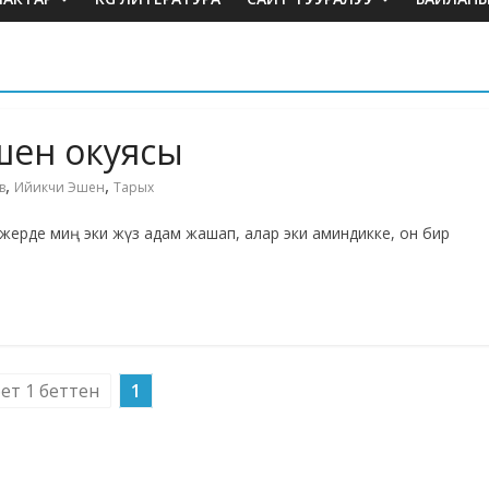
шен окуясы
,
,
в
Ийикчи Эшен
Тарых
 жерде миң эки жүз адам жашап, алар эки аминдикке, он бир
бет 1 беттен
1