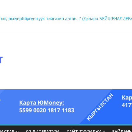
ып, өпкөсүнө, бөйрөгүнө суук тийгизип алган…” (Динара БЕЙШЕНАЛИЕВ
ры он үч акындын котормосунда
ЛАКТАР
KG ЛИТЕРАТУРА
САЙТ ТУУРАЛУУ
БАЙЛАН