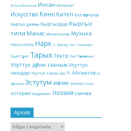
Инсан
Интернет
Ж.Касаболотов
Кино
Китеп
Искусство
Кол өнөрчүлүк
Кыргыз
Кыргыздар
Кыргыз даамы
тили
Манас
Музыка
Манасчылар
Нарк
Накыл кептер
О. Шакир
Салт
Санжыра
Тарых
Театр
Сын
Төкмө акын
Сүрөт
Тил
Улуттук дүйнө тааным
Улуттук
оюндар
Ч. Айтматов
Улуттук тамак-аш
Ш.
Эстутум
аңгеме
жомок
Дүйшеев
комуз
поэзия
сынак
котормо
маданият
Архив
Архив