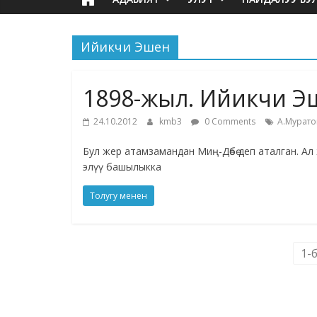
Ийикчи Эшен
1898-жыл. Ийикчи Э
24.10.2012
kmb3
0 Comments
А.Мурато
Бул жер атамзамандан Миң-Дөбө деп аталган. Ал
элүү башылыкка
Толугу менен
1-