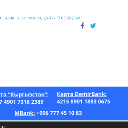
А, “Азия Ньюс” гезити, 26.07–17.08.2023-ж.)
ЫШ