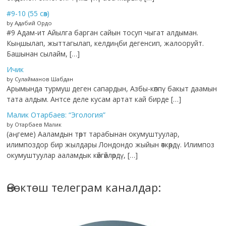
#9-10 (55 сөз)
by Адабий Ордо
#9 Адам-ит Айылга барган сайын тосуп чыгат алдыман.
Кыңшылап, жыттагылап, келдиңби дегенсип, жалооруйт.
Башынан сылайм, […]
Ичик
by Сулайманов Шабдан
Арымында турмуш деген сапардын, Азбы-көппү бакыт даамын
тата алдым. Антсе деле кусам артат кай бирде […]
Малик Отарбаев: “Эгология”
by Отарбаев Малик
(аңгеме) Ааламдын төрт тарабынан окумуштуулар,
илимпоздор бир жылдары Лондондо жыйын өткөрдү. Илимпоз
окумуштуулар ааламдык көйгөйлөрдү, […]
Өнөктөш телеграм каналдар: