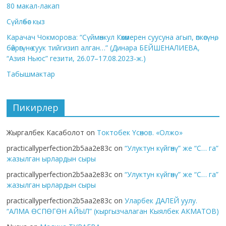
80 макал-лакап
Сүйлөбөс кыз
Карачач Чокморова: “Сүймөнкул Көкөмерен суусуна агып, өпкөсүнө,
бөйрөгүнө суук тийгизип алган…” (Динара БЕЙШЕНАЛИЕВА,
“Азия Ньюс” гезити, 26.07–17.08.2023-ж.)
Табышмактар
Пикирлер
Жыргалбек Касаболот
on
Токтобек Үсөнов. «Олжо»
practicallyperfection2b5aa2e83c
on
“Улуктун күйгөнү” же “С… га”
жазылган ырлардын сыры
practicallyperfection2b5aa2e83c
on
“Улуктун күйгөнү” же “С… га”
жазылган ырлардын сыры
practicallyperfection2b5aa2e83c
on
Уларбек ДАЛЕЙ уулу.
“АЛМА ӨСПӨГӨН АЙЫЛ” (кыргызчалаган Кыялбек АКМАТОВ)