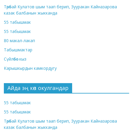
Төрөбай Кулатов шым таап берип, Зууракан Кайназарова
казак балбанын жыкканда
55 табышмак
55 табышмак
80 макал-лакап
Табышмактар
Сүйлөбөс кыз
Карышкырдын камкордугу
Айда эң көп окулгандар
55 табышмак
55 табышмак
Төрөбай Кулатов шым таап берип, Зууракан Кайназарова
казак балбанын жыкканда