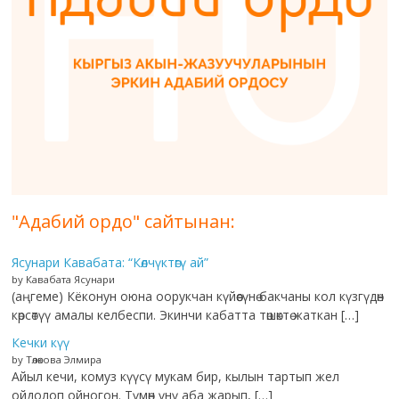
"Адабий ордо" сайтынан:
Ясунари Кавабата: “Көлчүктөгү ай”
by Кавабата Ясунари
(аңгеме) Кёконун оюна оорукчан күйөөсүнө бакчаны кол күзгүдөн
көрсөтүү амалы келбеспи. Экинчи кабатта төшөктө жаткан […]
Кечки күү
by Төлөкова Элмира
Айыл кечи, комуз күүсү мукам бир, кылын тартып жел
ойдолоп ойногон. Түмөн үнү аба жарып, […]