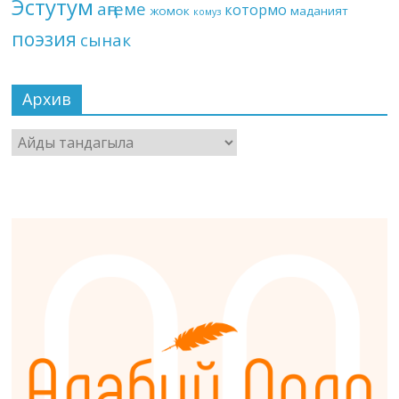
Эстутум
аңгеме
котормо
жомок
маданият
комуз
поэзия
сынак
Архив
Архив