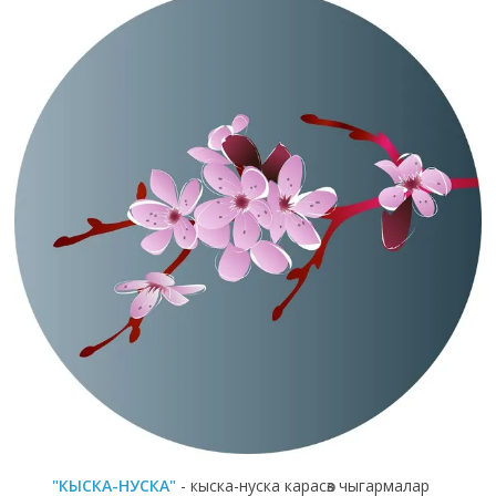
"КЫСКА-НУСКА"
- кыска-нуска карасөз чыгармалар