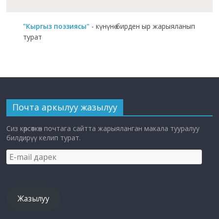
"Кыргыз поэзиясы"
- күнүнө бирден ыр жарыяланып
турат
Почта аркылуу жазылуу
Сиз көрсөткөн почтага сайтта жарыяланган макала тууралуу
билдирүү келип турат.
E-
mail
дарек
Жазылуу