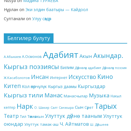
Nusya
on
Мадина ТУРАЕВА
Нұрлан
on
Эки элдин баатыры — Кайдоол
Султанали
on
Улуу сөздөр
Белгилер булуту
Адабият
Акындар.
Акын
А.Осмонов
А.Абыкаев
Кыргыз поэзиясы
Билим
Дүйнөлүк адабият
Дүйнөлүк поэзия
Кино
Инсан
Искусство
Интернет
Ж.Касаболотов
Китеп
Кыргыздар
Кол өнөрчүлүк
Кыргыз даамы
Кыргыз тили
Манас
Музыка
Манасчылар
Накыл
Тарых
Нарк
Сын
кептер
Сүрөт
О. Шакир
Салт
Санжыра
Театр
Улуттук дүйнө тааным
Улуттук
Төкмө акын
Тил
оюндар
Ч. Айтматов
Улуттук тамак-аш
Ш. Дүйшеев