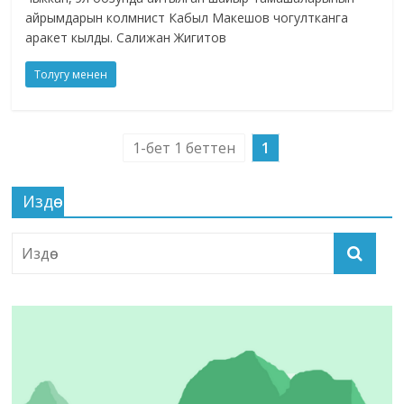
айрымдарын колмнист Кабыл Макешов чогултканга
аракет кылды. Салижан Жигитов
Толугу менен
1-бет 1 беттен
1
Издөө