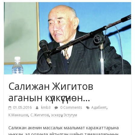
маданияты
жана
адабияты
Салижан Жигитов
аганын күлкүсүнөн…
,
01.05.2016
kmb3
0 Comments
Адабият
,
,
,
К.Макешов
С.Жигитов
эскерүү
Эстутум
Салижан акенин массалык маалымат каражаттарына
чыккан, эл оозунда айтылган шайыр тамашаларынын