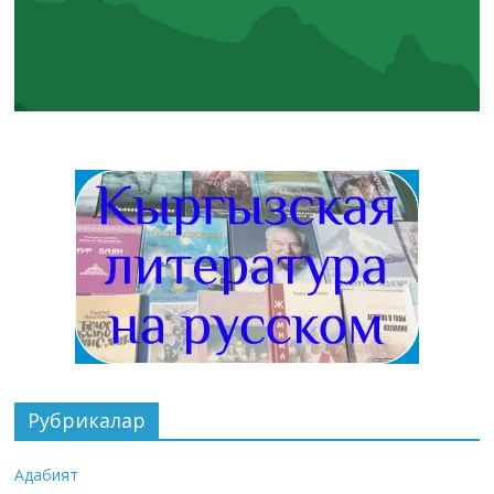
Рубрикалар
Адабият