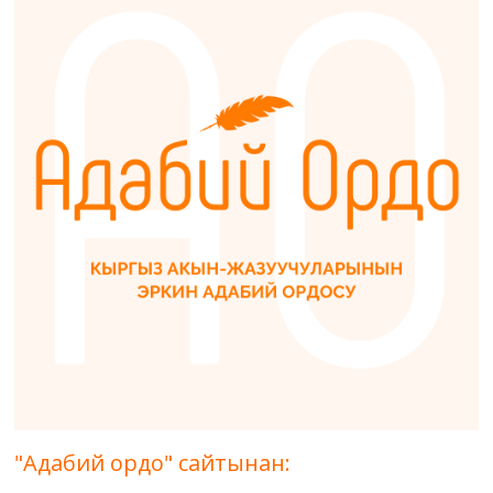
"Адабий ордо" сайтынан: