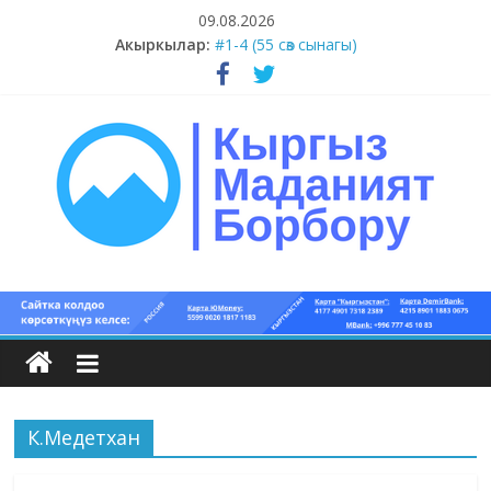
Skip
09.08.2026
to
Акыркылар:
#1-4 (55 сөз сынагы)
content
#13-14 (55 сөз сынагы)
#11-12 (55 сөз сынагы)
#9-10 (55 сөз сынагы)
#5-8 (55 сөз сынагы)
Кыргыз
маданият
борбору
К.Медетхан
Кыргыз
маданияты