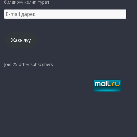
билдирүү келип турат.
E-
mail
дарек
Жазылуу
Join 25 other subscribers