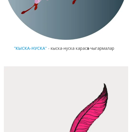
"КЫСКА-НУСКА"
- кыска-нуска карасөз чыгармалар