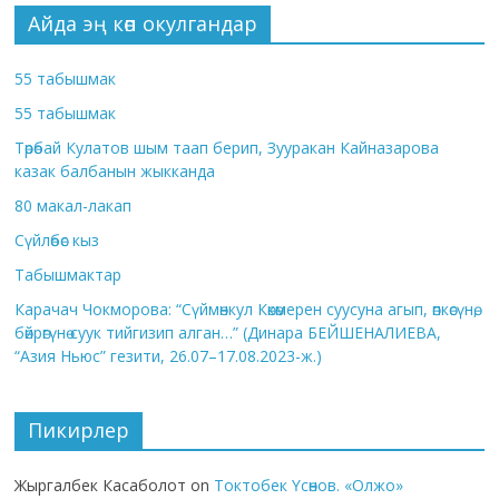
Айда эң көп окулгандар
55 табышмак
55 табышмак
Төрөбай Кулатов шым таап берип, Зууракан Кайназарова
казак балбанын жыкканда
80 макал-лакап
Сүйлөбөс кыз
Табышмактар
Карачач Чокморова: “Сүймөнкул Көкөмерен суусуна агып, өпкөсүнө,
бөйрөгүнө суук тийгизип алган…” (Динара БЕЙШЕНАЛИЕВА,
“Азия Ньюс” гезити, 26.07–17.08.2023-ж.)
Пикирлер
Жыргалбек Касаболот
on
Токтобек Үсөнов. «Олжо»