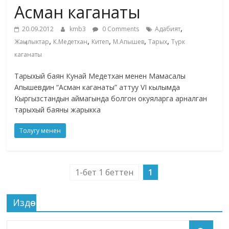
Асман каганаты
жана
адабияты
,
20.09.2012
kmb3
0 Comments
Адабият
,
,
,
,
,
Жаңылыктар
К.Медетхан
Китеп
М.Апышев
Тарых
Түрк
каганаты
Тарыхый баян Кунай Медетхан менен Мамасалы
Апышевдин “Асман каганаты” аттуу VI кылымда
Кыргызстандын аймагында болгон окуяларга арналган
тарыхый баяны жарыкка
Толугу менен
1-бет 1 беттен
1
Издөө