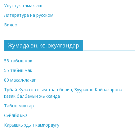
Улуттук тамак-аш
Литература на русском
Видео
Жумада эң көп окулгандар
55 табышмак
55 табышмак
80 макал-лакап
Төрөбай Кулатов шым таап берип, Зууракан Кайназарова
казак балбанын жыкканда
Табышмактар
Сүйлөбөс кыз
Карышкырдын камкордугу