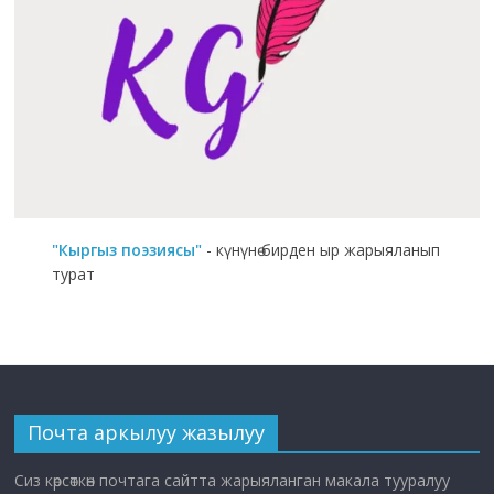
"Кыргыз поэзиясы"
- күнүнө бирден ыр жарыяланып
турат
Почта аркылуу жазылуу
Сиз көрсөткөн почтага сайтта жарыяланган макала тууралуу