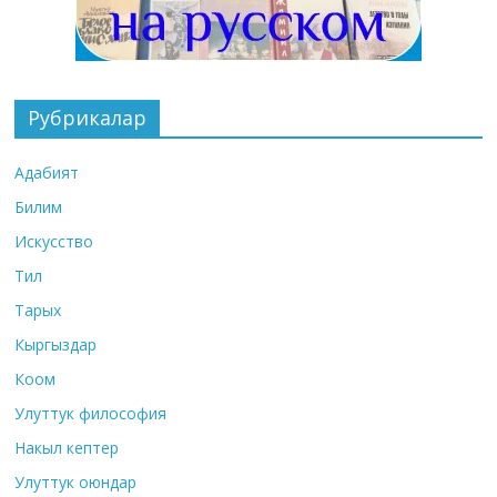
Рубрикалар
Адабият
Билим
Искусство
Тил
Тарых
Кыргыздар
Коом
Улуттук философия
Накыл кептер
Улуттук оюндар