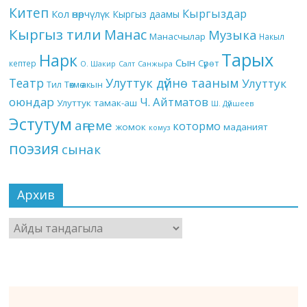
Китеп
Кыргыздар
Кол өнөрчүлүк
Кыргыз даамы
Кыргыз тили
Манас
Музыка
Манасчылар
Накыл
Тарых
Нарк
Сын
кептер
Сүрөт
О. Шакир
Салт
Санжыра
Театр
Улуттук дүйнө тааным
Улуттук
Төкмө акын
Тил
оюндар
Ч. Айтматов
Улуттук тамак-аш
Ш. Дүйшеев
Эстутум
аңгеме
котормо
жомок
маданият
комуз
поэзия
сынак
Архив
Архив