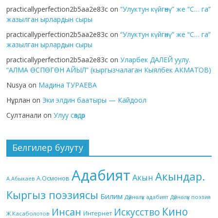
practicallyperfection2b5aa2e83c
on
“Улуктун күйгөнү” же “С… га”
жазылган ырлардын сыры
practicallyperfection2b5aa2e83c
on
“Улуктун күйгөнү” же “С… га”
жазылган ырлардын сыры
practicallyperfection2b5aa2e83c
on
Уларбек ДАЛЕЙ уулу.
“АЛМА ӨСПӨГӨН АЙЫЛ” (кыргызчалаган Кыялбек АКМАТОВ)
Nusya
on
Мадина ТУРАЕВА
Нұрлан
on
Эки элдин баатыры — Кайдоол
Султанали
on
Улуу сөздөр
Белгилер булуту
Адабият
Акындар.
Акын
А.Осмонов
А.Абыкаев
Кыргыз поэзиясы
Билим
Дүйнөлүк адабият
Дүйнөлүк поэзия
Кино
Инсан
Искусство
Интернет
Ж.Касаболотов