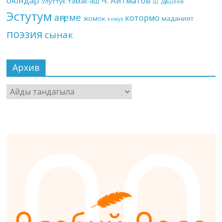
оюндар
Ч. Айтматов
Улуттук тамак-аш
Ш. Дүйшеев
Эстутум
аңгеме
котормо
жомок
маданият
комуз
поэзия
сынак
Архив
Архив