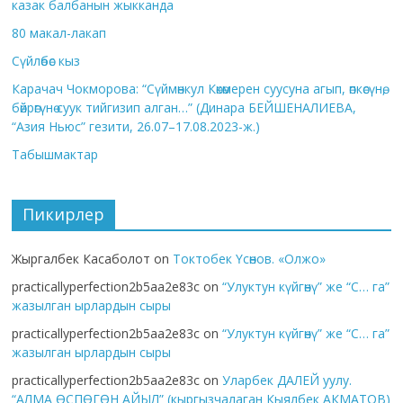
казак балбанын жыкканда
80 макал-лакап
Сүйлөбөс кыз
Карачач Чокморова: “Сүймөнкул Көкөмерен суусуна агып, өпкөсүнө,
бөйрөгүнө суук тийгизип алган…” (Динара БЕЙШЕНАЛИЕВА,
“Азия Ньюс” гезити, 26.07–17.08.2023-ж.)
Табышмактар
Пикирлер
Жыргалбек Касаболот
on
Токтобек Үсөнов. «Олжо»
practicallyperfection2b5aa2e83c
on
“Улуктун күйгөнү” же “С… га”
жазылган ырлардын сыры
practicallyperfection2b5aa2e83c
on
“Улуктун күйгөнү” же “С… га”
жазылган ырлардын сыры
practicallyperfection2b5aa2e83c
on
Уларбек ДАЛЕЙ уулу.
“АЛМА ӨСПӨГӨН АЙЫЛ” (кыргызчалаган Кыялбек АКМАТОВ)