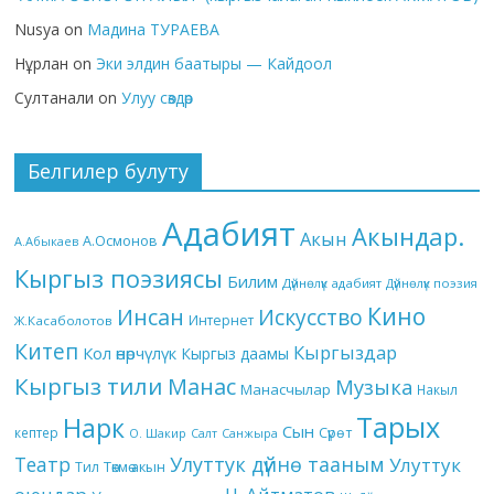
Nusya
on
Мадина ТУРАЕВА
Нұрлан
on
Эки элдин баатыры — Кайдоол
Султанали
on
Улуу сөздөр
Белгилер булуту
Адабият
Акындар.
Акын
А.Осмонов
А.Абыкаев
Кыргыз поэзиясы
Билим
Дүйнөлүк адабият
Дүйнөлүк поэзия
Кино
Инсан
Искусство
Интернет
Ж.Касаболотов
Китеп
Кыргыздар
Кол өнөрчүлүк
Кыргыз даамы
Кыргыз тили
Манас
Музыка
Манасчылар
Накыл
Тарых
Нарк
Сын
кептер
Сүрөт
О. Шакир
Салт
Санжыра
Театр
Улуттук дүйнө тааным
Улуттук
Төкмө акын
Тил