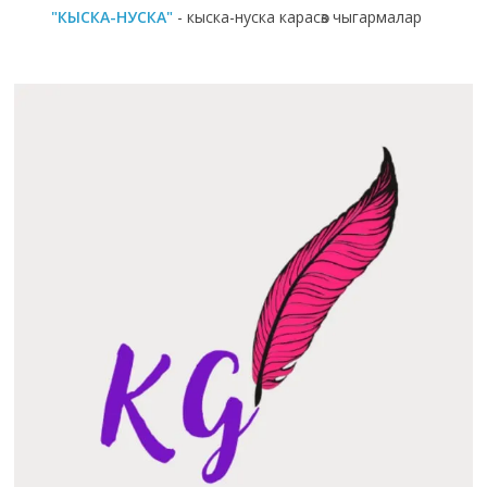
"КЫСКА-НУСКА"
- кыска-нуска карасөз чыгармалар