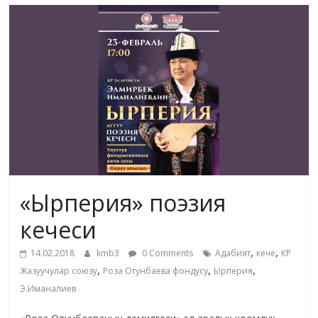
маданияты
жана
адабияты
«Ырперия» поэзия
кечеси
,
,
14.02.2018
kmb3
0 Comments
Адабият
кече
КР
,
,
,
Жазуучулар союзу
Роза Отунбаева фондусу
Ырперия
Э.Иманалиев