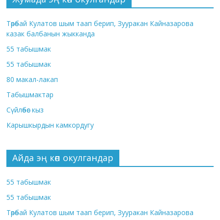
Төрөбай Кулатов шым таап берип, Зууракан Кайназарова
казак балбанын жыкканда
55 табышмак
55 табышмак
80 макал-лакап
Табышмактар
Сүйлөбөс кыз
Карышкырдын камкордугу
Айда эң көп окулгандар
55 табышмак
55 табышмак
Төрөбай Кулатов шым таап берип, Зууракан Кайназарова