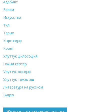
Адабият
Билим
Искусство
Тил
Тарых
Кыргыздар
Коом
Улуттук философия
Накыл кептер
Улуттук оюндар
Улуттук тамак-аш
Литература на русском
Видео
Жумада эң көп окулгандар