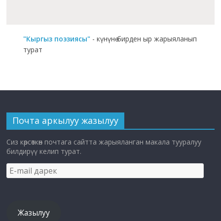
"Кыргыз поэзиясы"
- күнүнө бирден ыр жарыяланып
турат
Почта аркылуу жазылуу
Сиз көрсөткөн почтага сайтта жарыяланган макала тууралуу
билдирүү келип турат.
E-
mail
дарек
Жазылуу