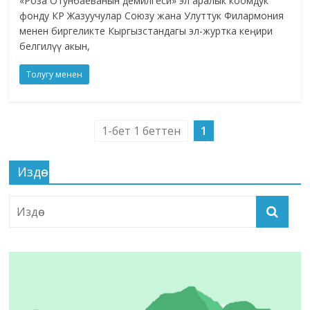
«Роза Отунбаеванын демилгеси» эл аралык коомдук
фонду КР Жазуучулар Союзу жана Улуттук Филармония
менен биргеликте Кыргызстандагы эл-журтка кеңири
белгилүү акын,
Толугу менен
1-бет 1 беттен
1
Издөө