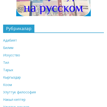
Рубрикалар
Адабият
Билим
Искусство
Тил
Тарых
Кыргыздар
Коом
Улуттук философия
Накыл кептер
Улуттук оюндар