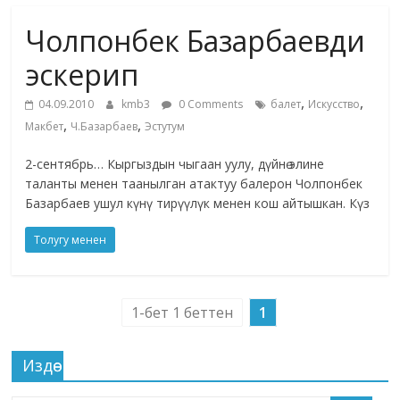
маданияты
Чолпонбек Базарбаевди
жана
адабияты
эскерип
,
,
04.09.2010
kmb3
0 Comments
балет
Искусство
,
,
Макбет
Ч.Базарбаев
Эстутум
2-сентябрь… Кыргыздын чыгаан уулу, дүйнө элине
таланты менен таанылган атактуу балерон Чолпонбек
Базарбаев ушул күнү тирүүлүк менен кош айтышкан. Күз
Толугу менен
1-бет 1 беттен
1
Издөө