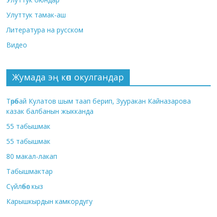
Улуттук тамак-аш
Литература на русском
Видео
Жумада эң көп окулгандар
Төрөбай Кулатов шым таап берип, Зууракан Кайназарова
казак балбанын жыкканда
55 табышмак
55 табышмак
80 макал-лакап
Табышмактар
Сүйлөбөс кыз
Карышкырдын камкордугу