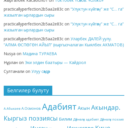
Жыргалбек Касаболот
on
Токтобек Үсөнов. «Олжо»
practicallyperfection2b5aa2e83c
on
“Улуктун күйгөнү” же “С… га”
жазылган ырлардын сыры
practicallyperfection2b5aa2e83c
on
“Улуктун күйгөнү” же “С… га”
жазылган ырлардын сыры
practicallyperfection2b5aa2e83c
on
Уларбек ДАЛЕЙ уулу.
“АЛМА ӨСПӨГӨН АЙЫЛ” (кыргызчалаган Кыялбек АКМАТОВ)
Nusya
on
Мадина ТУРАЕВА
Нұрлан
on
Эки элдин баатыры — Кайдоол
Султанали
on
Улуу сөздөр
Белгилер булуту
Адабият
Акындар.
Акын
А.Осмонов
А.Абыкаев
Кыргыз поэзиясы
Билим
Дүйнөлүк адабият
Дүйнөлүк поэзия
Кино