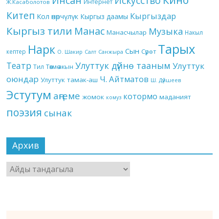
Инсан
Искусство
Интернет
Ж.Касаболотов
Китеп
Кыргыздар
Кол өнөрчүлүк
Кыргыз даамы
Кыргыз тили
Манас
Музыка
Манасчылар
Накыл
Тарых
Нарк
Сын
кептер
Сүрөт
О. Шакир
Салт
Санжыра
Театр
Улуттук дүйнө тааным
Улуттук
Төкмө акын
Тил
оюндар
Ч. Айтматов
Улуттук тамак-аш
Ш. Дүйшеев
Эстутум
аңгеме
котормо
жомок
маданият
комуз
поэзия
сынак
Архив
Архив