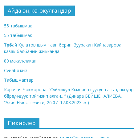
Айда эң көп окулгандар
55 табышмак
55 табышмак
Төрөбай Кулатов шым таап берип, Зууракан Кайназарова
казак балбанын жыкканда
80 макал-лакап
Сүйлөбөс кыз
Табышмактар
Карачач Чокморова: “Сүймөнкул Көкөмерен суусуна агып, өпкөсүнө,
бөйрөгүнө суук тийгизип алган…” (Динара БЕЙШЕНАЛИЕВА,
“Азия Ньюс” гезити, 26.07–17.08.2023-ж.)
Пикирлер