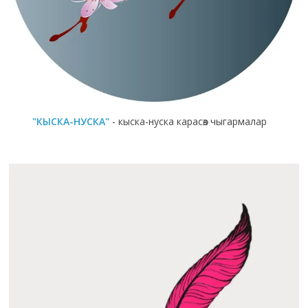
"КЫСКА-НУСКА"
- кыска-нуска карасөз чыгармалар