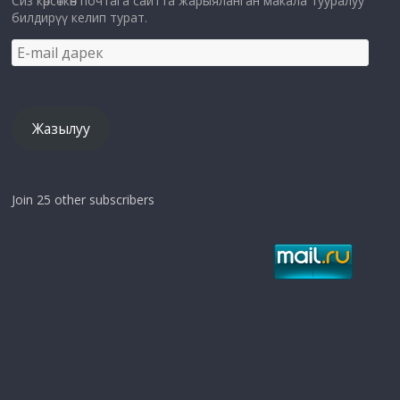
Сиз көрсөткөн почтага сайтта жарыяланган макала тууралуу
билдирүү келип турат.
E-
mail
дарек
Жазылуу
Join 25 other subscribers