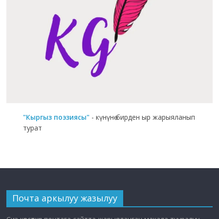
"Кыргыз поэзиясы"
- күнүнө бирден ыр жарыяланып
турат
Почта аркылуу жазылуу