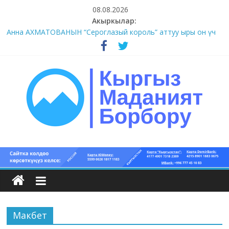
Skip
08.08.2026
to
Акыркылар:
content
Анна АХМАТОВАНЫН “Сероглазый король” аттуу ыры он үч
акындын котормосунда
#11-12 (55 сөз сынагы)
#9-10 (55 сөз сынагы)
#5-8 (55 сөз сынагы)
#1-4 (55 сөз сынагы)
Кыргыз
маданият
борбору
Макбет
Кыргыз