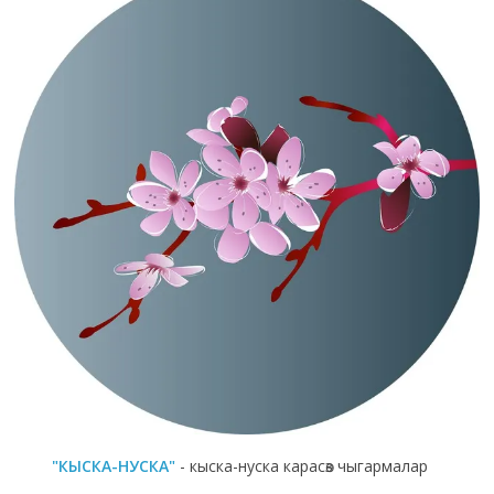
"КЫСКА-НУСКА"
- кыска-нуска карасөз чыгармалар