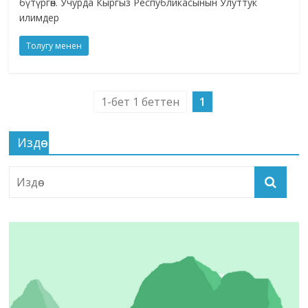
бүтүргөн. Учурда Кыргыз Республикасынын Улуттук
илимдер
Толугу менен
1-бет 1 беттен
1
Издөө