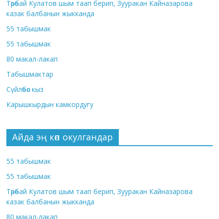
Төрөбай Кулатов шым таап берип, Зууракан Кайназарова
казак балбанын жыкканда
55 табышмак
55 табышмак
80 макал-лакап
Табышмактар
Сүйлөбөс кыз
Карышкырдын камкордугу
Айда эң көп окулгандар
55 табышмак
55 табышмак
Төрөбай Кулатов шым таап берип, Зууракан Кайназарова
казак балбанын жыкканда
80 макал-лакап