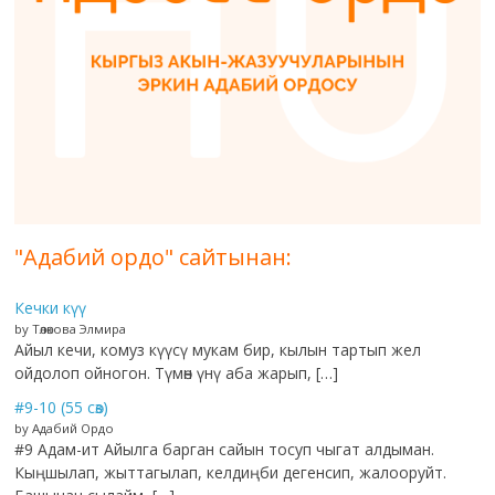
"Адабий ордо" сайтынан:
Кечки күү
by Төлөкова Элмира
Айыл кечи, комуз күүсү мукам бир, кылын тартып жел
ойдолоп ойногон. Түмөн үнү аба жарып, […]
#9-10 (55 сөз)
by Адабий Ордо
#9 Адам-ит Айылга барган сайын тосуп чыгат алдыман.
Кыңшылап, жыттагылап, келдиңби дегенсип, жалооруйт.