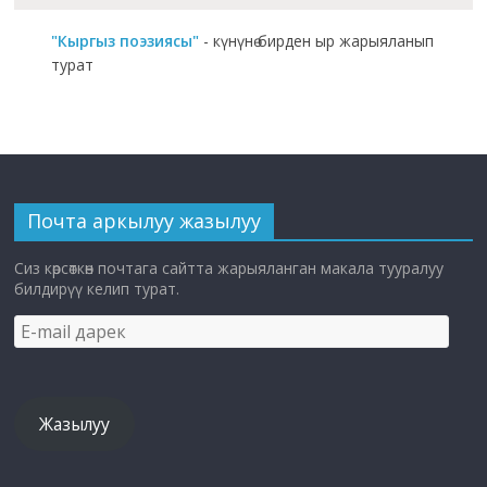
"Кыргыз поэзиясы"
- күнүнө бирден ыр жарыяланып
турат
Почта аркылуу жазылуу
Сиз көрсөткөн почтага сайтта жарыяланган макала тууралуу
билдирүү келип турат.
E-
mail
дарек
Жазылуу