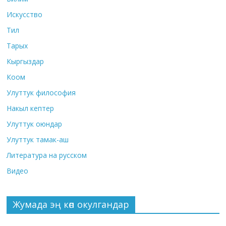
Искусство
Тил
Тарых
Кыргыздар
Коом
Улуттук философия
Накыл кептер
Улуттук оюндар
Улуттук тамак-аш
Литература на русском
Видео
Жумада эң көп окулгандар