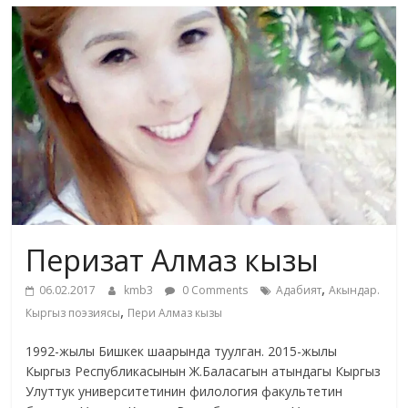
маданияты
жана
адабияты
Перизат Алмаз кызы
,
06.02.2017
kmb3
0 Comments
Адабият
Акындар.
,
Кыргыз поэзиясы
Пери Алмаз кызы
1992-жылы Бишкек шаарында туулган. 2015-жылы
Кыргыз Республикасынын Ж.Баласагын атындагы Кыргыз
Улуттук университетинин филология факультетин