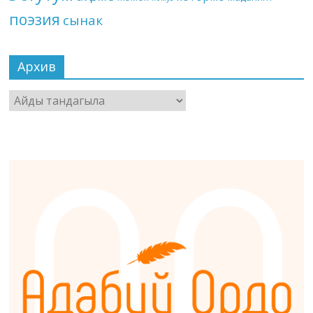
поэзия
сынак
Архив
Архив