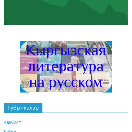
Рубрикалар
Адабият
Билим