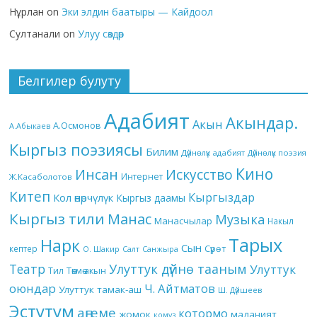
Нұрлан
on
Эки элдин баатыры — Кайдоол
Султанали
on
Улуу сөздөр
Белгилер булуту
Адабият
Акындар.
Акын
А.Осмонов
А.Абыкаев
Кыргыз поэзиясы
Билим
Дүйнөлүк адабият
Дүйнөлүк поэзия
Кино
Инсан
Искусство
Интернет
Ж.Касаболотов
Китеп
Кыргыздар
Кол өнөрчүлүк
Кыргыз даамы
Кыргыз тили
Манас
Музыка
Манасчылар
Накыл
Тарых
Нарк
Сын
кептер
Сүрөт
О. Шакир
Салт
Санжыра
Театр
Улуттук дүйнө тааным
Улуттук
Төкмө акын
Тил
оюндар
Ч. Айтматов
Улуттук тамак-аш
Ш. Дүйшеев
Эстутум
аңгеме
котормо
жомок
маданият
комуз