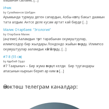
Башынан сылайм, […]
Ичик
by Сулайманов Шабдан
Арымында турмуш деген сапардын, Азбы-көппү бакыт даамын
тата алдым. Антсе деле кусам артат кай бирде […]
Малик Отарбаев: “Эгология”
by Отарбаев Малик
(аңгеме) Ааламдын төрт тарабынан окумуштуулар,
илимпоздор бир жылдары Лондондо жыйын өткөрдү. Илимпоз
окумуштуулар ааламдык көйгөйлөрдү, […]
#7-8 (55 сөз)
by Адабий Ордо
#7 Таарыныч – Бир жума өткөрүп келди. Бир туугандары
апасынын кыркын берип ар ким өз […]
Өнөктөш телеграм каналдар: