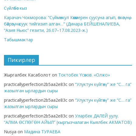
Сүйлөбөс кыз
Карачач Чокморова: “Сүймөнкул Көкөмерен суусуна агып, өпкөсүнө,
бөйрөгүнө суук тийгизип алган…” (Динара БЕЙШЕНАЛИЕВА,
“Азия Ньюс” гезити, 26.07–17.08.2023-ж.)
Табышмактар
Пикирлер
Жыргалбек Касаболот
on
Токтобек Үсөнов. «Олжо»
practicallyperfection2b5aa2e83c
on
“Улуктун күйгөнү” же “С… га”
жазылган ырлардын сыры
practicallyperfection2b5aa2e83c
on
“Улуктун күйгөнү” же “С… га”
жазылган ырлардын сыры
practicallyperfection2b5aa2e83c
on
Уларбек ДАЛЕЙ уулу.
“АЛМА ӨСПӨГӨН АЙЫЛ” (кыргызчалаган Кыялбек АКМАТОВ)
Nusya
on
Мадина ТУРАЕВА