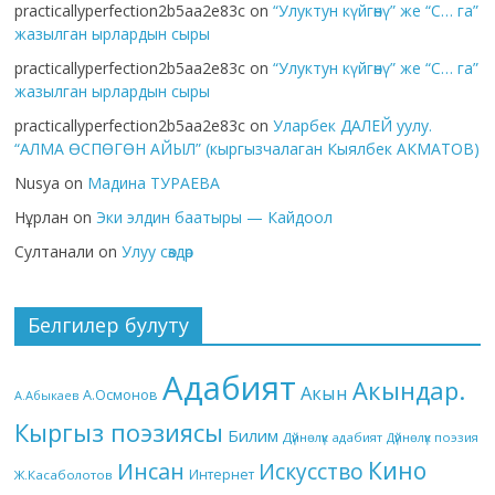
practicallyperfection2b5aa2e83c
on
“Улуктун күйгөнү” же “С… га”
жазылган ырлардын сыры
practicallyperfection2b5aa2e83c
on
“Улуктун күйгөнү” же “С… га”
жазылган ырлардын сыры
practicallyperfection2b5aa2e83c
on
Уларбек ДАЛЕЙ уулу.
“АЛМА ӨСПӨГӨН АЙЫЛ” (кыргызчалаган Кыялбек АКМАТОВ)
Nusya
on
Мадина ТУРАЕВА
Нұрлан
on
Эки элдин баатыры — Кайдоол
Султанали
on
Улуу сөздөр
Белгилер булуту
Адабият
Акындар.
Акын
А.Осмонов
А.Абыкаев
Кыргыз поэзиясы
Билим
Дүйнөлүк адабият
Дүйнөлүк поэзия
Кино
Инсан
Искусство
Интернет
Ж.Касаболотов