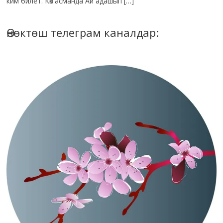
ким билет. Көк асманда Ай адашып […]
Өнөктөш телеграм каналдар: