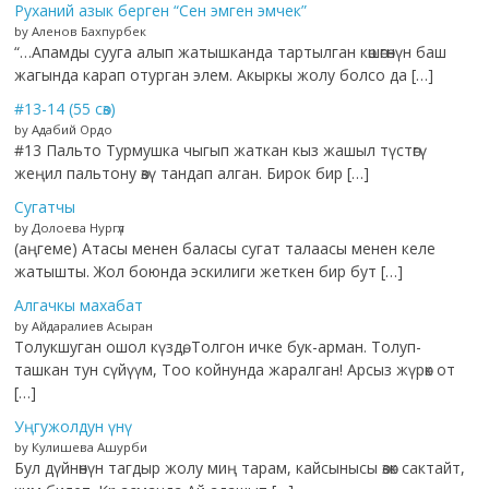
Руханий азык берген “Сен эмген эмчек”
by Аленов Бахпурбек
“…Апамды сууга алып жатышканда тартылган көшөгөнүн баш
жагында карап отурган элем. Акыркы жолу болсо да […]
#13-14 (55 сөз)
by Адабий Ордо
#13 Пальто Турмушка чыгып жаткан кыз жашыл түстөгү
жеңил пальтону өзү тандап алган. Бирок бир […]
Сугатчы
by Долоева Нургүл
(аңгеме) Атасы менен баласы сугат талаасы менен келе
жатышты. Жол боюнда эскилиги жеткен бир бут […]
Алгачкы махабат
by Айдаралиев Асыран
Толукшуган ошол күздө, Толгон ичке бук-арман. Толуп-
ташкан тун сүйүүм, Тоо койнунда жаралган! Арсыз жүрөк от
[…]
Уңгужолдун үнү
by Кулишева Ашурби
Бул дүйнөнүн тагдыр жолу миң тарам, кайсынысы өзөк сактайт,