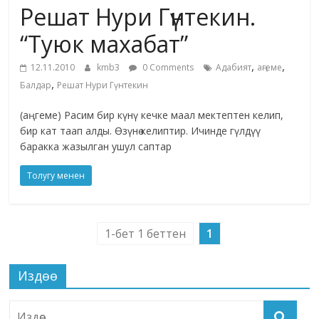
Решат Нури Гүнтекин.
жана
адабияты
“Туюк махабат”
,
,
12.11.2010
kmb3
0 Comments
Адабият
аңгеме
,
Балдар
Решат Нури Гүнтекин
(аңгеме) Расим бир күнү кечке маал мектептен келип,
бир кат таап алды. Өзүнө келиптир. Ичинде гүлдүү
баракка жазылган ушул саптар
Толугу менен
1-бет 1 беттен
1
Издөө