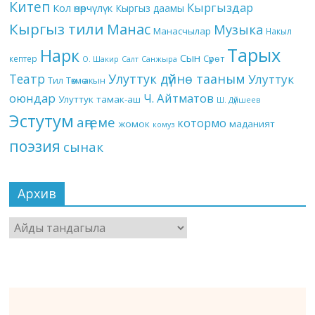
Китеп
Кыргыздар
Кол өнөрчүлүк
Кыргыз даамы
Кыргыз тили
Манас
Музыка
Манасчылар
Накыл
Тарых
Нарк
Сын
кептер
Сүрөт
О. Шакир
Салт
Санжыра
Театр
Улуттук дүйнө тааным
Улуттук
Төкмө акын
Тил
оюндар
Ч. Айтматов
Улуттук тамак-аш
Ш. Дүйшеев
Эстутум
аңгеме
котормо
жомок
маданият
комуз
поэзия
сынак
Архив
Архив