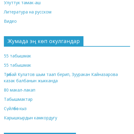
Улуттук тамак-аш
Литература на русском
Видео
Жумада эң көп окулгандар
55 табышмак
55 табышмак
Төрөбай Кулатов шым таап берип, Зууракан Кайназарова
казак балбанын жыкканда
80 макал-лакап
Табышмактар
Сүйлөбөс кыз
Карышкырдын камкордугу