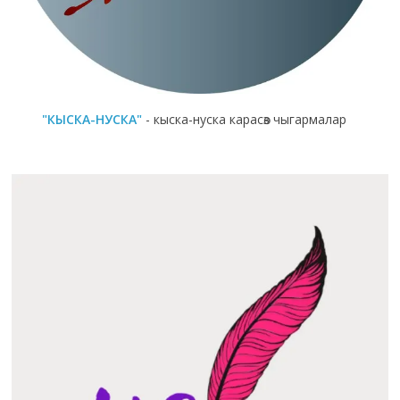
"КЫСКА-НУСКА"
- кыска-нуска карасөз чыгармалар