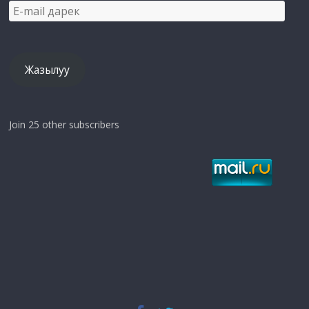
E-
mail
дарек
Жазылуу
Join 25 other subscribers