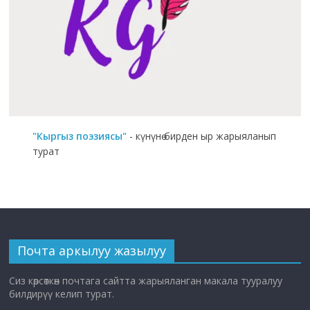
"Кыргыз поэзиясы"
- күнүнө бирден ыр жарыяланып
турат
Почта аркылуу жазылуу
Сиз көрсөткөн почтага сайтта жарыяланган макала тууралуу
билдирүү келип турат.