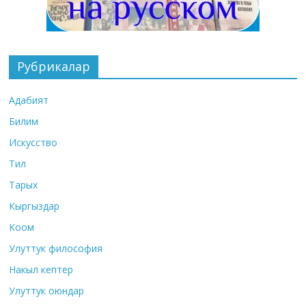
Рубрикалар
Адабият
Билим
Искусство
Тил
Тарых
Кыргыздар
Коом
Улуттук философия
Накыл кептер
Улуттук оюндар