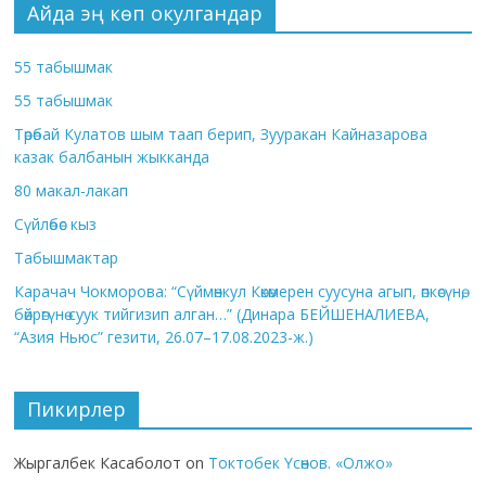
Айда эң көп окулгандар
55 табышмак
55 табышмак
Төрөбай Кулатов шым таап берип, Зууракан Кайназарова
казак балбанын жыкканда
80 макал-лакап
Сүйлөбөс кыз
Табышмактар
Карачач Чокморова: “Сүймөнкул Көкөмерен суусуна агып, өпкөсүнө,
бөйрөгүнө суук тийгизип алган…” (Динара БЕЙШЕНАЛИЕВА,
“Азия Ньюс” гезити, 26.07–17.08.2023-ж.)
Пикирлер
Жыргалбек Касаболот
on
Токтобек Үсөнов. «Олжо»