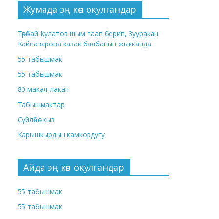
Жумада эң көп окулгандар
Төрөбай Кулатов шым таап берип, Зууракан
Кайназарова казак балбанын жыкканда
55 табышмак
55 табышмак
80 макал-лакап
Табышмактар
Сүйлөбөс кыз
Карышкырдын камкордугу
Айда эң көп окулгандар
55 табышмак
55 табышмак