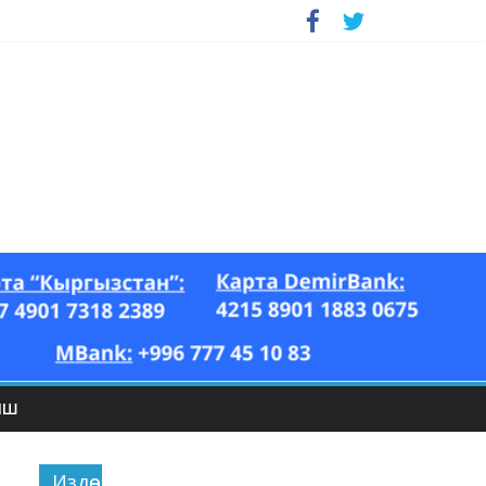
ЫШ
Издөө