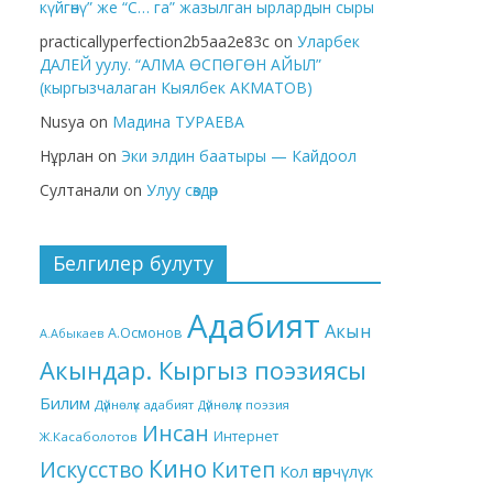
күйгөнү” же “С… га” жазылган ырлардын сыры
practicallyperfection2b5aa2e83c
on
Уларбек
ДАЛЕЙ уулу. “АЛМА ӨСПӨГӨН АЙЫЛ”
(кыргызчалаган Кыялбек АКМАТОВ)
Nusya
on
Мадина ТУРАЕВА
Нұрлан
on
Эки элдин баатыры — Кайдоол
Султанали
on
Улуу сөздөр
Белгилер булуту
Адабият
Акын
А.Осмонов
А.Абыкаев
Акындар. Кыргыз поэзиясы
Билим
Дүйнөлүк адабият
Дүйнөлүк поэзия
Инсан
Интернет
Ж.Касаболотов
Кино
Китеп
Искусство
Кол өнөрчүлүк