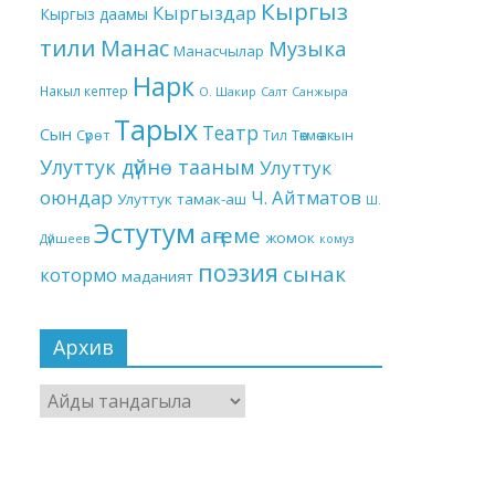
Кыргыз
Кыргыздар
Кыргыз даамы
тили
Манас
Музыка
Манасчылар
Нарк
Накыл кептер
О. Шакир
Салт
Санжыра
Тарых
Театр
Сын
Төкмө акын
Сүрөт
Тил
Улуттук дүйнө тааным
Улуттук
оюндар
Ч. Айтматов
Улуттук тамак-аш
Ш.
Эстутум
аңгеме
жомок
Дүйшеев
комуз
поэзия
сынак
котормо
маданият
Архив
Архив