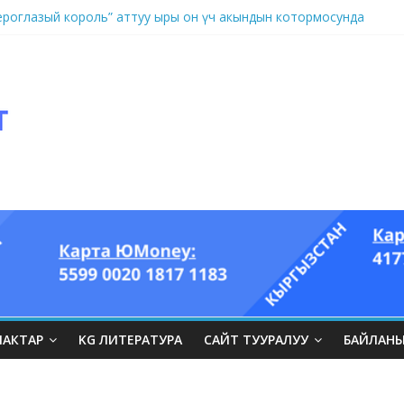
оглазый король” аттуу ыры он үч акындын котормосунда
ЛАКТАР
KG ЛИТЕРАТУРА
САЙТ ТУУРАЛУУ
БАЙЛАН