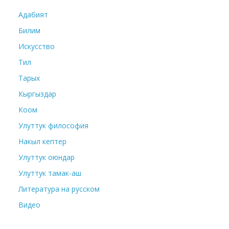
Адабият
Билим
Искусство
Тил
Тарых
Кыргыздар
Коом
Улуттук философия
Накыл кептер
Улуттук оюндар
Улуттук тамак-аш
Литература на русском
Видео