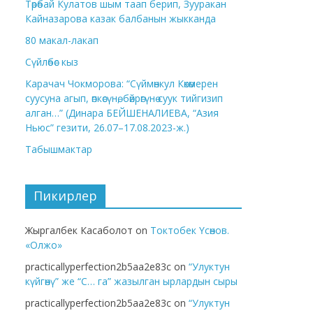
Төрөбай Кулатов шым таап берип, Зууракан
Кайназарова казак балбанын жыкканда
80 макал-лакап
Сүйлөбөс кыз
Карачач Чокморова: “Сүймөнкул Көкөмерен
суусуна агып, өпкөсүнө, бөйрөгүнө суук тийгизип
алган…” (Динара БЕЙШЕНАЛИЕВА, “Азия
Ньюс” гезити, 26.07–17.08.2023-ж.)
Табышмактар
Пикирлер
Жыргалбек Касаболот
on
Токтобек Үсөнов.
«Олжо»
practicallyperfection2b5aa2e83c
on
“Улуктун
күйгөнү” же “С… га” жазылган ырлардын сыры
practicallyperfection2b5aa2e83c
on
“Улуктун