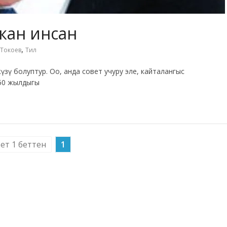
кан инсан
,
.Токоев
Тил
ү болуптур. Оо, анда совет учуру эле, кайталангыс
50 жылдыгы
бет 1 беттен
1