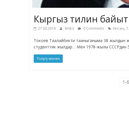
Кыргыз тилин байыт
,
27.03.2016
kmb3
0 Comments
Инсан
Т
Токоев Таалайбекти тааныганыма 38 жылдын жүз
студенттик жылдар… Мен 1978-жылы СССРдин 
Толугу менен
1-