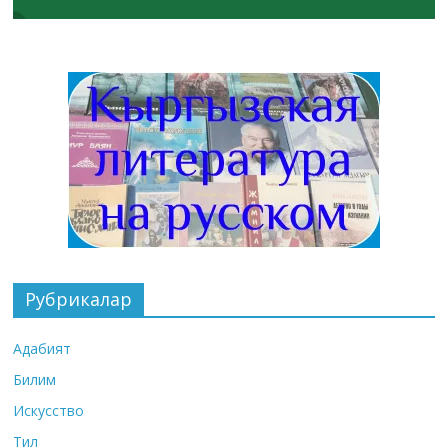
Рубрикалар
Адабият
Билим
Искусство
Тил