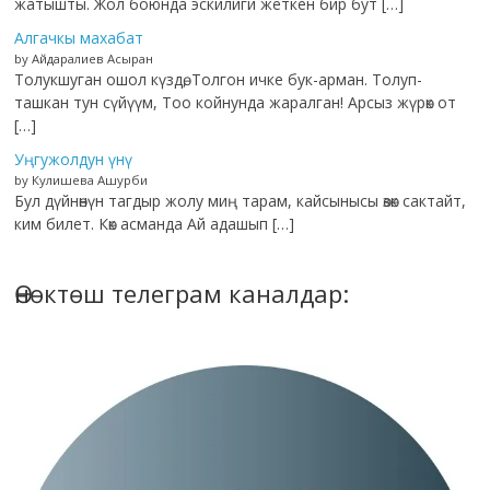
жатышты. Жол боюнда эскилиги жеткен бир бут […]
Алгачкы махабат
by Айдаралиев Асыран
Толукшуган ошол күздө, Толгон ичке бук-арман. Толуп-
ташкан тун сүйүүм, Тоо койнунда жаралган! Арсыз жүрөк от
[…]
Уңгужолдун үнү
by Кулишева Ашурби
Бул дүйнөнүн тагдыр жолу миң тарам, кайсынысы өзөк сактайт,
ким билет. Көк асманда Ай адашып […]
Өнөктөш телеграм каналдар: