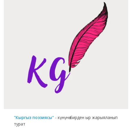
"Кыргыз поэзиясы"
- күнүнө бирден ыр жарыяланып
турат