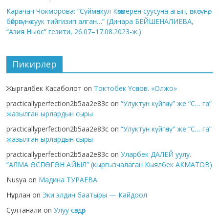
Карачач Чокморова: “Сүймөнкул Көкөмерен суусуна агып, өпкөсүнө,
бөйрөгүнө суук тийгизип алган…” (Динара БЕЙШЕНАЛИЕВА,
“Азия Ньюс” гезити, 26.07–17.08.2023-ж.)
Пикирлер
Жыргалбек Касаболот
on
Токтобек Үсөнов. «Олжо»
practicallyperfection2b5aa2e83c
on
“Улуктун күйгөнү” же “С… га”
жазылган ырлардын сыры
practicallyperfection2b5aa2e83c
on
“Улуктун күйгөнү” же “С… га”
жазылган ырлардын сыры
practicallyperfection2b5aa2e83c
on
Уларбек ДАЛЕЙ уулу.
“АЛМА ӨСПӨГӨН АЙЫЛ” (кыргызчалаган Кыялбек АКМАТОВ)
Nusya
on
Мадина ТУРАЕВА
Нұрлан
on
Эки элдин баатыры — Кайдоол
Султанали
on
Улуу сөздөр