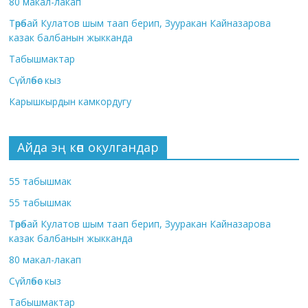
80 макал-лакап
Төрөбай Кулатов шым таап берип, Зууракан Кайназарова
казак балбанын жыкканда
Табышмактар
Сүйлөбөс кыз
Карышкырдын камкордугу
Айда эң көп окулгандар
55 табышмак
55 табышмак
Төрөбай Кулатов шым таап берип, Зууракан Кайназарова
казак балбанын жыкканда
80 макал-лакап
Сүйлөбөс кыз
Табышмактар