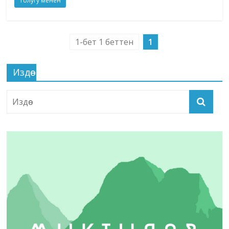
Толугу менен
1-бет 1 беттен
1
Издөө