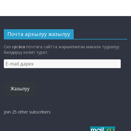
Почта аркылуу жазылуу
Сиз көрсөткөн почтага сайтта жарыяланган макала тууралуу
билдирүү келип турат.
E-
mail
дарек
Жазылуу
Join 25 other subscribers