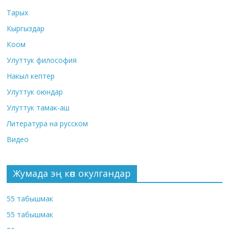
Тарых
Кыргыздар
Коом
Улуттук философия
Накыл кептер
Улуттук оюндар
Улуттук тамак-аш
Литература на русском
Видео
Жумада эң көп окулгандар
55 табышмак
55 табышмак