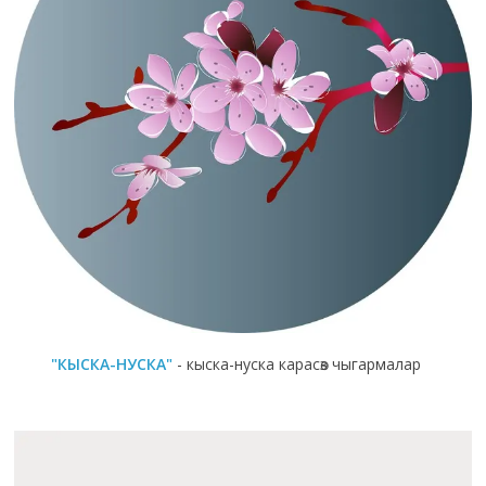
"КЫСКА-НУСКА"
- кыска-нуска карасөз чыгармалар