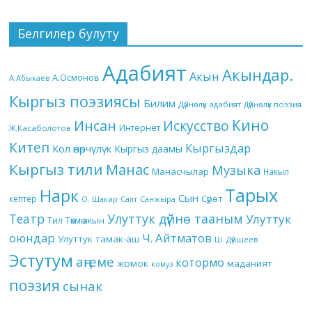
Белгилер булуту
Адабият
Акындар.
Акын
А.Осмонов
А.Абыкаев
Кыргыз поэзиясы
Билим
Дүйнөлүк адабият
Дүйнөлүк поэзия
Кино
Инсан
Искусство
Интернет
Ж.Касаболотов
Китеп
Кыргыздар
Кол өнөрчүлүк
Кыргыз даамы
Кыргыз тили
Манас
Музыка
Манасчылар
Накыл
Тарых
Нарк
Сын
кептер
Сүрөт
О. Шакир
Салт
Санжыра
Театр
Улуттук дүйнө тааным
Улуттук
Төкмө акын
Тил
оюндар
Ч. Айтматов
Улуттук тамак-аш
Ш. Дүйшеев
Эстутум
аңгеме
котормо
жомок
маданият
комуз
поэзия
сынак