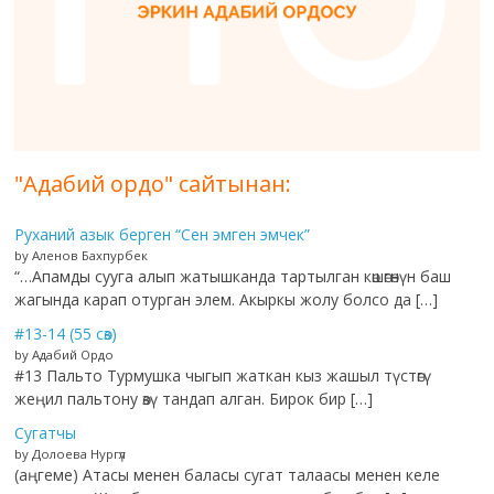
"Адабий ордо" сайтынан:
Руханий азык берген “Сен эмген эмчек”
by Аленов Бахпурбек
“…Апамды сууга алып жатышканда тартылган көшөгөнүн баш
жагында карап отурган элем. Акыркы жолу болсо да […]
#13-14 (55 сөз)
by Адабий Ордо
#13 Пальто Турмушка чыгып жаткан кыз жашыл түстөгү
жеңил пальтону өзү тандап алган. Бирок бир […]
Сугатчы
by Долоева Нургүл
(аңгеме) Атасы менен баласы сугат талаасы менен келе