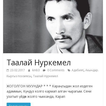
жана
адабияты
Таалай Нуркемел
,
23.02.2017
kmb3
0 Comments
Адабият
Акындар.
,
Кыргыз поэзиясы
Таалай Нуркемел
ЖОГОЛГОН МУУНДАР * * * Караңгыдан жол издеген
адаммын, Күндүз колго кармап алган чырагым. Сени
узатып үйдөн жолго чыкканда, Карап