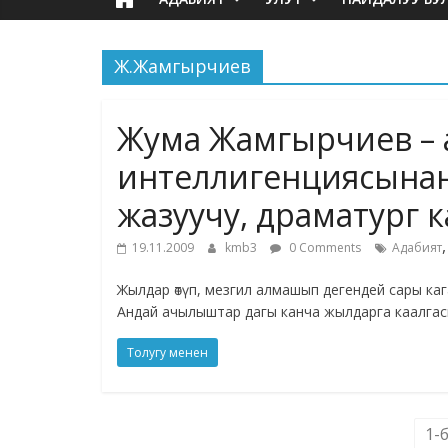
Ж.Жамгырчиев
Жума Жамгырчиев – 
интеллигенциясынанж
жазуучу, драматург 
19.11.2009
kmb3
0 Comments
Адабият
Жылдар өтүп, мезгил алмашып дегендей сары ка
Андай ачылыштар дагы канча жылдарга каалга
Толугу менен
1-