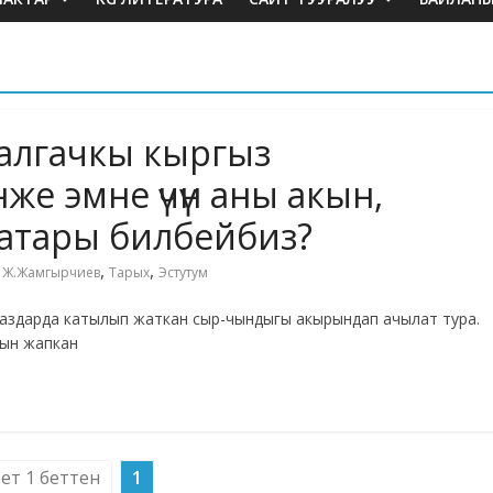
алгачкы кыргыз
е эмне үчүн аны акын,
катары билбейбиз?
,
,
,
Ж.Жамгырчиев
Тарых
Эстутум
газдарда катылып жаткан сыр-чындыгы акырындап ачылат тура.
сын жапкан
бет 1 беттен
1