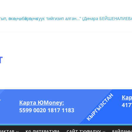
ып, өпкөсүнө, бөйрөгүнө суук тийгизип алган…” (Динара БЕЙШЕНАЛИЕВ
ры он үч акындын котормосунда
ЛАКТАР
KG ЛИТЕРАТУРА
САЙТ ТУУРАЛУУ
БАЙЛАН