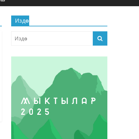
Издөө