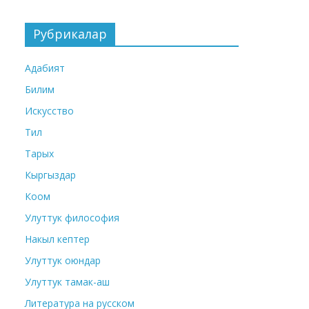
Рубрикалар
Адабият
Билим
Искусство
Тил
Тарых
Кыргыздар
Коом
Улуттук философия
Накыл кептер
Улуттук оюндар
Улуттук тамак-аш
Литература на русском