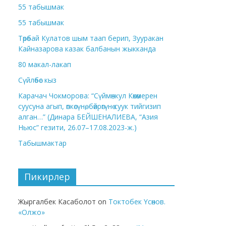
55 табышмак
55 табышмак
Төрөбай Кулатов шым таап берип, Зууракан
Кайназарова казак балбанын жыкканда
80 макал-лакап
Сүйлөбөс кыз
Карачач Чокморова: “Сүймөнкул Көкөмерен
суусуна агып, өпкөсүнө, бөйрөгүнө суук тийгизип
алган…” (Динара БЕЙШЕНАЛИЕВА, “Азия
Ньюс” гезити, 26.07–17.08.2023-ж.)
Табышмактар
Пикирлер
Жыргалбек Касаболот
on
Токтобек Үсөнов.
«Олжо»