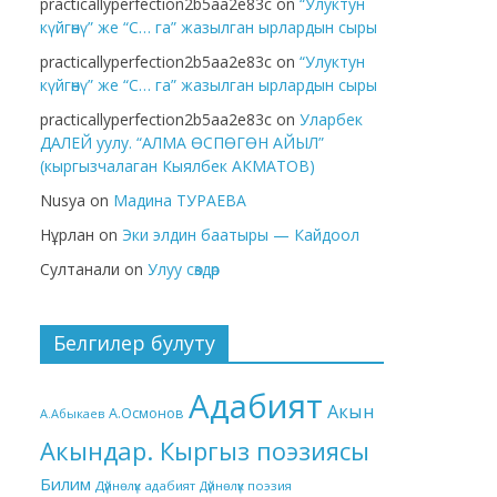
practicallyperfection2b5aa2e83c
on
“Улуктун
күйгөнү” же “С… га” жазылган ырлардын сыры
practicallyperfection2b5aa2e83c
on
“Улуктун
күйгөнү” же “С… га” жазылган ырлардын сыры
practicallyperfection2b5aa2e83c
on
Уларбек
ДАЛЕЙ уулу. “АЛМА ӨСПӨГӨН АЙЫЛ”
(кыргызчалаган Кыялбек АКМАТОВ)
Nusya
on
Мадина ТУРАЕВА
Нұрлан
on
Эки элдин баатыры — Кайдоол
Султанали
on
Улуу сөздөр
Белгилер булуту
Адабият
Акын
А.Осмонов
А.Абыкаев
Акындар. Кыргыз поэзиясы
Билим
Дүйнөлүк адабият
Дүйнөлүк поэзия