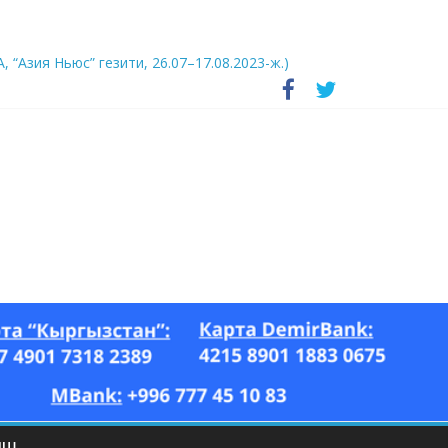
А, “Азия Ньюс” гезити, 26.07–17.08.2023-ж.)
ЫШ