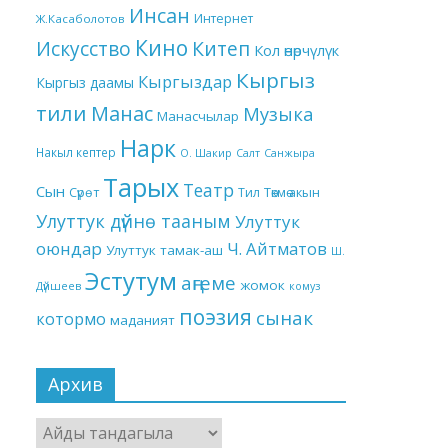
Инсан
Интернет
Ж.Касаболотов
Кино
Китеп
Искусство
Кол өнөрчүлүк
Кыргыз
Кыргыздар
Кыргыз даамы
тили
Манас
Музыка
Манасчылар
Нарк
Накыл кептер
О. Шакир
Салт
Санжыра
Тарых
Театр
Сын
Төкмө акын
Сүрөт
Тил
Улуттук дүйнө тааным
Улуттук
оюндар
Ч. Айтматов
Улуттук тамак-аш
Ш.
Эстутум
аңгеме
жомок
Дүйшеев
комуз
поэзия
сынак
котормо
маданият
Архив
Архив