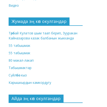
Видео
Жумада эң көп окулгандар
Төрөбай Кулатов шым таап берип, Зууракан
Кайназарова казак балбанын жыкканда
55 табышмак
55 табышмак
80 макал-лакап
Табышмактар
Сүйлөбөс кыз
Карышкырдын камкордугу
Айда эң көп окулгандар