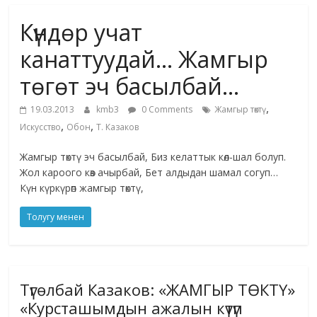
маданияты
Күндөр учат
жана
адабияты
канаттуудай… Жамгыр
төгөт эч басылбай…
,
19.03.2013
kmb3
0 Comments
Жамгыр төктү
,
,
Искусство
Обон
Т. Казаков
Жамгыр төктү эч басылбай, Биз келаттык көл-шал болуп.
Жол кароого көз ачырбай, Бет алдыдан шамал согуп…
Күн күркүрөп жамгыр төктү,
Толугу менен
Түгөлбай Казаков: «ЖАМГЫР ТӨКТҮ»
«Курсташымдын ажалын күтүп