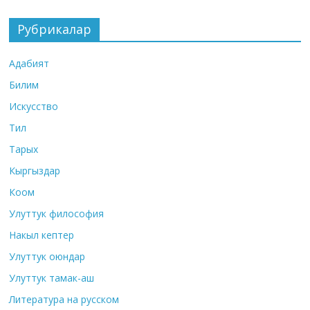
Рубрикалар
Адабият
Билим
Искусство
Тил
Тарых
Кыргыздар
Коом
Улуттук философия
Накыл кептер
Улуттук оюндар
Улуттук тамак-аш
Литература на русском