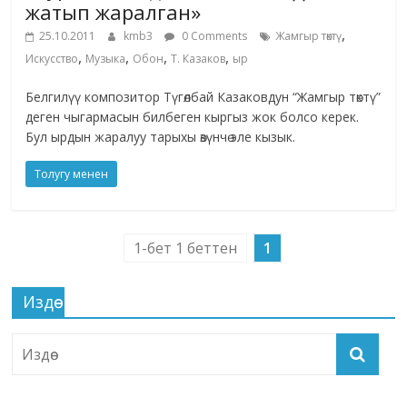
жатып жаралган»
,
25.10.2011
kmb3
0 Comments
Жамгыр төктү
,
,
,
,
Искусство
Музыка
Обон
Т. Казаков
ыр
Белгилүү композитор Түгөлбай Казаковдун “Жамгыр төктү”
деген чыгармасын билбеген кыргыз жок болсо керек.
Бул ырдын жаралуу тарыхы өзүнчө эле кызык.
Толугу менен
1-бет 1 беттен
1
Издөө