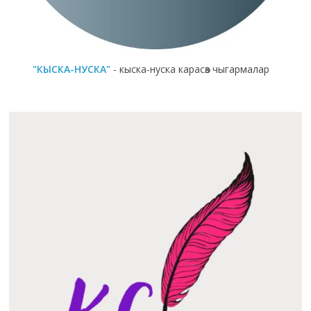
"КЫСКА-НУСКА"
- кыска-нуска карасөз чыгармалар