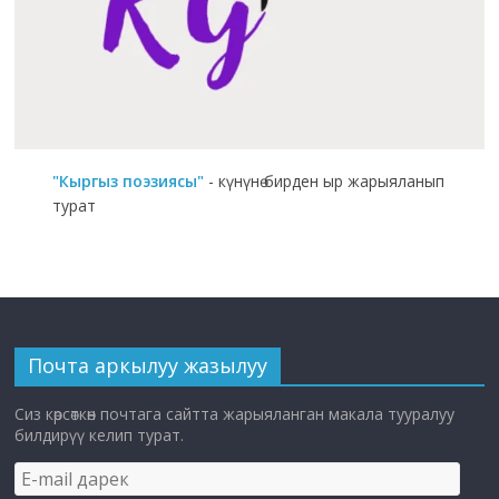
"Кыргыз поэзиясы"
- күнүнө бирден ыр жарыяланып
турат
Почта аркылуу жазылуу
Сиз көрсөткөн почтага сайтта жарыяланган макала тууралуу
билдирүү келип турат.
E-
mail