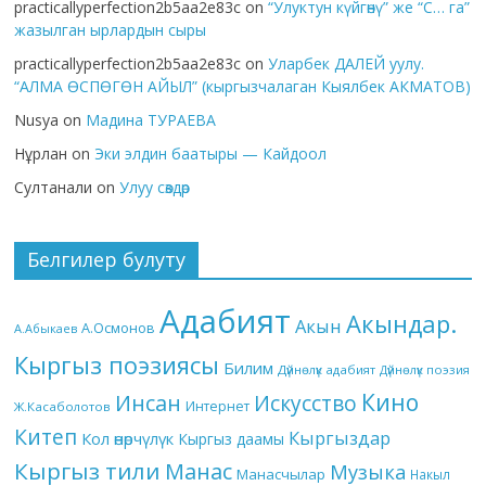
practicallyperfection2b5aa2e83c
on
“Улуктун күйгөнү” же “С… га”
жазылган ырлардын сыры
practicallyperfection2b5aa2e83c
on
Уларбек ДАЛЕЙ уулу.
“АЛМА ӨСПӨГӨН АЙЫЛ” (кыргызчалаган Кыялбек АКМАТОВ)
Nusya
on
Мадина ТУРАЕВА
Нұрлан
on
Эки элдин баатыры — Кайдоол
Султанали
on
Улуу сөздөр
Белгилер булуту
Адабият
Акындар.
Акын
А.Осмонов
А.Абыкаев
Кыргыз поэзиясы
Билим
Дүйнөлүк адабият
Дүйнөлүк поэзия
Кино
Инсан
Искусство
Интернет
Ж.Касаболотов
Китеп
Кыргыздар
Кол өнөрчүлүк
Кыргыз даамы
Кыргыз тили
Манас
Музыка
Манасчылар
Накыл