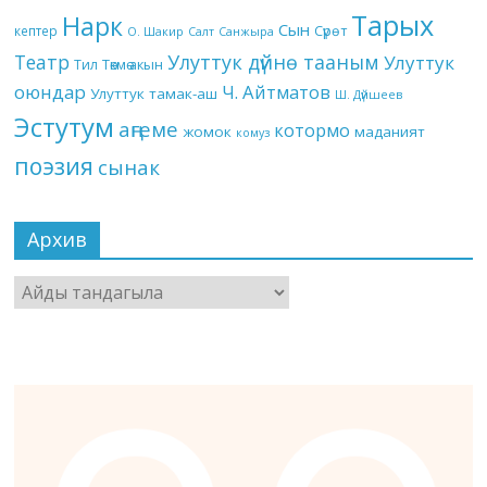
Тарых
Нарк
Сын
кептер
Сүрөт
О. Шакир
Салт
Санжыра
Театр
Улуттук дүйнө тааным
Улуттук
Төкмө акын
Тил
оюндар
Ч. Айтматов
Улуттук тамак-аш
Ш. Дүйшеев
Эстутум
аңгеме
котормо
жомок
маданият
комуз
поэзия
сынак
Архив
Архив