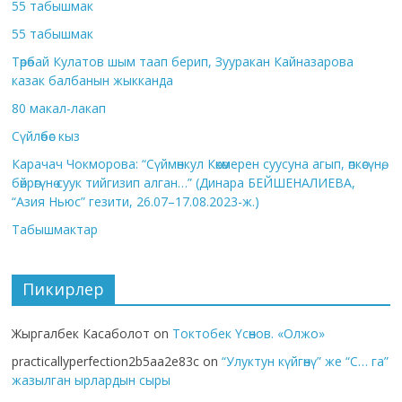
55 табышмак
55 табышмак
Төрөбай Кулатов шым таап берип, Зууракан Кайназарова
казак балбанын жыкканда
80 макал-лакап
Сүйлөбөс кыз
Карачач Чокморова: “Сүймөнкул Көкөмерен суусуна агып, өпкөсүнө,
бөйрөгүнө суук тийгизип алган…” (Динара БЕЙШЕНАЛИЕВА,
“Азия Ньюс” гезити, 26.07–17.08.2023-ж.)
Табышмактар
Пикирлер
Жыргалбек Касаболот
on
Токтобек Үсөнов. «Олжо»
practicallyperfection2b5aa2e83c
on
“Улуктун күйгөнү” же “С… га”
жазылган ырлардын сыры