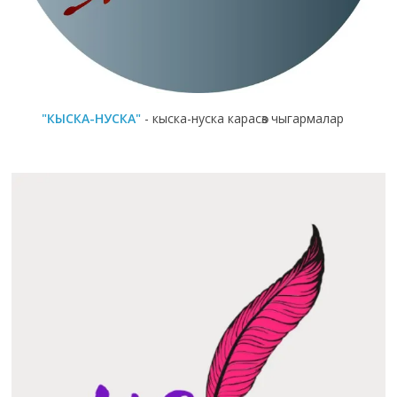
"КЫСКА-НУСКА"
- кыска-нуска карасөз чыгармалар