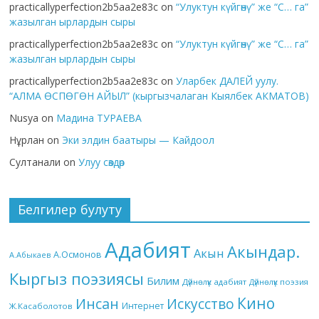
practicallyperfection2b5aa2e83c
on
“Улуктун күйгөнү” же “С… га”
жазылган ырлардын сыры
practicallyperfection2b5aa2e83c
on
“Улуктун күйгөнү” же “С… га”
жазылган ырлардын сыры
practicallyperfection2b5aa2e83c
on
Уларбек ДАЛЕЙ уулу.
“АЛМА ӨСПӨГӨН АЙЫЛ” (кыргызчалаган Кыялбек АКМАТОВ)
Nusya
on
Мадина ТУРАЕВА
Нұрлан
on
Эки элдин баатыры — Кайдоол
Султанали
on
Улуу сөздөр
Белгилер булуту
Адабият
Акындар.
Акын
А.Осмонов
А.Абыкаев
Кыргыз поэзиясы
Билим
Дүйнөлүк адабият
Дүйнөлүк поэзия
Кино
Инсан
Искусство
Интернет
Ж.Касаболотов