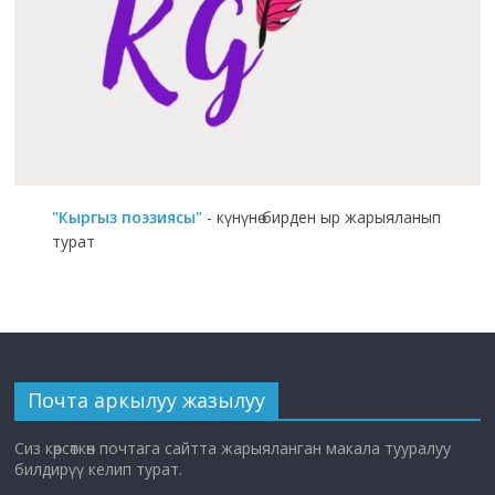
"Кыргыз поэзиясы"
- күнүнө бирден ыр жарыяланып
турат
Почта аркылуу жазылуу
Сиз көрсөткөн почтага сайтта жарыяланган макала тууралуу
билдирүү келип турат.