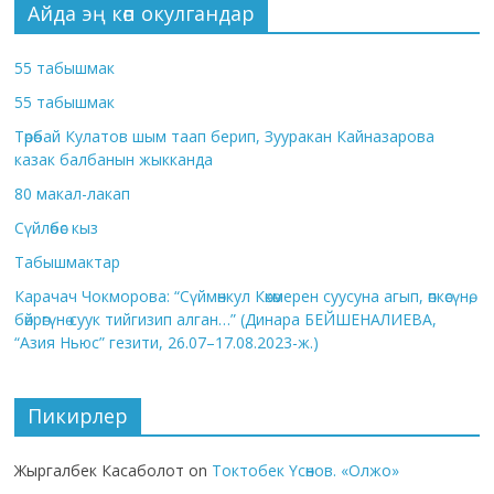
Айда эң көп окулгандар
55 табышмак
55 табышмак
Төрөбай Кулатов шым таап берип, Зууракан Кайназарова
казак балбанын жыкканда
80 макал-лакап
Сүйлөбөс кыз
Табышмактар
Карачач Чокморова: “Сүймөнкул Көкөмерен суусуна агып, өпкөсүнө,
бөйрөгүнө суук тийгизип алган…” (Динара БЕЙШЕНАЛИЕВА,
“Азия Ньюс” гезити, 26.07–17.08.2023-ж.)
Пикирлер
Жыргалбек Касаболот
on
Токтобек Үсөнов. «Олжо»