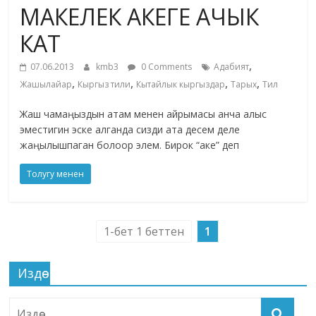
МАКЕЛЕК АКЕГЕ АЧЫК
жана
адабияты
КАТ
,
07.06.2013
kmb3
0 Comments
Адабият
,
,
,
,
Жашылайар
Кыргыз тили
Кытайлык кыргыздар
Тарых
Тил
Жаш чамаңыздын атам менен айрымасы анча алыс
эместигин эске алганда сизди ата десем деле
жаңылышпаган болоор элем. Бирок “аке” деп
Толугу менен
1-бет 1 беттен
1
Издөө