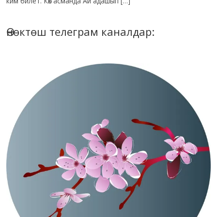
ким билет. Көк асманда Ай адашып […]
Өнөктөш телеграм каналдар: