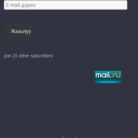
E-
mail
дарек
Жазылуу
Join 25 other subscribers