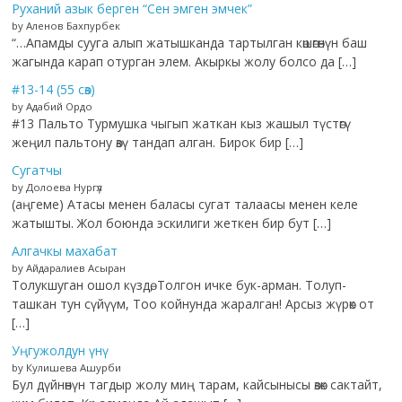
Руханий азык берген “Сен эмген эмчек”
by Аленов Бахпурбек
“…Апамды сууга алып жатышканда тартылган көшөгөнүн баш
жагында карап отурган элем. Акыркы жолу болсо да […]
#13-14 (55 сөз)
by Адабий Ордо
#13 Пальто Турмушка чыгып жаткан кыз жашыл түстөгү
жеңил пальтону өзү тандап алган. Бирок бир […]
Сугатчы
by Долоева Нургүл
(аңгеме) Атасы менен баласы сугат талаасы менен келе
жатышты. Жол боюнда эскилиги жеткен бир бут […]
Алгачкы махабат
by Айдаралиев Асыран
Толукшуган ошол күздө, Толгон ичке бук-арман. Толуп-
ташкан тун сүйүүм, Тоо койнунда жаралган! Арсыз жүрөк от
[…]
Уңгужолдун үнү
by Кулишева Ашурби
Бул дүйнөнүн тагдыр жолу миң тарам, кайсынысы өзөк сактайт,