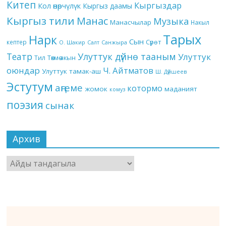
Китеп
Кыргыздар
Кол өнөрчүлүк
Кыргыз даамы
Кыргыз тили
Манас
Музыка
Манасчылар
Накыл
Тарых
Нарк
Сын
кептер
Сүрөт
О. Шакир
Салт
Санжыра
Театр
Улуттук дүйнө тааным
Улуттук
Төкмө акын
Тил
оюндар
Ч. Айтматов
Улуттук тамак-аш
Ш. Дүйшеев
Эстутум
аңгеме
котормо
жомок
маданият
комуз
поэзия
сынак
Архив
Архив