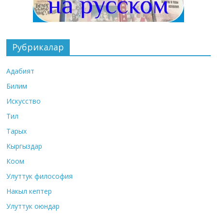
Рубрикалар
Адабият
Билим
Искусство
Тил
Тарых
Кыргыздар
Коом
Улуттук философия
Накыл кептер
Улуттук оюндар