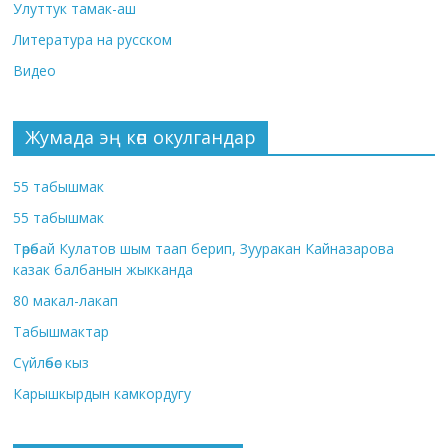
Улуттук тамак-аш
Литература на русском
Видео
Жумада эң көп окулгандар
55 табышмак
55 табышмак
Төрөбай Кулатов шым таап берип, Зууракан Кайназарова
казак балбанын жыкканда
80 макал-лакап
Табышмактар
Сүйлөбөс кыз
Карышкырдын камкордугу