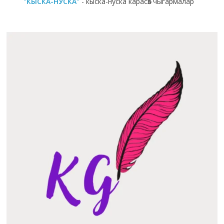
"КЫСКА-НУСКА"
- кыска-нуска карасөз чыгармалар