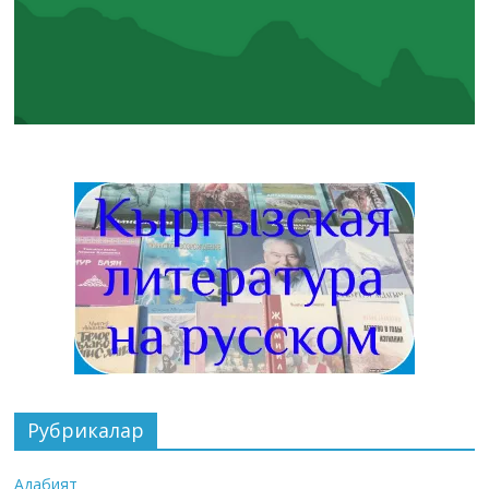
Рубрикалар
Адабият