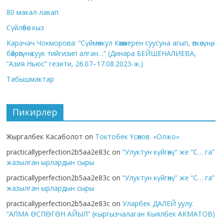
80 макал-лакап
Сүйлөбөс кыз
Карачач Чокморова: “Сүймөнкул Көкөмерен суусуна агып, өпкөсүнө,
бөйрөгүнө суук тийгизип алган…” (Динара БЕЙШЕНАЛИЕВА,
“Азия Ньюс” гезити, 26.07–17.08.2023-ж.)
Табышмактар
Пикирлер
Жыргалбек Касаболот
on
Токтобек Үсөнов. «Олжо»
practicallyperfection2b5aa2e83c
on
“Улуктун күйгөнү” же “С… га”
жазылган ырлардын сыры
practicallyperfection2b5aa2e83c
on
“Улуктун күйгөнү” же “С… га”
жазылган ырлардын сыры
practicallyperfection2b5aa2e83c
on
Уларбек ДАЛЕЙ уулу.
“АЛМА ӨСПӨГӨН АЙЫЛ” (кыргызчалаган Кыялбек АКМАТОВ)