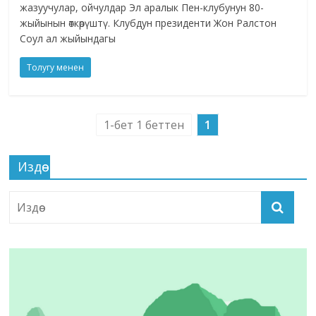
жазуучулар, ойчулдар Эл аралык Пен-клубунун 80-
жыйынын өткөрүштү. Клубдун президенти Жон Ралстон
Соул ал жыйындагы
Толугу менен
1-бет 1 беттен
1
Издөө