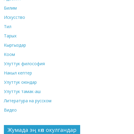
Билим
Искусство
Тил
Тарых
Кыргыздар
Коом
Улуттук философия
Накыл кептер
Улуттук оюндар
Улуттук тамак-аш
Литература на русском
Видео
Жумада эң көп окулгандар