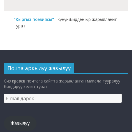
"Кыргыз поэзиясы"
- күнүнө бирден ыр жарыяланып
турат
Почта аркылуу жазылуу
Сиз көрсөткөн почтага сайтта жарыяланган макала тууралуу
билдирүү келип турат.
E-
mail
дарек
Жазылуу