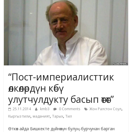
жана
адабияты
“Пост-империалисттик
өлкөлөрдүн көбү
улутчулдукту басып өтөт”
,
25.11.2014
kmb3
0 Comments
Жон Ралстон Соул
,
,
,
Кыргыз тили
маданият
Тарых
Тил
Өткөн айда Бишкекте дүйнөнүн булуң-бурчунан барган