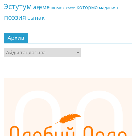
Эстутум
аңгеме
котормо
жомок
маданият
комуз
поэзия
сынак
Архив
Архив