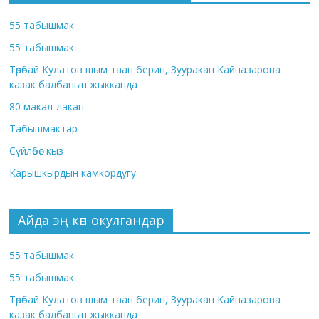
55 табышмак
55 табышмак
Төрөбай Кулатов шым таап берип, Зууракан Кайназарова
казак балбанын жыкканда
80 макал-лакап
Табышмактар
Сүйлөбөс кыз
Карышкырдын камкордугу
Айда эң көп окулгандар
55 табышмак
55 табышмак
Төрөбай Кулатов шым таап берип, Зууракан Кайназарова
казак балбанын жыкканда