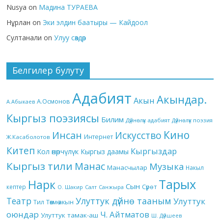
Nusya
on
Мадина ТУРАЕВА
Нұрлан
on
Эки элдин баатыры — Кайдоол
Султанали
on
Улуу сөздөр
Белгилер булуту
Адабият
Акындар.
Акын
А.Осмонов
А.Абыкаев
Кыргыз поэзиясы
Билим
Дүйнөлүк адабият
Дүйнөлүк поэзия
Кино
Инсан
Искусство
Интернет
Ж.Касаболотов
Китеп
Кыргыздар
Кол өнөрчүлүк
Кыргыз даамы
Кыргыз тили
Манас
Музыка
Манасчылар
Накыл
Тарых
Нарк
Сын
кептер
Сүрөт
О. Шакир
Салт
Санжыра
Театр
Улуттук дүйнө тааным
Улуттук
Төкмө акын
Тил
оюндар
Ч. Айтматов
Улуттук тамак-аш
Ш. Дүйшеев