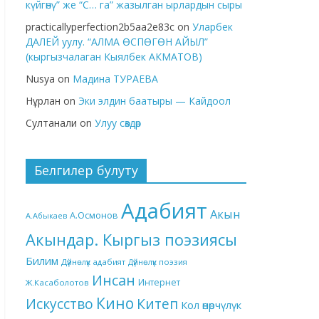
күйгөнү” же “С… га” жазылган ырлардын сыры
practicallyperfection2b5aa2e83c
on
Уларбек
ДАЛЕЙ уулу. “АЛМА ӨСПӨГӨН АЙЫЛ”
(кыргызчалаган Кыялбек АКМАТОВ)
Nusya
on
Мадина ТУРАЕВА
Нұрлан
on
Эки элдин баатыры — Кайдоол
Султанали
on
Улуу сөздөр
Белгилер булуту
Адабият
Акын
А.Осмонов
А.Абыкаев
Акындар. Кыргыз поэзиясы
Билим
Дүйнөлүк адабият
Дүйнөлүк поэзия
Инсан
Интернет
Ж.Касаболотов
Кино
Китеп
Искусство
Кол өнөрчүлүк