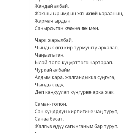
Жандай албай,
Жакшы ырымдын жөп-жөнөкөй караанын,
Жармач ырдын,
Саңырсыган көчөсүнөн өтөм мен.
Чарк жарылбай,
Чындык өлгөн кир турмушту аркалап,
Чаңызгыган,
Ылай-топо күңүрттөнгөн чартарап.
Чуркай албайм,
Алдым кара, жалгандыкка сүңгүгөн,
Чындык өлдү,
Деп каңкуулап күңгүрөнөт арка жак.
Саман-топон,
Сан күндөрдүн кирпигине чаң туруп,
Санаа басат,
Жалгыз өңдүү сагынганым бар туруп.