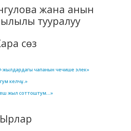
нгулова жана анын
ылылы тууралуу
Кара сөз
90-жылдардагы чапанын чечише элек»
лгум келчү…»
 беш жыл соттоштум…»
Ырлар