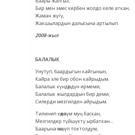
Баары жалгыз,
Бир мен эмес кербен жолдо келе аткан,
Жаман жүгү,
Жакшылардын далысына артылып.
2008-жыл
БАЛАЛЫК
Унутуп, баардыгын кайгынын,
Кайра эле бир обон кайрыдым.
Балалык күндөрдүн ирмеми,
Балалык жылдардын бир деми,
Силерди мезгилден айрыдым.
Тилинип көөдөнүм муң баскан,
Мезгилдер түйшүктү ырбаткан…
Баарына өчөшүп токтолдум,