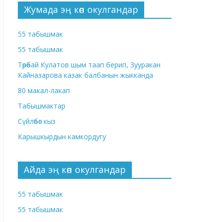
Жумада эң көп окулгандар
55 табышмак
55 табышмак
Төрөбай Кулатов шым таап берип, Зууракан
Кайназарова казак балбанын жыкканда
80 макал-лакап
Табышмактар
Сүйлөбөс кыз
Карышкырдын камкордугу
Айда эң көп окулгандар
55 табышмак
55 табышмак