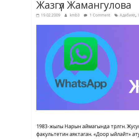
Жазгүл Жамангулова
,
19.02.2009
kmb3
1 Comment
Адабият
1983-жылы Нарын аймагында төрөлгөн. Жу
факультетин аяктаган. «Доор ыйлайт» а