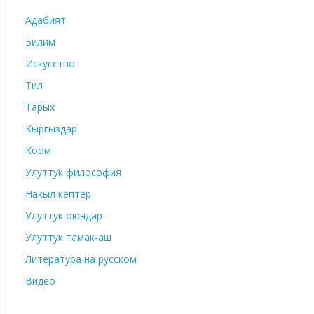
Адабият
Билим
Искусство
Тил
Тарых
Кыргыздар
Коом
Улуттук философия
Накыл кептер
Улуттук оюндар
Улуттук тамак-аш
Литература на русском
Видео