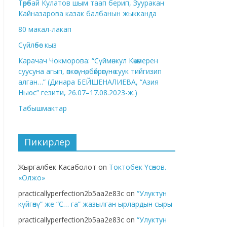
Төрөбай Кулатов шым таап берип, Зууракан
Кайназарова казак балбанын жыкканда
80 макал-лакап
Сүйлөбөс кыз
Карачач Чокморова: “Сүймөнкул Көкөмерен
суусуна агып, өпкөсүнө, бөйрөгүнө суук тийгизип
алган…” (Динара БЕЙШЕНАЛИЕВА, “Азия
Ньюс” гезити, 26.07–17.08.2023-ж.)
Табышмактар
Пикирлер
Жыргалбек Касаболот
on
Токтобек Үсөнов.
«Олжо»
practicallyperfection2b5aa2e83c
on
“Улуктун
күйгөнү” же “С… га” жазылган ырлардын сыры
practicallyperfection2b5aa2e83c
on
“Улуктун