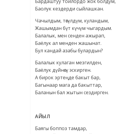
Бардаштуу тойлордо жок болдум,
Баолук кездерди сыйлашкан.
Чачылдым, төгүлдүм, куландым,
Жашымдан бүт күчүм чыгардым.
Балалык, мен сенден ажырап,
Баёлук ал менден жашынат.
Бул кандай азабы булардын?
Балалык кулаган мезгилден,
Баёлук дүйнөсү эскирген.
А бирок эртеңде бакыт бар,
Багынаар мага да бакыттар,
Баланын бал жытын сездирген.
АЙЫЛ
Баягы боппоз тамдар,