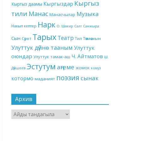
Кыргыз
Кыргыздар
Кыргыз даамы
тили
Манас
Музыка
Манасчылар
Нарк
Накыл кептер
О. Шакир
Салт
Санжыра
Тарых
Театр
Сын
Төкмө акын
Сүрөт
Тил
Улуттук дүйнө тааным
Улуттук
оюндар
Ч. Айтматов
Улуттук тамак-аш
Ш.
Эстутум
аңгеме
жомок
Дүйшеев
комуз
поэзия
сынак
котормо
маданият
Архив
Архив