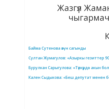
Жазгүл Жама
чыгармач
Байма Сутенова өзүн сагынды
Султан Жумагулов: «Азыркы гезиттер 
Бурулкан Сарыгулова: «Түпкүрдө акын бо
Кален Сыдыкова: «Беш депутат менен