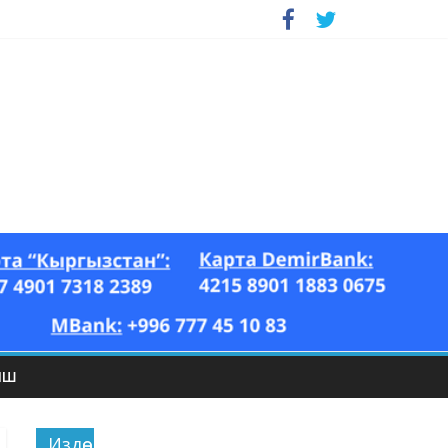
ЫШ
Издөө