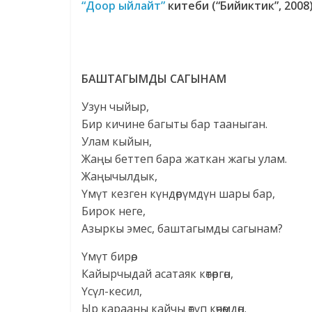
“Доор ыйлайт”
китеби (“Бийиктик”, 2008
БАШТАГЫМДЫ САГЫНАМ
Узун чыйыр,
Бир кичине багыты бар тааныган.
Улам кыйын,
Жаңы беттеп бара жаткан жагы улам.
Жаңычылдык,
Үмүт кезген күндөрүмдүн шары бар,
Бирок неге,
Азыркы эмес, баштагымды сагынам?
Үмүт бирөө,
Кайырчыдай асатаяк көтөргөн,
Үсүл-кесил,
Ыр карааны кайчы өтүп көчөмдөн.