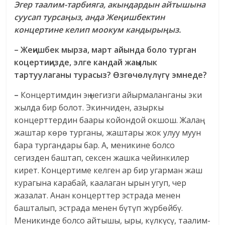
Эгер таалим-тарбияга, акындардын айтышына
суусап турсаңыз, анда Жеңишбектин
концертине келип моокум кандырыңыз.
– Жеңишбек мырза, март айында боло турган
коцертиңизде, элге кандай жаңылык
тартуулаганы турасыз? Өзгөчөлүлүгү эмнеде?
–
Концертимдин эң негизги айырмаланганы эки
жылда бир болот. Экинчиден, азыркы
концерттердин баары койондой окшош. Жалаң
жаштар көрө турганы, жаштары жок улуу муун
бара тургандары бар. А, меникине болсо
сегизден баштап, сексен жашка чейинкилер
кирет. Концертиме келген ар бир угарман жаш
курагына карабай, каалаган ырын угуп, чер
жазалат. Анан концерттер эстрада менен
башталып, эстрада менен бүтүп жүрбөйбү.
Меникинде болсо айтышы, ыры, күлкүсү, таалим-