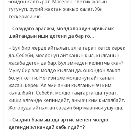
бойдон калтырат. Маселен. светик жагын
тутунуп, рухий жактан жакыр калат. Же
тескерисинче…
–
Сөзүңүзгө аралжы, молдолордун ырчылык
шайтандын иши дегени да бар го…
–
Бул бир жерде айтылып, элге тарап кетсе керек
да. Себеби, молдонун айтканын кыл, кылганын
жасаба деген да бар. Бул эмнеден келип чыккан?
Муну бир эле молдо кылган да, ошондон лакап
болуп кетти. Негизи эле молдонун айтканын
жасаш керек. Ал эми анын кылганын эч ким
кылалбайт. Себеби, молдо таң агарганда турат,
киши өлгөндө кепиндейт, аны эч ким кылалбайт.
Жогоруда айтылган сөздүн бир мааниси ушунда.
–
Сиздин баамыңызда артис менен молдо
дегенди эл кандай кабылдайт?