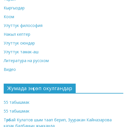
Кыргыздар
Коом
Улуттук философия
Накыл кептер
Улуттук оюндар
Улуттук тамак-аш
Литература на русском
Видео
Жумада эң көп окулгандар
55 табышмак
55 табышмак
Төрөбай Кулатов шым таап берип, Зууракан Кайназарова
казак балбанын жыкканда