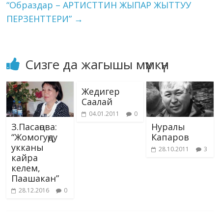
“Образдар – АРТИСТТИН ЖЫПАР ЖЫТТУУ
ПЕРЗЕНТТЕРИ”
→
Сизге да жагышы мүмкүн
Жедигер
Саалай
04.01.2011
0
З.Пасаңова:
Нуралы
“Жомогуңду
Капаров
укканы
28.10.2011
3
кайра
келем,
Паашакан”
28.12.2016
0