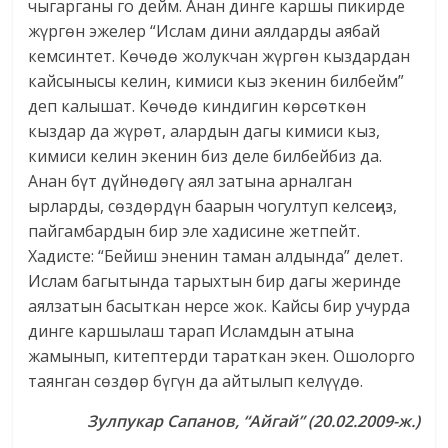
чыгарганы го дейм. Анан динге каршы пикирде
жүргөн эжелер “Ислам дини аялдарды аябай
кемсинтет. Көчөдө жолукчан жүргөн кыздардан
кайсынысы келин, кимиси кыз экенин билбейм”
деп калышат. Көчөдө киндигин көрсөткөн
кыздар да жүрөт, алардын дагы кимиси кыз,
кимиси келин экенин биз деле билбейбиз да.
Анан бүт дүйнөдөгү аял затына арналган
ырларды, сөздөрдүн баарын чогултуп келсеңиз,
пайгамбардын бир эле хадисине жетпейт.
Хадисте: “Бейиш эненин таман алдында” делет.
Ислам багытында тарыхтын бир дагы жеринде
аялзатын басыткан нерсе жок. Кайсы бир учурда
динге каршылаш тарап Исламдын атына
жамынып, китептерди тараткан экен. Ошолорго
таянган сөздөр бүгүн да айтылып келүүдө.
Зулпукар Сапанов,
“Айгай” (20.02.2009-ж.)