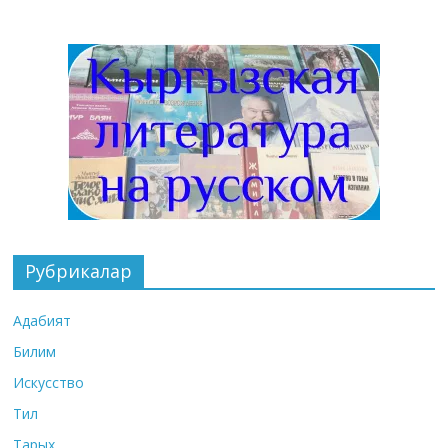
Рубрикалар
Адабият
Билим
Искусство
Тил
Тарых