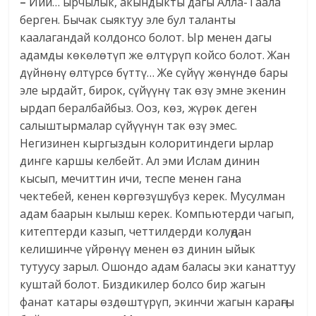
–
Ийи… ырчылык, акындыкты дагы Алла-Таала
берген. Бычак сыяктуу эле бул таланты
каалагандай колдонсо болот. Ыр менен дагы
адамды көкөлөтүп же өлтүрүп койсо болот. Жан
дүйнөнү өлтүрсө бүттү… Же сүйүү жөнүндө бары
эле ырдайт, бирок, сүйүүнү так өзү эмне экенин
ырдап бералбайбыз. Ооз, көз, жүрөк деген
салыштырмалар сүйүүнүн так өзү эмес.
Негизинен кыргыздын колоритиндеги ырлар
динге каршы келбейт. Ал эми Ислам динин
кысып, мечиттин ичи, теспе менен гана
чектебей, кенен көргөзүшүбүз керек. Мусулман
адам баарын кылыш керек. Компьютерди чагып,
китептерди казып, четтилдерди колуңдан
келишинче үйрөнүү менен өз динин ыйык
тутуусу зарыл. Ошондо адам баласы эки канаттуу
куштай болот. Биздикилер болсо бир жагын
фанат катары өздөштүрүп, экинчи жагын караңгы