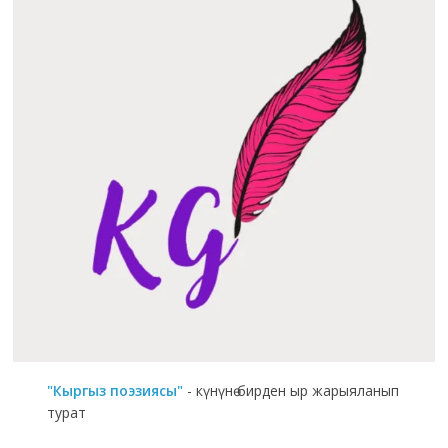
"Кыргыз поэзиясы"
- күнүнө бирден ыр жарыяланып
турат