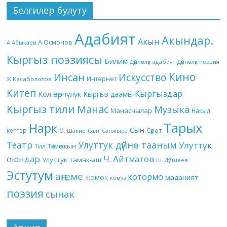
Белгилер булуту
Адабият
Акындар.
Акын
А.Осмонов
А.Абыкаев
Кыргыз поэзиясы
Билим
Дүйнөлүк адабият
Дүйнөлүк поэзия
Кино
Инсан
Искусство
Интернет
Ж.Касаболотов
Китеп
Кыргыздар
Кол өнөрчүлүк
Кыргыз даамы
Кыргыз тили
Манас
Музыка
Манасчылар
Накыл
Тарых
Нарк
Сын
кептер
Сүрөт
О. Шакир
Салт
Санжыра
Театр
Улуттук дүйнө тааным
Улуттук
Төкмө акын
Тил
оюндар
Ч. Айтматов
Улуттук тамак-аш
Ш. Дүйшеев
Эстутум
аңгеме
котормо
жомок
маданият
комуз
поэзия
сынак