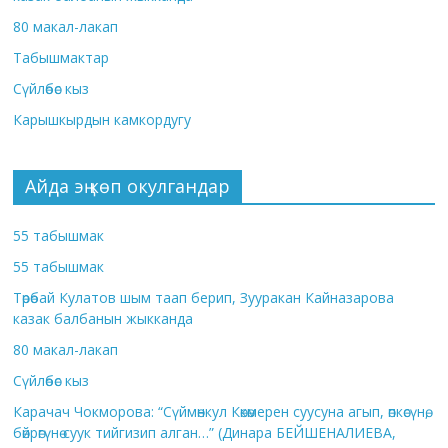
80 макал-лакап
Табышмактар
Сүйлөбөс кыз
Карышкырдын камкордугу
Айда эң көп окулгандар
55 табышмак
55 табышмак
Төрөбай Кулатов шым таап берип, Зууракан Кайназарова
казак балбанын жыкканда
80 макал-лакап
Сүйлөбөс кыз
Карачач Чокморова: “Сүймөнкул Көкөмерен суусуна агып, өпкөсүнө,
бөйрөгүнө суук тийгизип алган…” (Динара БЕЙШЕНАЛИЕВА,