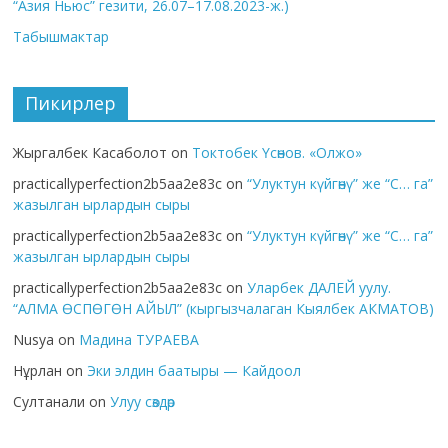
“Азия Ньюс” гезити, 26.07–17.08.2023-ж.)
Табышмактар
Пикирлер
Жыргалбек Касаболот
on
Токтобек Үсөнов. «Олжо»
practicallyperfection2b5aa2e83c
on
“Улуктун күйгөнү” же “С… га”
жазылган ырлардын сыры
practicallyperfection2b5aa2e83c
on
“Улуктун күйгөнү” же “С… га”
жазылган ырлардын сыры
practicallyperfection2b5aa2e83c
on
Уларбек ДАЛЕЙ уулу.
“АЛМА ӨСПӨГӨН АЙЫЛ” (кыргызчалаган Кыялбек АКМАТОВ)
Nusya
on
Мадина ТУРАЕВА
Нұрлан
on
Эки элдин баатыры — Кайдоол
Султанали
on
Улуу сөздөр