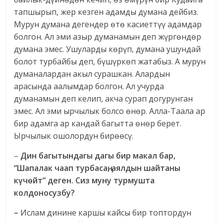
тапшырып, жер кезген адамды думана дейбиз.
Мурун думана дегендер өтө касиеттүү адамдар
болгон. Ал эми азыр думанамын деп жүргөндөр
думана эмес. Ушуларды көрүп, думана ушундай
болот турбайбы деп, бүшүркөп жатабыз. А мурун
думаналардан акыл сурашкан. Алардын
арасында аалымдар болгон. Ал учурда
думанамын деп келип, акча сурап догурунган
эмес. Ал эми ырчылык болсо өнөр. Алла-Таала ар
бир адамга ар кандай багытта өнөр берет.
Ырчылык ошолордун бирөөсү.
–
Дин багытындагы дагы бир макал бар,
“Шапалак чаап турбасаң, аялдын шайтаны
күчөйт” деген.
Сиз муну турмушта
колдоносузбу?
–
Ислам динине каршы кайсы бир топтордун