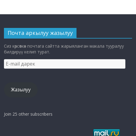
Почта аркылуу жазылуу
Сиз көрсөткөн почтага сайтта жарыяланган макала тууралуу
билдирүү келип турат.
E-
mail
дарек
Жазылуу
Join 25 other subscribers