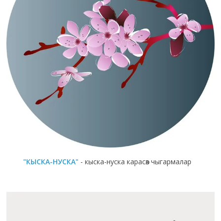
"КЫСКА-НУСКА"
- кыска-нуска карасөз чыгармалар