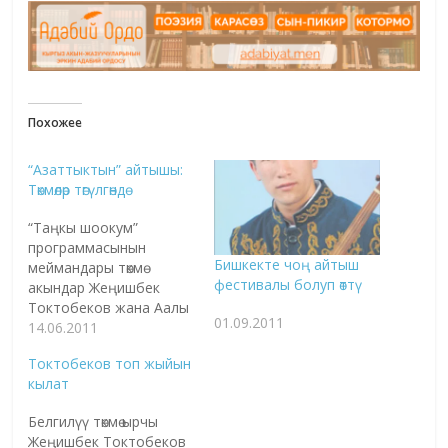
Похожее
“Азаттыктын” айтышы:
Төкмөлөр төгүлгөндө
“Таңкы шоокум”
программасынын
Бишкекте чоң айтыш
меймандары төкмө
фестивалы болуп өттү
акындар Жеңишбек
Токтобеков жана Аалы
01.09.2011
Туткучев болду.
14.06.2011
«Азаттык»
Токтобеков топ жыйын
:- Саламатсыздарбы,
кылат
төкмөлөр «Таңкы шоокум»
программасына куш
Белгилүү төкмө ырчы
келипсиздер.
Жеңишбек Токтобеков
Жеңишбек: - Ушул