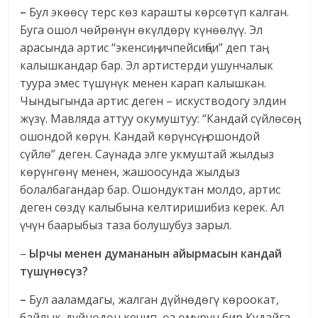
–
Бул экөөсү терс көз карашты көрсөтүп калган.
Буга ошол чөйрөнүн өкүлдөрү күнөөлүү. Эл
арасында артис “экенсиң, ичпейсиңби” деп таң
калышкандар бар. Эл артистерди ушунчалык
туура эмес түшүнүк менен карап калышкан.
Чындыгында артис деген – искустводогу элдин
жүзү. Мавляда аттуу окумуштуу: “Кандай сүйлөсөң,
ошондой көрүн. Кандай көрүнсүң, ошондой
сүйлө” деген. Саүнада элге укмуштай жылдыз
көрүнгөнү менен, жашоосунда жылдыз
болалбагандар бар. Ошондуктан молдо, артис
деген сөздү калыбына келтиришибиз керек. Ал
үчүн баарыбыз таза болушубуз зарыл.
–
Ырчы менен думананын айырмасын кандай
түшүнөсүз?
–
Бул ааламдагы, жалган дүйнөдөгү көроокат,
байлык-дүйнөдөн кечип, өз өмүрүн бир Кудайга