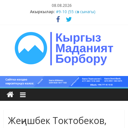
Skip
08.08.2026
to
Акыркылар:
#9-10 (55 сөз сынагы)
content
#5-8 (55 сөз сынагы)
#1-4 (55 сөз сынагы)
#13-14 (55 сөз сынагы)
#11-12 (55 сөз сынагы)
Кыргыз
маданият
борбору
Жеңишбек Токтобеков,
Кыргыз
маданияты