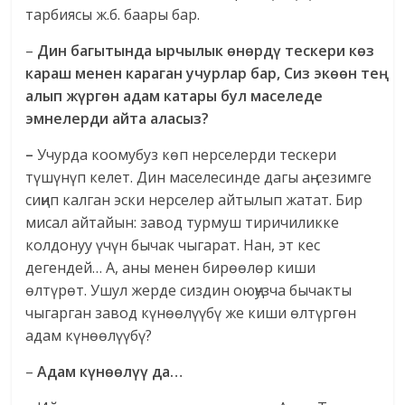
тарбиясы ж.б. баары бар.
–
Дин багытында ырчылык өнөрдү тескери көз
караш менен караган учурлар бар, Сиз экөөн тең
алып жүргөн адам катары бул маселеде
эмнелерди айта аласыз?
–
Учурда коомубуз көп нерселерди тескери
түшүнүп келет. Дин маселесинде дагы аң-сезимге
сиңип калган эски нерселер айтылып жатат. Бир
мисал айтайын: завод турмуш тиричиликке
колдонуу үчүн бычак чыгарат. Нан, эт кес
дегендей… А, аны менен бирөөлөр киши
өлтүрөт. Ушул жерде сиздин оюңузча бычакты
чыгарган завод күнөөлүүбү же киши өлтүргөн
адам күнөөлүүбү?
–
Адам күнөөлүү да…