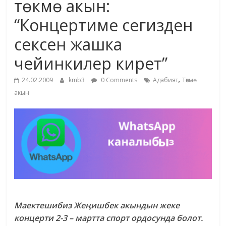
төкмө акын:
жана
“Концертиме сегизден
адабияты
сексен жашка
чейинкилер кирет”
,
24.02.2009
kmb3
0 Comments
Адабият
Төкмө
акын
Маектешибиз Жеңишбек акындын жеке
концерти 2-3 – мартта спорт ордосунда болот.