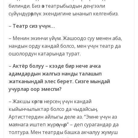
билинди. Биз өз театрыбыздын деңгээли
сүйүндүрөөрлүк экендигине ынанып келгенбиз.
–
Театр сиз үчүн…
– Менин экинчи үйүм. Жашоодо суу менен аба,
нандын орду кандай болсо, мен үчүн театр да
ошолордун катарында турат.
–
Актёр болуу – кээде бир нече ачка
адамдардын жалгыз нанды талашып
жатканындай элес берет.
Сизге мындай
учурлар оор эмеспи?
– Жакшы көргөн нерсең үчүн кандай
кыйынчылыктар болсо да чыдайсың.
Артисттердин айлыгы деле аз. “Эмне үчүн аз
маянага иштеп жүрөсүңөр” – деп сурагандар да
толтура. Мен театрды башка акчалуу жумуш