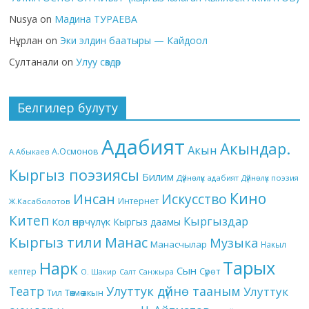
Nusya
on
Мадина ТУРАЕВА
Нұрлан
on
Эки элдин баатыры — Кайдоол
Султанали
on
Улуу сөздөр
Белгилер булуту
Адабият
Акындар.
Акын
А.Осмонов
А.Абыкаев
Кыргыз поэзиясы
Билим
Дүйнөлүк адабият
Дүйнөлүк поэзия
Кино
Инсан
Искусство
Интернет
Ж.Касаболотов
Китеп
Кыргыздар
Кол өнөрчүлүк
Кыргыз даамы
Кыргыз тили
Манас
Музыка
Манасчылар
Накыл
Тарых
Нарк
Сын
кептер
Сүрөт
О. Шакир
Салт
Санжыра
Театр
Улуттук дүйнө тааным
Улуттук
Төкмө акын
Тил