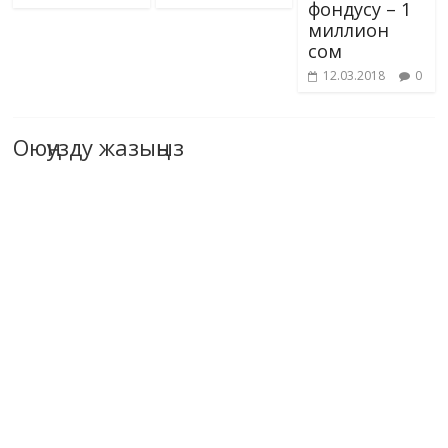
фондусу – 1
миллион
сом
12.03.2018
0
Оюңузду жазыңыз