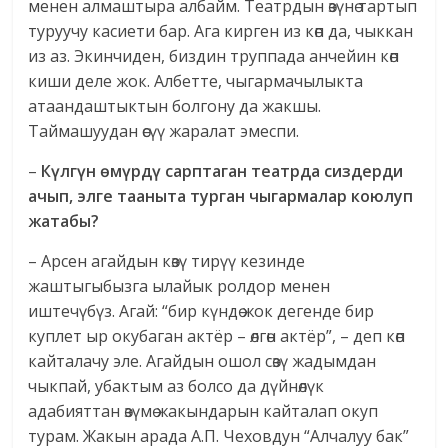
менен алмаштыра албайм. Театрдын өзүнө тартып
туруучу касиети бар. Ага кирген из көп да, чыккан
из аз. Экинчиден, биздин труппада анчейин көп
киши деле жок. Албетте, чыгармачылыкта
атаандаштыктын болгону да жакшы.
Таймашуудан өсүү жаралат эмеспи.
–
Күлгүн өмүрдү сарптаган театрда сиздерди
ачып, элге тааныта турган чыгармалар коюлуп
жатабы?
– Арсен агайдын көзү тирүү кезинде
жаштыгыбызга ылайык ролдор менен
иштечүбүз. Агай: “бир күндө жок дегенде бир
куплет ыр окубаган актёр – өлгөн актёр”, – деп көп
кайталачу эле. Агайдын ошол сөзү жадымдан
чыкпай, убактым аз болсо да дүйнөлүк
адабияттан өзүмө жакындарын кайталап окуп
турам. Жакын арада А.П. Чеховдун “Алчалуу бак”