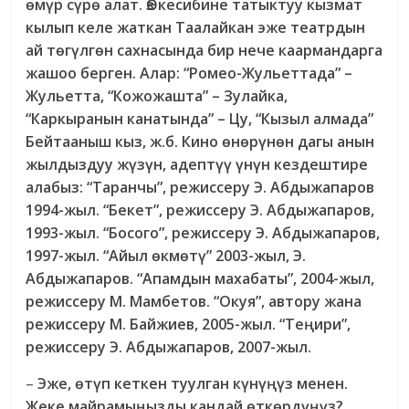
өмүр сүрө алат. Өз кесибине татыктуу кызмат
кылып келе жаткан Таалайкан эже театрдын
ай төгүлгөн сахнасында бир нече каармандарга
жашоо берген. Алар: “Ромео-Жульеттада” –
Жульетта, “Кожожашта” – Зулайка,
“Каркыранын канатында” – Цу, “Кызыл алмада”
Бейтааныш кыз, ж.б. Кино өнөрүнөн дагы анын
жылдыздуу жүзүн, адептүү үнүн кездештире
алабыз: “Таранчы”, режиссеру Э. Абдыжапаров
1994-жыл. “Бекет”, режиссеру Э. Абдыжапаров,
1993-жыл. “Босого”, режиссеру Э. Абдыжапаров,
1997-жыл. “Айыл өкмөтү” 2003-жыл, Э.
Абдыжапаров. “Апамдын махабаты”, 2004-жыл,
режиссеру М. Мамбетов. “Окуя”, автору жана
режиссеру М. Байжиев, 2005-жыл. “Теңири”,
режиссеру Э. Абдыжапаров, 2007-жыл.
–
Эже, өтүп кеткен туулган күнүңүз менен.
Жеке майрамыңызды кандай өткөрдүңүз?