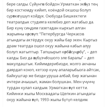
бере салды. Сүйүнгөн бойдон Урматкан экөөбүз тең
бир костюмду кийип, коёндой окшош болуп
сүрөткө түшүп койдук. Оюбузда Бишкектеги
театралдык студияга келебиз деп жатабыз да.
Бир күнү сиңдим газетадан кыркып алган
жарыяны көрсөтүп: “Петербургда Черкасов
атындагы актёрдук окуу жайы бар экен. Кыргыз
драм театрда ошол окуу жайына кабыл алуу
болуп жатыптыр. Тапшырып көрбөйсүңөрбү”, – деп
калды. Биз да өзүбүзчө “ошого эле баралы” – деп
макулдаштык. Кийимдерибизди, жолго акчаны
даярдап коюп, кетээр күнү апаларыбызга айтсак,
байкуштар же бизди уруша албай, бир жагынан
ичтери ачышып, жаман болушкан.. Мен үчүнчү
турдан кулап калдым. Урматкан өтүп кетти.
Кийинки жылы Москвадагы Щепкин атындагы
окуу жайына өтүп, 1993-жылы бүтүп келдим.