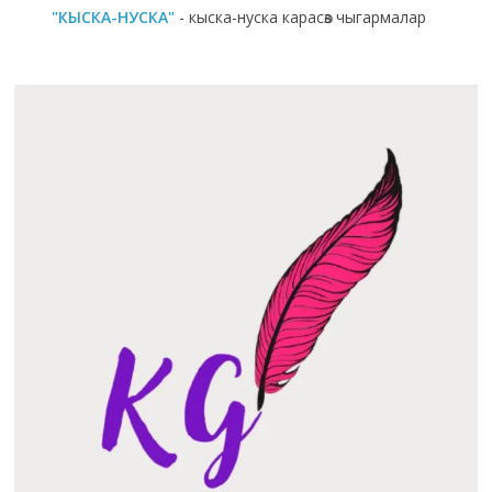
"КЫСКА-НУСКА"
- кыска-нуска карасөз чыгармалар