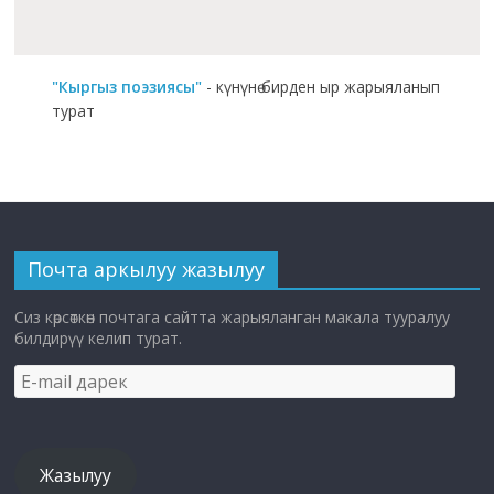
"Кыргыз поэзиясы"
- күнүнө бирден ыр жарыяланып
турат
Почта аркылуу жазылуу
Сиз көрсөткөн почтага сайтта жарыяланган макала тууралуу
билдирүү келип турат.
E-
mail
дарек
Жазылуу