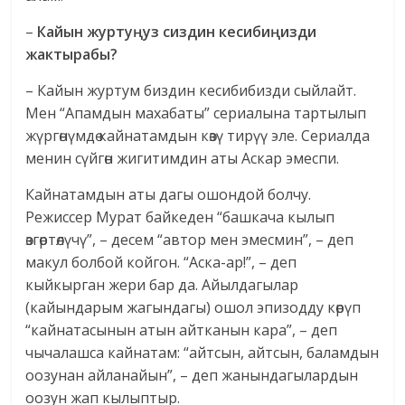
–
Кайын журтуңуз сиздин кесибиңизди
жактырабы?
– Кайын журтум биздин кесибибизди сыйлайт.
Мен “Апамдын махабаты” сериалына тартылып
жүргөнүмдө кайнатамдын көзү тирүү эле. Сериалда
менин сүйгөн жигитимдин аты Аскар эмеспи.
Кайнатамдын аты дагы ошондой болчу.
Режиссер Мурат байкеден “башкача кылып
өзгөртөлүчү”, – десем “автор мен эмесмин”, – деп
макул болбой койгон. “Аска-ар!”, – деп
кыйкырган жери бар да. Айылдагылар
(кайындарым жагындагы) ошол эпизодду көрүп
“кайнатасынын атын айтканын кара”, – деп
чычалашса кайнатам: “айтсын, айтсын, баламдын
оозунан айланайын”, – деп жанындагылардын
оозун жап кылыптыр.