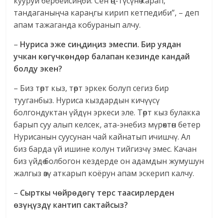
кууруй бербейсиңби. Сен өң-түсүнө карап,
тандаганыңча караңгы кирип кетпедиби”, – деп
апам тажаганда кобуранып алчу.
–
Нуриса эже сиңдиңиз эмеспи. Бир уядан
учкан көгүчкөндөр балапан кезинде кандай
болду экен?
– Биз төрт кыз, төрт эркек болуп сегиз бир
тууганбыз. Нуриса кыздардын кичүүсү
болгондуктан үйдүн эркеси эле. Төрт кыз булакка
барып суу алып келсек, ата-энебиз мүрөктөн бетер
Нурисанын суусунан чай кайнатып ичишчү. Ал
биз барда үй ишине колун тийгизчү эмес. Качан
биз үйдө болбогон кездерде он адамдын жумушун
жалгыз өзү аткарып коёрун апам эскерип калчу.
–
Сырткы чөйрөдөгү терс таасирлерден
өзүңүздү кантип сактайсыз?