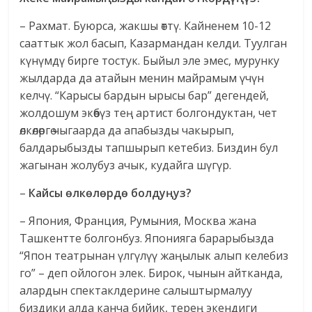
– Рахмат. Буюрса, жакшы өттү. Кайненем 10-12
сааттык жол басып, Казармандан келди. Туулган
күнүмдү бирге тостук. Быйыл эле эмес, мурунку
жылдарда да атайын менин майрамым үчүн
келчү. “Карысы бардын ырысы бар” дегендей,
жолдошум экөөбүз тең артист болгондуктан, чет
өлкөлөргө чыгаарда да апабызды чакырып,
балдарыбызды тапшырып кетебиз. Биздин бул
жагынан жолубуз ачык, кудайга шүгүр.
–
Кайсы өлкөлөрдө болдуңуз?
– Япония, Франция, Румыния, Москва жана
Ташкентте болгонбуз. Японияга барарыбызда
“Япон театрынан үлгүлүү жаңылык алып келебиз
го” – деп ойлогон элек. Бирок, чынын айтканда,
алардын спектаклдерине салыштырмалуу
биздики алда канча бийик, терең экендиги