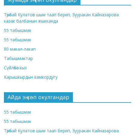
Төрөбай Кулатов шым таап берип, Зууракан Кайназарова
казак балбанын жыкканда
55 табышмак
55 табышмак
80 макал-лакап
Табышмактар
Сүйлөбөс кыз
Карышкырдын камкордугу
Айда эң көп окулгандар
55 табышмак
55 табышмак
Төрөбай Кулатов шым таап берип, Зууракан Кайназарова