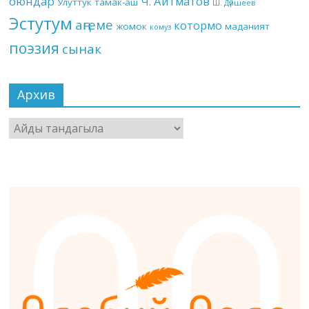
оюндар
Ч. Айтматов
Улуттук тамак-аш
Ш. Дүйшеев
Эстутум
аңгеме
котормо
жомок
маданият
комуз
поэзия
сынак
Архив
Архив