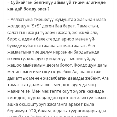
–
Суйкайган белгилүү айым үй тиричилигинде
кандай болду экен?
– Аялзатына тиешелүү жумуштар жагынан мага
жолдошум “5+5” деген баа берет. Тамактын,
салаттын жаңы түрлөрүн жасап, же жөнөкөй эле,
бирок, адеми белектерди арноо менен үй-
бүлөмдү кубантып жашаган мага жагат. Аял
жамаатына тиешелүү нерсенин бардыгында
өзгөчөлүктү, кооздукту изденүү – менин үйдөгү
жашоо мыйзамым десем болот. Жолдошум дагы
менин эмгегиме сөзсүз көңүл бөлөт. Ал, шашып же
дыкаттык менен жасалбаган даамды жебейт. Ага
тамактын даамы эле эмес, кооздугу да чоң
мааниге ээ. Мен мектепте окуп жүргөн кезимде
кинодон, журналдардан көргөн жегиликтүү тамак-
ашка окшоштуруп жасаганга аракет кыла
берчүмүн. “Ой, балам, алдагы туурагандарыңды