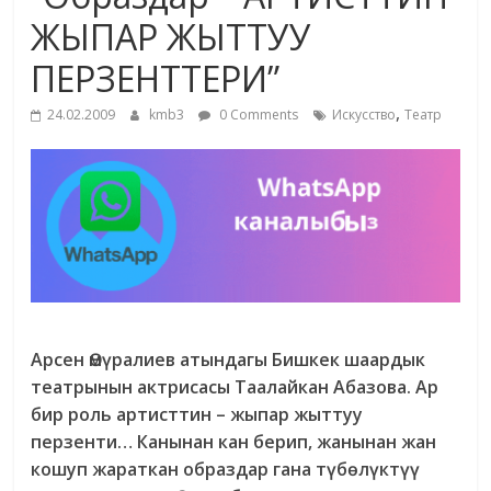
маданияты
ЖЫПАР ЖЫТТУУ
жана
ПЕРЗЕНТТЕРИ”
адабияты
,
24.02.2009
kmb3
0 Comments
Искусство
Театр
Арсен Өмүралиев атындагы Бишкек шаардык
театрынын актрисасы Таалайкан Абазова.
Ар
бир роль артисттин – жыпар жыттуу
перзенти… Канынан кан берип, жанынан жан
кошуп жараткан образдар гана түбөлүктүү