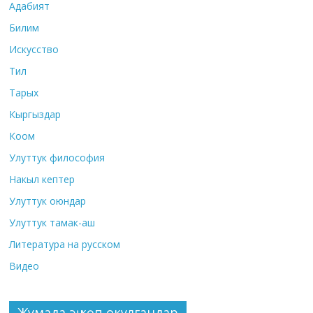
Адабият
Билим
Искусство
Тил
Тарых
Кыргыздар
Коом
Улуттук философия
Накыл кептер
Улуттук оюндар
Улуттук тамак-аш
Литература на русском
Видео
Жумада эң көп окулгандар