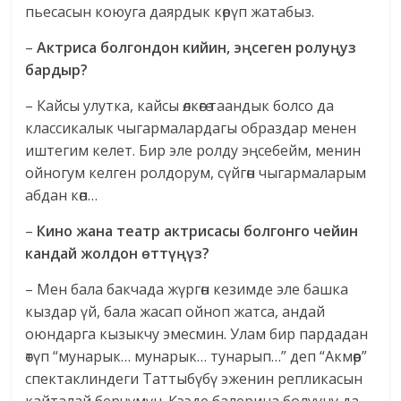
пьесасын коюуга даярдык көрүп жатабыз.
–
Актриса болгондон кийин, эңсеген ролуңуз
бардыр?
– Кайсы улутка, кайсы өлкөгө таандык болсо да
классикалык чыгармалардагы образдар менен
иштегим келет. Бир эле ролду эңсебейм, менин
ойногум келген ролдорум, сүйгөн чыгармаларым
абдан көп…
–
Кино жана театр актрисасы болгонго чейин
кандай жолдон өттүңүз?
– Мен бала бакчада жүргөн кезимде эле башка
кыздар үй, бала жасап ойноп жатса, андай
оюндарга кызыкчу эмесмин. Улам бир пардадан
өтүп “мунарык… мунарык… тунарып…” деп “Акмөөр”
спектаклиндеги Таттыбүбү эженин репликасын