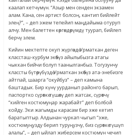
кайталай берчүмүн. Кээде балерина болууну да
каалап кетчүмүн. “Азыр мен сенден экзамен
алам. Кана, сен артист болсоң, кантип бийлейт
элең?”, – деп эжем тепейип маңдайыма отуруп
алчу. Мен балеттен көргөндөрүмдү туурап, бийлеп
берчү элем.
Кийин мектепте окуп жүргөндө Урматкан деген
классташ-курбум экөөбүз айылыбызга атагы
чыккан бийчи болуп таанылганбыз. Тогузунчу
классты бүтөөрүбүздө Урматкан экөөбүз ата-энебизге
айтпай, шаарга “окуйбуз” – деп камына
баштадык. Бир күнү уурданып районго барып,
паспортко сүрөткө түшөлү деп жатсак, сүрөтчү
“кийген костюмуңар жарабайт” деп болбой
койду. Эки жагымды карасам бир эже кетип
баратыптыр. Алдынан чуркап чыгып “эже,
костюмуңузду берип туруңузчу, биз сүрөткө түшүп
алалы”, – деп ыйлап жиберсем костюмун чечип