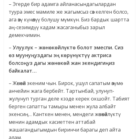
– Эгерде бир адамга айланасындагылардан
туура эмес мамиле же жагымсыз сөз келген болсо,
ага өзү күнөөлүү болушу мүмкүн. Биз бардык шартта
аң-сезимдүү кадам жасаганыбыз зарыл
демекчимин.
–
Улуулук – жөнөкөйлүктө болот эмеспи. Сиз
өз муунуңуздагы эң көрүнүктүү актриса
болсоңуз дагы жөнөкөй жан экендигиңиз
байкалат…
– Жөнөкөй экеним чын. Бирок, ушул сапатым өзүмө
анчейин жага бербейт. Тартынбай, улунуп-
жулунуп турган деле кээде керек окшойт. Табият
берген сапатты тамыры менен жула албайт
экенсиң… Канткен менен, мендеги жөнөкөйлүктү
менин адамдык касиеттен аттабай
жашагандыгымдын биринчи барагы деп айта
алам.