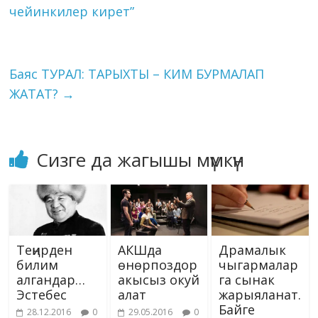
k
p
er
s
n
чейинкилер кирет”
фильмди койгон
ni
k
режиссер Актан Арым
Кубат өзү ойногон.
ki
Ошондой эле
Таалайкан Абазова,
Баяс ТУРАЛ: ТАРЫХТЫ – КИМ БУРМАЛАП
Асхат Сулайманов,
ЖАТАТ?
→
Асан…
Сизге да жагышы мүмкүн
Теңирден
АКШда
Драмалык
билим
өнөрпоздор
чыгармалар
алгандар…
акысыз окуй
га сынак
Эстебес
алат
жарыяланат.
Байге
28.12.2016
0
29.05.2016
0