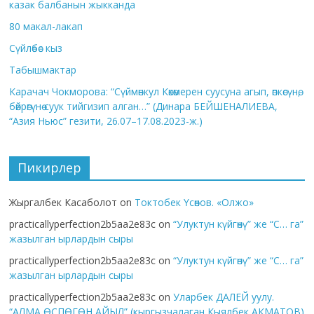
казак балбанын жыкканда
80 макал-лакап
Сүйлөбөс кыз
Табышмактар
Карачач Чокморова: “Сүймөнкул Көкөмерен суусуна агып, өпкөсүнө,
бөйрөгүнө суук тийгизип алган…” (Динара БЕЙШЕНАЛИЕВА,
“Азия Ньюс” гезити, 26.07–17.08.2023-ж.)
Пикирлер
Жыргалбек Касаболот
on
Токтобек Үсөнов. «Олжо»
practicallyperfection2b5aa2e83c
on
“Улуктун күйгөнү” же “С… га”
жазылган ырлардын сыры
practicallyperfection2b5aa2e83c
on
“Улуктун күйгөнү” же “С… га”
жазылган ырлардын сыры
practicallyperfection2b5aa2e83c
on
Уларбек ДАЛЕЙ уулу.
“АЛМА ӨСПӨГӨН АЙЫЛ” (кыргызчалаган Кыялбек АКМАТОВ)