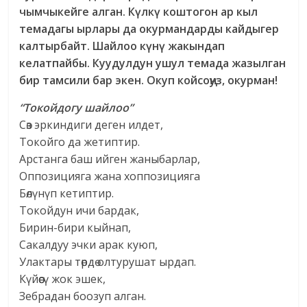
чымчыкейге алган. Күлкү коштогон ар кыл
темадагы ырлары да окурмандарды кайдыгер
калтырбайт. Шайлоо күнү жакындап
келатпайбы. Куудулдун ушул темада жазылган
бир тамсили бар экен. Окуп койсоңуз, окурман!
“Токойдогу шайлоо”
Сөз эркиндиги деген илдет,
Токойго да жетиптир.
Арстанга баш ийген жаныбарлар,
Оппозицияга жана хоппозицияга
Бөлүнүп кетиптир.
Токойдун ичи бардак,
Бирин-бири кыйнап,
Сакалдуу эчки арак куюп,
Улактары төрдө олтурушат ырдап.
Күйөөсү жок эшек,
Зебрадан боозуп алган.