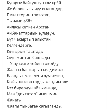
Күндүзү байкуштун көзү көрбөйт.
Же берки ызы-чуу кылгандар,
Пикеттерин токтотуп,
Тынчып өлбөйт.
Айласы кеткен Арстан
Айбанаттардын өкүлдөрүн,
Бүт чакыртып алыстан.
Келгендерге,
Көз кырын таштады,
Сөзүн минтип баштады:
– Ушу кезге чейин токойду,
Жалгыз башкарып келдим эле.
Баардык маселени өзүм чечип,
Кыйынчылыктарды жеңдим эле.
Кээ бирөөлөрдүн айтымында,
Мен “диктатор” имишмин.
Жанагы,
Жаагы тынбаган сагызганды,