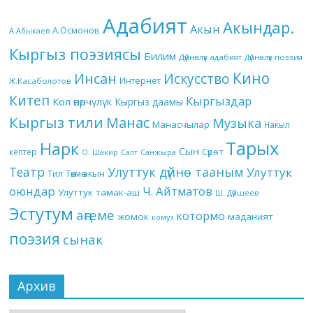
Адабият
Акындар.
Акын
А.Осмонов
А.Абыкаев
Кыргыз поэзиясы
Билим
Дүйнөлүк адабият
Дүйнөлүк поэзия
Кино
Инсан
Искусство
Интернет
Ж.Касаболотов
Китеп
Кыргыздар
Кол өнөрчүлүк
Кыргыз даамы
Кыргыз тили
Манас
Музыка
Манасчылар
Накыл
Тарых
Нарк
Сын
кептер
Сүрөт
О. Шакир
Салт
Санжыра
Театр
Улуттук дүйнө тааным
Улуттук
Төкмө акын
Тил
оюндар
Ч. Айтматов
Улуттук тамак-аш
Ш. Дүйшеев
Эстутум
аңгеме
котормо
жомок
маданият
комуз
поэзия
сынак
Архив