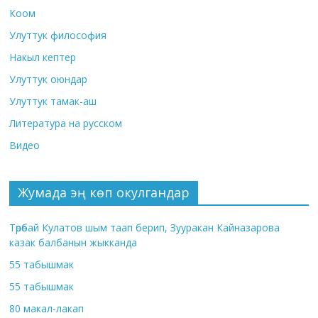
Коом
Улуттук философия
Накыл кептер
Улуттук оюндар
Улуттук тамак-аш
Литература на русском
Видео
Жумада эң көп окулгандар
Төрөбай Кулатов шым таап берип, Зууракан Кайназарова
казак балбанын жыкканда
55 табышмак
55 табышмак
80 макал-лакап