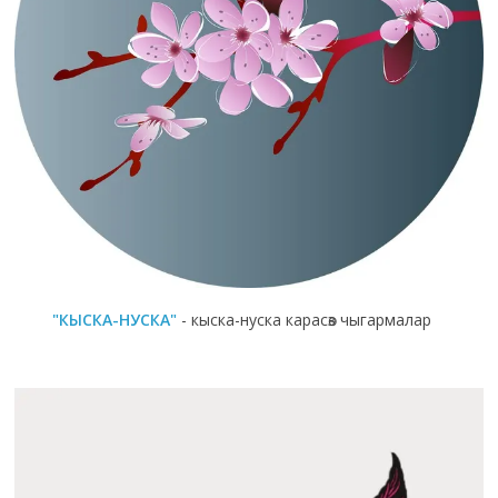
"КЫСКА-НУСКА"
- кыска-нуска карасөз чыгармалар