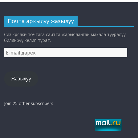
Почта аркылуу жазылуу
Сиз көрсөткөн почтага сайтта жарыяланган макала тууралуу
билдирүү келип турат.
E-
mail
дарек
Жазылуу
Join 25 other subscribers