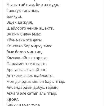
Чынын айтсам, бир аз жүдөп,
Галстук тагынып,
Байкуш,
Эшек да жүрөт.
Шайлоого чейин эшекти,
Эч ким билчү эмес.
Үйүнө чакырса дагы,
Конокко бирөө кирчү эмес.
Эми болсо минтип,
Көзүнө көз-айнек тартып.
Парламентте отурат,
Арстанга акыл айтып.
Анткени эшек шайлоого,
Чоң даярдык менен барыптыр.
Айбандардын добуштарын,
Акчага эле сатып алыптыр.
Көрсө ал,
Байкуш эмес тура.