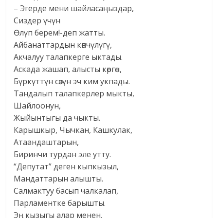
– Эгерде мени шайласаңыздар,
Сиздер үчүн
Өлүп берем!-деп жатты.
Айбанаттардын көпчүлүгү,
Акчалуу талапкерге ыктады.
Аскада жашап, алысты көргөн,
Бүркүттүн сөзүн эч ким укпады.
Тандалып талапкерлер мыкты,
Шайлоонун,
Жыйынтыгы да чыкты.
Карышкыр, Чычкан, Кашкулак,
Атаандаштарын,
Биринчи турдан эле утту.
“Депутат” деген кыпкызыл,
Мандаттарын алышты.
Салмактуу басып чалкалап,
Парламентке барышты.
Эң кызыгы алар менен,