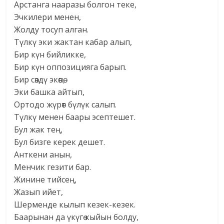
Арстанга нааразы болгон теке,
Эчкилери менен,
Жолду тосуп алган.
Түлкү эки жактан кабар алып,
Бир күн бийликке,
Бир күн оппозицияга барып.
Бир сөздү экөөнө,
Эки башка айтып,
Ортодо жүрөт бүлүк салып.
Түлкү менен баары эсептешет.
Бул жак тең,
Бул бизге керек дешет.
Анткени анын,
Менчик гезити бар.
Жинине тийсең,
Жазып ийет,
Шерменде кылып кезек-кезек.
Баарынан да үкүгө кыйын болду,