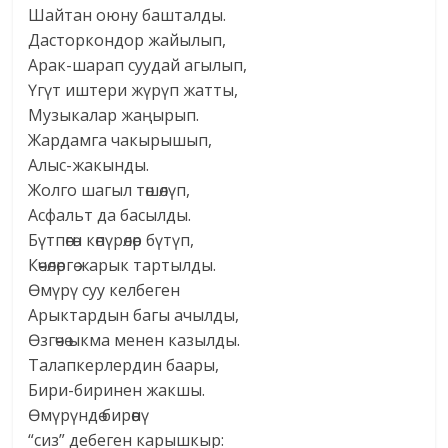
Шайтан оюну башталды.
Дасторкондор жайылып,
Арак-шарап суудай агылып,
Үгүт иштери жүрүп жатты,
Музыкалар жаңырып.
Жардамга чакырышып,
Алыс-жакынды.
Жолго шагыл төшөлүп,
Асфальт да басылды.
Бүтпөгөн көпүрөлөр бүтүп,
Көчөлөргө жарык тартылды.
Өмүрү суу келбеген
Арыктардын багы ачылды,
Өзгөчө ыкма менен казылды.
Талапкерлердин баары,
Бири-биринен жакшы.
Өмүрүндө бирөөнү
“сиз” дебеген карышкыр: