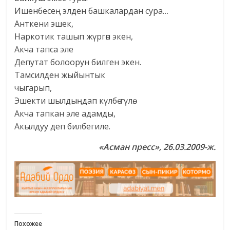
Ишенбесең элден башкалардан сура…
Анткени эшек,
Наркотик ташып жүргөн экен,
Акча тапса эле
Депутат болоорун билген экен.
Тамсилден жыйынтык
чыгарып,
Эшекти шылдыңдап күлбө-гүлө.
Акча тапкан эле адамды,
Акылдуу деп билбегиле.
«Асман пресс», 26.03.2009-ж.
Похожее