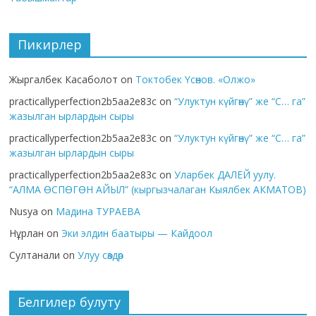
Пикирлер
Жыргалбек Касаболот
on
Токтобек Үсөнов. «Олжо»
practicallyperfection2b5aa2e83c
on
“Улуктун күйгөнү” же “С… га”
жазылган ырлардын сыры
practicallyperfection2b5aa2e83c
on
“Улуктун күйгөнү” же “С… га”
жазылган ырлардын сыры
practicallyperfection2b5aa2e83c
on
Уларбек ДАЛЕЙ уулу.
“АЛМА ӨСПӨГӨН АЙЫЛ” (кыргызчалаган Кыялбек АКМАТОВ)
Nusya
on
Мадина ТУРАЕВА
Нұрлан
on
Эки элдин баатыры — Кайдоол
Султанали
on
Улуу сөздөр
Белгилер булуту