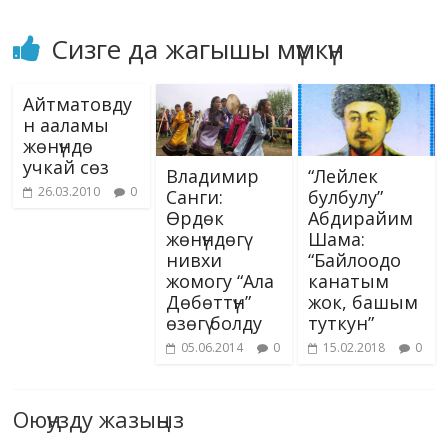
Сизге да жагышы мүмкүн
Айтматовду
н ааламы
жөнүндө
учкай сөз
Владимир
“Лейлек
26.03.2010
0
Санги:
булбулу”
Өрдөк
Абдирайим
жөнүндөгү
Шама:
нивхи
“Байлоодо
жомогу “Ала
канатым
Дөбөттүн”
жок, башым
өзөгү болду
туткун”
05.06.2014
0
15.02.2018
0
Оюңузду жазыңыз