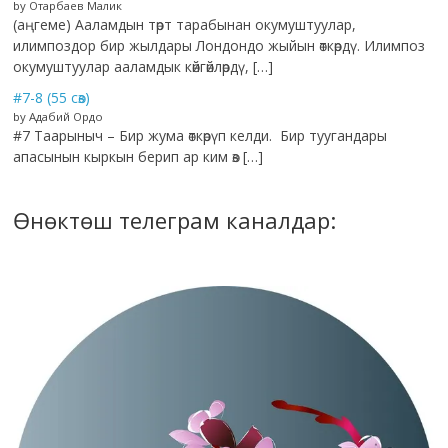
by Отарбаев Малик
(аңгеме) Ааламдын төрт тарабынан окумуштуулар,
илимпоздор бир жылдары Лондондо жыйын өткөрдү. Илимпоз
окумуштуулар ааламдык көйгөйлөрдү, […]
#7-8 (55 сөз)
by Адабий Ордо
#7 Таарыныч – Бир жума өткөрүп келди. Бир туугандары
апасынын кыркын берип ар ким өз […]
Өнөктөш телеграм каналдар: