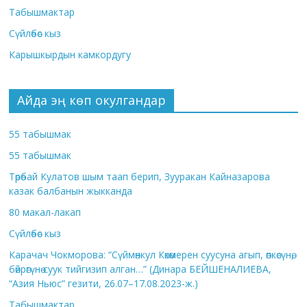
Табышмактар
Сүйлөбөс кыз
Карышкырдын камкордугу
Айда эң көп окулгандар
55 табышмак
55 табышмак
Төрөбай Кулатов шым таап берип, Зууракан Кайназарова
казак балбанын жыкканда
80 макал-лакап
Сүйлөбөс кыз
Карачач Чокморова: “Сүймөнкул Көкөмерен суусуна агып, өпкөсүнө,
бөйрөгүнө суук тийгизип алган…” (Динара БЕЙШЕНАЛИЕВА,
“Азия Ньюс” гезити, 26.07–17.08.2023-ж.)
Табышмактар