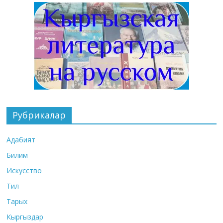
Рубрикалар
Адабият
Билим
Искусство
Тил
Тарых
Кыргыздар