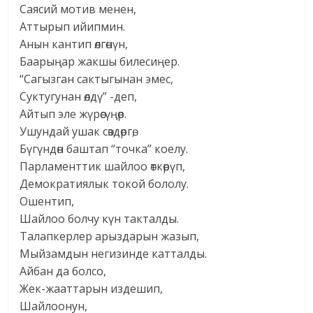
Саясий мотив менен,
Аттырып ийипмин.
Анын кантип өлгөнүн,
Баарыңар жакшы билесиңер.
“Сагызган сактыгынан эмес,
Суктугунан өлдү” -деп,
Айтып эле жүрөсүңөр.
Ушундай ушак сөздөргө,
Бүгүндөн баштап “точка” коелу.
Парламенттик шайлоо өткөрүп,
Демократиялык токой бололу.
Ошентип,
Шайлоо болчу күн такталды.
Талапкерлер арыздарын жазып,
Мыйзамдын негизинде катталды.
Айбан да болсо,
Жек-жааттарын издешип,
Шайлоонун,