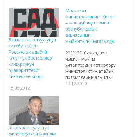
Маданият
министрлигинин “Китеп
– жан дүйнөнүн азыгы”
республикалык
акциясынын
Бишкектик жазуучунун
жыйынтыгы чыгарылды
китеби жалпы
Россиялык адабий
2009-2010-жылдары
“Улуттук бестселлер”
чыккан мыкты
конкурсунун
китептердин авторлору
“фавориттери”
министрликтин атайын
тизмесине кирди
премияларын алышты.
“Кыргызстандын жаңы
13.12.2010
15.06.2012
адабияты” сайты
маалымдагандай,
сынакка жалпы
жонунан 200дон ашык
авторлор катышып,
алардын 127сине 250
миң сом өлчөмүндөгү
Кыргыздын улуттук
колдоо көрсөтүлгөн. Атайы
философиясы жөнүндөгү