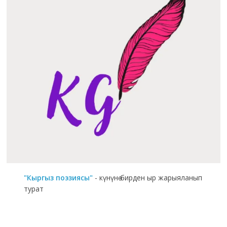
"Кыргыз поэзиясы"
- күнүнө бирден ыр жарыяланып
турат