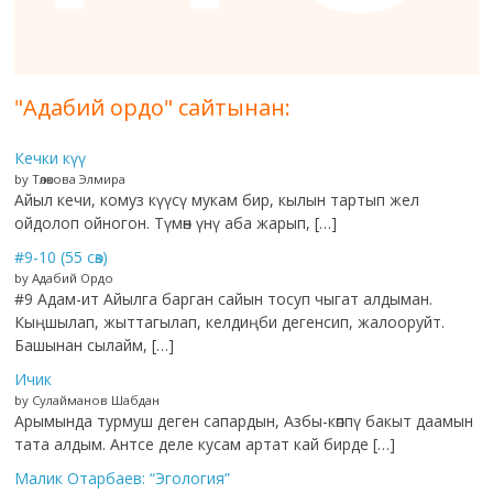
"Адабий ордо" сайтынан:
Кечки күү
by Төлөкова Элмира
Айыл кечи, комуз күүсү мукам бир, кылын тартып жел
ойдолоп ойногон. Түмөн үнү аба жарып, […]
#9-10 (55 сөз)
by Адабий Ордо
#9 Адам-ит Айылга барган сайын тосуп чыгат алдыман.
Кыңшылап, жыттагылап, келдиңби дегенсип, жалооруйт.
Башынан сылайм, […]
Ичик
by Сулайманов Шабдан
Арымында турмуш деген сапардын, Азбы-көппү бакыт даамын
тата алдым. Антсе деле кусам артат кай бирде […]
Малик Отарбаев: “Эгология”