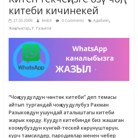
маданияты
китеби кичинекей
жана
,
адабияты
27.03.2009
kmb3
0 Comments
Адабият
,
Жаңылыктар
Р. Разыков
“Чоң куудулдун чөнтөк китеби” деп темасы
айтып тургандай чоң куудулубуз Рахман
Разыковдун ушундай аталыштагы китеби
жарык көрдү. Куудул китебинде биз жашаган
коомубуздун күнгөй-тескей көрүнүштөрүн,
курч тамсилдер, пародиялар менен чебер