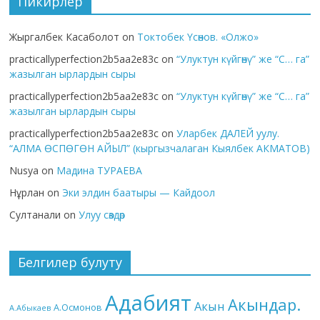
Пикирлер
Жыргалбек Касаболот
on
Токтобек Үсөнов. «Олжо»
practicallyperfection2b5aa2e83c
on
“Улуктун күйгөнү” же “С… га”
жазылган ырлардын сыры
practicallyperfection2b5aa2e83c
on
“Улуктун күйгөнү” же “С… га”
жазылган ырлардын сыры
practicallyperfection2b5aa2e83c
on
Уларбек ДАЛЕЙ уулу.
“АЛМА ӨСПӨГӨН АЙЫЛ” (кыргызчалаган Кыялбек АКМАТОВ)
Nusya
on
Мадина ТУРАЕВА
Нұрлан
on
Эки элдин баатыры — Кайдоол
Султанали
on
Улуу сөздөр
Белгилер булуту
Адабият
Акындар.
Акын
А.Осмонов
А.Абыкаев