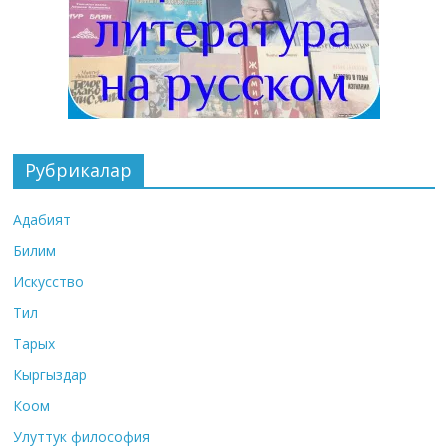
Рубрикалар
Адабият
Билим
Искусство
Тил
Тарых
Кыргыздар
Коом
Улуттук философия