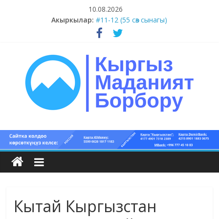
Skip
10.08.2026
to
Акыркылар:
#11-12 (55 сөз сынагы)
content
#9-10 (55 сөз сынагы)
#5-8 (55 сөз сынагы)
#15-18 (55 сөз сынагы)
#13-14 (55 сөз сынагы)
Кыргыз
маданият
борбору
Кытай Кыргызстан
Кыргыз
маданияты