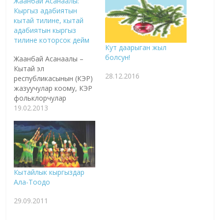
Жаанбай Асанаалы:
Кыргыз адабиятын
кытай тилине, кытай
адабиятын кыргыз
тилине которсок дейм
Кут даарыган жыл
болсун!
Жаанбай Асанаалы –
Кытай эл
28.12.2016
республикасынын (КЭР)
жазуучулар коому, КЭР
фольклорчулар
коомунун жана КЭР
19.02.2013
«Манас» эпосун изилдөө
коому, о.э., ШУАР
(жазуучулар коому,
фольклорчулар коому,
котормо кызматчылар
коому) мүчөсү. ШУАР эл
Кытайлык кыргыздар
өкмөтү тарых маданият
Ала-Тоодо
изилдөө ордунун атайын
сунуш этилген
29.09.2011
изилдөөчүсү, «Шинжан
Кыргыз адабияты»