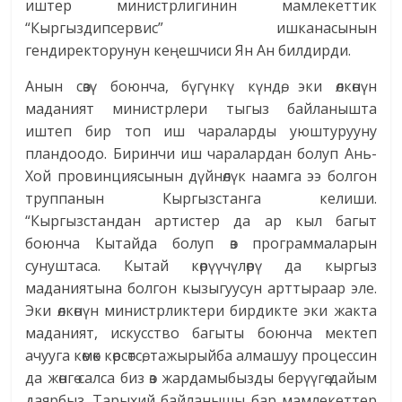
иштер министрлигинин мамлекеттик
“Кыргыздипсервис” ишканасынын
гендиректорунун кеңешчиси Ян Ан билдирди.
Анын сөзү боюнча, бүгүнкү күндө, эки өлкөнүн
маданият министрлери тыгыз байланышта
иштеп бир топ иш чараларды уюштурууну
пландоодо. Биринчи иш чаралардан болуп Ань-
Хой провинциясынын дүйнөлүк наамга ээ болгон
труппанын Кыргызстанга келиши.
“Кыргызстандан артистер да ар кыл багыт
боюнча Кытайда болуп өз программаларын
сунуштаса. Кытай көрүүчүлөрү да кыргыз
маданиятына болгон кызыгуусун арттыраар эле.
Эки өлкөнүн министрликтери бирдикте эки жакта
маданият, искусство багыты боюнча мектеп
ачууга көмөк көрсөтсө, тажырыйба алмашуу процессин
да жөнгө салса биз өз жардамыбызды берүүгө дайым
даярбыз. Тарыхий байланышы бар мамлекеттер