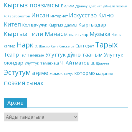
Кыргыз поэзиясы
Билим
Дүйнөлүк адабият
Дүйнөлүк поэзия
Кино
Инсан
Искусство
Интернет
Ж.Касаболотов
Китеп
Кыргыздар
Кол өнөрчүлүк
Кыргыз даамы
Кыргыз тили
Манас
Музыка
Манасчылар
Накыл
Тарых
Нарк
Сын
кептер
Сүрөт
О. Шакир
Салт
Санжыра
Театр
Улуттук дүйнө тааным
Улуттук
Төкмө акын
Тил
оюндар
Ч. Айтматов
Улуттук тамак-аш
Ш. Дүйшеев
Эстутум
аңгеме
котормо
жомок
маданият
комуз
поэзия
сынак
Архив
Архив