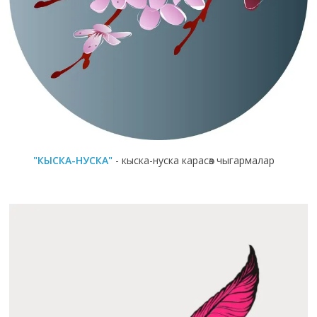
"КЫСКА-НУСКА"
- кыска-нуска карасөз чыгармалар