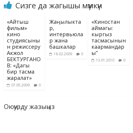
Сизге да жагышы мүмкүн
«Айтыш
Жаңылыкта
«Киностан
фильм»
р,
аймагы:
кино
интервьюла
кыргыз
студиясыны
р жана
тасмасынын
н режиссеру
башкалар
каармандар
Акжол
ы”
18.02.2009
0
БЕКТУРГАНО
13.01.2010
0
В: «Дагы
бир тасма
жаралат»
07.05.2009
0
Оюңузду жазыңыз