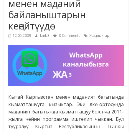
менен маданий
жана
байланыштарын
адабияты
кеңейтүүдө
12.05.2009
kmb3
0 Comments
Жаңылыктар
Кытай Кыргызстан менен маданият багытында
кызматташууга кызыктар. Эки өлкө ортосунда
маданият багытында кызматташуу боюнча 2011-
жылга чейин программа иштелип чыккан. Бул
тууралуу Кыргыз Республикасынын Тышкы