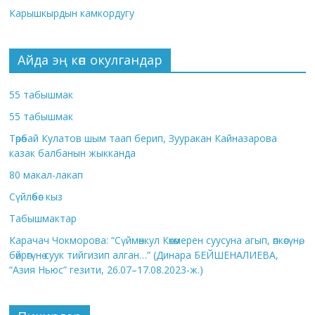
Карышкырдын камкордугу
Айда эң көп окулгандар
55 табышмак
55 табышмак
Төрөбай Кулатов шым таап берип, Зууракан Кайназарова
казак балбанын жыкканда
80 макал-лакап
Сүйлөбөс кыз
Табышмактар
Карачач Чокморова: “Сүймөнкул Көкөмерен суусуна агып, өпкөсүнө,
бөйрөгүнө суук тийгизип алган…” (Динара БЕЙШЕНАЛИЕВА,
“Азия Ньюс” гезити, 26.07–17.08.2023-ж.)