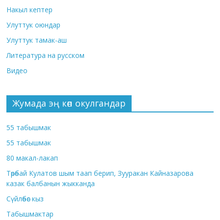
Накыл кептер
Улуттук оюндар
Улуттук тамак-аш
Литература на русском
Видео
Жумада эң көп окулгандар
55 табышмак
55 табышмак
80 макал-лакап
Төрөбай Кулатов шым таап берип, Зууракан Кайназарова
казак балбанын жыкканда
Сүйлөбөс кыз
Табышмактар