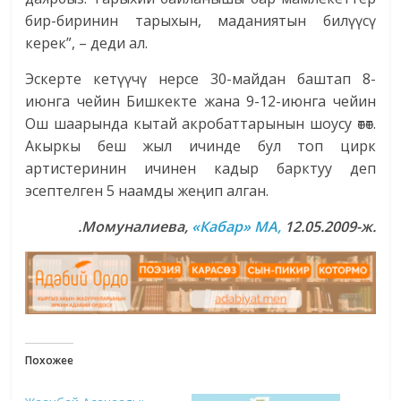
бир-биринин тарыхын, маданиятын билүүсү
керек”, – деди ал.
Эскерте кетүүчү нерсе 30-майдан баштап 8-
июнга чейин Бишкекте жана 9-12-июнга чейин
Ош шаарында кытай акробаттарынын шоусу өтөт.
Акыркы беш жыл ичинде бул топ цирк
артистеринин ичинен кадыр барктуу деп
эсептелген 5 наамды жеңип алган.
.Момуналиева,
«Кабар» МА,
12.05.2009-ж.
Похожее