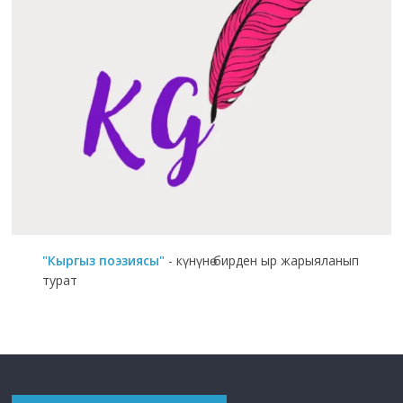
"Кыргыз поэзиясы"
- күнүнө бирден ыр жарыяланып
турат