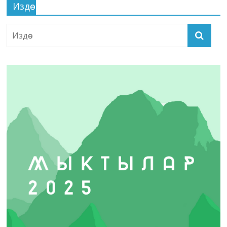
Издөө