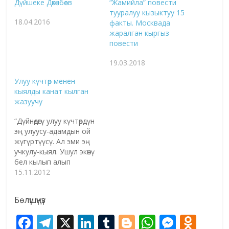
Дүйшеке Дөкөнбөев
“Жамийла” повести
тууралуу кызыктуу 15
18.04.2016
факты. Москвада
жаралган кыргыз
повести
19.03.2018
Улуу күчтөр менен
кыялды канат кылган
жазуучу
“Дүйнөдөгү улуу күчтөрдүн
эң улуусу-адамдын ой
жүгүртүүсү. Ал эми эң
учкулу-кыял. Ушул экөөнү
бел кылып алып
чыгармамды жаздым”, –
15.11.2012
дейт эл жазуучусу
Казат Акматов. –
Бөлүшүңүз
Акыркы жылдарда
кыргыз адабиятына
F
T
X
Li
T
Bl
W
M
O
“Архат” романы