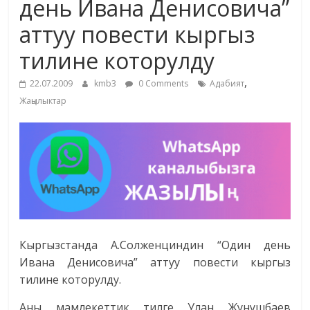
день Ивана Денисовича”
жана
аттуу повести кыргыз
адабияты
тилине которулду
,
22.07.2009
kmb3
0 Comments
Адабият
Жаңылыктар
Кыргызстанда А.Солженциндин “Один день
Ивана Денисовича” аттуу повести кыргыз
тилине которулду.
Аны мамлекеттик тилге Улан Жунушбаев