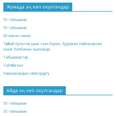
Жумада эң көп окулгандар
55 табышмак
55 табышмак
80 макал-лакап
Төрөбай Кулатов шым таап берип, Зууракан Кайназарова
казак балбанын жыкканда
Табышмактар
Сүйлөбөс кыз
Карышкырдын камкордугу
Айда эң көп окулгандар
55 табышмак
55 табышмак