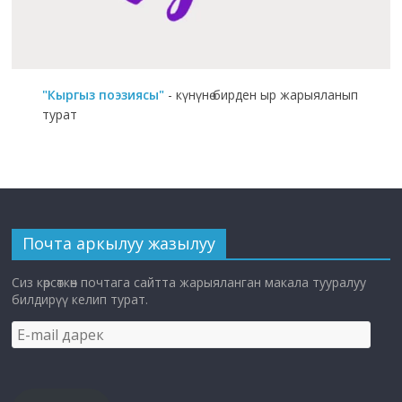
"Кыргыз поэзиясы"
- күнүнө бирден ыр жарыяланып
турат
Почта аркылуу жазылуу
Сиз көрсөткөн почтага сайтта жарыяланган макала тууралуу
билдирүү келип турат.
E-
mail
дарек