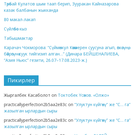
Төрөбай Кулатов шым таап берип, Зууракан Кайназарова
казак балбанын жыкканда
80 макал-лакап
Сүйлөбөс кыз
Табышмактар
Карачач Чокморова: “Сүймөнкул Көкөмерен суусуна агып, өпкөсүнө,
бөйрөгүнө суук тийгизип алган…” (Динара БЕЙШЕНАЛИЕВА,
“Азия Ньюс” гезити, 26.07–17.08.2023-ж.)
Пикирлер
Жыргалбек Касаболот
on
Токтобек Үсөнов. «Олжо»
practicallyperfection2b5aa2e83c
on
“Улуктун күйгөнү” же “С… га”
жазылган ырлардын сыры
practicallyperfection2b5aa2e83c
on
“Улуктун күйгөнү” же “С… га”
жазылган ырлардын сыры