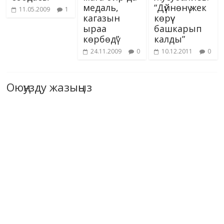
медаль,
“Дүйнөнү жек
11.05.2009
1
кагазын
көрүү
ыраа
башкарып
көрбөдү”
калды”
24.11.2009
0
10.12.2011
0
Оюңузду жазыңыз