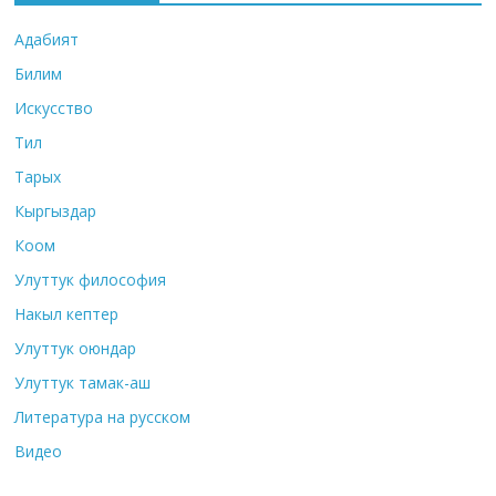
Адабият
Билим
Искусство
Тил
Тарых
Кыргыздар
Коом
Улуттук философия
Накыл кептер
Улуттук оюндар
Улуттук тамак-аш
Литература на русском
Видео