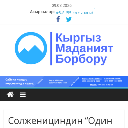
Skip
09.08.2026
to
#9-10 (55 сөз сынагы)
Акыркылар:
content
#5-8 (55 сөз сынагы)
#1-4 (55 сөз сынагы)
#13-14 (55 сөз сынагы)
#11-12 (55 сөз сынагы)
Кыргыз
маданият
борбору
Солженициндин “Один
Кыргыз
маданияты