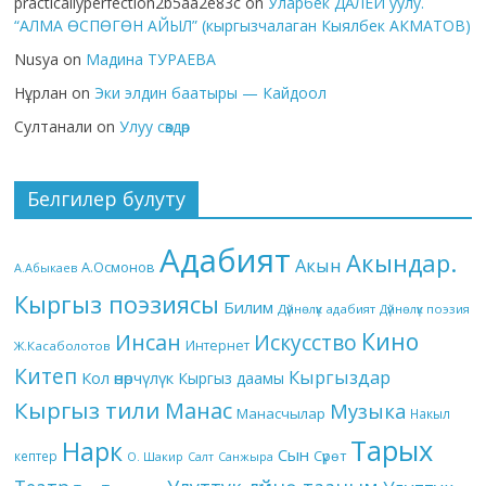
practicallyperfection2b5aa2e83c
on
Уларбек ДАЛЕЙ уулу.
“АЛМА ӨСПӨГӨН АЙЫЛ” (кыргызчалаган Кыялбек АКМАТОВ)
Nusya
on
Мадина ТУРАЕВА
Нұрлан
on
Эки элдин баатыры — Кайдоол
Султанали
on
Улуу сөздөр
Белгилер булуту
Адабият
Акындар.
Акын
А.Осмонов
А.Абыкаев
Кыргыз поэзиясы
Билим
Дүйнөлүк адабият
Дүйнөлүк поэзия
Кино
Инсан
Искусство
Интернет
Ж.Касаболотов
Китеп
Кыргыздар
Кол өнөрчүлүк
Кыргыз даамы
Кыргыз тили
Манас
Музыка
Манасчылар
Накыл
Тарых
Нарк
Сын
кептер
Сүрөт
О. Шакир
Салт
Санжыра