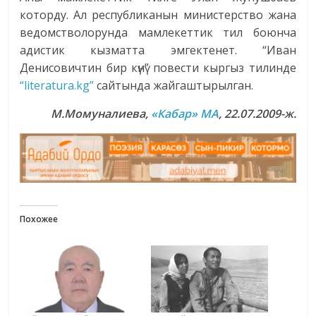
которду. Ал республиканын министерство жана
ведомстволорунда мамлекеттик тил боюнча
адистик кызматта эмгектенет. “Иван
Денисовичтин бир күнү” повести кыргыз тилинде
“literatura.kg”
сайтында жайгаштырылган.
М.Момуналиева,
«Кабар» МА
, 22.07.2009-ж.
Похожее