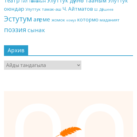
Театр
Улуттук дүйнө тааным
Улуттук
Төкмө акын
Тил
оюндар
Ч. Айтматов
Улуттук тамак-аш
Ш. Дүйшеев
Эстутум
аңгеме
котормо
жомок
маданият
комуз
поэзия
сынак
Архив
Архив