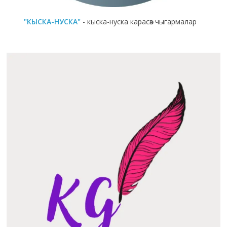
"КЫСКА-НУСКА"
- кыска-нуска карасөз чыгармалар