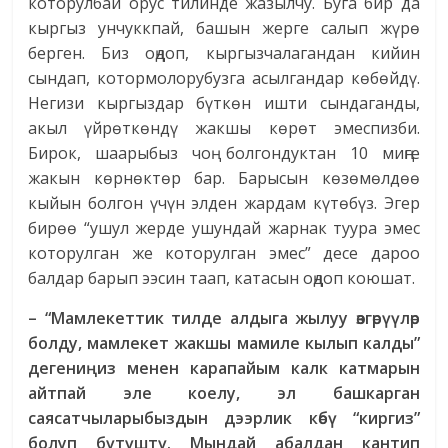
которулбай орус тилинде жазылчу. Буга бир да
кыргыз унчуккпай, башын жерге салып жүрө
берген. Биз оңдоп, кыргызчалагандан кийин
сындап, котормолорубузга асылгандар көбөйдү.
Негизи кыргыздар бүткөн ишти сындаганды,
акыл үйрөткөндү жакшы көрөт эмеспизби.
Бирок, шаарыбыз чоң болгондуктан 10 миңге
жакын көрнөктөр бар. Барысын көзөмөлдөө
кыйын болгон үчүн элден жардам күтөбүз. Эгер
бирөө “ушул жерде ушундай жарнак туура эмес
которулган же которулган эмес” десе дароо
балдар барып ээсин таап, катасын оңдоп коюшат.
– “Мамлекеттик тилде алдыга жылуу өзгөрүүлөр
болду, мамлекет жакшы мамиле кылып калды”
дегениңиз менен карапайым калк катмарын
айтпай эле коелу, эл башкарган
саясатчыларыбыздын дээрлик көбү “киргиз”
болуп бүтүштү. Мындай абалдан кантип