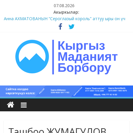
Skip
07.08.2026
to
Акыркылар:
content
#1-4 (55 сөз сынагы)
Анна АХМАТОВАНЫН “Сероглазый король” аттуу ыры он үч
акындын котормосунда
#11-12 (55 сөз сынагы)
#9-10 (55 сөз сынагы)
#5-8 (55 сөз сынагы)
Кыргыз
маданият
борбору
Ташбоо ЖУМАГУЛОВ,
Кыргыз