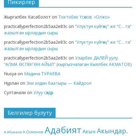
Пикирлер
Жыргалбек Касаболот
on
Токтобек Үсөнов. «Олжо»
practicallyperfection2b5aa2e83c
on
“Улуктун күйгөнү” же “С… га”
жазылган ырлардын сыры
practicallyperfection2b5aa2e83c
on
“Улуктун күйгөнү” же “С… га”
жазылган ырлардын сыры
practicallyperfection2b5aa2e83c
on
Уларбек ДАЛЕЙ уулу.
“АЛМА ӨСПӨГӨН АЙЫЛ” (кыргызчалаган Кыялбек АКМАТОВ)
Nusya
on
Мадина ТУРАЕВА
Нұрлан
on
Эки элдин баатыры — Кайдоол
Султанали
on
Улуу сөздөр
Белгилер булуту
Адабият
Акындар.
Акын
А.Осмонов
А.Абыкаев