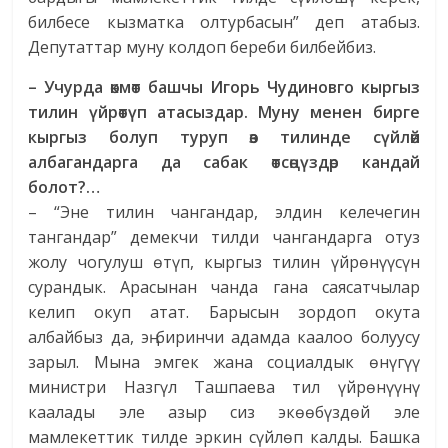
билбесе кызматка олтурбасын” деп атабыз.
Депутаттар муну колдоп береби билбейбиз.
– Учурда өкмөт башчы Игорь Чудиновго кыргыз
тилин үйрөтүп атасыздар. Муну менен бирге
кыргыз болуп туруп өз тилинде сүйлөй
албагандарга да сабак өтсөңүздөр кандай
болот?…
– “Эне тилин чангандар, элдин келечегин
тангандар” демекчи тилди чангандарга отуз
жолу чогулуш өтүп, кыргыз тилин үйрөнүүсүн
сурандык. Арасынан чанда гана саясатчылар
келип окуп атат. Барысын зордоп окута
албайбыз да, эң биринчи адамда каалоо болуусу
зарыл. Мына эмгек жана социалдык өнүгүү
министри Назгүл Ташпаева тил үйрөнүүнү
каалады эле азыр сиз экөөбүздөй эле
мамлекеттик тилде эркин сүйлөп калды. Башка