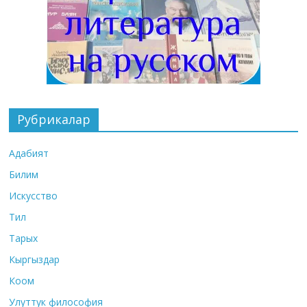
Рубрикалар
Адабият
Билим
Искусство
Тил
Тарых
Кыргыздар
Коом
Улуттук философия