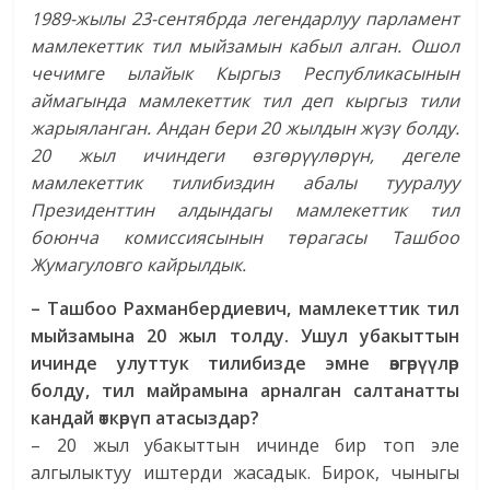
1989-жылы 23-сентябрда легендарлуу парламент
мамлекеттик тил мыйзамын кабыл алган. Ошол
чечимге ылайык Кыргыз Республикасынын
аймагында мамлекеттик тил деп кыргыз тили
жарыяланган. Андан бери 20 жылдын жүзү болду.
20 жыл ичиндеги өзгөрүүлөрүн, дегеле
мамлекеттик тилибиздин абалы тууралуу
Президенттин алдындагы мамлекеттик тил
боюнча комиссиясынын төрагасы Ташбоо
Жумагуловго кайрылдык.
– Ташбоо Рахманбердиевич, мамлекеттик тил
мыйзамына 20 жыл толду. Ушул убакыттын
ичинде улуттук тилибизде эмне өзгөрүүлөр
болду, тил майрамына арналган салтанатты
кандай өткөрүп атасыздар?
– 20 жыл убакыттын ичинде бир топ эле
алгылыктуу иштерди жасадык. Бирок, чыныгы