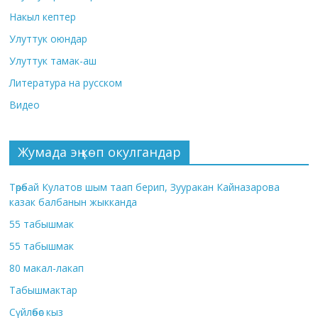
Накыл кептер
Улуттук оюндар
Улуттук тамак-аш
Литература на русском
Видео
Жумада эң көп окулгандар
Төрөбай Кулатов шым таап берип, Зууракан Кайназарова
казак балбанын жыкканда
55 табышмак
55 табышмак
80 макал-лакап
Табышмактар
Сүйлөбөс кыз