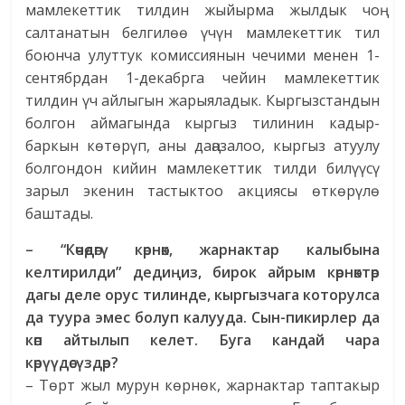
мамлекеттик тилдин жыйырма жылдык чоң
салтанатын белгилөө үчүн мамлекеттик тил
боюнча улуттук комиссиянын чечими менен 1-
сентябрдан 1-декабрга чейин мамлекеттик
тилдин үч айлыгын жарыяладык. Кыргызстандын
болгон аймагында кыргыз тилинин кадыр-
баркын көтөрүп, аны даңазалоо, кыргыз атуулу
болгондон кийин мамлекеттик тилди билүүсү
зарыл экенин тастыктоо акциясы өткөрүлө
баштады.
– “Көчөдөгү көрнөк, жарнактар калыбына
келтирилди” дедиңиз, бирок айрым көрнөктөр
дагы деле орус тилинде, кыргызчага которулса
да туура эмес болуп калууда. Сын-пикирлер да
көп айтылып келет. Буга кандай чара
көрүүдөсүздөр?
– Төрт жыл мурун көрнөк, жарнактар таптакыр