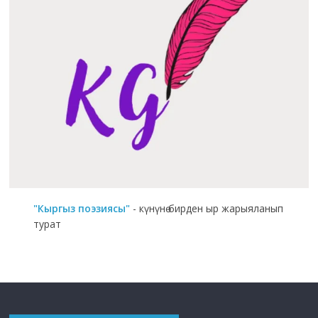
"Кыргыз поэзиясы"
- күнүнө бирден ыр жарыяланып
турат