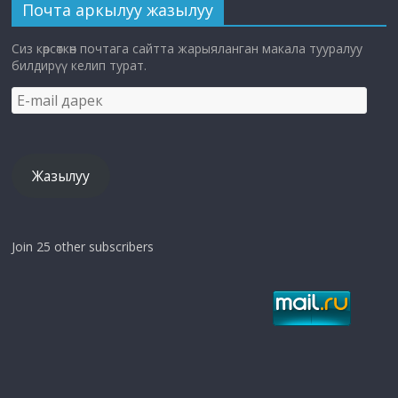
Почта аркылуу жазылуу
Сиз көрсөткөн почтага сайтта жарыяланган макала тууралуу
билдирүү келип турат.
E-
mail
дарек
Жазылуу
Join 25 other subscribers