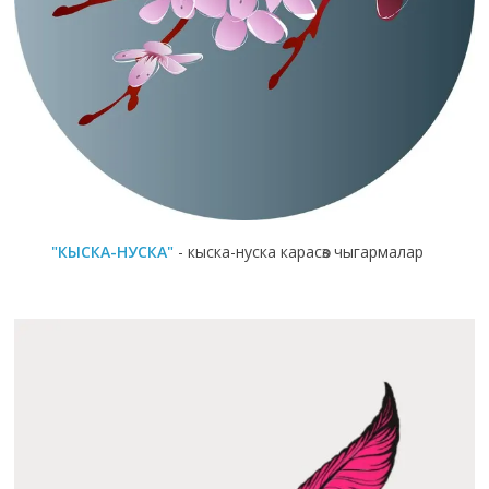
"КЫСКА-НУСКА"
- кыска-нуска карасөз чыгармалар