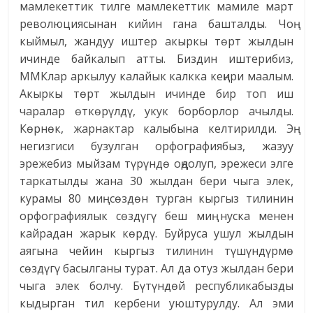
мамлекеттик тилге мамлекеттик мамиле март
революциясынан кийин гана башталды. Чоң
кыймыл, жандуу иштер акыркы төрт жылдын
ичинде байкалып атты. Биздин иштерибиз,
ММКлар аркылуу калайык калкка кеңири маалым.
Акыркы төрт жылдын ичинде бир топ иш
чаралар өткөрүлдү, укук борборлор ачылды.
Көрнөк, жарнактар калыбына келтирилди. Эң
негизгиси бузулган орфографиябыз, жазуу
эрежебиз мыйзам түрүндө оңдолуп, эрежеси элге
таркатылды жана 30 жылдан бери чыга элек,
курамы 80 миң сөздөн турган кыргыз тилинин
орфографиялык сөздүгү беш миң нуска менен
кайрадан жарык көрдү. Буйруса ушул жылдын
аягына чейин кыргыз тилинин түшүндүрмө
сөздүгү басылганы турат. Ал да отуз жылдан бери
чыга элек болчу. Бүтүндөй республикабызды
кыдырган тил кербени уюштурулду. Ал эми