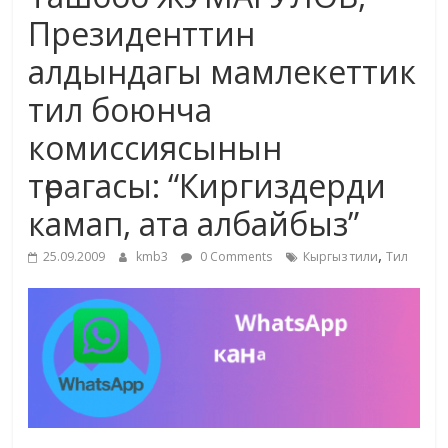
маданияты
Президенттин
жана
алдындагы мамлекеттик
адабияты
тил боюнча
комиссиясынын
төрагасы: “Киргиздерди
камап, ата албайбыз”
,
25.09.2009
kmb3
0 Comments
Кыргыз тили
Тил