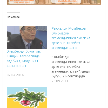
Похожее
Рыскелди Момбеков:
Элибиздин
эгемендигинен эки жыл
эрте эне тилибиз
эгемендик алган
Эгемберди Эрматов:
Тилдин тегерегинде
“Элибиздин
адабият, маданият
эгемендигинен эки жыл
калыптанат
эрте эне тилибиз
эгемендик алган”,-деди
02.04.2014
бүгүн, 23-сентябрда
Мамлекеттик тил күнүнө
23.09.2011
арналган салтанаттуу
жыйында Президентке
караштуу Мамлекеттик
тил боюнча улуттук
комиссиянын төрагасы