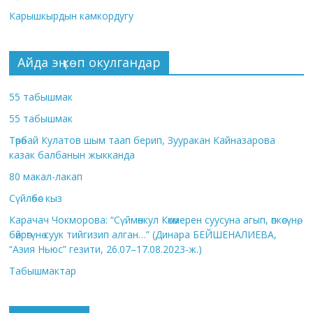
Карышкырдын камкордугу
Айда эң көп окулгандар
55 табышмак
55 табышмак
Төрөбай Кулатов шым таап берип, Зууракан Кайназарова
казак балбанын жыкканда
80 макал-лакап
Сүйлөбөс кыз
Карачач Чокморова: “Сүймөнкул Көкөмерен суусуна агып, өпкөсүнө,
бөйрөгүнө суук тийгизип алган…” (Динара БЕЙШЕНАЛИЕВА,
“Азия Ньюс” гезити, 26.07–17.08.2023-ж.)
Табышмактар