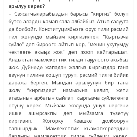
арылуу керек?
– Саясатчыларыбыздын барысы “киргиз” болуп
бүтсө аларды камап сала албайбыз. Атып салууга
да болбойт. Конституциябызга орус тили расмий
тил жөнүндө мыйзам киргизилген. “Кыргызча
сүйлө” деп бирөөгө айтып көр, “менин укугумду
чектөөгө акыңыз жок” деп жооп кайтарышат.
Андыктан мамлекеттик тилди таңуулоого акыбыз
жок. Дүйнөдө жападан жалгыз кыргыздар гана
өзүнүн тилине кошуп туруп, расмий тилге бийик
даража берген. Мындан арылуунун бир гана
жолу “киргиздер” намысына келип, жети
атасынын арбагын сыйлап, кыргызча сүйлөгөнгө
өтүшү керек. Мыйзам жолунда ушул нерсени
ишке ашырсакпы деп мыйзамга түзөтүү
киргизип, Жогорку Кеңешке долбоорун
тапшырдык. “Мамлекеттик кызматкерлердин
бардыгы мамлекеттик тилде сүйлөшү керек,