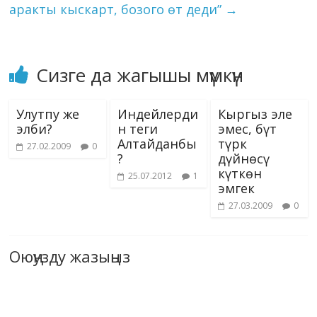
аракты кыскарт, бозого өт деди”
→
Сизге да жагышы мүмкүн
Улутпу же
Индейлерди
Кыргыз эле
элби?
н теги
эмес, бүт
Алтайданбы
түрк
27.02.2009
0
?
дүйнөсү
күткөн
25.07.2012
1
эмгек
27.03.2009
0
Оюңузду жазыңыз