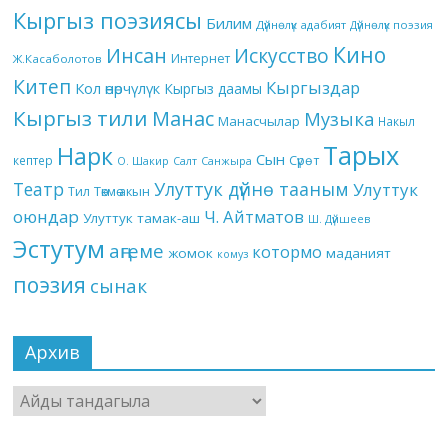
Кыргыз поэзиясы
Билим
Дүйнөлүк адабият
Дүйнөлүк поэзия
Кино
Инсан
Искусство
Интернет
Ж.Касаболотов
Китеп
Кыргыздар
Кол өнөрчүлүк
Кыргыз даамы
Кыргыз тили
Манас
Музыка
Манасчылар
Накыл
Тарых
Нарк
Сын
кептер
Сүрөт
О. Шакир
Салт
Санжыра
Театр
Улуттук дүйнө тааным
Улуттук
Төкмө акын
Тил
оюндар
Ч. Айтматов
Улуттук тамак-аш
Ш. Дүйшеев
Эстутум
аңгеме
котормо
жомок
маданият
комуз
поэзия
сынак
Архив
Архив