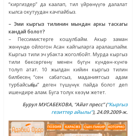
“киргиздер” да каалап, тил үйрөнүүгө далалат
кылса окутуудан качпайбыз.
– Эми кыргыз тилинин мындан аркы таскагы
кандай болот?
– Пессимистерге кошулбайм. Акыр заман
жөнүндө ойлогон Асан кайгыларга аралашпайм.
Кыргыз тили эч убакта жоголбойт. Мурда кыргыз
тили бөксөргөнү менен бүгүн күндөн-күнгө
толуп атат. 10 жылдан кийин кыргыз тилин
билбесең “сен сабатсыз, маданиятсыз адам
турбайсыңбы” деген түшүнүк пайда болот деп
ишендире алам. Буга толук көзүм жетет.
Бурул МУСАБЕКОВА
, “Айат пресс” (
“Кыргыз
гезиттер айылы”
), 24.09.2009-ж.