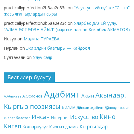
practicallyperfection2b5aa2e83c
on
“Улуктун күйгөнү” же “С… га”
жазылган ырлардын сыры
practicallyperfection2b5aa2e83c
on
Уларбек ДАЛЕЙ уулу.
“АЛМА ӨСПӨГӨН АЙЫЛ” (кыргызчалаган Кыялбек АКМАТОВ)
Nusya
on
Мадина ТУРАЕВА
Нұрлан
on
Эки элдин баатыры — Кайдоол
Султанали
on
Улуу сөздөр
Белгилер булуту
Адабият
Акындар.
Акын
А.Осмонов
А.Абыкаев
Кыргыз поэзиясы
Билим
Дүйнөлүк адабият
Дүйнөлүк поэзия
Кино
Инсан
Искусство
Интернет
Ж.Касаболотов
Китеп
Кыргыздар
Кол өнөрчүлүк
Кыргыз даамы