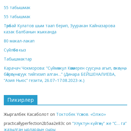
55 табышмак
55 табышмак
Төрөбай Кулатов шым таап берип, Зууракан Кайназарова
казак балбанын жыкканда
80 макал-лакап
Сүйлөбөс кыз
Табышмактар
Карачач Чокморова: “Сүймөнкул Көкөмерен суусуна агып, өпкөсүнө,
бөйрөгүнө суук тийгизип алган…” (Динара БЕЙШЕНАЛИЕВА,
“Азия Ньюс” гезити, 26.07–17.08.2023-ж.)
Пикирлер
Жыргалбек Касаболот
on
Токтобек Үсөнов. «Олжо»
practicallyperfection2b5aa2e83c
on
“Улуктун күйгөнү” же “С… га”
жазылган ырлардын сыры