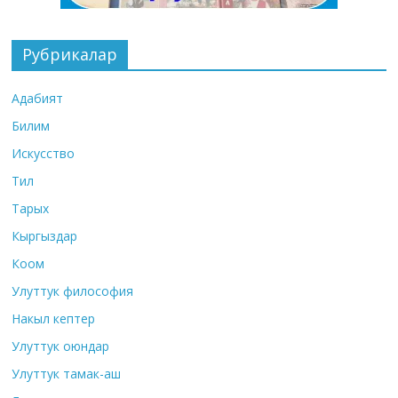
Рубрикалар
Адабият
Билим
Искусство
Тил
Тарых
Кыргыздар
Коом
Улуттук философия
Накыл кептер
Улуттук оюндар
Улуттук тамак-аш