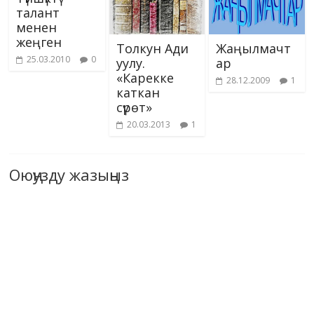
талант
менен
жеңген
Толкун Ади
Жаңылмачт
25.03.2010
0
уулу.
ар
«Карекке
28.12.2009
1
каткан
сүрөт»
20.03.2013
1
Оюңузду жазыңыз