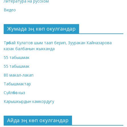
Литература на русском
Видео
Жумада эң көп окулгандар
Төрөбай Кулатов шым таап берип, Зууракан Кайназарова
казак балбанын жыкканда
55 табышмак
55 табышмак
80 макал-лакап
Табышмактар
Сүйлөбөс кыз
Карышкырдын камкордугу
Айда эң көп окулгандар