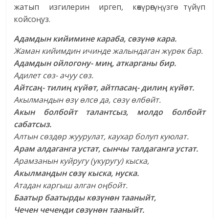
жатып изгилерин иргеп, көкүрөгүңүзгө түйүп
койсоңуз.
Адамдын кийимине караба, сөзүнө кара.
Жаман кийимдин ичинде жалындаган жүрөк бар.
Адамдын ойлогону- миң, аткарганы бир.
Адилет сөз- ачуу сөз.
Айтсаң- тилиң күйөт, айтпасаң- дилиң күйөт.
Акылмандын өзү өлсө да, сөзү өлбөйт.
Акын болбойт талантсыз, молдо болбойт
сабатсыз.
Алтын сөздөр жуурулат, каухар болуп куюлат.
Арам алдаганга устат, сынчы талдаганга устат.
Арамзанын куйругу (укуругу) кыска,
Акылмандын сөзү кыска, нуска.
Атадан каргыш алган оңбойт.
Баатыр баатырды көзүнөн тааныйт,
Чечен чеченди сөзүнөн тааныйт.