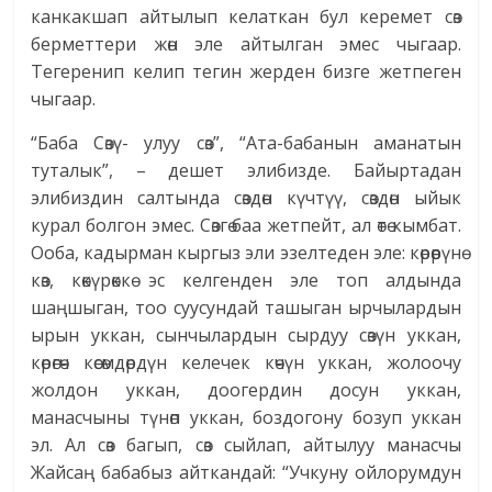
канкакшап айтылып келаткан бул керемет сөз
берметтери жөн эле айтылган эмес чыгаар.
Тегеренип келип тегин жерден бизге жетпеген
чыгаар.
“Баба Сөзү- улуу сөз”, “Ата-бабанын аманатын
туталык”, – дешет элибизде. Байыртадан
элибиздин салтында сөздөн күчтүү, сөздөн ыйык
курал болгон эмес. Сөзгө баа жетпейт, ал өтө кымбат.
Ооба, кадырман кыргыз эли эзелтеден эле: көрөөрүнө
көз, көкүрөккө эс келгенден эле топ алдында
шаңшыган, тоо суусундай ташыган ырчылардын
ырын уккан, сынчылардын сырдуу сөзүн уккан,
көрөгөч көсөмдөрдүн келечек көчүн уккан, жолоочу
жолдон уккан, доогердин досун уккан,
манасчыны түнөп уккан, боздогону бозуп уккан
эл. Ал сөз багып, сөз сыйлап, айтылуу манасчы
Жайсаң бабабыз айткандай: “Учкуну ойлорумдун