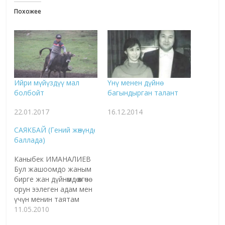
Похожее
Ийри мүйүздүү мал
Үнү менен дүйнө
болбойт
багындырган талант
22.01.2017
16.12.2014
САЯКБАЙ (Гений жөнүндө
баллада)
Каныбек ИМАНАЛИЕВ
Бул жашоомдо жаным
бирге жан дүйнөмдө өзгөчө
орун ээлеген адам мен
үчүн менин таятам
Карыбек болду. 20 жыл
11.05.2010
мурун бул дүйнөдөн көзү