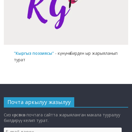
"Кыргыз поэзиясы"
- күнүнө бирден ыр жарыяланып
турат
Почта аркылуу жазылуу
Сиз көрсөткөн почтага сайтта жарыяланган макала тууралуу
билдирүү келип турат.
E-