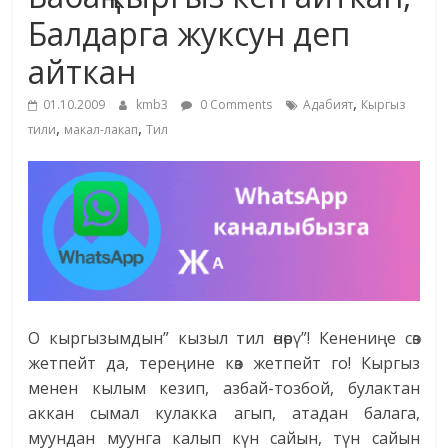
маданияты
Балдарга жуксун деп
жана
айткан
адабияты
,
01.10.2009
kmb3
0 Comments
Адабият
Кыргыз
,
,
тили
макал-лакап
Тил
О кыргызымдын” кызыл тил өнөрү”! Кенениңе сөз
жетпейт да, тереңине көз жетпейт го! Кыргыз
менен кылым кезип, азбай-тозбой, булактан
аккан сымал кулакка агып, атадан балага,
муундан муунга калып күн сайын, түн сайын