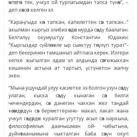
өчпөстөн тек, учкул ой турпагымдан тапса түнөк”, –
деп көксөп келген эл.
“Караңгыда көз тапкан, капилеттен сөз тапкан…”
акылман кыргыз элибиз өздөн мурда сөздү баалаган.
Белгилүү окумуштуу Константин Юдахин:
“Кыргыздар сүйлөсө эле ыр сыяктуу төгүлүп турат”-
деп бекеринен тамшанып айтпаса керек. Илгери
кепке жыгылган адам эл алдында сөзгө жыккан
кишинин астына ат тартып, үстүнө тон жапчу
экен.
“Мына ушундай улуу касиетке ээ болгон узун сөздү
улаган, кыска сөздү кынаган сөз билги
чечендердин, сөз данегин чаккан жез таңдай
көсөмдөрдүн сөз берметтерине- макал, лакап жана
учкул сөздөрдөн куралган угуттуу асыл сөз наркына,
философиялык даанышман ой- чабытына,
дүйнөтаанымына чыкталган Баба сөзүн окуп