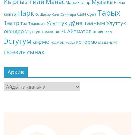
Кыргыз тили
Манас
Музыка
Манасчылар
Накыл
Тарых
Нарк
Сын
кептер
Сүрөт
О. Шакир
Салт
Санжыра
Театр
Улуттук дүйнө тааным
Улуттук
Төкмө акын
Тил
оюндар
Ч. Айтматов
Улуттук тамак-аш
Ш. Дүйшеев
Эстутум
аңгеме
котормо
жомок
маданият
комуз
поэзия
сынак
Архив
Архив