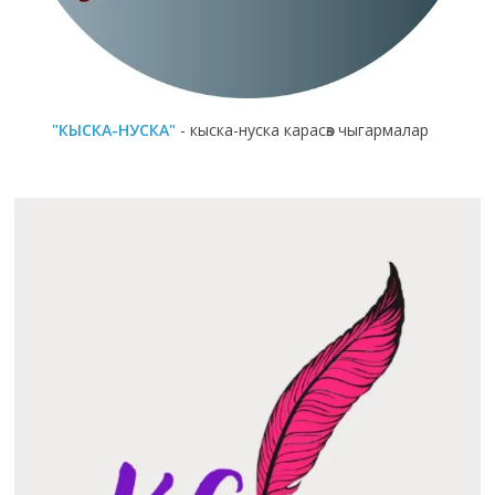
"КЫСКА-НУСКА"
- кыска-нуска карасөз чыгармалар