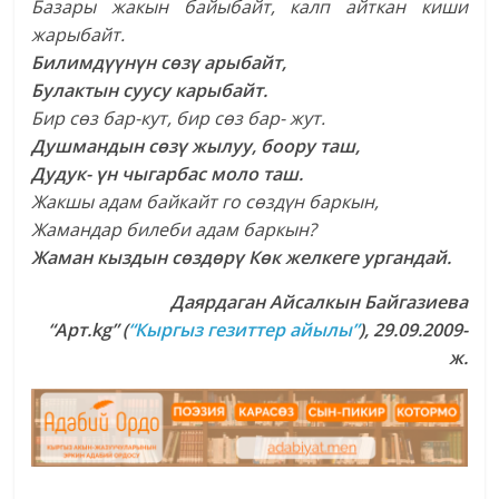
Базары жакын байыбайт, калп айткан киши
жарыбайт.
Билимдүүнүн сөзү арыбайт,
Булактын суусу карыбайт.
Бир сөз бар-кут, бир сөз бар- жут.
Душмандын сөзү жылуу, боору таш,
Дудук- үн чыгарбас моло таш.
Жакшы адам байкайт го сөздүн баркын,
Жамандар билеби адам баркын?
Жаман кыздын сөздөрү
Көк желкеге ургандай.
Даярдаган
Айсалкын Байгазиева
“Арт.kg” (
“Кыргыз гезиттер айылы”
), 29.09.2009-
ж.