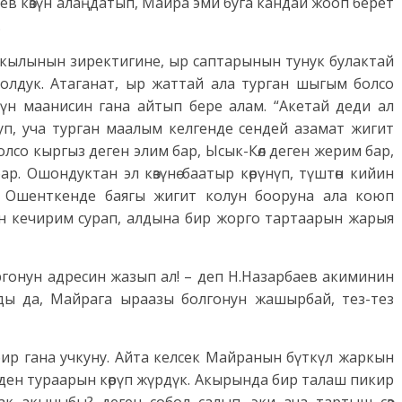
ев көзүн алаңдатып, Майра эми буга кандай жооп берет
.
кылынын зиректигине, ыр саптарынын тунук булактай
 болдук. Атаганат, ыр жаттай ала турган шыгым болсо
нүн маанисин гана айтып бере алам. “Акетай деди ал
уп, уча турган маалым келгенде сендей азамат жигит
со кыргыз деген элим бар, Ысык-Көл деген жерим бар,
ар. Ошондуктан эл көзүнө баатыр көрүнүп, түштөн кийин
. Ошенткенде баягы жигит колун бооруна ала коюп
дан кечирим сурап, алдына бир жорго тартаарын жарыя
ргонун адресин жазып ал! – деп Н.Назарбаев акиминин
ды да, Майрага ыраазы болгонун жашырбай, тез-тез
бир гана учкуну. Айта келсек Майранын бүткүл жаркын
рден тураарын көрүп жүрдүк. Акырында бир талаш пикир