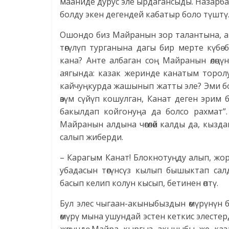
мааниде дурус эле ырдагансыды. Назарба
болду экен дегендей кабатыр боло түштү
Ошондо биз Майранын зор талантына, а
төгүлүп турганына дагы бир мерте күбө
кана? Анте албаган соң Майранын өлөңү
аягында: казак жеринде канатым торол
кайчуңкурда жашынып жатты эле? Эми бол
өзүм сүйүп кошулган, Канат деген эрим б
бакылдап койгонуңа да болсо рахмат”
Майранын алдына чөгөлөй калды да, кыз
салып жиберди.
– Карагым Канат! Блокнотуңду алып, жо
убадасын төгүнсүз кылып бышыктап сал
басып келип колун кысып, бетинен өптү.
Бул элес чыгаан-акыныбыздын өмүрүнүн 
өмүрү мына ушундай эстен кеткис элесте