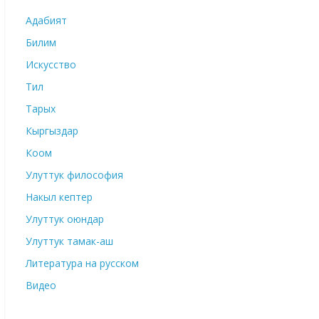
Адабият
Билим
Искусство
Тил
Тарых
Кыргыздар
Коом
Улуттук философия
Накыл кептер
Улуттук оюндар
Улуттук тамак-аш
Литература на русском
Видео