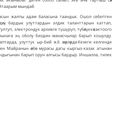
ак акыныбы? деген собол салып, эки ача тартыш сөз
 айтаарым мындай.
пасын жалпы адам баласына таандык. Ошол себептен
өгү бардык улуттардын элдик таланттарын каттап,
гултуп, электрондук архивге түшүрүп, түбөлүккө сактоого
азынага эң оболу биздин манасчылар барып кошулду.
аптарда, улуттук ыр-бий ж.б. өнөрлөрдө. Кезеги келгенде
н Майранын өлбөс мурасы дагы кыргыз-казак атынан
сандыгынан барып орун алгысы бардыр. Иншалла, тилек