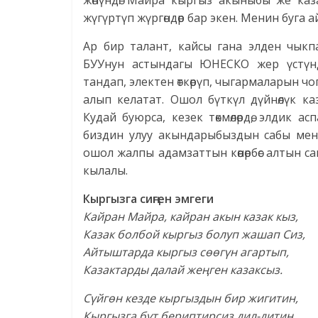
жөнүндө. Майра кыргыз акыныбы же каз
жүгүртүп жүргөндөр бар экен. Менин буга
Ар бир талант, кайсы гана элден чык
БУУнун астындагы ЮНЕСКО жер үстүнд
тандап, электен өткөрүп, чыгармаларын чо
алып келатат. Ошол бүткүл дүйнөлүк к
Кудай буюрса, кезек төкмөлөрдө, элдик асп
биздин улуу акындарыбыздын сабы мене
ошол жалпы адамзаттын көөнөрбөс алтын 
кылалы.
Кыргызга сиңген эмгеги
Кайран Майра, кайран акын казак кыз,
Казак болбой кыргыз болуп жашап Сиз,
Айтыштарда кыргыз сөөгүн агартып,
Казактарды далай жеңген казаксыз.
Сүйгөн кезде кыргыздын бир жигитин,
Кыргызга бүт бериптирсиз дил-дитиң.