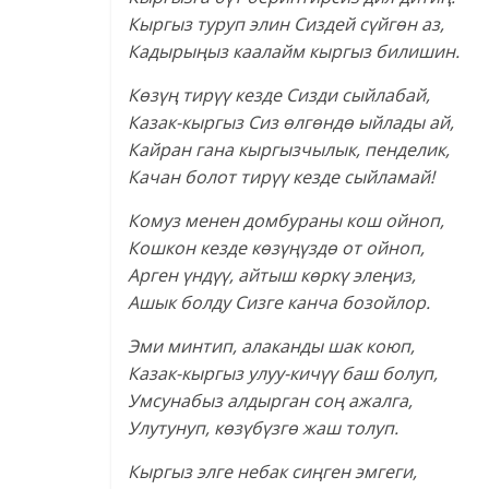
Кыргыз туруп элин Сиздей сүйгөн аз,
Кадырыңыз каалайм кыргыз билишин.
Көзүң тирүү кезде Сизди сыйлабай,
Казак-кыргыз Сиз өлгөндө ыйлады ай,
Кайран гана кыргызчылык, пенделик,
Качан болот тирүү кезде сыйламай!
Комуз менен домбураны кош ойноп,
Кошкон кезде көзүңүздө от ойноп,
Арген үндүү, айтыш көркү элеңиз,
Ашык болду Сизге канча бозойлор.
Эми минтип, алаканды шак коюп,
Казак-кыргыз улуу-кичүү баш болуп,
Умсунабыз алдырган соң ажалга,
Улутунуп, көзүбүзгө жаш толуп.
Кыргыз элге небак сиңген эмгеги,