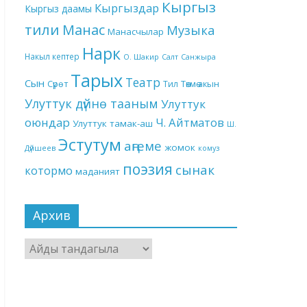
Кыргыз
Кыргыздар
Кыргыз даамы
тили
Манас
Музыка
Манасчылар
Нарк
Накыл кептер
О. Шакир
Салт
Санжыра
Тарых
Театр
Сын
Төкмө акын
Сүрөт
Тил
Улуттук дүйнө тааным
Улуттук
оюндар
Ч. Айтматов
Улуттук тамак-аш
Ш.
Эстутум
аңгеме
жомок
Дүйшеев
комуз
поэзия
сынак
котормо
маданият
Архив
Архив