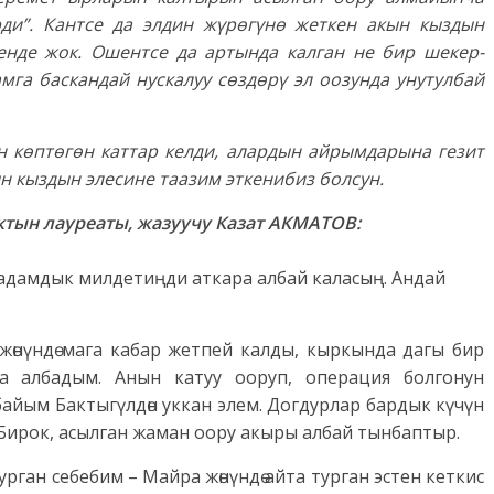
рди”. Кантсе да элдин жүрөгүнө жеткен акын кыздын
енде жок. Ошентсе да артында калган не бир шекер-
га баскандай нускалуу сөздөрү эл оозунда унутулбай
н көптөгөн каттар келди, алардын айрымдарына гезит
ын кыздын элесине таазим эткенибиз болсун.
тын лауреаты, жазуучу Казат АКМАТОВ:
е адамдык милдетиңди аткара албай каласың. Андай
жөнүндө мага кабар жетпей калды, кыркында дагы бир
 албадым. Анын катуу ооруп, операция болгонун
айым Бактыгүлдөн уккан элем. Догдурлар бардык күчүн
 Бирок, асылган жаман оору акыры албай тынбаптыр.
ган себебим – Майра жөнүндө айта турган эстен кеткис