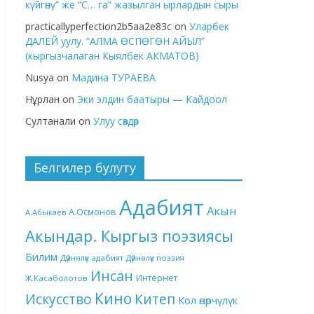
күйгөнү” же “С… га” жазылган ырлардын сыры
practicallyperfection2b5aa2e83c
on
Уларбек
ДАЛЕЙ уулу. “АЛМА ӨСПӨГӨН АЙЫЛ”
(кыргызчалаган Кыялбек АКМАТОВ)
Nusya
on
Мадина ТУРАЕВА
Нұрлан
on
Эки элдин баатыры — Кайдоол
Султанали
on
Улуу сөздөр
Белгилер булуту
Адабият
Акын
А.Осмонов
А.Абыкаев
Акындар. Кыргыз поэзиясы
Билим
Дүйнөлүк адабият
Дүйнөлүк поэзия
Инсан
Интернет
Ж.Касаболотов
Кино
Китеп
Искусство
Кол өнөрчүлүк