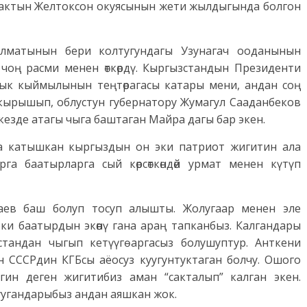
казактын Желтоксон окуясынын жети жылдыгында болгон
Алматынын бери колтугундагы Узунагач ооданынын
 чоң расми менен өткөрдү. Кыргызстандын Президенти
ык кыймылынын теңтөрагасы катары мени, андан соң
чакырышып, облустун губернатору Жумагул Сааданбеков
езде атагы чыга баштаган Майра дагы бар экен.
а катышкан кыргыздын он эки патриот жигитин ала
а баатырларга сый көрсөткөндөй урмат менен күтүп
баев баш болуп тосуп алышты. Жолугаар менен эле
ки баатырдын экөөнү гана араң тапканбыз. Калгандары
стандан чыгып кетүүгө аргасыз болушуптур. Анткени
н СССРдин КГБсы аёосуз куугунтуктаган болчу. Ошого
гин деген жигитибиз аман “сакталып” калган экен.
уугандарыбыз андан аяшкан жок.