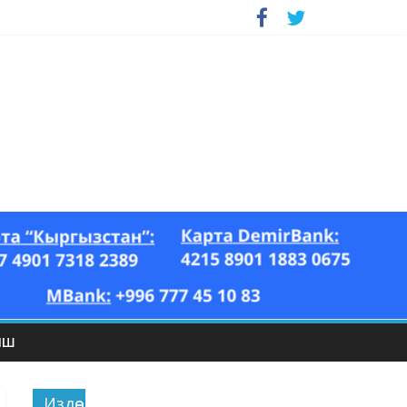
ЫШ
Издөө