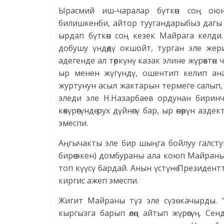
Ырасмий иш-чаралар бүткөн соң ою
билишкенби, айтор туугандарыбыз дагы
ырдап бүткөн соң кезек Майрага келди
добушу үндөдү окшойт, турган эле же
адегенде ал төркүнү казак элине жүрөктө
ыр менен жүгүндү, ошентип келип ана
журтунун асыл жактарын термеге салып, 
эледи эле Н.Назарбаев ордунан биринч
көкүрөгүндө рух дүйнөсү бар, ыр өнөрүн аз
эмеспи.
Аңгычакты эле бир шыңга бойлуу галст
бирөө экен) домбураны ала коюп Майраны 
топ күүсү бардай. Анын үстүнө Президент
киргис ажеп эмеспи.
Жигит Майраны түз эле сүзө качырды. 
кыргызга барып өлөң айтып жүрөсүң. Сенд