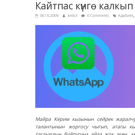
Кайтпас күнгө калкы
06.10.2009
kmb3
0 Comments
Адабият
Майра Керим кызынын сейрек жаралчу
талантынын жоргосу чыгып, атагы к
тагдырдын буйругуна айла жок экен, 