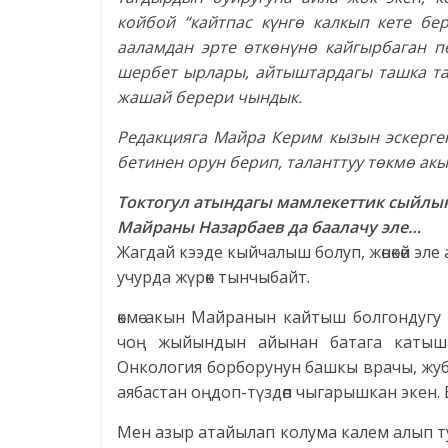
койбой “кайтпас күнгө калкып кете бе
ааламдан эрте өткөнүнө кайгырбаган п
шербет ырлары, айтыштардагы ташка там
жашай берери чындык.
Редакцияга Майра Керим кызын эскерге
бетинен орун берип, таланттуу төкмө ак
Токтогул атындагы мамлекеттик сыйлык
Майраны Назарбаев да баалачу эле…
Жагдай кээде кыйчалыш болуп, жөнөкөй эл
учурда жүрөк тынчыбайт.
өкмө акын Майранын кайтыш болгондугу 
чоң жыйындын айынан батага катыша
Онкология борборунун башкы врачы, жуб
аябастан оңдоп-түздөп чыгарышкан экен.
Мен азыр атайылап колума калем алып тур