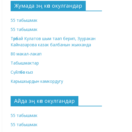
Жумада эң көп окулгандар
55 табышмак
55 табышмак
Төрөбай Кулатов шым таап берип, Зууракан
Кайназарова казак балбанын жыкканда
80 макал-лакап
Табышмактар
Сүйлөбөс кыз
Карышкырдын камкордугу
Айда эң көп окулгандар
55 табышмак
55 табышмак