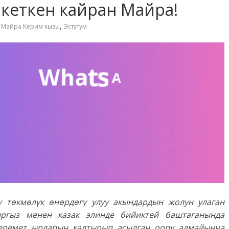
п кеткен кайран Майра!
,
,
Майра Керим кызы
Эстутум
 төкмөлүк өнөрдөгү улуу акындардын жолун улаган
ыргыз менен казак элинде бийиктей баштаганында
керемет ырларын калтырып асылган оору алмайынча