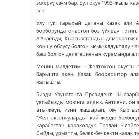
эскерүү сөзүм бар. Бул окуя 1993-жылы 
эле.
Улуттук тарыхый датаны казак эли 
борборунда ондогон боз үйлөрдү тигип,
А.Акаевди, Кыргызстандын демократиял
коңшу облусу болгон ысык-көлдүктөрдү 
баш болгон делегациянын курамында ал к
Менин милдетим – Желтоксон окуясын
барышта экен. Казак боордоштор аларг
жатышты.
Бизди Узунагачта Президент Н.Назар
уятыбызды моюнга алдык. Анткени, он э
аты-жөнүн, изин жашырып, көбү Кыргыз
“Желтоксончуларды” кай жерде болбосу
карабастан караколдук Таалай Ылайте
Сыйды, урматты, белек-бечкекти казак т