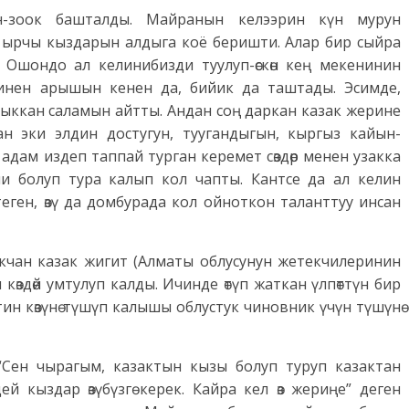
н-зоок башталды. Майранын келээрин күн мурун
 ырчы кыздарын алдыга коё беришти. Алар бир сыйра
. Ошондо ал келинибизди туулуп-өскөн кең мекенинин
ринен арышын кенен да, бийик да таштады. Эсимде,
н чыккан саламын айтты. Андан соң даркан казак жерине
н эки элдин достугун, туугандыгын, кыргыз кайын-
адам издеп таппай турган керемет сөздөр менен узакка
и болуп тура калып кол чапты. Кантсе да ал келин
дектеген, өзү да домбурада кол ойноткон таланттуу инсан
укчан казак жигит (Алматы облусунун жетекчилеринин
көздөй умтулуп калды. Ичинде өтүп жаткан үлпөттүн бир
тин көзүнө түшүп калышы облустук чиновник үчүн түшүнө
“Сен чырагым, казактын кызы болуп туруп казактан
ей кыздар өзүбүзгө керек. Кайра кел өз жериңе” деген