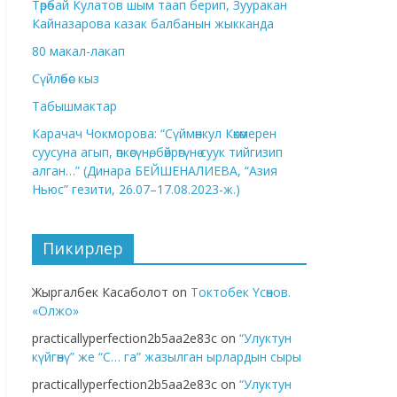
Төрөбай Кулатов шым таап берип, Зууракан
Кайназарова казак балбанын жыкканда
80 макал-лакап
Сүйлөбөс кыз
Табышмактар
Карачач Чокморова: “Сүймөнкул Көкөмерен
суусуна агып, өпкөсүнө, бөйрөгүнө суук тийгизип
алган…” (Динара БЕЙШЕНАЛИЕВА, “Азия
Ньюс” гезити, 26.07–17.08.2023-ж.)
Пикирлер
Жыргалбек Касаболот
on
Токтобек Үсөнов.
«Олжо»
practicallyperfection2b5aa2e83c
on
“Улуктун
күйгөнү” же “С… га” жазылган ырлардын сыры
practicallyperfection2b5aa2e83c
on
“Улуктун