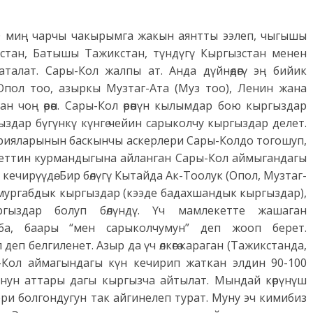
0 миң чарчы чакырымга жакын аянтты ээлеп, чыгышы
нстан, Батышы Тажикстан, түндүгү Кыргызстан менен
алат. Сары-Кол жалпы ат. Анда дүйнөдөгү эң бийик
пол тоо, азыркы Музтаг-Ата (Муз тоо), Ленин жана
 чоң өрөөн. Сары-Кол өрөөнүн кылымдар бою кыргыздар
здар бүгүнкү күнгө чейин сарыколчу кыргыздар делет.
ерияларынын баскынчы аскерлери Сары-Колдо тогошуп,
млекеттин курмандыгына айланган Сары-Кол аймыгандагы
ечирүүдө. Бир бөлүгү Кытайда Ак-Тоолук (Опол, Музтаг-
 мургабдык кыргыздар (кээде бадахшандык кыргыздар),
ргыздар болуп бөлүндү. Үч мамлекетте жашаган
ба, баары “мен сарыколчумун” деп жооп берет.
еп белгиленет. Азыр да үч өлкөгө караган (Тажикстанда,
-Кол аймагындагы күн кечирип жаткан элдин 90-100
суунун аттары дагы кыргызча айтылат. Мындай көрүнүш
и болгондугун так айгинелеп турат. Муну эч кимибиз