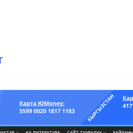
ры он үч акындын котормосунда
ып, өпкөсүнө, бөйрөгүнө суук тийгизип алган…” (Динара БЕЙШЕНАЛИЕВ
ЛАКТАР
KG ЛИТЕРАТУРА
САЙТ ТУУРАЛУУ
БАЙЛАН