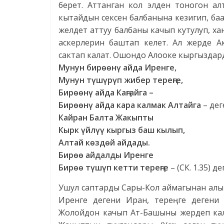
берет. Аттанган кол элден тоногон ал
кытайдын сексен балбанына кезигип, ба
желдет аттуу балбаны качып кутулуп, х
аскерлерин баштап келет. Ал жерде Ак
сактап калат. Ошондо Алооке кыргыздард
Мунун бирөөнү айда Иренге,
Мунун түшүрүп жибер тереңге,
Бирөөнү айда Каңгайга –
Бирөөнү айда кара калмак Алтайга
– де
Кайран Балта Жакыпты
Кырк үйлүү кыргыз баш кылып,
Алтай көздөй айдады.
Бирөө айдалды Иренге
Бирөө түшүп кетти тереңге
– (СК. 1.35) деп
Ушул саптарды Сары-Кол аймагынан алып 
Иренге дегени Иран, тереңге дегени
Жолойдон качып Ат-Башыны жердеп калг