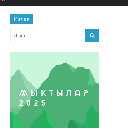
Издөө