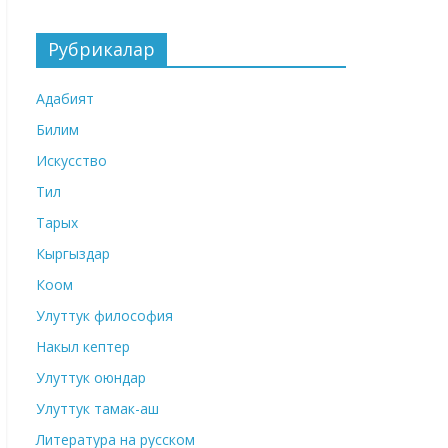
Рубрикалар
Адабият
Билим
Искусство
Тил
Тарых
Кыргыздар
Коом
Улуттук философия
Накыл кептер
Улуттук оюндар
Улуттук тамак-аш
Литература на русском