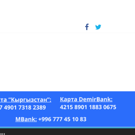
А, “Азия Ньюс” гезити, 26.07–17.08.2023-ж.)
ЫШ