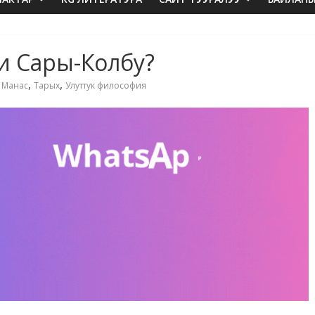
ни Сары-Колбу?
,
,
,
Манас
Тарых
Улуттук философия