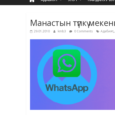
Манастын түпкү меке
29.01.2010
kmb3
0 Comments
Адабият