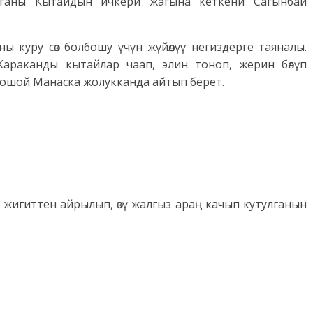
ууганы Кытайдын ичкери жагына кеткени Сагынбай
куру сөз болбошу үчүн жүйөөлүү негиздерге таяналы.
араканды кытайлар чаап, элин тоноп, жерин бөлүп
Кошой Манаска жолукканда айтып берет.
к жигиттен айрылып, өзү жалгыз араң качып кутулганын