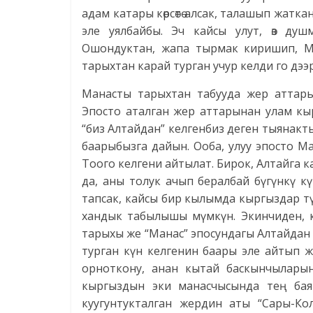
адам катары көрсөтө алсак, талашып жаткан
эле уялбайбы. Эч кайсы улут, өз ду
Ошондуктан, жапа тырмак киришип, Ман
тарыхтан карай турган учур келди го дээ
Манасты тарыхтан табууда жер аттары 
Эпосто аталган жер аттарынан улам кы
“биз Алтайдан” келгенбиз деген тыянакт
баарыбызга дайын. Ооба, улуу эпосто М
Тоого келгени айтылат. Бирок, Алтайга 
да, аны толук ачып бералбай бүгүнкү к
тапсак, кайсы бир кылымда кыргыздар тү
хандык табылышы мүмкүн. Экинчиден, к
тарыхы же “Манас” эпосундагы Алтайдан б
турган күн келгенин баары эле айтып жү
орноткону, анан кытай баскынчыларына
кыргыздын эки манасчысында тең бая
куугунтукталган жердин аты “Сары-К