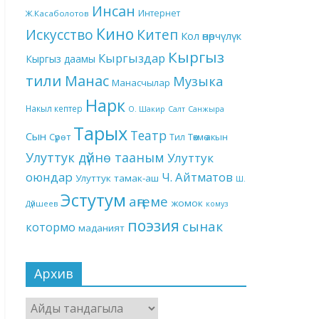
Инсан
Интернет
Ж.Касаболотов
Кино
Китеп
Искусство
Кол өнөрчүлүк
Кыргыз
Кыргыздар
Кыргыз даамы
тили
Манас
Музыка
Манасчылар
Нарк
Накыл кептер
О. Шакир
Салт
Санжыра
Тарых
Театр
Сын
Төкмө акын
Сүрөт
Тил
Улуттук дүйнө тааным
Улуттук
оюндар
Ч. Айтматов
Улуттук тамак-аш
Ш.
Эстутум
аңгеме
жомок
Дүйшеев
комуз
поэзия
сынак
котормо
маданият
Архив
Архив