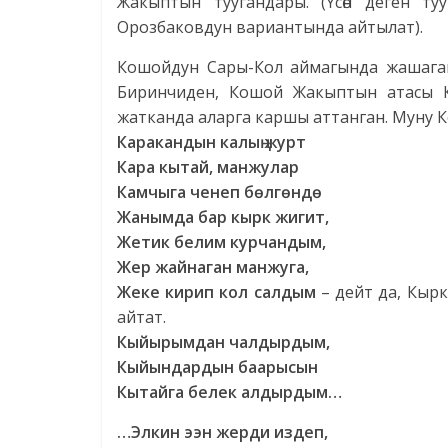
Жакыптын туугандары. (Үсөн деген т
Орозбаковдун вариантында айтылат).
Кошойдун Сары-Кол аймагында жашаганы 
Биринчиден, Кошой Жакыптын атасы К
жатканда аларга каршы аттанган. Муну 
Каракандын калың журт
Кара кытай, манжулар
Камчыга ченеп бөлгөндө
Жанымда бар кырк жигит,
Жетик белим курчандым,
Жер жайнаган манжуга,
Жеке кирип кол салдым
– дейт да, Кыр
айтат.
Кыйырымдан чалдырдым,
Кыйындардын баарысын
Кытайга белек алдырдым…
…Элкин ээн жерди издеп,