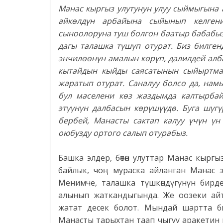
Манас кыргыз улутунун улуу сыймыгына 
айкөлдүн арбайына сыйынып келгени
сыноолоруна туш болгон баатыр бабабыз
дагы талашка түшүп отурат. Биз билген
энчилөөнүн амалын көрүп, далилдей алба
кытайдын кыйды саясатынын сыйыртмаг
жаратып отурат. Саналуу болсо да, на
бул маселени көз жаздымда калтырбай
этүүнүн далбасын көрүшүүдө. Буга шүгү
бербей, Манасты сактап калуу үчүн үн
оюбузду ортого салып отурабыз.
Башка элдер, бөтөн улуттар Манас кырг
байлык, чоң мураска айланган Манас э
Менимче, талашка түшкөндүгүнүн бирд
алынып жаткандыгында. Же оозеки айтыл
жатат десек болот. Мындай шартта биз
Манасты тарыхтан таап чыгуу аракетин 