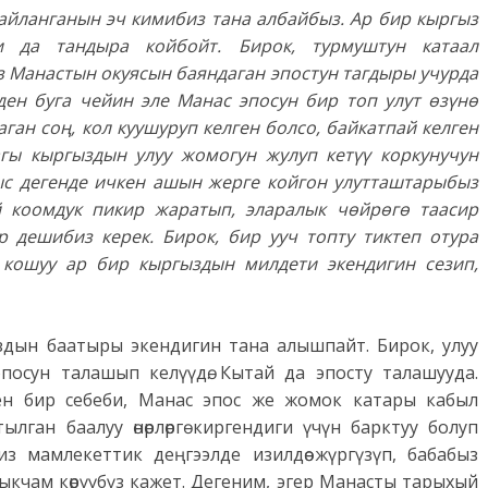
айланганын эч кимибиз тана албайбыз. Ар бир кыргыз
 да тандыра койбойт. Бирок, турмуштун катаал
 Манастын окуясын баяндаган эпостун тагдыры учурда
ден буга чейин эле Манас эпосун бир топ улут өзүнө
ган соң, кол куушуруп келген болсо, байкатпай келген
ы кыргыздын улуу жомогун жулуп кетүү коркунучун
мыс дегенде ичкен ашын жерге койгон улутташтарыбыз
 коомдук пикир жаратып, эларалык чөйрөгө таасир
р дешибиз керек. Бирок, бир ууч топту тиктеп отура
 кошуу ар бир кыргыздын милдети экендигин сезип,
ыздын баатыры экендигин тана алышпайт. Бирок, улуу
посун талашып келүүдө. Кытай да эпосту талашууда.
ен бир себеби, Манас эпос же жомок катары кабыл
ган баалуу өнөрлөргө киргендиги үчүн барктуу болуп
 мамлекеттик деңгээлде изилдөө жүргүзүп, бабабыз
ыкчам көрүүбүз кажет. Дегеним, эгер Манасты тарыхый