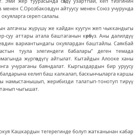
. Эми жер туурасында сөздү узартпай, кеп тизгинин
в менен С.Орозбаковдун айтуусу менен Союз учурунда
 окуяларга сереп салалы.
ын алгачкы жүрүшү же кайдан куугун жеп чыккандыгы
ү жер-суу аттары атала баштаганын көрөбүз. Аны далилдүү
аевдин вариантындагы окуялардан баштайлы. Саякбай
стын туула элегиндеги бабалары” деген темада
магында жүргөндүгү айтылат. Кытайдын Алооке ханы
нга учураганы баяндалат. Кыргыздардын бир уруусу
 балдарына келип баш калкалап, баскынчыларга каршы
лдары намыстанышып, жерибизди талатып-тонотуп тирүү
 аттанып чыгышат.
п, окуя Кашкардын тегерегинде болуп жатканынан кабар