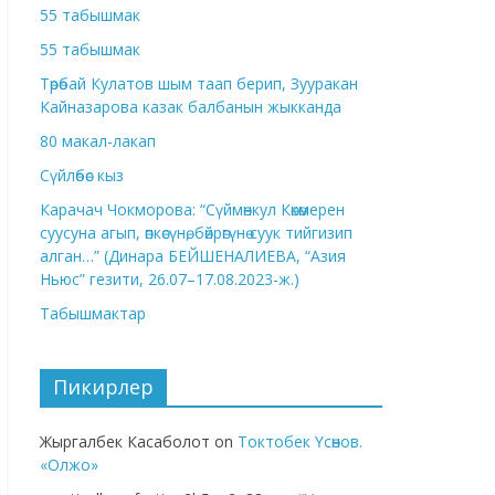
55 табышмак
55 табышмак
Төрөбай Кулатов шым таап берип, Зууракан
Кайназарова казак балбанын жыкканда
80 макал-лакап
Сүйлөбөс кыз
Карачач Чокморова: “Сүймөнкул Көкөмерен
суусуна агып, өпкөсүнө, бөйрөгүнө суук тийгизип
алган…” (Динара БЕЙШЕНАЛИЕВА, “Азия
Ньюс” гезити, 26.07–17.08.2023-ж.)
Табышмактар
Пикирлер
Жыргалбек Касаболот
on
Токтобек Үсөнов.
«Олжо»