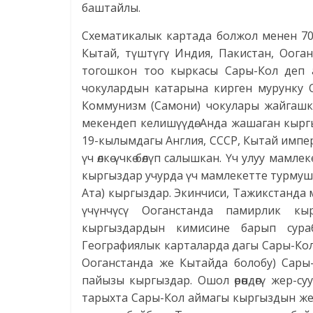
баштайлы.
Схематикалык картада болжол менен 7
Кытай, түштүгү Индия, Пакистан, Оога
тогошкон тоо кыркасы Сары-Кол деп ат
чокулардын катарына кирген мурунку О
Коммунизм (Самони) чокулары жайгашкан
мекендеп келишүүдө. Анда жашаган кыргы
19-кылымдагы Англия, СССР, Кытай имп
үч өлкө үчкө бөлүп салышкан. Үч улуу ма
кыргыздар учурда үч мамлекетте турмуш к
Ата) кыргыздар. Экинчиси, Тажикстанда
үчүнчүсү Ооганстанда памирлик кы
кыргыздардын кимисине барып сура
Географиялык карталарда дагы Сары-Кол д
Ооганстанда же Кытайда болобу) Сары
пайызы кыргыздар. Ошол өрөөндөгү жер-
тарыхта Сары-Кол аймагы кыргыздын жер