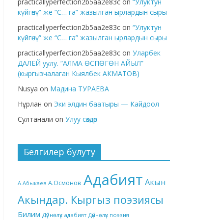
practicallyperfection2b5aa2e83c
on
“Улуктун
күйгөнү” же “С… га” жазылган ырлардын сыры
practicallyperfection2b5aa2e83c
on
“Улуктун
күйгөнү” же “С… га” жазылган ырлардын сыры
practicallyperfection2b5aa2e83c
on
Уларбек
ДАЛЕЙ уулу. “АЛМА ӨСПӨГӨН АЙЫЛ”
(кыргызчалаган Кыялбек АКМАТОВ)
Nusya
on
Мадина ТУРАЕВА
Нұрлан
on
Эки элдин баатыры — Кайдоол
Султанали
on
Улуу сөздөр
Белгилер булуту
Адабият
Акын
А.Осмонов
А.Абыкаев
Акындар. Кыргыз поэзиясы
Билим
Дүйнөлүк адабият
Дүйнөлүк поэзия