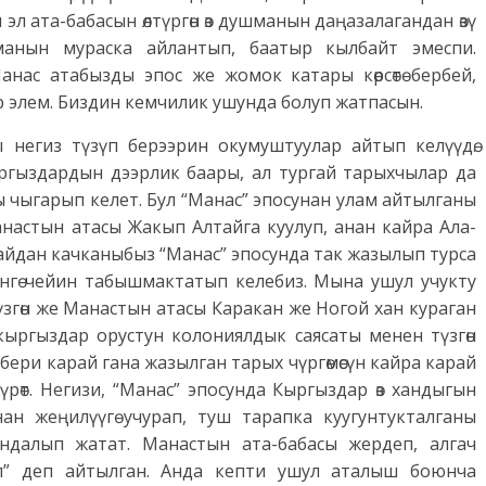
 эл ата-бабасын өлтүргөн өз душманын даңазалагандан өзү
шманын мураска айлантып, баатыр кылбайт эмеспи.
ас атабызды эпос же жомок катары көрсөтө бербей,
р элем. Биздин кемчилик ушунда болуп жатпасын.
негиз түзүп берээрин окумуштуулар айтып келүүдө.
ргыздардын дээрлик баары, ал тургай тарыхчылар да
ы чыгарып келет. Бул “Манас” эпосунан улам айтылганы
анастын атасы Жакып Алтайга куулуп, анан кайра Ала-
кайдан качканыбыз “Манас” эпосунда так жазылып турса
үнгө чейин табышмактатып келебиз. Мына ушул учукту
згөн же Манастын атасы Каракан же Ногой хан кураган
ыргыздар орустун колониялдык саясаты менен түзгөн
ери карай гана жазылган тарых чүргөмөсүн кайра карай
рөт. Негизи, “Манас” эпосунда Кыргыздар өз хандыгын
н жеңилүүгө учурап, туш тарапка куугунтукталганы
ндалып жатат. Манастын ата-бабасы жердеп, алгач
ол” деп айтылган. Анда кепти ушул аталыш боюнча