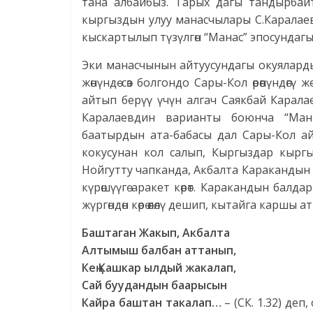
тана албайбыз. Тарых дагы тандырбайт
кыргыздын улуу манасчылары С.Каралае
кыскартылып түзүлгөн “Манас” эпосундагы
Эки манасчынын айтуусундагы окуялард
жөнүндө сөз болгондо Сары-Кол өрөөнүндөг
айтып берүү үчүн алгач Саякбай Карал
Каралаевдин варианты боюнча “Мана
баатырдын ата-бабасы дал Сары-Кол ай
кокусунан кол салып, Кыргыздар кыргы
Нойгутту чапканда, Акбалта Каракандын
күрөшүүгө аракет көрөт. Каракандын ба
жүргөндөн көрө өлөлү дешип, кытайга каршы
Баштаган Жакып, Акбалта
Алтымыш балбан аттанып,
Кең Кашкар ылдый жакалап,
Сай буудандын баарысын
Кайра баштан такалап…
– (СК. 1.32) де