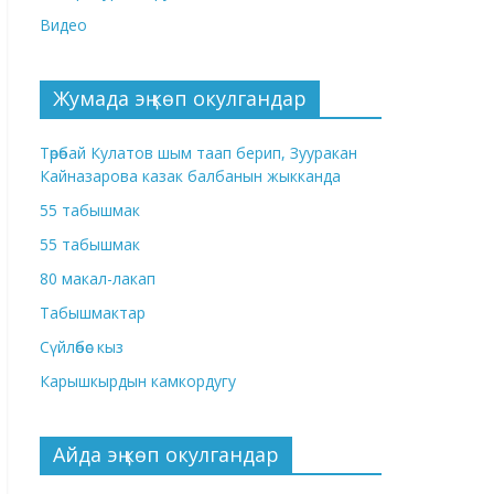
Видео
Жумада эң көп окулгандар
Төрөбай Кулатов шым таап берип, Зууракан
Кайназарова казак балбанын жыкканда
55 табышмак
55 табышмак
80 макал-лакап
Табышмактар
Сүйлөбөс кыз
Карышкырдын камкордугу
Айда эң көп окулгандар