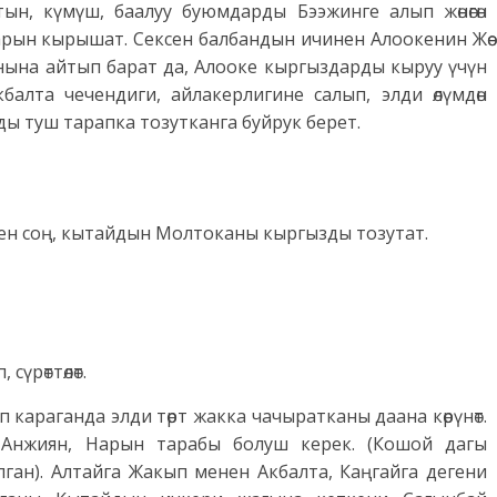
тын, күмүш, баалуу буюмдарды Бээжинге алып жөнөгөн
арын кырышат. Сексен балбандын ичинен Алоокенин Жөө
анына айтып барат да, Алооке кыргыздарды кыруу үчүн
балта чечендиги, айлакерлигине салып, элди өлүмдөн
ы туш тарапка тозутканга буйрук берет.
ген соң, кытайдын Молтоканы кыргызды тозутат.
, сүрөттөлөт.
караганда элди төрт жакка чачыратканы даана көрүнөт.
 Анжиян, Нарын тарабы болуш керек. (Кошой дагы
ан). Алтайга Жакып менен Акбалта, Каңгайга дегени