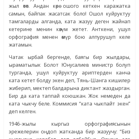
жыл өтөт. Андан көрө ошого кеткен каражатка
самын, байпак жасатсак боло! Ошол куйруктуу
тамгаларды алганда, ката жазуу деген жайнап
кетерине менин көзүм жетет. Анткени, ушул
орфография менен өмүр бою алпурушуп келе
жатамын.
Чатак ырбай бергенде, баягы бир жылдары,
ыраматылык Болот Юнусалиев министр болуп
турганда, ушул куйруктуу ариптерден канча
ката кетет болду экен деп, Тянь-Шанга кишилер
жиберип, мектеп балдарына диктант жаздырган.
Бир да ката таппай коюшкан. Жок немеден да
ката чыкчу беле. Коммисия “ката чыкпайт экен”
деп келген.
1946-жылы кыргыз орфографиясынын
эрежелерин оңдоп жатканда бир жазуучу: “Биз