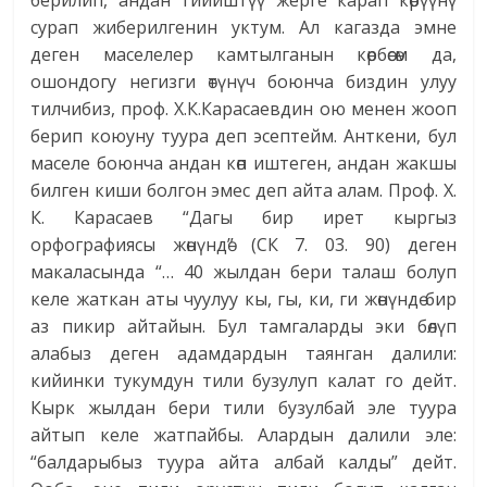
берилип, андан тийиштүү жерге карап көрүүнү
сурап жиберилгенин уктум. Ал кагазда эмне
деген маселелер камтылганын көрбөсөм да,
ошондогу негизги өтүнүч боюнча биздин улуу
тилчибиз, проф. Х.К.Карасаевдин ою менен жооп
берип коюуну туура деп эсептейм. Анткени, бул
маселе боюнча андан көп иштеген, андан жакшы
билген киши болгон эмес деп айта алам. Проф. Х.
К. Карасаев “Дагы бир ирет кыргыз
орфографиясы жөнүндө” (СК 7. 03. 90) деген
макаласында “… 40 жылдан бери талаш болуп
келе жаткан аты чуулуу кы, гы, ки, ги жөнүндө бир
аз пикир айтайын. Бул тамгаларды эки бөлүп
алабыз деген адамдардын таянган далили:
кийинки тукумдун тили бузулуп калат го дейт.
Кырк жылдан бери тили бузулбай эле туура
айтып келе жатпайбы. Алардын далили эле:
“балдарыбыз туура айта албай калды” дейт.