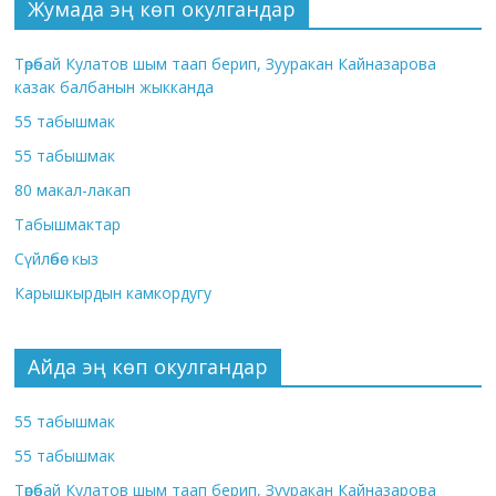
Жумада эң көп окулгандар
Төрөбай Кулатов шым таап берип, Зууракан Кайназарова
казак балбанын жыкканда
55 табышмак
55 табышмак
80 макал-лакап
Табышмактар
Сүйлөбөс кыз
Карышкырдын камкордугу
Айда эң көп окулгандар
55 табышмак
55 табышмак
Төрөбай Кулатов шым таап берип, Зууракан Кайназарова