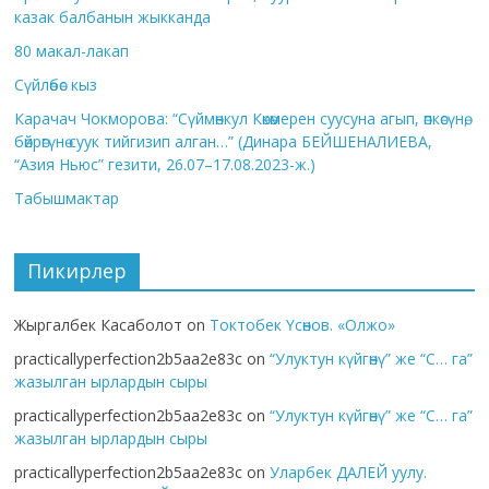
казак балбанын жыкканда
80 макал-лакап
Сүйлөбөс кыз
Карачач Чокморова: “Сүймөнкул Көкөмерен суусуна агып, өпкөсүнө,
бөйрөгүнө суук тийгизип алган…” (Динара БЕЙШЕНАЛИЕВА,
“Азия Ньюс” гезити, 26.07–17.08.2023-ж.)
Табышмактар
Пикирлер
Жыргалбек Касаболот
on
Токтобек Үсөнов. «Олжо»
practicallyperfection2b5aa2e83c
on
“Улуктун күйгөнү” же “С… га”
жазылган ырлардын сыры
practicallyperfection2b5aa2e83c
on
“Улуктун күйгөнү” же “С… га”
жазылган ырлардын сыры
practicallyperfection2b5aa2e83c
on
Уларбек ДАЛЕЙ уулу.