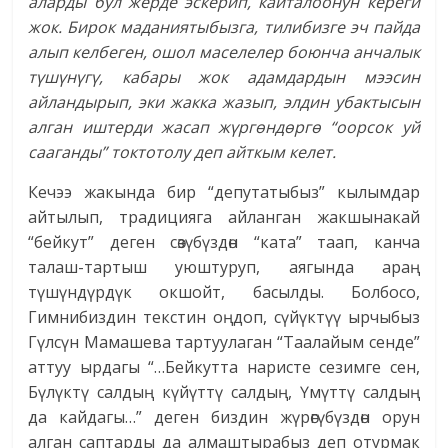
аларды бул жерде эскерип, кайталоонун кереги
жок. Бирок маданиятыбызга, тилибизге эч пайда
алып келбеген, ошол маселелер боюнча анчалык
түшүнүгү, кабары жок адамдардын мээсин
айландырып, эки жакка жазып, элдин убактысын
алган иштерди жасап жүргөндөргө “оорсок уй
сааганды” токтотолу деп айткым келет.
Кечээ жакында бир “депутатыбыз” кылымдар
айтылып, традицияга айланган жакшынакай
“бейкут” деген сөзүбүздөн “ката” таап, канча
талаш-тартыш уюштуруп, аягында араң
түшүндүрдүк окшойт, басылды. Болбосо,
Гимнибиздин текстин оңдоп, сүйүктүү ырчыбыз
Гүлсүн Мамашева тартуулаган “Таалайым сенде”
аттуу ырдагы “…Бейкутта наристе сезимге сен,
Бүлүктү салдың күйүттү салдың, Үмүттү салдың
да кайдагы…” деген биздин жүрөгүбүздөн орун
алган саптарды да алмаштырабыз деп отурмак