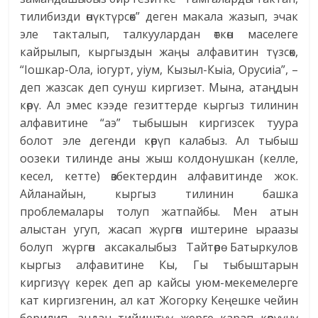
тилибизди өнүктүрсөк” деген макала жазып, эчак
эле такталып, талкуулардан өткөн маселеге
кайрылып, кыргыздын жаңы алфавитин түзсөк,
“Iошкар-Ола, iогурт, уiум, Кызыл-Кыiа, Орусиiа”, –
деп жазсак деп сунуш киргизет. Мына, атаңдын
көрү. Ал эмес кээде гезиттерде кыргыз тилинин
алфавитине “аэ” тыбышын киргизсек туура
болот эле дегенди көрүп калабыз. Ал тыбыш
оозеки тилинде аны жыш колдонушкан (келле,
кесел, кетте) өзбектердин алфавитинде жок.
Айланайын, кыргыз тилинин башка
проблемалары толуп жатпайбы. Мен атын
алыстан угуп, жасап жүргөн иштерине ыраазы
болуп жүргөн аксакалыбыз Тайтөрө Батыркулов
кыргыз алфавитине Кы, Гы тыбыштарын
киргизүү керек деп ар кайсы уюм-мекемелерге
кат киргизгенин, ал кат Жогорку Кеңешке чейин