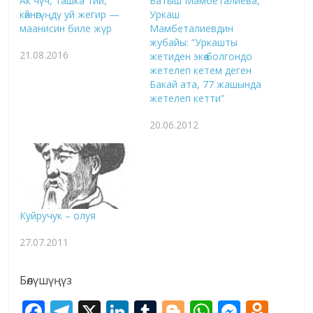
Ак чүч, ташка тий,
Батыш Мамбеталиева,
көйнөгүңдү уй жегир —
Уркаш
маанисин биле жүр
Мамбеталиевдин
жубайы: “Уркашты
21.08.2016
жетиден экөө болгондо
жетелеп кетем деген
Бакай ата, 77 жашында
жетелеп кетти”
20.06.2012
Куйручук – олуя
27.07.2011
Бөлүшүңүз
F
T
X
Li
T
Bl
W
M
O