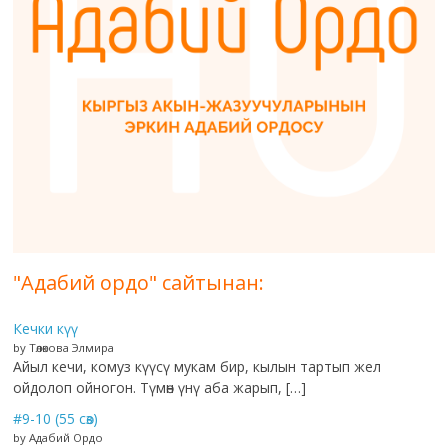
"Адабий ордо" сайтынан:
Кечки күү
by Төлөкова Элмира
Айыл кечи, комуз күүсү мукам бир, кылын тартып жел
ойдолоп ойногон. Түмөн үнү аба жарып, […]
#9-10 (55 сөз)
by Адабий Ордо