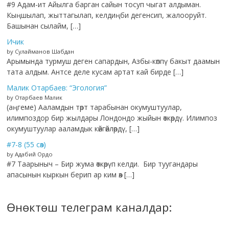
#9 Адам-ит Айылга барган сайын тосуп чыгат алдыман.
Кыңшылап, жыттагылап, келдиңби дегенсип, жалооруйт.
Башынан сылайм, […]
Ичик
by Сулайманов Шабдан
Арымында турмуш деген сапардын, Азбы-көппү бакыт даамын
тата алдым. Антсе деле кусам артат кай бирде […]
Малик Отарбаев: “Эгология”
by Отарбаев Малик
(аңгеме) Ааламдын төрт тарабынан окумуштуулар,
илимпоздор бир жылдары Лондондо жыйын өткөрдү. Илимпоз
окумуштуулар ааламдык көйгөйлөрдү, […]
#7-8 (55 сөз)
by Адабий Ордо
#7 Таарыныч – Бир жума өткөрүп келди. Бир туугандары
апасынын кыркын берип ар ким өз […]
Өнөктөш телеграм каналдар: