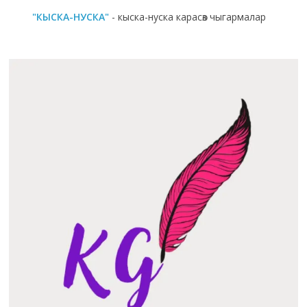
"КЫСКА-НУСКА"
- кыска-нуска карасөз чыгармалар