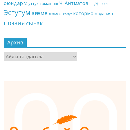
оюндар
Ч. Айтматов
Улуттук тамак-аш
Ш. Дүйшеев
Эстутум
аңгеме
котормо
жомок
маданият
комуз
поэзия
сынак
Архив
Архив