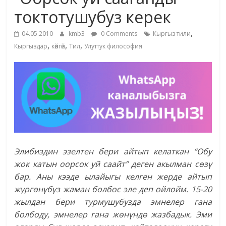
маданияты
токтотушубуз керек
жана
,
адабияты
04.05.2010
kmb3
0 Comments
Кыргыз тили
,
,
,
Кыргыздар
көйгөй
Тил
Улуттук философия
Элибиздин эзелтен бери айтып келаткан “Обу
жок катын оорсок уй саайт” деген акылман сөзү
бар. Аны кээде ылайыгы келген жерде айтып
жүргөнүбүз жаман болбос эле деп ойлойм. 15-20
жылдан бери турмушубузда эмнелер гана
болбоду, эмнелер гана жөнүндө жазбадык. Эми