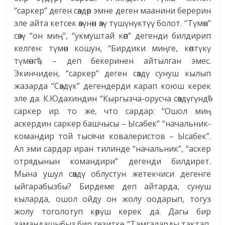
“саркер” деген сөздөр эмне деген маанини берерин
эле айта кетсек өзүнөн өзү түшүнүктүү болот. “Түмөн”
сөзү “он миң”, “укмуштай көп” дегенди билдирип
келген: түмөн кошун, “Бирдики миңге, көптүкү
түмөнгө”, – деп бекеринен айтылган эмес.
Экинчиден, “саркер” деген сөздү сунуш кылып
жазарда “Сөздүк” дегендерди карап коюш керек
эле да. К.Юдахиндин “Кыргызча-орусча сөздүгүндө”
саркер ир. то же, что сардар: “Ошол миң
аскердин саркер башчысы – Ысабек” “начальник-
командир той тысячи ковалеристов – Ысабек”.
Ал эми сардар иран тилинде “начальник”, “аскер
отрядынын командири” дегенди билдирет.
Мына ушул сөздү облустун жетекчиси дегенге
ыйгарабызбы? Бирдеме деп айтарда, сунуш
кыларда, ошол ойду он жолу оодарып, тогуз
жолу тоголотуп көрүш керек да. Дагы бир
замандашыбыз бир гезитке “Тамгаларды тактап,