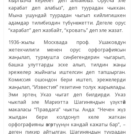
кыргызча керебет деп албайбыз. Орусча эле
карабат деп алабыз”, деп туурадан чыккан.
Мына ушундай туурадан чыгып кийлигишкен
адамдар тилибиздин түбүнө жетти. Дегеле орус
“карабат” деп жазбайт, “кровать” деп эле жазат.
1936-жылы Москвада проф. Ушаковдун
жетекчилиги менен орус орфографиясын
жаңылап, турмушта сиңбегендерин чыгарып,
башка улуттарды эске алып, тилдин жаңы
эрежелер жыйнагы иштелсин деп тапшырган.
Комиссия ошондон бери иштеп, эрежелерди
жаңылап, “Известия” гезитине толук жарыялады.
Эми эртең Указ чыгат деп билдирди. Указ
чыкпай эле Мариэтта Шагиняндын үзүктөй
макаласы “Правдага” чыкты. Анда: “Нечен жүз
жылдан бери колдонуп келе жаткан
орфографияны өзгөртүүнүн кандай кажаты бар”, –
деген пикир айтылган. Шагиняндын туурадан