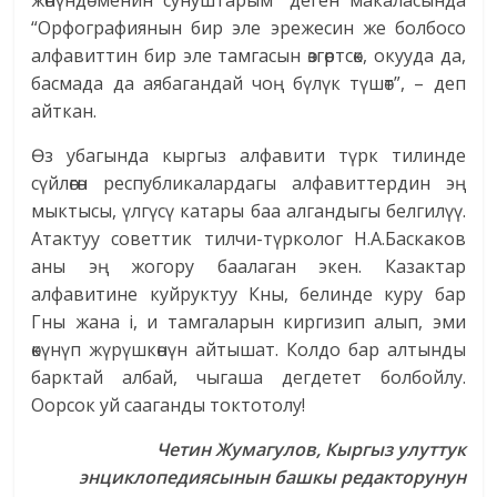
жөнүндө менин сунуштарым” деген макаласында
“Орфографиянын бир эле эрежесин же болбосо
алфавиттин бир эле тамгасын өзгөртсөк, окууда да,
басмада да аябагандай чоң бүлүк түшөт”, – деп
айткан.
Өз убагында кыргыз алфавити түрк тилинде
сүйлөгөн республикалардагы алфавиттердин эң
мыктысы, үлгүсү катары баа алгандыгы белгилүү.
Атактуу советтик тилчи-түрколог Н.А.Баскаков
аны эң жогору баалаган экен. Казактар
алфавитине куйруктуу Кны, белинде куру бар
Гны жана i, и тамгаларын киргизип алып, эми
өкүнүп жүрүшкөнүн айтышат. Колдо бар алтынды
барктай албай, чыгаша дегдетет болбойлу.
Оорсок уй сааганды токтотолу!
Четин Жумагулов, Кыргыз улуттук
энциклопедиясынын башкы редакторунун