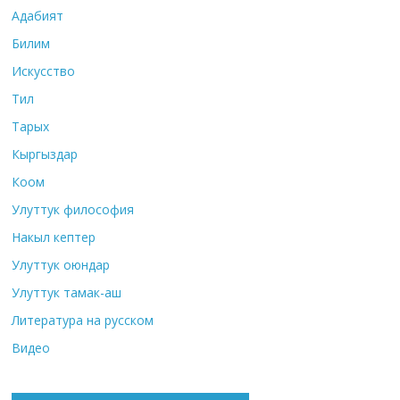
Адабият
Билим
Искусство
Тил
Тарых
Кыргыздар
Коом
Улуттук философия
Накыл кептер
Улуттук оюндар
Улуттук тамак-аш
Литература на русском
Видео