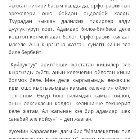
чыккан пикири басым кылды да, орфографиянын
эрежелери ошо бойдон оңдолбой калды.
Туурадан чыккан далилсиз пикирлер элди
дүүлүктүрүп коёт. Адамдар билсе-билбесе деле
коштоп кетмей адат болот. Орфография кылдат
маселе. Аны кыргызча жазган, сүйлөгөн киши эле
биле бербейт.
“Куйруктуу” ариптерди жактаган кишилер эле
кыргызды сүйгөн, анын келечегин ойлогон киши
болмок беле. Мен деле кыргызымды өтө жакшы
көрөм, ошо кыргызымдын камын, келечегин ойлоп
толгоном. Өмүр бою тилимдин камын ойлоп,
анын лексикасын колдон келишинче текшерип
келе жатам. Ал жагынан кээ бир адамдар шек
санабай эле койсун”, – деп жазган.
Хусейин Карасаевич дагы бир “Мамлекеттик тил