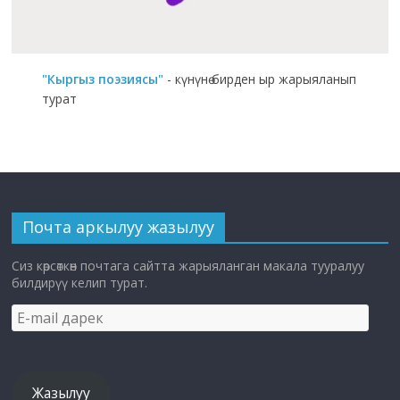
"Кыргыз поэзиясы"
- күнүнө бирден ыр жарыяланып
турат
Почта аркылуу жазылуу
Сиз көрсөткөн почтага сайтта жарыяланган макала тууралуу
билдирүү келип турат.
E-
mail
дарек
Жазылуу