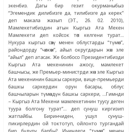
экенбиз. Дагы бир гезит окурманыбыз
“Эгемендик дилибизге да, тилибизге да керек”
деп макала жазып (ЭТ., 26. 02. 2010),
Мамлекетибиздин атын Кыргыз Ата Мекен
Мамлекети деп койсок төп келгени турат…
Нукура кыргыз сөзү менен облустарды “түмөн”,
райондорду “чөлкөм”, айыл округдарын жөн эле
“айыл” деп атасак. Же болбосо Президентибизди
Кыргыз Ата мекенинин ажосу, мамлекет
башчысы, же Премьер-министрди жөн эле Кыргыз
Ата мекенинин башкы саркери, вице-премьерди
башкы саркердин орун басары, облус
башчыларын түмөндүн башкы саркери, …Гимнди
– Кыргыз Ата Мекени мамлекетинин туусу деген
туура болгону турат”… деп сунуш киргизип
жатпайбы. Биринчиден, ушул сунуш-
пикирлердин ой токтотуп, ойлонто тургандай
бир бүдүрү барбы? Ичиндеги “түмөн” менен