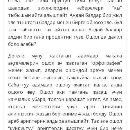
Ооба, эне тили орустун тили болуп калган
шаардык зиялилердин неберелери “кы”
тыбышын айта алышпайт. Андай балдар бир жыл
эле тыштагы балдар менен бирге ойносо эле, бул
эки тыбышты так айтып калат. Андай балдар
элдин бир гана процентин түзөт. Ошол да далил
боло алабы?
Дегеле муну жактаган адамдар макала
аңгемелерин ошол өзү жактаган “орфография”
менен жазып, аларды ошондой эреже менен
гезит бетине чыгарып, тажрыйба кылып көрөлү.
Сабаттуу адамдар ошону жактап калса, анда
ошого өтөлү. Ошол эки тамганы жасаш үчүн
канчалык убара, толгон каражат кетет. Ал эмес,
кыргыз мектептери үчүн араб тилинин
алиппээсин жазып бергениме 4 жыл болду. Ошол
араб ариптерин алдыра алышпайт. Так эле ошол
“куйруктуу” ариптерди жасатуу үчүн бир нече