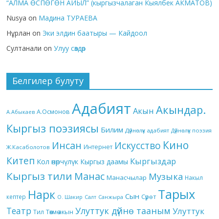
“АЛМА ӨСПӨГӨН АЙЫЛ” (кыргызчалаган Кыялбек АКМАТОВ)
Nusya
on
Мадина ТУРАЕВА
Нұрлан
on
Эки элдин баатыры — Кайдоол
Султанали
on
Улуу сөздөр
Белгилер булуту
Адабият
Акындар.
Акын
А.Осмонов
А.Абыкаев
Кыргыз поэзиясы
Билим
Дүйнөлүк адабият
Дүйнөлүк поэзия
Кино
Инсан
Искусство
Интернет
Ж.Касаболотов
Китеп
Кыргыздар
Кол өнөрчүлүк
Кыргыз даамы
Кыргыз тили
Манас
Музыка
Манасчылар
Накыл
Тарых
Нарк
Сын
кептер
Сүрөт
О. Шакир
Салт
Санжыра
Театр
Улуттук дүйнө тааным
Улуттук
Төкмө акын
Тил