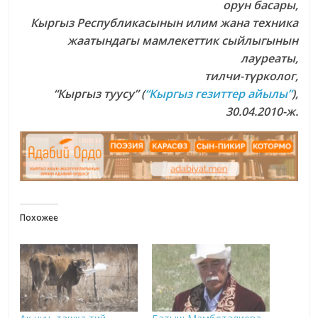
орун басары,
Кыргыз Республикасынын илим жана техника
жаатындагы мамлекеттик сыйлыгынын
лауреаты,
тилчи-түрколог,
“Кыргыз туусу” (
“Кыргыз гезиттер айылы”
),
30.04.2010-ж.
Похожее