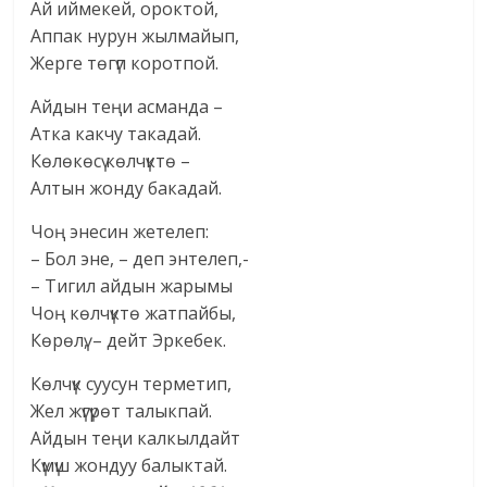
Ай иймекей, ороктой,
Аппак нурун жылмайып,
Жерге төгүп коротпой.
Айдын теңи асманда –
Атка какчу такадай.
Көлөкөсү көлчүктө –
Алтын жонду бакадай.
Чоң энесин жетелеп:
– Бол эне, – деп энтелеп,-
– Тигил айдын жарымы
Чоң көлчүктө жатпайбы,
Көрөлү, – дейт Эркебек.
Көлчүк суусун терметип,
Жел жүгүрөт талыкпай.
Айдын теңи калкылдайт
Күмүш жондуу балыктай.