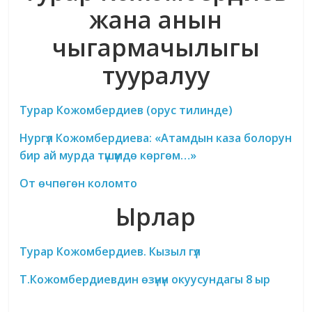
жана анын
чыгармачылыгы
тууралуу
Турар Кожомбердиев (орус тилинде)
Нургүл Кожомбердиева: «Атамдын каза болорун
бир ай мурда түшүмдө көргөм…»
От өчпөгөн коломто
Ырлар
Турар Кожомбердиев. Кызыл гүл
Т.Кожомбердиевдин өзүнүн окуусундагы 8 ыр