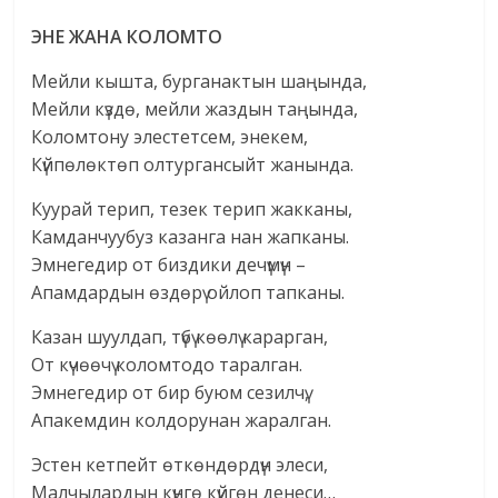
ЭНЕ ЖАНА КОЛОМТО
Мейли кышта, бурганактын шаңында,
Мейли күздө, мейли жаздын таңында,
Коломтону элестетсем, энекем,
Күйпөлөктөп олтургансыйт жанында.
Куурай терип, тезек терип жакканы,
Камданчуубуз казанга нан жапканы.
Эмнегедир от биздики дечүмүн –
Апамдардын өздөрү ойлоп тапканы.
Казан шуулдап, түбү көөлү карарган,
От күчөөчү коломтодо таралган.
Эмнегедир от бир буюм сезилчү,
Апакемдин колдорунан жаралган.
Эстен кетпейт өткөндөрдүн элеси,
Малчылардын күнгө күйгөн денеси…