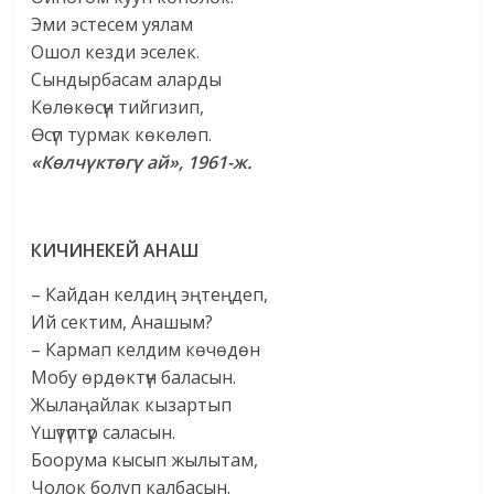
Эми эстесем уялам
Ошол кезди эселек.
Сындырбасам аларды
Көлөкөсүн тийгизип,
Өсүп турмак көкөлөп.
«Көлчүктөгү ай», 1961-ж.
КИЧИНЕКЕЙ АНАШ
– Кайдан келдиң эңтеңдеп,
Ий сектим, Анашым?
– Кармап келдим көчөдөн
Мобу өрдөктүн баласын.
Жылаңайлак кызартып
Үшүтүптүр саласын.
Боорума кысып жылытам,
Чолок болуп калбасын.