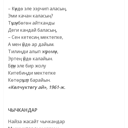
– Күндө эле ээрчип аласың,
Эми качан каласың?
Түшүнбөгөн айтканды
Деги кандай баласың,
– Сен кетесиң мектепке,
А мен үйдө ар дайым.
Тилиңди алып жүрөмүн,
Эртең үйдө калайын.
Бүгүн эле бир жолу
Китебиңди мектепке
Көтөрүшүп барайын.
«Көлчүктөгү ай», 1961-ж.
ЧЫЧКАНДАР
Найза жасайт чычкандар