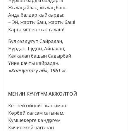
Чуркап барды балдарга
Жылаңайлак, жылаң баш.
Анда балдар кыйкырды:
– Эй, жарты баш, жарты баш!
Карга менен кык талаш!
Бул сөздү угуп Сайрадан,
Нурдан, Гүлдөн, Айнадан,
Калкалап башын Садырбай
Үйүнө качты кайрадан.
«Көлчүктөгү ай», 1961-ж.
МЕНИН КҮЧҮГҮМ АКЖОЛТОЙ
Кетпей ойнойт жаныман.
Көрбөй калсам сагынам.
Кумшекерге көндүргөм
Кичинекей чагынан.