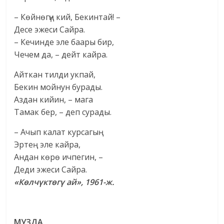
– Көйнөгүң кий, Бекинтай! –
Десе эжеси Сайра.
– Кечинде эле баары бир,
Чечем да, – дейт кайра.
Айткан тилди укпай,
Бекин мойнун бурады.
Аздан кийин, – мага
Тамак бер, – деп сурады.
– Ачып калат курсагың
Эртең эле кайра,
Андан көрө ичпегин, –
Деди эжеси Сайра.
«Көлчүктөгү ай», 1961-ж.
МУЗДА