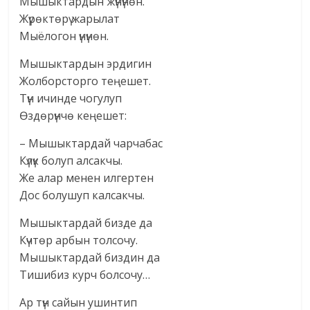
Мышыктардын жүнүнөн.
Жүрөктөрү жарылат
Мыёлогон үнүнөн.
Мышыктардын эрдигин
Жолборсторго теңешет.
Түн ичинде чогулуп
Өздөрүнчө кеңешет:
– Мышыктардай чарчабас
Күлүк болуп алсакчы.
Же алар менен илгертен
Дос болушуп калсакчы.
Мышыктардай бизде да
Күчтөр арбын толсочу.
Мышыктардай биздин да
Тишибиз курч болсочу…
Ар түн сайын ушинтип