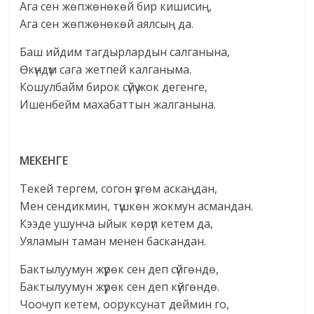
Ага сен жөпжөнөкөй бир кишисиң,
Ага сен жөпжөнөкөй аялсың да.
Баш ийдим тагдырлардын салганына,
Өкүндүм сага жетпей калганыма.
Кошулбайм бирок сүйүү жок дегенге,
Ишенбейм махабаттын жалганына.
МЕКЕНГЕ
Текей тергем, согон үзгөм аскаңдан,
Мен сендикмин, түшкөн жокмун асмандан.
Кээде ушунча ыйык көрүп кетем да,
Уяламын таман менен баскандан.
Бактылуумун жүрөк сен деп сүйгөндө,
Бактылуумун жүрөк сен деп күйгөндө.
Чоочуп кетем, ооруксунат деймин го,