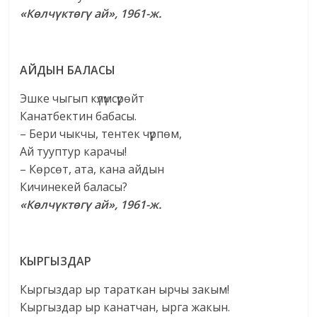
«Көлчүктөгү ай», 1961-ж.
АЙДЫН БАЛАСЫ
Эшке чыгып күлүмсүрөйт
Канатбектин бабасы.
– Бери чыкчы, тентек чүрпөм,
Ай тууптур карачы!
– Көрсөт, ата, кана айдын
Кичинекей баласы?
«Көлчүктөгү ай», 1961-ж.
КЫРГЫЗДАР
Кыргыздар ыр тараткан ырчы закым!
Кыргыздар ыр канатчан, ырга жакын.