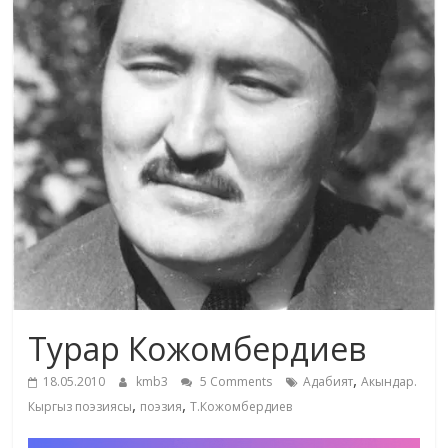
жана
адабияты
Турар Кожомбердиев
,
18.05.2010
kmb3
5 Comments
Адабият
Акындар.
,
,
Кыргыз поэзиясы
поэзия
Т.Кожомбердиев