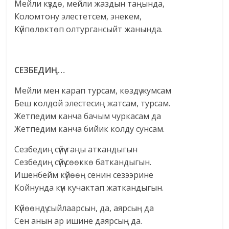
Мейли күздө, мейли жаздын таңында,
Коломтону элестетсем, энекем,
Күйпөлөктөп олтургансыйт жанында.
СЕЗБЕДИҢ…
Мейли мен карап турсам, көздү жумсам
Беш колдой элестесиң жатсам, турсам.
Жетпедим канча бачым чуркасам да
Жетпедим канча бийик колду сунсам.
Сезбедиң сүйүү таңы аткандыгын
Сезбедиң сүйүү сөөккө баткандыгын.
Ишенбейм күйөөң сенин сезээрине
Койнунда күн кучактап жаткандыгын.
Күйөөндү сыйлаарсын, да, аярсың да
Сен анын ар ишине даярсың да.