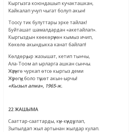
Кыргызга коюндашып кучакташкан,
Кайкалап учуп чыгат болуп акын!
Тоосу тик булуттары эрке тайлак!
Буйташат шамалдардан «акетайлап».
Кыргыздын көөкөрүнөн кымыз ичип,
Көкөлө акындыкка канат байлап!
Көлдөрү ыр жазышат, кетип тынчы,
Ала-Тоом ал ырларга ашкан сынчы.
Жүлүнгө чуркап өтсө кыргыз деми
Жүрөгүң боло түшөт акын-ырчы!
«Кызыл алма», 1965-ж.
22 ЖАШЫМА
Сааттар-сааттарды, күн-күндү улап,
Зыпылдап жыл артынан жылдар кулап.