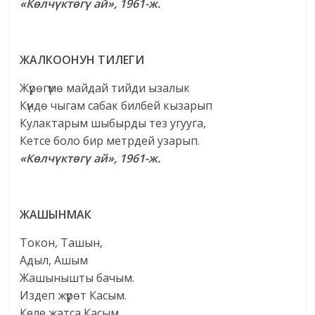
«Көлчүктөгү ай», 1961-ж.
ЖАЛКООНУН ТИЛЕГИ
Жүрөгүмө майдай тийди ызалык
Күндө чыгам сабак билбей кызарып
Кулактарым шыбырды тез угууга,
Кетсе боло бир метрдей узарып.
«Көлчүктөгү ай», 1961-ж.
ЖАШЫНМАК
Токон, Ташын,
Адыл, Ашым
Жашынышты бачым.
Издеп жүрөт Касым.
Келе жатса Касым