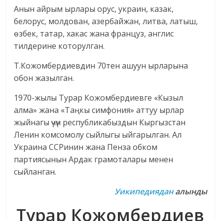
Анын айрым ырлары орус, украин, казак,
белорус, молдован, азербайжан, литва, латыш,
өзбек, татар, хакас жана француз, англис
тилдерине которулган.
Т.Кожомбердиевдин 70тен ашуун ырларына
обон жазылган.
1970-жылы Турар Кожомбердиевге «Кызыл
алма» жана «Таңкы симфония» аттуу ырлар
жыйнагы үчүн республикабыздын Кыргызстан
Ленин комсомолу сыйлыгы ыйгарылган. Ал
Украина ССРинин жана Пенза обком
партиясынын Ардак грамоталары менен
сыйланган.
Уикипедиядан
алынды
Турар Кожомбердиев