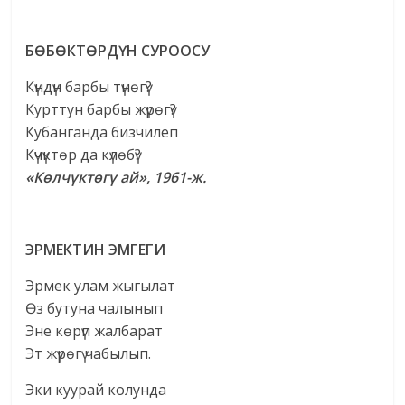
БӨБӨКТӨРДҮН СУРООСУ
Күндүн барбы түнөгү?
Курттун барбы жүрөгү?
Кубанганда бизчилеп
Күчүктөр да күлөбү?
«Көлчүктөгү ай», 1961-ж.
ЭРМЕКТИН ЭМГЕГИ
Эрмек улам жыгылат
Өз бутуна чалынып
Эне көрүп жалбарат
Эт жүрөгү чабылып.
Эки куурай колунда