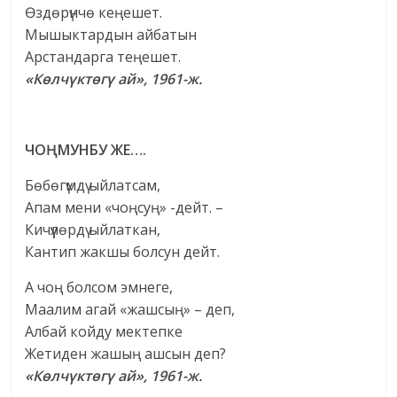
Өздөрүнчө кеңешет.
Мышыктардын айбатын
Арстандарга теңешет.
«Көлчүктөгү ай», 1961-ж.
ЧОҢМУНБУ ЖЕ….
Бөбөгүмдү ыйлатсам,
Апам мени «чоңсуң» -дейт. –
Кичүүлөрдү ыйлаткан,
Кантип жакшы болсун дейт.
А чоң болсом эмнеге,
Маалим агай «жашсың» – деп,
Албай койду мектепке
Жетиден жашың ашсын деп?
«Көлчүктөгү ай», 1961-ж.