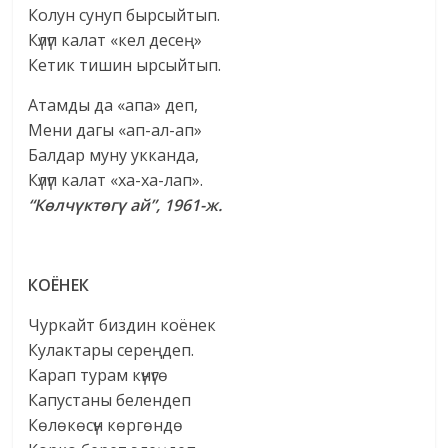
Колун сунуп бырсыйтып.
Күлүп калат «кел десең»
Кетик тишин ырсыйтып.
Атамды да «апа» деп,
Мени дагы «ап-ал-ап»
Балдар муну укканда,
Күлүп калат «ха-ха-лап».
“Көлчүктөгү ай”, 1961-ж.
КОЁНЕК
Чуркайт биздин коёнек
Кулактары сереңдеп.
Карап турам күнүгө
Капустаны белендеп
Көлөкөсүн көргөндө