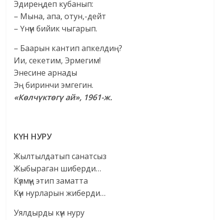
Эдиреңдеп кубанып:
– Мына, апа, отун,-дейт
– Үнүн бийик чыгарып.
– Баарын кантип апкелдиң?
Ии, секетим, Эрмегим!
Энесине арнады
Эң биринчи эмгегин.
«Көлчүктөгү ай», 1961-ж.
КҮН НУРУ
Жылтылдатып санатсыз
Жыбыраган шиберди…
Күлмүң этип заматта
Күн нурларын жиберди…
Уялдырды күн нуру