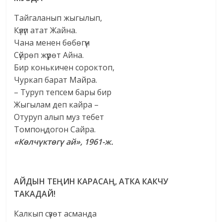
Тайгаланып жыгылып,
Күлүп атат Жайна.
Чана менен бөбөгүн
Сүйрөп жүрөт Айна.
Бир конькичен сороктоп,
Чуркап барат Майра.
– Туруп тепсем бары бир
Жыгылам деп кайра –
Отуруп алып муз тебет
Томпоңдогон Сайра.
«Көлчүктөгү ай», 1961-ж.
АЙДЫН ТЕҢИН КАРАСАҢ, АТКА КАКЧУ
ТАКАДАЙ!
Калкып сүзөт асманда