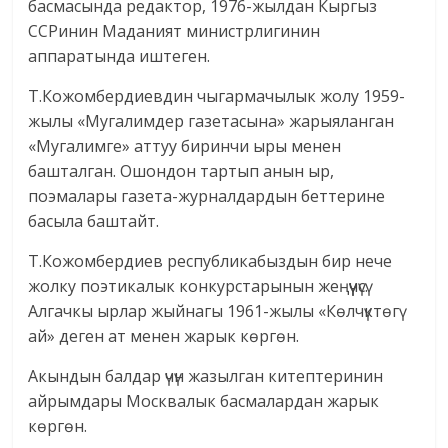
басмасында редактор, 1976-жылдан Кыргыз
ССРинин Маданият министрлигинин
аппаратында иштеген.
Т.Кожомбердиевдин чыгармачылык жолу 1959-
жылы «Мугалимдер газетасына» жарыяланган
«Мугалимге» аттуу биринчи ыры менен
башталган. Ошондон тартып анын ыр,
поэмалары газета-журналдардын беттерине
басыла баштайт.
Т.Кожомбердиев республикабыздын бир нече
жолку поэтикалык конкурстарынын жеңүүчүсү.
Алгачкы ырлар жыйнагы 1961-жылы «Көлчүктөгү
ай» деген ат менен жарык көргөн.
Акындын балдар үчүн жазылган китептеринин
айрымдары Москвалык басмалардан жарык
көргөн.