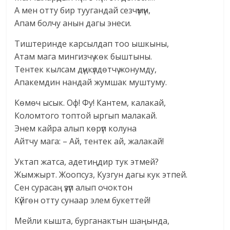
А мен отту бир туугандай сезчүмүн,
Апам болчу анын дагы энеси.
Тиштеринде карсылдап тоо ышкыны,
Атам мага мингизчү көк быштыны.
Тентек кылсам дүңкүлдөтчү жонумду,
Апакемдин нандай жумшак муштуму.
Көмөч ысык. Оф! Фу! Кантем, калакай,
Коломтого топтой ыргып малакай.
Энем кайра алып көрүп колуна
Айтчу мага: – Ай, тентек ай, жалакай!
Уктап жатса, адетиңдир тук этмей?
Жымжырт. Жоопсуз, Кузгун дагы кук этпей.
Сен сурасаң үзүп алып очоктон
Күйгөн отту сунаар элем букеттей!
Мейли кышта, бурганактын шаңында,