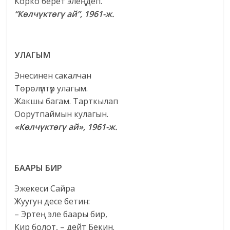
Корко берет элеңдеп.
“Көлчүктөгү ай”, 1961-ж.
УЛАГЫМ
Энесинен сакалчан
Төрөлүптүр улагым.
Жакшы багам. Тарткылап
Оорутпаймын кулагын.
«Көлчүктөгү ай», 1961-ж.
БААРЫ БИР
Эжекеси Сайра
Жуугун десе бетин:
– Эртең эле баары бир,
Кир болот, – дейт Бекин.