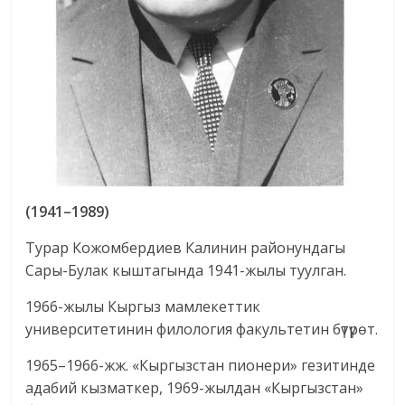
(1941–1989)
Турар Кожомбердиев Калинин районундагы
Сары-Булак кыштагында 1941-жылы туулган.
1966-жылы Кыргыз мамлекеттик
университетинин филология факультетин бүтүрөт.
1965–1966-жж. «Кыргызстан пионери» гезитинде
адабий кызматкер, 1969-жылдан «Кыргызстан»