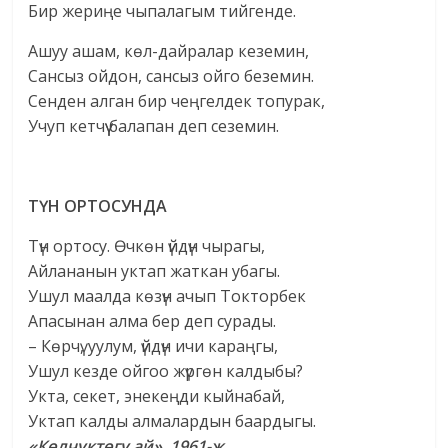
Бир жериңе чыпалагым тийгенде.
Ашуу ашам, көл-дайралар кеземин,
Сансыз ойдон, сансыз ойго беземин.
Сенден алган бир чеңгелдек топурак,
Учуп кетчүү балапан деп сеземин.
ТҮН ОРТОСУНДА
Түн ортосу. Өчкөн үйдүн чырагы,
Айлананын уктап жаткан убагы.
Ушул маалда көзүн ачып Токторбек
Апасынан алма бер деп сурады.
– Көрчү, уулум, үйдүн ичи караңгы,
Ушул кезде ойгоо жүргөн калдыбы?
Укта, секет, энекеңди кыйнабай,
Уктап калды алмалардын баардыгы.
«Көлчүктөгү ай», 1961-ж.