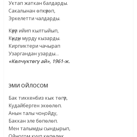
Уктап жаткан балдарды.
Сакалынан өпкүлөп,
Эркелетти чалдарды.
Күлүп ийип кылтыйып,
Күндүн мурду кызарды.
Кирпиктери чачырап
Узаргандан узарды…
«Көлчүктөгү ай», 1961-ж.
ЭМИ ОЙЛОСОМ
Бак тиккенбиз кык төгүп,
Кудайберген экөөлөп.
Анын талы чоңойду,
Баккан эле бөпөлөп.
Мен талымды сындырып,
Ойногом кууп көпөлөк.