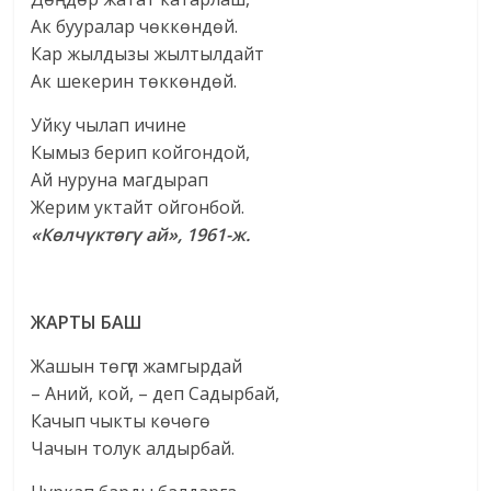
Ак бууралар чөккөндөй.
Кар жылдызы жылтылдайт
Ак шекерин төккөндөй.
Уйку чылап ичине
Кымыз берип койгондой,
Ай нуруна магдырап
Жерим уктайт ойгонбой.
«Көлчүктөгү ай», 1961-ж.
ЖАРТЫ БАШ
Жашын төгүп жамгырдай
– Аний, кой, – деп Садырбай,
Качып чыкты көчөгө
Чачын толук алдырбай.