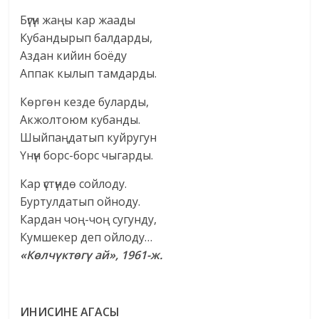
Бүгүн жаңы кар жаады
Кубандырып балдарды,
Аздан кийин боёду
Аппак кылып тамдарды.
Көргөн кезде буларды,
Акжолтоюм кубанды.
Шыйпаңдатып куйругун
Үнүн борс-борс чыгарды.
Кар үстүндө сойлоду.
Буртулдатып ойноду.
Кардан чоң-чоң сугунду,
Кумшекер деп ойлоду…
«Көлчүктөгү ай», 1961-ж.
ИНИСИНЕ АГАСЫ