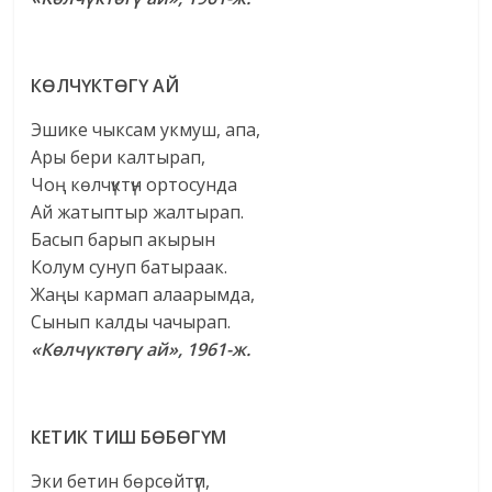
КӨЛЧҮКТӨГҮ АЙ
Эшике чыксам укмуш, апа,
Ары бери калтырап,
Чоң көлчүктүн ортосунда
Ай жатыптыр жалтырап.
Басып барып акырын
Колум сунуп батыраак.
Жаңы кармап алаарымда,
Сынып калды чачырап.
«Көлчүктөгү ай», 1961-ж.
КЕТИК ТИШ БӨБӨГҮМ
Эки бетин бөрсөйтүп,