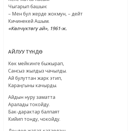
Чыгарып башын:
– Мен бул жерде жокмун, – дейт
Кичинекей Ашым.
«Көлчүктөгү ай», 1961-ж.
АЙЛУУ ТҮНДӨ
Көк мейкинге быжырап,
Сансыз жылдыз чачылды.
Ай булуттан жарк этип,
Караңгыны качырды.
Айдын нуру заматта
Аралады токойду.
Бак-дарактар балпаят
Кийип тонду, чокойду.
Дөңдөр жатат катарлаш,