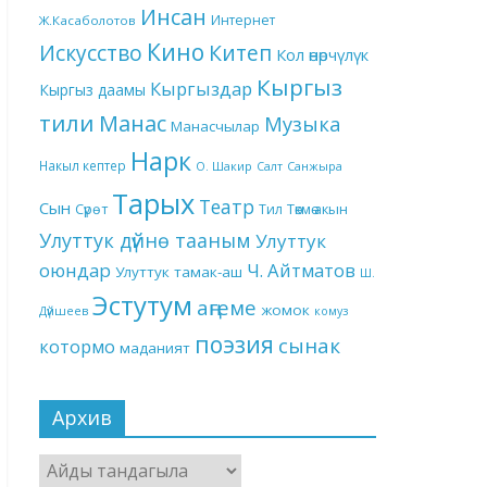
Инсан
Интернет
Ж.Касаболотов
Кино
Китеп
Искусство
Кол өнөрчүлүк
Кыргыз
Кыргыздар
Кыргыз даамы
тили
Манас
Музыка
Манасчылар
Нарк
Накыл кептер
О. Шакир
Салт
Санжыра
Тарых
Театр
Сын
Төкмө акын
Сүрөт
Тил
Улуттук дүйнө тааным
Улуттук
оюндар
Ч. Айтматов
Улуттук тамак-аш
Ш.
Эстутум
аңгеме
жомок
Дүйшеев
комуз
поэзия
сынак
котормо
маданият
Архив
Архив