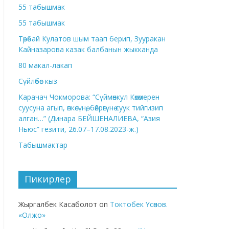
55 табышмак
55 табышмак
Төрөбай Кулатов шым таап берип, Зууракан
Кайназарова казак балбанын жыкканда
80 макал-лакап
Сүйлөбөс кыз
Карачач Чокморова: “Сүймөнкул Көкөмерен
суусуна агып, өпкөсүнө, бөйрөгүнө суук тийгизип
алган…” (Динара БЕЙШЕНАЛИЕВА, “Азия
Ньюс” гезити, 26.07–17.08.2023-ж.)
Табышмактар
Пикирлер
Жыргалбек Касаболот
on
Токтобек Үсөнов.
«Олжо»