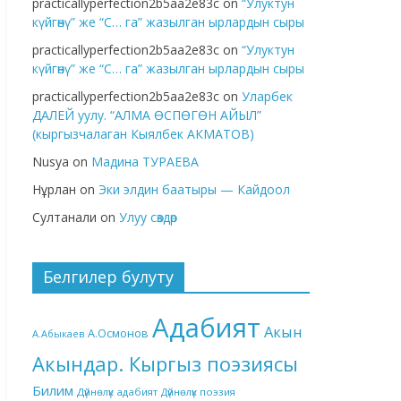
practicallyperfection2b5aa2e83c
on
“Улуктун
күйгөнү” же “С… га” жазылган ырлардын сыры
practicallyperfection2b5aa2e83c
on
“Улуктун
күйгөнү” же “С… га” жазылган ырлардын сыры
practicallyperfection2b5aa2e83c
on
Уларбек
ДАЛЕЙ уулу. “АЛМА ӨСПӨГӨН АЙЫЛ”
(кыргызчалаган Кыялбек АКМАТОВ)
Nusya
on
Мадина ТУРАЕВА
Нұрлан
on
Эки элдин баатыры — Кайдоол
Султанали
on
Улуу сөздөр
Белгилер булуту
Адабият
Акын
А.Осмонов
А.Абыкаев
Акындар. Кыргыз поэзиясы
Билим
Дүйнөлүк адабият
Дүйнөлүк поэзия