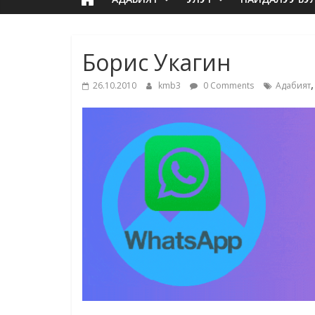
Борис Укагин
26.10.2010
kmb3
0 Comments
Адабият