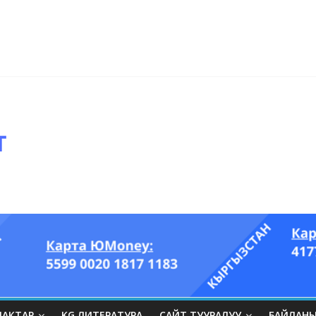
ры он үч акындын котормосунда
ып, өпкөсүнө, бөйрөгүнө суук тийгизип алган…” (Динара БЕЙШЕНАЛИЕВ
ЛАКТАР
KG ЛИТЕРАТУРА
САЙТ ТУУРАЛУУ
БАЙЛАН