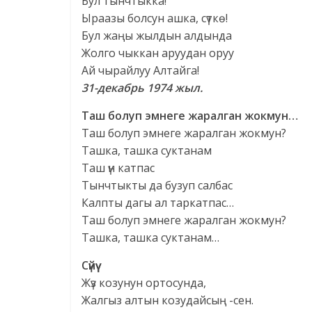
Бул тынчтыкка!
Ыраазы болсун ашка, сүткө!
Бул жаңы жылдын алдында
Жолго чыккан аруудан оруу
Ай чырайлуу Алтайга!
31-декабрь 1974 жыл.
Таш болуп эмнеге жаралган жокмун…
Таш болуп эмнеге жаралган жокмун?
Ташка, ташка суктанам
Таш үн катпас
Тынчтыкты да бузуп салбас
Калпты дагы ал таркатпас…
Таш болуп эмнеге жаралган жокмун?
Ташка, ташка суктанам…
Сүйүү
Жүз козунун ортосунда,
Жалгыз алтын козудайсың -сен.