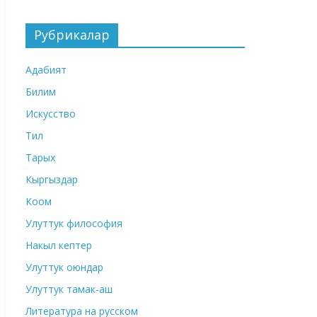
Рубрикалар
Адабият
Билим
Искусство
Тил
Тарых
Кыргыздар
Коом
Улуттук философия
Накыл кептер
Улуттук оюндар
Улуттук тамак-аш
Литература на русском