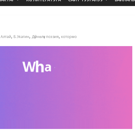
,
,
,
,
Алтай
Б.Укагин
Дүйнөлүк поэзия
котормо