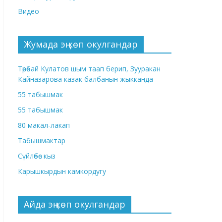
Видео
Жумада эң көп окулгандар
Төрөбай Кулатов шым таап берип, Зууракан
Кайназарова казак балбанын жыкканда
55 табышмак
55 табышмак
80 макал-лакап
Табышмактар
Сүйлөбөс кыз
Карышкырдын камкордугу
Айда эң көп окулгандар