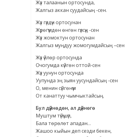
Жүз талаанын ортосунда,
Жалгыз аккан суудайсың -сен.
Жүз гүлдүн ортосунан
Жүрөгүмдөн өнгөн гүлсүң -сен
Жүз жомоктун ортосунан
Жалгыз муңдуу жомогумдайсың –сен
Жүз үйлөр ортосунда
Очогумда күйгөн оттой-сен
Жүз уунун ортосунда
Уупунда эң зыян уусундайсың -сен
О, менин сүйгөнүм
От канаттуу чымчыктайсың.
Бул дүйнөдөн, ал дүйнөгө
Муштум түйүшүп,
Бала төрөлөт ападан…
Жашоо кыйын деп сезди бекен,