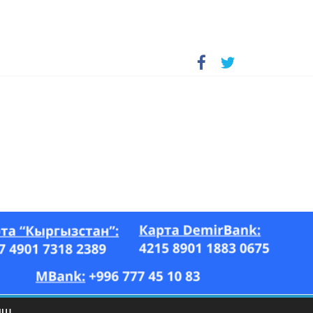
А, “Азия Ньюс” гезити, 26.07–17.08.2023-ж.)
ЫШ