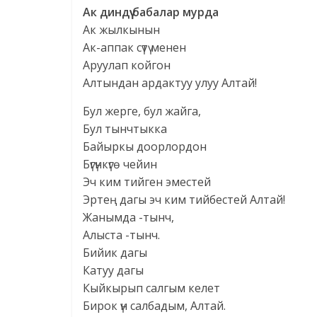
Ак диндүү бабалар мурда
Ак жылкынын
Ак-аппак сүтү менен
Аруулап койгон
Алтындан ардактуу улуу Алтай!
Бул жерге, бул жайга,
Бул тынчтыкка
Байыркы доорлордон
Бүгүнкүгө чейин
Эч ким тийген эместей
Эртең дагы эч ким тийбестей Алтай!
Жанымда -тынч,
Алыста -тынч.
Бийик дагы
Катуу дагы
Кыйкырып салгым келет
Бирок үн салбадым, Алтай.