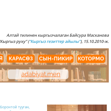
Алтай тилинен кыргызчалаган
Байсура Масканова
“Кыргыз руху” (
“Кыргыз гезиттер айылы”
), 15.10.2010-ж.
Боронтой тууган,