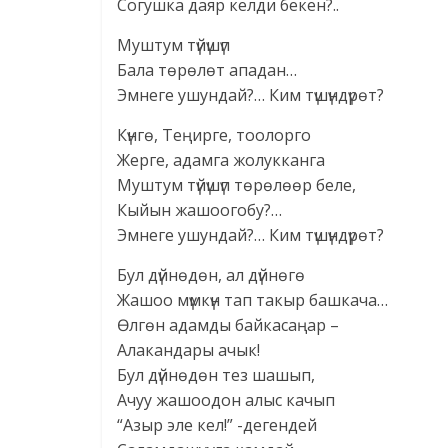
Согушка даяр келди бекен?..
Муштум түйүшүп
Бала төрөлөт ападан…
Эмнеге ушундай?… Ким түшүндүрөт?
Күнгө, Теңирге, тоолорго
Жерге, адамга жолукканга
Муштум түйүшүп төрөлөөр беле,
Кыйын жашоогобу?…
Эмнеге ушундай?… Ким түшүндүрөт?
Бул дүйнөдөн, ал дүйнөгө
Жашоо мүмкүн тап такыр башкача…
Өлгөн адамды байкасаңар –
Алакандары ачык!
Бул дүйнөдөн тез шашып,
Ачуу жашоодон алыс качып
“Азыр эле кел!” -дегендей