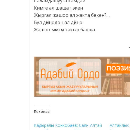
Саламдашууга камдай
Кимге ал шашат экен
Жыргал жашоо ал жакта бекен?…
Бул дүйнөдөн ал дүйнө
Жашоо мүмкүн такыр башка.
Похожее
Кадыралы Конкобаев: Саян-Алтай
Алтайлык 