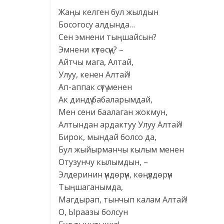
Жаңы келген бул жылдын
Босогосу алдында…
Сен эмнени тыңшайсын?
Эмнени күтөсүң? –
Айтчы мага, Алтай,
Улуу, кенен Алтай!
Ап-аппак сүтү менен
Ак диндүү бабаларымдай,
Мен сени баалаган жокмун,
Алтындан ардактуу Улуу Алтай!
Бирок, мындай болсо да,
Бул жыйырманчы кылым менен
Отузунчу кылымдын, –
Элдеринин үндөрүн, көңүлдөрүн
Тыңшаганымда,
Магдырап, тынчып калам Алтай!
О, Ыраазы болсун