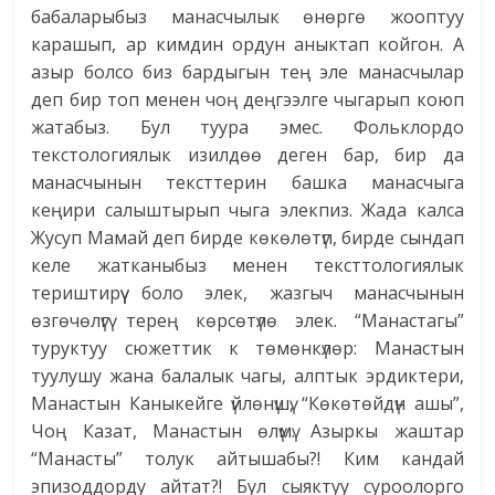
бабаларыбыз манасчылык өнөргө жооптуу
карашып, ар кимдин ордун аныктап койгон. А
азыр болсо биз бардыгын тең эле манасчылар
деп бир топ менен чоң деңгээлге чыгарып коюп
жатабыз. Бул туура эмес. Фольклордо
текстологиялык изилдөө деген бар, бир да
манасчынын тексттерин башка манасчыга
кеңири салыштырып чыга элекпиз. Жада калса
Жусуп Мамай деп бирде көкөлөтүп, бирде сындап
келе жатканыбыз менен тексттологиялык
териштирүү боло элек, жазгыч манасчынын
өзгөчөлүгү терең көрсөтүлө элек. “Манастагы”
туруктуу сюжеттик к төмөнкүлөр: Манастын
туулушу жана балалык чагы, алптык эрдиктери,
Манастын Каныкейге үйлөнүшү, “Көкөтөйдүн ашы”,
Чоң Казат, Манастын өлүмү. Азыркы жаштар
“Манасты” толук айтышабы?! Ким кандай
эпизоддорду айтат?! Бул сыяктуу суроолорго