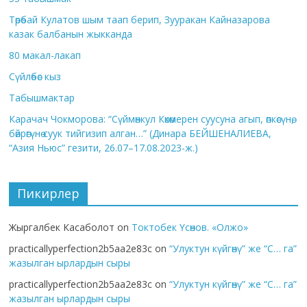
Төрөбай Кулатов шым таап берип, Зууракан Кайназарова
казак балбанын жыкканда
80 макал-лакап
Сүйлөбөс кыз
Табышмактар
Карачач Чокморова: “Сүймөнкул Көкөмерен суусуна агып, өпкөсүнө,
бөйрөгүнө суук тийгизип алган…” (Динара БЕЙШЕНАЛИЕВА,
“Азия Ньюс” гезити, 26.07–17.08.2023-ж.)
Пикирлер
Жыргалбек Касаболот
on
Токтобек Үсөнов. «Олжо»
practicallyperfection2b5aa2e83c
on
“Улуктун күйгөнү” же “С… га”
жазылган ырлардын сыры
practicallyperfection2b5aa2e83c
on
“Улуктун күйгөнү” же “С… га”
жазылган ырлардын сыры