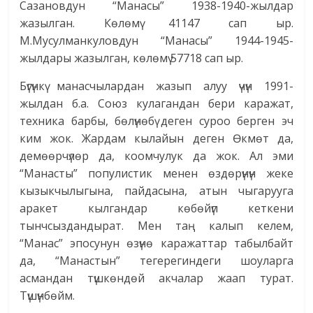
Сазановдун “Манасы” 1938-1940-жылдар
жазылган. Көлөмү 41147 сап ыр.
М.Мусулманкуловдун “Манасы” 1944-1945-
жылдары жазылган, көлөмү 57718 сап ыр.
Бүгүнкү манасчылардан жазып алуу үчүн 1991-
жылдан б.а. Союз кулагандан бери каражат,
техника барбы, бөлүнөбү деген суроо берген эч
ким жок. Жардам кылайын деген Өкмөт да,
демөөрчүлөр да, коомчулук да жок. Ал эми
“Манасты” популистик менен өздөрүнүн жеке
кызыкчылыгына, пайдасына, атын чыгарууга
аракет кылгандар көбөйүп кеткени
тынчсыздандырат. Мен таң калып келем,
“Манас” эпосунун өзүнө каражаттар табылбайт
да, “Манастын” тегерегиндеги шоуларга
асмандан түшкөндөй акчалар жаап турат.
Түшүнбөйм.