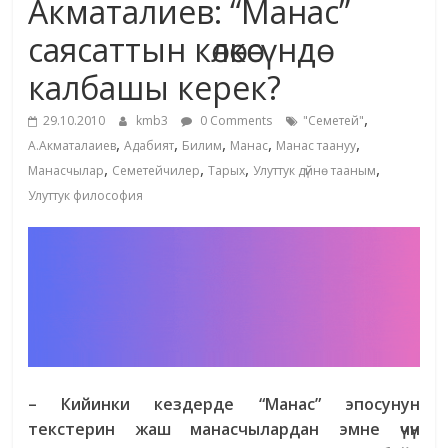
Акматалиев: “Манас”
жана
саясаттын көлөкөсүндө
адабияты
калбашы керек?
,
29.10.2010
kmb3
0 Comments
"Семетей"
,
,
,
,
,
А.Акматалаиев
Адабият
Билим
Манас
Манас таануу
,
,
,
,
Манасчылар
Семетейчилер
Тарых
Улуттук дүйнө тааным
Улуттук философия
– Кийинки кездерде “Манас” эпосунун
текстерин жаш манасчылардан эмне үчүн