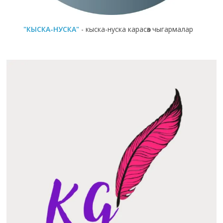
"КЫСКА-НУСКА"
- кыска-нуска карасөз чыгармалар