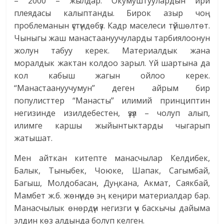
– 2000 – жылдар. Окумуштуулардын ири
плеядасы калыптанды. Бирок азыр чоң
проблеманын үстүндөбүз. Кадр маселеси түйшөлтөт.
Чыныгы жаш манастаануучуларды тарбиялоонун
жолун табуу керек. Материалдык жана
моралдык жактан колдоо зарыл. Үй шартына да
кол кабыш жагын ойлоо керек.
“Манастаануучумун” деген айрым бир
популисттер “Манасты” илимий принциптин
негизинде изилдебестен, үзүл – чолуп алып,
илимге каршы жыйынтыктарды чыгарып
жатышат.
Мен айткан китепте манасчылар Келдибек,
Балык, Тыныбек, Чоюке, Шапак, Сагымбай,
Багыш, Молдобасан, Дуңкана, Акмат, Саякбай,
Мамбет ж.б. жөнүндө эң кеңири материалдар бар.
Манасчылык өнөрдүн негизги үч баскычы дайыма
элдин көз алдында болуп келген.