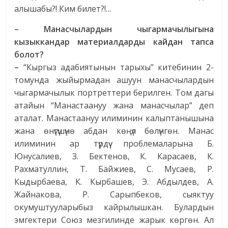
алышабы?! Ким билет?!…
– Манасчылардын чыгармачылыгына
кызыккандар материалдарды кайдан тапса
болот?
–
“Кыргыз адабиятынын тарыхы” китебинин 2-
томунда жыйырмадан ашуун манасчылардын
чыгармачылык портреттери берилген. Том дагы
атайын “Манастаануу жана манасчылар” деп
аталат. Манастаануу илиминин калыптанышына
жана өнүгүшүнө абдан көңүл бөлүнгөн. Манас
илиминин ар түрдүү проблемаларына Б.
Юнусалиев, З. Бектенов, К. Карасаев, К.
Рахматуллин, Т. Байжиев, С. Мусаев, Р.
Кыдырбаева, К. Кырбашев, Э. Абдылдев, А.
Жайнакова, Р. Сарыпбеков, сыяктуу
окумуштууларыбыз кайрылышкан. Булардын
эмгектери Союз мезгилинде жарык көргөн. Ал