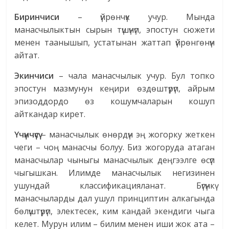
Биринчиси
– үйрөнчүк учур. Мында
манасчылыктын сырын түшүнүп, эпостун сюжети
менен таанышып, устатынан жаттап үйрөнгөнүн
айтат.
Экинчиси
– чала манасчылык учур. Бул топко
эпостун мазмунун кеңири өздөштүрүп, айрым
эпизоддордо өз кошумчаларын кошуп
айткандар кирет.
Үчүнчүсү
– манасчылык өнөрдүн эң жогорку жеткен
чеги – чоң манасчы болуу. Биз жогоруда атаган
манасчылар чыныгы манасчылык деңгээлге өсүп
чыгышкан. Илимде манасчылык негизинен
ушундай классификацияланат. Бүгүнкү
манасчыларды дал ушул принциптин алкагында
бөлүштүрүп, электесек, ким кандай экендиги чыга
келет. Мурун илим – билим менен иши жок ата –