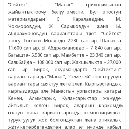
“Сейтек” – “Манас” трилогиясынын
жыйынтыктоочу бөлүгү эмеспи. Бул эпостун
материалдарын С. Каралаевдин, М.
Чокморовдун, Ж. Сарыковдун жана Ы.
Абдрахмановдун варианттары түзөт. “Сейтек”
эпосу Тоголок Молдодо 2.230 сап ыр, Шапакта
11.600 сап ыр, Ы. Абдрахмановдо – 7. 840 сап ыр,
Багышта- 5.580 сап ыр, Мамбетте – 23.340 сап ыр,
Саякбайда – 108.000 сап ыр, Жакшылыкта – 27.000
сап ыр. Бирок, окурмандарга “Сейтектин”
варианттары да “Манас”, “Семетей” эпосторунун
варианттары сыяктуу жете элек. Кыргызстандык
кыргыздарда эле Манастын урпактары катары
Кенен, Алымсарык, Кулансарыктар жөнүндө
айтылып келген. Бирок, алардын көркөмдүгү
солгун жана варианттарында композициялык
туруктуулук жок болгондуктан жана эпикалык
жүктү көтөрбөгөндүктөн алар эл ичинде кабыл