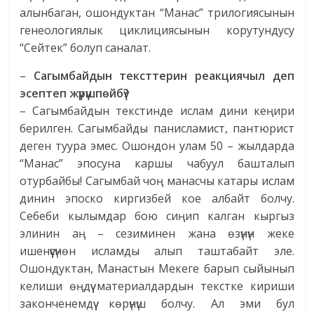
алынбаган, ошондуктан “Манас” трилогиясынын
генеологиялык циклициясынын корутундусу
“Сейтек” болуп саналат.
–
Сагымбайдын тексттерин реакциячыл деп
эсептеп жүрүшпөйбү?
– Сагымбайдын текстинде ислам дини кеңири
берилген. Сагымбайды панисламист, пантюрист
деген туура эмес. Ошондон улам 50 – жылдарда
“Манас” эпосуна каршы чабуул башталып
отурбайбы! Сагымбай чоң манасчы катары ислам
динин эпоско киргизбей кое албайт болчу.
Себеби кылымдар бою сиңип калган кыргыз
элинин аң – сезиминен жана өзүнүн жеке
ишенүүсүнөн исламды алып таштабайт эле.
Ошондуктан, Манастын Мекеге барып сыйынып
келиши өңдүү материалдардын текстке кириши
законченемдүү көрүнүш болчу. Ал эми бул