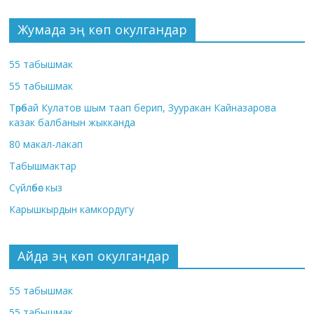
Жумада эң көп окулгандар
55 табышмак
55 табышмак
Төрөбай Кулатов шым таап берип, Зууракан Кайназарова
казак балбанын жыкканда
80 макал-лакап
Табышмактар
Сүйлөбөс кыз
Карышкырдын камкордугу
Айда эң көп окулгандар
55 табышмак
55 табышмак