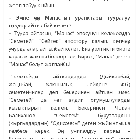
жооп табуу кыйын.
–
Эмне үчүн Манастын урапктары тууралуу
сөздөр айтылбай келет?
–
Туура айтасың, “Манас” эпосунун көлөкөсүндө
“Семетей”, “Сейтек” эпостору калып, көпчүлүк
учурда алар айтылбай келет. Биз үчилтикти бирге
карасак жакшы болоор эле, Бирок, “Манас” деген
“Манас” болуп жатпайбы!
“Семетейди” айткандарды (Дыйканбай,
Жаңыбай, Жакшылык, Сейдене ж.б.)
семетейчилер деп бекеринен айткан эмес.
“Семетей” да чет элдик окумушчуларды
кызыктырып келген. Бекеринен Чокан
Валиханов “Семетей” буруттардын
(кыргыздардын) “Одиссеясы” деген жыйынтыкка
келбесе керек. Эң уникалдуу көрүнүш –
Кенжекарадан жазылган “Семетейдин” үзүндүсү