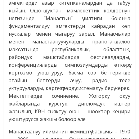
эмгектерди азыр китепканалардан да табуу
кыйын. Ошондуктан, мамлекеттик колдоонун
негизинде “Манастын” үчилтиги боюнча
фундаменталдуу эмгектерди кайрадан көп
нускалар менен чыгаруу зарыл. Манасчылар
менен манастаануучуларды прапогандалоо
максатында республикалык, областтык,
райондук машстабдарда фестивалдарды,
конференцияларды, симпозиумдарды өткөрүү,
көргөзмө уюштуруу, басма сөз беттеринде
атайын беттерди ачуу, радио- теле
уктурууларды, көргөзүүлөрдү системалуу берүү керек.
Мектептерде сочинение, Жогорку окуу
жайларында курстук, дипломдук иштер
жазылып, КВН сыяктуу оюн – шооктор кеңири
уюштурулса жакшы болоор эле.
Манастаануу илиминин жемиштүү баскычы – 1970