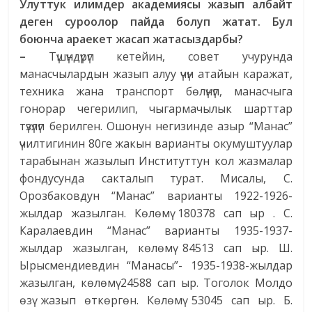
Улуттук илимдер академиясы жазып албайт
деген суроолор пайда болуп жатат. Бул
боюнча араекет жасап жатасыздарбы?
–
Түшүндүрүп кетейин, совет учурунда
манасчылардын жазып алуу үчүн атайын каражат,
техника жана транспорт бөлүнүп, манасчыга
гонорар чегерилип, чыгармачылык шарттар
түзүлүп берилген. Ошонун негизинде азыр “Манас”
үчилтигинин 80ге жакын варианты окумуштуулар
тарабынан жазылып Институттун кол жазмалар
фондусунда сакталып турат. Мисалы, С.
Орозбаковдун “Манас” варианты 1922-1926-
жылдар жазылган. Көлөмү 180378 сап ыр . С.
Каралаевдин “Манас” варианты 1935-1937-
жылдар жазылган, көлөмү 84513 сап ыр. Ш.
Ырысмендиевдин “Манасы”- 1935-1938-жылдар
жазылган, көлөмү 24588 сап ыр. Тоголок Молдо
өзү жазып өткөргөн. Көлөмү 53045 сап ыр. Б.