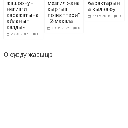
жашоонун
мезгил жана
барактарын
негизги
кыргыз
а кылчаюу
каражатына
повесттери”
27.05.2016
0
айланып
. 2-макала
калды»
19.05.2025
0
29.01.2015
0
Оюңузду жазыңыз