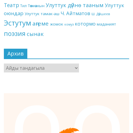
Театр
Улуттук дүйнө тааным
Улуттук
Төкмө акын
Тил
оюндар
Ч. Айтматов
Улуттук тамак-аш
Ш. Дүйшеев
Эстутум
аңгеме
котормо
жомок
маданият
комуз
поэзия
сынак
Архив
Архив