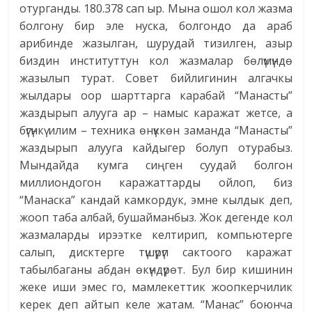
отурганды. 180.378 сап ыр. Мына ошол кол жазма
болгону бир эле нуска, болгондо да араб
арибинде жазылган, шурудай тизилген, азыр
биздин институттун кол жазмалар бөлүмүндө
жазылып турат. Совет бийлигинин алгачкы
жылдары оор шарттарга карабай “Манасты”
жаздырып алууга ар – намыс каражат жетсе, а
бүгүнкү илим – техника өнүккөн заманда “Манасты”
жаздырып алууга кайдыгер болуп отурабыз.
Мындайда кумга сиңген суудай болгон
миллиондогон каражаттарды ойлоп, биз
“Манаска” кандай камкордук, эмне кылдык деп,
жооп таба албай, бушайманбыз. Жок дегенде кол
жазмаларды ирээтке келтирип, компьютерге
салып, дисктерге түшүрүп сактоого каражат
табылбаганы абдан өкүндүрөт. Бул бир кишинин
жеке иши эмес го, мамлекеттик жоопкерчилик
керек деп айтып келе жатам. “Манас” боюнча