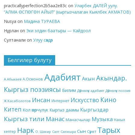
practicallyperfection2b5aa2e83c
on
Уларбек ДАЛЕЙ уулу.
“АЛМА ӨСПӨГӨН АЙЫЛ” (кыргызчалаган Кыялбек АКМАТОВ)
Nusya
on
Мадина ТУРАЕВА
Нұрлан
on
Эки элдин баатыры — Кайдоол
Султанали
on
Улуу сөздөр
Белгилер булуту
Адабият
Акындар.
Акын
А.Осмонов
А.Абыкаев
Кыргыз поэзиясы
Билим
Дүйнөлүк адабият
Дүйнөлүк поэзия
Кино
Инсан
Искусство
Интернет
Ж.Касаболотов
Китеп
Кыргыздар
Кол өнөрчүлүк
Кыргыз даамы
Кыргыз тили
Манас
Музыка
Манасчылар
Накыл
Тарых
Нарк
Сын
кептер
Сүрөт
О. Шакир
Салт
Санжыра