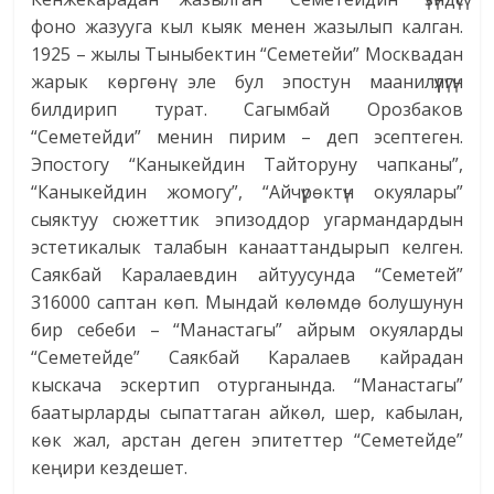
фоно жазууга кыл кыяк менен жазылып калган.
1925 – жылы Тыныбектин “Семетейи” Москвадан
жарык көргөнү эле бул эпостун маанилүүлүгүн
билдирип турат. Сагымбай Орозбаков
“Семетейди” менин пирим – деп эсептеген.
Эпостогу “Каныкейдин Тайторуну чапканы”,
“Каныкейдин жомогу”, “Айчүрөктүн окуялары”
сыяктуу сюжеттик эпизоддор угармандардын
эстетикалык талабын канааттандырып келген.
Саякбай Каралаевдин айтуусунда “Семетей”
316000 саптан көп. Мындай көлөмдө болушунун
бир себеби – “Манастагы” айрым окуяларды
“Семетейде” Саякбай Каралаев кайрадан
кыскача эскертип отурганында. “Манастагы”
баатырларды сыпаттаган айкөл, шер, кабылан,
көк жал, арстан деген эпитеттер “Семетейде”
кеңири кездешет.