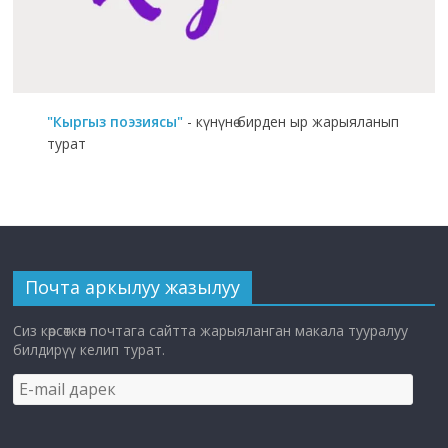
"Кыргыз поэзиясы"
- күнүнө бирден ыр жарыяланып
турат
Почта аркылуу жазылуу
Сиз көрсөткөн почтага сайтта жарыяланган макала тууралуу
билдирүү келип турат.
E-
mail
дарек