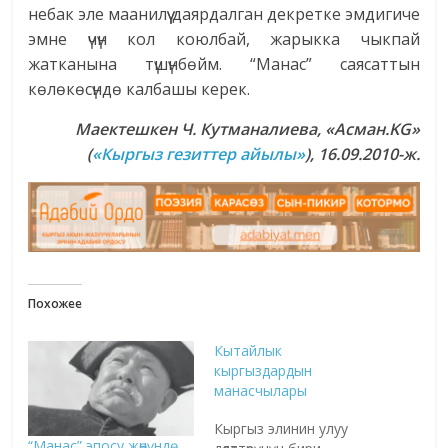
небак эле маанилүү даярдалган декретке эмдигиче
эмне үчүн кол коюлбай, жарыкка чыкпай
жатканына түшүнбөйм. “Манас” саясаттын
көлөкөсүндө калбашы керек.
Маектешкен
Ч. Кутманалиева, «Асман.
KG
»
(
«Кыргыз гезиттер айылы»
)
, 16.09.2010-ж.
Похожее
Кытайлык
кыргыздардын
манасчылары
Кыргыз элинин улуу
“Манас” эпосу жөнүндө