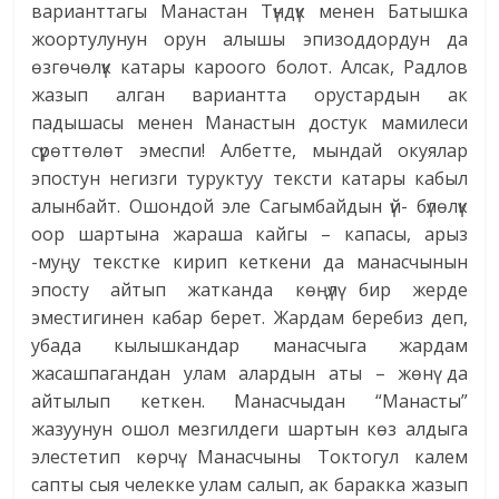
варианттагы Манастан Түндүк менен Батышка
жоортулунун орун алышы эпизоддордун да
өзгөчөлүк катары кароого болот. Алсак, Радлов
жазып алган вариантта орустардын ак
падышасы менен Манастын достук мамилеси
сүрөттөлөт эмеспи! Албетте, мындай окуялар
эпостун негизги туруктуу тексти катары кабыл
алынбайт. Ошондой эле Сагымбайдын үй- бүлөлүк
оор шартына жараша кайгы – капасы, арыз
-муңу текстке кирип кеткени да манасчынын
эпосту айтып жатканда көңүлү бир жерде
эместигинен кабар берет. Жардам беребиз деп,
убада кылышкандар манасчыга жардам
жасашпагандан улам алардын аты – жөнү да
айтылып кеткен. Манасчыдан “Манасты”
жазуунун ошол мезгилдеги шартын көз алдыга
элестетип көрчү. Манасчыны Токтогул калем
сапты сыя челекке улам салып, ак баракка жазып