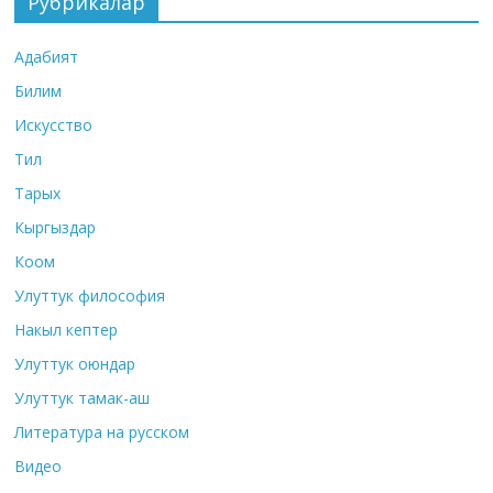
Рубрикалар
Адабият
Билим
Искусство
Тил
Тарых
Кыргыздар
Коом
Улуттук философия
Накыл кептер
Улуттук оюндар
Улуттук тамак-аш
Литература на русском
Видео