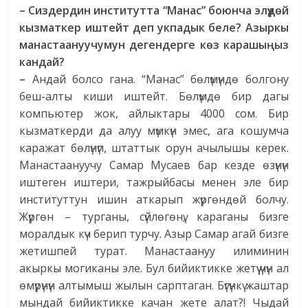
– Сиздердин институтта “Манас” боюнча элүүдөй
кызматкер иштейт деп укпадык беле? Азыркы
манастаануучумун дегендерге көз карашыңыз
кандай?
–
Андай болсо гана. “Манас” бөлүмүндө болгону
беш-алты киши иштейт. Бөлүмдө бир дагы
компьютер жок, айлыктары 4000 сом. Бир
кызматкерди да алуу мүмкүн эмес, ага кошумча
каражат бөлүнүп, штаттык орун ачылышы керек.
Манастаануучу Самар Мусаев бар кезде өзүнүн
иштеген иштери, тажрыйбасы менен эле бир
институттун ишин аткарып жүргөндөй болчу.
Жүргөн – турганы, сүйлөгөнү, караганы бизге
моралдык күч берип турчу. Азыр Самар агай бизге
жетишпей турат. Манастаануу илиминин
акыркы могиканы эле. Бул бийиктикке жетүү үчүн ал
өмүрүнүн алтымыш жылын сарптаган. Бүгүнкү жаштар
мындай бийиктикке качан жете алат?! Чыдай