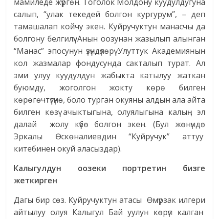
мамиледе жүргөн. Тоголок Молдону куудулдугуна
салып, “улак текедей болгон кургурум”, – деп
тамашалап койчу экен. Куйручуктун манасчы да
болгону белгилүү. Анын оозунан жазылып алынган
“Манас” эпосунун үзүндүлөрү Улуттук Академиянын
кол жазмалар фондусунда сакталып турат. Ал
эми улуу куудулдун жабыкта катылуу жаткан
буюмду, жоголгон жокту көрө билген
көрөгөчтүгүнө, боло турган окуяны алдын ала айта
билген көзү ачыктыгына, олуялыгына калың эл
далай жолу күбө болгон экен. (Бул жө­нүндө
Эркалы Өс­кө­налиевдин “Куй­ручук” аттуу
китебинен окуй аласыздар).
Калыгулдун оозеки портретин бизге
жеткирген
Дагы бир сөз. Куйручуктун атасы Өмүрзак илгери
айтылуу олуя Калыгул Бай уулун көрүп калган