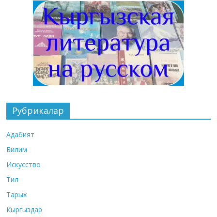
Рубрикалар
Адабият
Билим
Искусство
Тил
Тарых
Кыргыздар