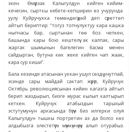
экен. Өмүрзак Калыгулдун кийген кийим-
кечесин, сырткы кебете-кепширин өз учурунда
уулу Куйручукка төмөндөгүдөй деп сүрөттөп
айтып бериптир: “тогуз топчулуктуу кара кашка
ныпчасы бар, сыртынан төө боз чепкен,
башында кары бою кештелүү ак калпак, сары
жаргак шымынын багелегин басма менен
сайдырган, бутуна көк жеке кийген чап жаак,
кара сур киши”.
Бала кезинде атасынан уккан ушул сөздү унутпай,
эсинде сары майдай сактап жүрүп, Куйручук
Октябрь революциясынан кийин кагазга айтып
берип жаздырып, бизге мурас кылып калтырып
кеткен. Куйручук атабыздын тарыхый
эстутумунун аркасында бүгүн биз илгерки олуя
Калыгулдун тышкы портретин аз да болсо көз
алдыбызга элестетүүгө мүмкүнчүлүк алып отурабыз.