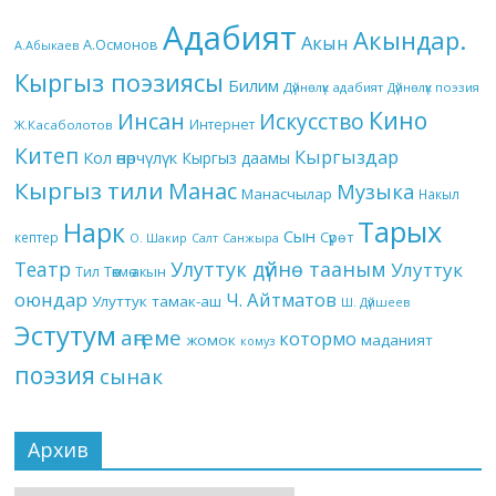
Адабият
Акындар.
Акын
А.Осмонов
А.Абыкаев
Кыргыз поэзиясы
Билим
Дүйнөлүк адабият
Дүйнөлүк поэзия
Кино
Инсан
Искусство
Интернет
Ж.Касаболотов
Китеп
Кыргыздар
Кол өнөрчүлүк
Кыргыз даамы
Кыргыз тили
Манас
Музыка
Манасчылар
Накыл
Тарых
Нарк
Сын
кептер
Сүрөт
О. Шакир
Салт
Санжыра
Театр
Улуттук дүйнө тааным
Улуттук
Төкмө акын
Тил
оюндар
Ч. Айтматов
Улуттук тамак-аш
Ш. Дүйшеев
Эстутум
аңгеме
котормо
жомок
маданият
комуз
поэзия
сынак
Архив