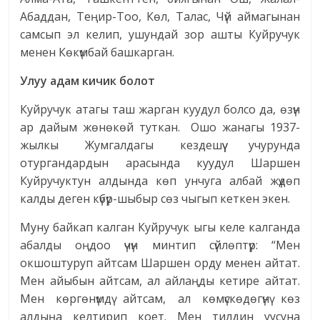
Абаддан, Теңир-Тоо, Көл, Талас, Чүй аймагынан
самсып эл келип, ушундай зор ашты Куйручук
менен Көкүмбай башкарган.
Улуу адам кичик болот
Куйручук атагы таш жарган куудул болсо да, өзүн
ар дайым жөнөкөй туткан. Ошо жанагы 1937-
жылкы Жумгалдагы кездешүү учурунда
отургандардын арасында куудул Шаршен
Куйручуктун алдында көп унчуга албай жүдөп
калды деген күбүр-шыбыр сөз чыгып кеткен экен.
Муну байкап калган Куйручук ыгы келе калганда
абалды оңдоо үчүн минтип сүйлөптүр: “Мен
окшоштуруп айтсам Шаршен орду менен айтат.
Мен айыбын айтсам, ал айлаңды кетире айтат.
Мен көргөнүм­дү айтсам, ал көмүскөдөгүнү көз
алдыңа келтирип коет. Мен тилдин уусуна