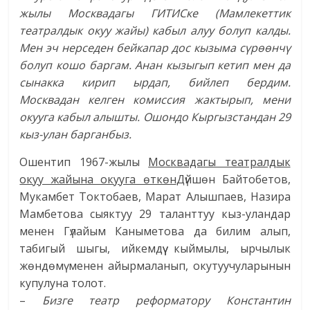
жылы Москвадагы ГИТИСке (Мамлекеттик
театралдык окуу жайы) кабыл алуу болуп калды.
Мен эч нерседен бейкапар дос кызыма сүрөөнчү
болуп кошо баргам. Анан кызыгып кетип мен да
сынакка кирип ырдап, бийлеп бердим.
Москвадан келген комиссия жактырып, мени
окууга кабыл алышты. Ошондо Кыргызстандан 29
кыз-улан барганбыз.
Ошентип 1967-жылы
Москвадагы театралдык
окуу жайына окууга өткөн
Дүйшөн Байтобетов,
Мукамбет Токтобаев, Марат Алышпаев, Назира
Мамбетова сыяктуу 29 таланттуу кыз-уландар
менен Гүлайым Каныметова да билим алып,
табигый шыгы, ийкемдүү кыймылы, ырчылык
жөндөмү менен айырмаланып, окутуучуларынын
купулуна толот.
–
Бизге театр реформатору Константин