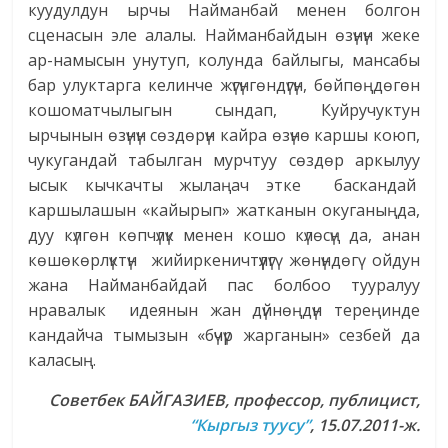
куудулдун ырчы Найманбай менен болгон
сценасын эле алалы. Найманбайдын өзүнүн жеке
ар-намысын унутуп, колунда байлыгы, мансабы
бар улуктарга келинче жүгүнгөндүгүн, бөйпөңдөгөн
кошоматчылыгын сындап, Куйручуктун
ырчынын өзүнүн сөздөрүн кайра өзүнө каршы коюп,
чукугандай табылган мурчтуу сөздөр аркылуу
ысык кычкачты жылаңач этке баскандай
каршылашын «кайырып» жатканын окуганыңда,
дуу күлгөн көпчүлүк менен кошо күлөсүң да, анан
көшөкөрлүктүн жийир­­кеничтүүлүгү жө­нүн­­дөгү ойдун
жана Найманбайдай пас болбоо тууралуу
нравалык идеянын жан дүйнөң­дүн тереңинде
кандайча тымызын «бүчүр жарганын» сезбей да
каласың.
Советбек
БАЙГАЗИЕВ,
профессор,
публицист,
“Кыргыз туусу”
, 15.07.2011-ж.