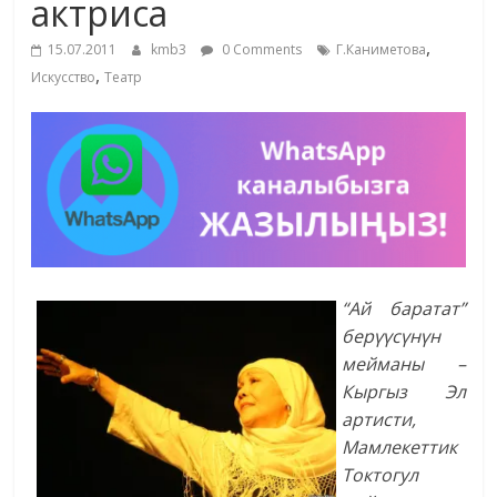
актриса
жана
,
адабияты
15.07.2011
kmb3
0 Comments
Г.Каниметова
,
Искусство
Театр
“Ай баратат”
берүүсүнүн
мейманы –
Кыргыз Эл
артисти,
Мамлекеттик
Токтогул