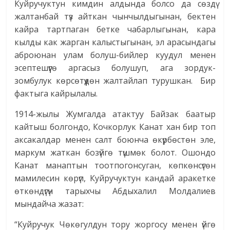
Куйручуктун кимдин алдында болсо да сөздү
жалтанбай түз айткан чынчылдыгынан, бектен
кайра тартпаган бетке чабарлыгынан, кара
кылды как жарган калыстыгынан, эл арасындагы
аброюнан улам болуш-бийлер куудул менен
эсептешүүгө аргасыз болушуп, ага зордук-
зомбулук көрсөтүүдөн жалтайлап турушкан. Бир
фактыга кайрылалы.
1914-жылы Жумгалда атактуу Байзак баатыр
кайтыш болгондо, Кочкорлук Канат хан бир топ
аксакалдар менен салт боюнча өкүрбөстөн эле,
маркум жаткан бозүйгө түшмөк болот. Ошондо
Канат манаптын тоот­погонсуган, көпкөнсүгөн
мамилесин кө­рүп, Куйручуктун кандай аракетке
өткөндү­гүн тарыхчы Абдыхалил Молдалиев
мындайча жазат:
“Куйручук Чөкөгулдун тору жоргосу менен үйгө