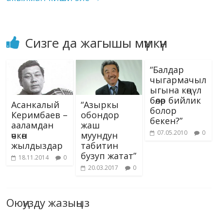
Сизге да жагышы мүмкүн
“Балдар
чыгармачыл
ыгына көңүл
бөлөр бийлик
Асанкалый
“Азыркы
болор
Керимбаев –
обондор
бекен?”
ааламдан
жаш
07.05.2010
0
өчкөн
муундун
жылдыздар
табитин
бузуп жатат”
18.11.2014
0
20.03.2017
0
Оюңузду жазыңыз