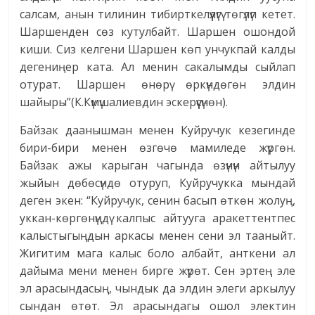
салсам, анын тилинин тибирткелүүлүгү төгүлүп кетет.
Шаршенден сөз кутулбайт. Шаршен ошондой
киши. Сиз келгени Шаршен көп унчукпай калды
дегениңер ката. Ал менин сакалымды сыйлап
отурат. Шаршен өнөрү өркүндөгөн элдин
шайыры”(К.Күмүшалиевдин эскерүү­сүнөн).
Байзак даанышман менен Куйручук кезегинде
бири-бири менен өзгөчө мамиледе жүргөн.
Байзак ажы карыган чагында өзүнүн айтылуу
жыйын дөбөсүндө отуруп, Куйручукка мындай
деген экен: “Куйручук, сенин басып өткөн жолуң,
уккан-көргөнүңдү калпыс айтууга аракеттентпес
калыстыгыңдын аркасы менен сени эл тааныйт.
Жигитим мага калыс боло албайт, анткени ал
дайыма мени менен бирге жүрөт. Сен эртең эле
эл арасындасың, чындык да элдин элеги аркылуу
сындан өтөт. Эл арасындагы ошол электин