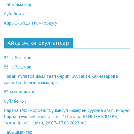
Табышмактар
Сүйлөбөс кыз
Карышкырдын камкордугу
Айда эң көп окулгандар
55 табышмак
55 табышмак
Төрөбай Кулатов шым таап берип, Зууракан Кайназарова
казак балбанын жыкканда
80 макал-лакап
Сүйлөбөс кыз
Карачач Чокморова: “Сүймөнкул Көкөмерен суусуна агып, өпкөсүнө,
бөйрөгүнө суук тийгизип алган…” (Динара БЕЙШЕНАЛИЕВА,
“Азия Ньюс” гезити, 26.07–17.08.2023-ж.)
Табышмактар