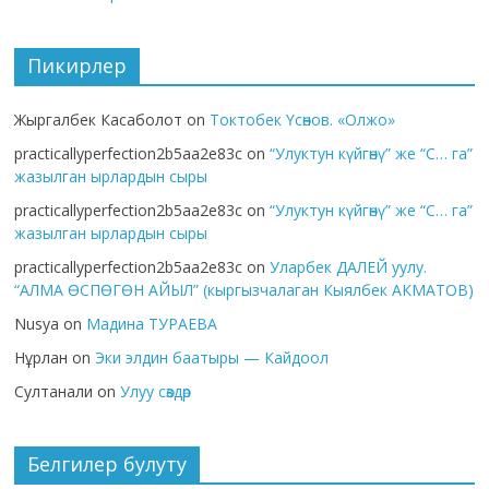
Пикирлер
Жыргалбек Касаболот
on
Токтобек Үсөнов. «Олжо»
practicallyperfection2b5aa2e83c
on
“Улуктун күйгөнү” же “С… га”
жазылган ырлардын сыры
practicallyperfection2b5aa2e83c
on
“Улуктун күйгөнү” же “С… га”
жазылган ырлардын сыры
practicallyperfection2b5aa2e83c
on
Уларбек ДАЛЕЙ уулу.
“АЛМА ӨСПӨГӨН АЙЫЛ” (кыргызчалаган Кыялбек АКМАТОВ)
Nusya
on
Мадина ТУРАЕВА
Нұрлан
on
Эки элдин баатыры — Кайдоол
Султанали
on
Улуу сөздөр
Белгилер булуту