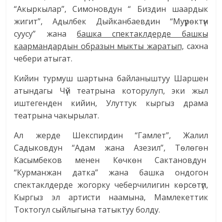
“Акыркылар”, Симоновдун “ Биздин шаардык
жигит”, Адылбек Дыйканбаевдин “Муүрөктүн
суусу” жана
башка спектаклдерде башкы
каармандардын образын мыкты жаратып,
сахна
чебери атыгат.
Кийин турмуш шартына байланыштуу Шаршен
атындагы Чүй театрына которулуп, эки жыл
иштегенден кийин, Улуттук кыргыз драма
театрына чакырылат.
Ал жерде Шекспирдин “Гамлет”, Жалил
Садыковдун “Адам жана Азезил”, Төлөгөн
Касымбеков менен Көчкөн Сактановдун
“Курманжан датка” жана башка ондогон
спектаклдерде жогорку чеберчилигин көрсөтүп,
Кыргыз эл артисти наамына, Мамлекеттик
Токтогул сыйлыгына татыктуу болду.