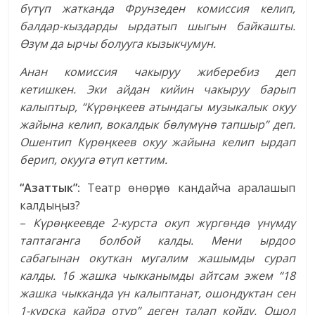
бүтүп жатканда Фрунзеден комиссия келип,
балдар-кыздарды ырдатып шыгын байкашты.
Өзү
м да ырчы болууга кызыкчумун.
Анан комиссия чакыруу жиберебиз деп
кетишкен. Эки айдан кийин чакыруу барып
калыптыр, “Күрөңкеев атындагы музыкалык окуу
жайына келип, вокалдык бөлүмүнө тапшыр” деп.
Ошентип Күрөңкеев окуу жайына келип ырдап
берип, окууга өтүп кеттим.
“Азаттык”:
Театр өнөрүнө кандайча аралашып
калдыңыз?
–
Күрөңкеевде 2-курста окуп жүргөндө үнүмдү
таптаганга болбой калды.
Мени ырдоо
сабагынан окуткан мугалим жашымды сурап
калды. 16 жашка чыкканымды айтсам эжем “18
жашка чыкканда үн калыптанат, ошондуктан сен
1-курска кайра отур” деген талап койду. Ошол