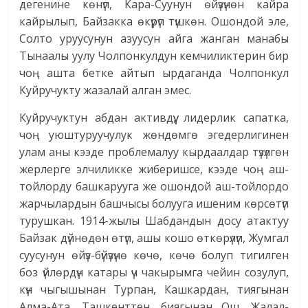
дегенине көнүп, Кара-Суунун өйүзүнөн кайра
кайрылып, Байзакка өкүрүп түшкөн. Ошондой эле,
Солто уруусунун азуусун айга жанган манабы
Тынаалы уулу Чолпонкулдун кемчиликтерин бир
чоң ашта бетке айтып ырдаганда Чолпонкул
Куйручукту жазалай алган эмес.
Куйручуктун абдан активдүү, лидерлик сапатка,
чоң уюштуруучулук жөндөмгө эгедерлигинен
улам аны кээде проблемалуу кырдаалдар түзүлгөн
жерлерге элчиликке жиберишсе, кээде чоң аш-
тойлорду башкарууга же ошондой аш-тойлордо
жарчылардын башчысы болууга ишеним көрсөтүп
турушкан. 1914-жылы Шабдандын досу атактуу
Байзак дүйнөдөн өтүп, ашы кошо өткөрүлүп, Жумгал
суусунун өйүз-бүйүзүнө көчө, көчө болуп тигилген
боз үйлөрдүн катары үч чакырымга чейин созулуп,
күн чыгышынан Турпан, Кашкардан, тиягынан
Алма-Ата, Ташкент­тен, биягынан Ош, Жалал-