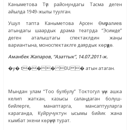
Каныметова Түп районундагы Тасма деген
айылда 1949-жылы туулган.
Ушул тапта Каныметова Арсен Өмүралиев
атындагы шаардык драма театрда “Эсимде”
деген аталыштагы спектаклдин жаңы
вариантына, моноспектаклге даярдык көрүүдө.
Аманбек Жапаров, “Азаттык”, 14.07.2011-ж.
�у� t��� 0U � атын атаган.
Мындан улам “Тоо булбулу” Токтогул үчүн ашка
келип жаткан, казысы салаңдаган болуш-
бийлерге, манаптарга, мансаптууларга
караганда, Куйручуктун ысымы бийик жана
кымбат экени көрүнүп турат.