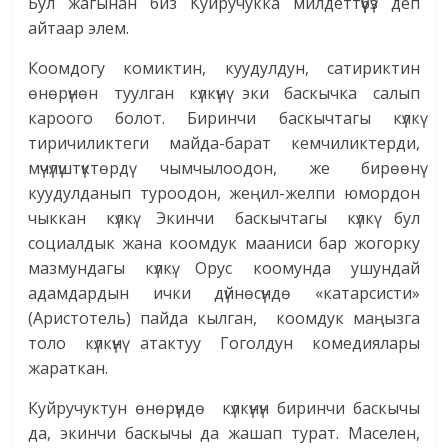
Бул жагынан биз Куйручукка милдеттүүбүз деп
айтаар элем.
Коомдогу комиктин, куудулдун, сатириктин
өнөрүнөн туулган күлкүнү эки баскычка салып
кароого болот. Биринчи баскычтагы күлкү
тиричиликтеги майда-барат кемчиликтерди,
мүчүлүштүктөрдү чымчылоодон, же бирөөнү
куудулданып туроодон, жеңил-желпи юмордон
чыккан күлкү. Экинчи баскычтагы күлкү бул
социалдык жана коомдук мааниси бар жогорку
мазмундагы күлкү. Орус коомунда ушундай
адамдардын ички дүйнөсүндө «катарсисти»
(Аристотель) пайда кылган, коомдук маңызга
толо күлкүнү атактуу Гоголдун комедиялары
жараткан.
Куйручуктун өнөрүндө күлкүнүн биринчи баскычы
да, экинчи баскычы да жашап турат. Маселен,