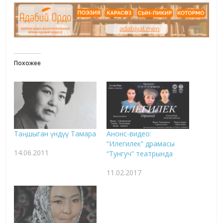
Похожее
Таңшыган үндүү Тамара
Анонс-видео:
“Илегилек” драмасы
14.06.2011
“Тунгуч” театрында
11.02.2017