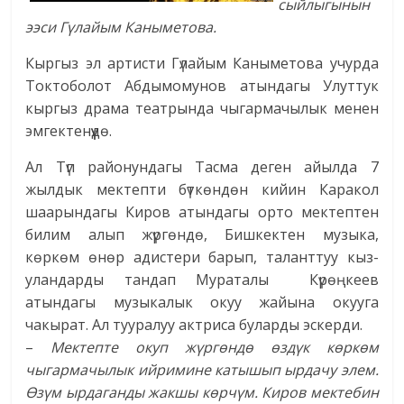
сыйлыгынын
ээси Гүлайым Каныметова.
Кыргыз эл артисти Гүлайым Каныметова учурда
Токтоболот Абдымомунов атындагы Улуттук
кыргыз драма театрында чыгармачылык менен
эмгектенүүдө.
Ал Түп районундагы Тасма деген айылда 7
жылдык мектепти бүткөндөн кийин Каракол
шаарындагы Киров атындагы орто мектептен
билим алып жүргөндө, Бишкектен музыка,
көркөм өнөр адистери барып, таланттуу кыз-
уландарды тандап Мураталы Күрөңкеев
атындагы музыкалык окуу жайына окууга
чакырат. Ал тууралуу актриса буларды эскерди.
–
Мектепте окуп жүргөндө өздүк көркөм
чыгармачылык ийримине катышып ырдачу элем.
Өзүм ырдаганды жакшы көрчүм. Киров мектебин