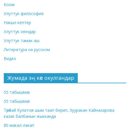
Коом
Улуттук философия
Накыл кептер
Улуттук оюндар
Улуттук тамак-аш
Литература на русском
Видео
Жумада эң көп окулгандар
55 табышмак
55 табышмак
Төрөбай Кулатов шым таап берип, Зууракан Кайназарова
казак балбанын жыкканда
80 макал-лакап