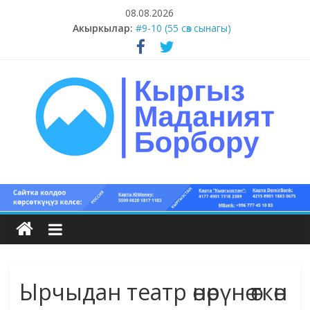
Skip
08.08.2026
to
Акыркылар:
#11-12 (55 сөз сынагы)
content
#9-10 (55 сөз сынагы)
#5-8 (55 сөз сынагы)
#1-4 (55 сөз сынагы)
#13-14 (55 сөз сынагы)
Кыргыз
маданият
борбору
Ырчыдан театр өнөрүнө өткөн
Кыргыз
маданияты