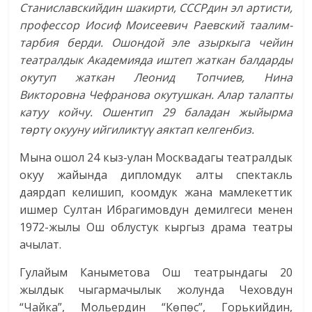
Станиславскийдин шакирти, СССРдин эл артисти,
профессор Иосиф Моисеевич Раевский таалим-
тарбия берди.
Ошондой эле азыркыга чейин
театралдык Академияда иштеп жаткан балдарды
окутуп жаткан Леонид Топчиев, Нина
Викторовна Чефранова окутушкан. Алар талапты
катуу койчу. Ошентип 29 баладан жыйырма
төртү окууну ийгиликтүү аяктап келгенбиз.
Мына ошол 24 кыз-улан Москвадагы театралдык
окуу жайында дипломдук алты спектакль
даярдап келишип, коомдук жана мамлекеттик
ишмер Султан Ибрагимовдун демилгеси менен
1972-жылы Ош облустук кыргыз драма театры
ачылат.
Гулайым Каныметова Ош театрындагы 20
жылдык чыгармачылык жолунда Чеховдун
“Чайка”, Мольердин “Көпөс”, Горькийдин,