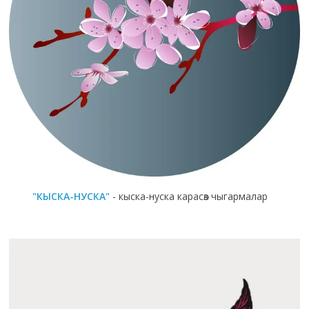
"КЫСКА-НУСКА"
- кыска-нуска карасөз чыгармалар