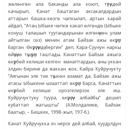
жөлөнгөн ала баканды ала коюп, түтүндөй
качырып, Канат баштаган аксакалдардын
аттарын башка-көзгө чапкылап, артын карай
айдап, “Атаң Ыбыке чөпкө какап өлгөндө (Ыбыке
конуш талашып туугандарынан өлгөнүнөн улам
айтылган сөз) менин атам Байзак ажы өкүрүп
барган. Өкүрүгүмдү бергин” деп, Кара-Суунун наркы
өйүзүнө түшүрүп таштады. Канаттын Байзак ажыга
өкүрбөй келиши келген манаптардын, аны уккан
элдин бирине да жаккан жок. Кайра Куйручукту
“Аягынан эле тик түшкөн азамат да, Байзак ажы
атасы Ыбыкени ызааттап өкүрүп барса, Канаттын
өкүрбөй келиши орозгелирээк эле иш.
Куйручуктуку туура, өкүрүгүн албайбы” дешип
кубаттап жатышты” (А.Молдалиев, Байзак
баатыр, – Бишкек, 1998-жыл, 197-б.).
Канат Куйручукка эч нерсе дей албай, куудулдун