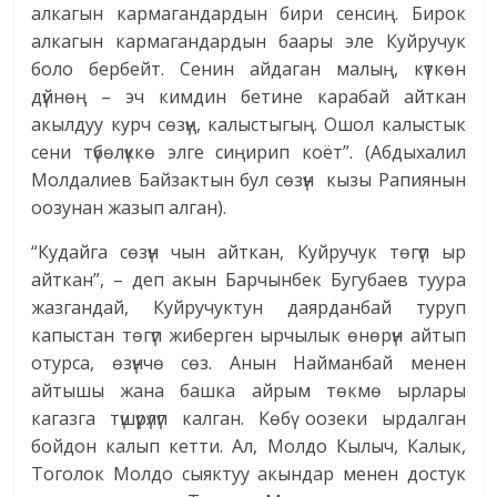
алкагын кармагандардын бири сенсиң. Бирок
алкагын кармагандардын баары эле Куйручук
боло бербейт. Сенин айдаган малың, күткөн
дүйнөң – эч кимдин бетине карабай айткан
акылдуу курч сөзүң, калыстыгың. Ошол калыстык
сени түбөлүккө элге сиңирип коёт”. (Абдыхалил
Молдалиев Байзактын бул сөзүн кызы Рапиянын
оозунан жазып алган).
“Кудайга сөзүн чын айткан, Куйручук төгүп ыр
айткан”, – деп акын Барчынбек Бугубаев туура
жазгандай, Куйручуктун даярданбай туруп
капыстан төгүп жиберген ырчылык өнөрүн айтып
отурса, өзүнчө сөз. Анын Найманбай менен
айтышы жана башка айрым төкмө ырлары
кагазга түшүрүлүп калган. Көбү оозеки ырдалган
бойдон калып кетти. Ал, Молдо Кылыч, Калык,
Тоголок Молдо сыяктуу акындар менен достук