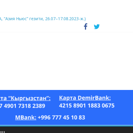
А, “Азия Ньюс” гезити, 26.07–17.08.2023-ж.)
ЫШ