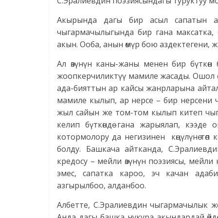
С.Эралиевдин поэзиясындагы туруктуу м
Акырында дагы бир асыл сапатын аст
чыгармачылыгында бир гана максатка, 
акын. Ооба, анын өмүр бою аздектегени, жа
Ал өзүнүн каны-жаны менен бир бүткөн бу
жоопкерчиликтүү мамиле жасады. Ошол с
ада-бияттын ар кайсы жанрларына айтал
мамиле кылып, ар нерсе – бир нерсени ч
жыл сайын же том-том кылып китеп чы
келип бүткөндө гана жарыялап, кээде
котормолору да негизинен көңүлүнө төп 
болду. Башкача айтканда, С.Эралиевд
кредосу – мейли өзүнүн поэзиясы, мейли
эмес, сапатка кароо, эч качан адаб
азгырылбоо, алданбоо.
Албетте, С.Эралиевдин чыгармачылык жо
Анда дагы башка нукура акындардай өйдө-тө