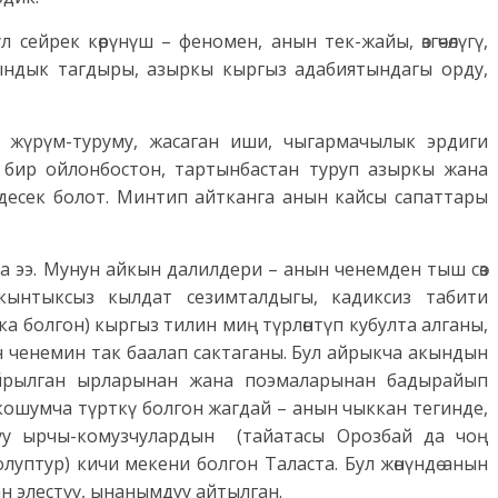
 сейрек көрүнүш – феномен, анын тек-жайы, өзгөчөлүгү,
ындык тагдыры, азыркы кыргыз адабиятындагы орду,
үрү, жүрүм-туруму, жасаган иши, чыгармачылык эрдиги
эч бир ойлонбостон, тартынбастан туруп азыркы жана
десек болот. Минтип айтканга анын кайсы сапаттары
нтка ээ. Мунун айкын далилдери – анын ченемден тыш сөз
кынтыксыз кылдат сезимталдыгы, кадиксиз табити
кка болгон) кыргыз тилин миң түрлөнтүп кубулта алганы,
ин ченемин так баалап сактаганы. Бул айрыкча акындын
айрылган ырларынан жана поэмаларынан бадырайып
 кошумча түрткү болгон жагдай – анын чыккан тегинде,
туу ырчы-комузчулардын (тайатасы Орозбай да чоң
луптур) кичи мекени болгон Таласта. Бул жө­нүндө анын
н элестүү, ынанымдуу айтылган.