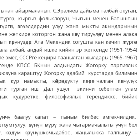
арынан айырмаланып, С.Эралиев дайыма талбай окуган,
стүргөн, кыргыз фольклорун, Чыгыш менен Батыштын
түр­гөн, өзгө элдердин улуу жана мыкты акындарынын
не жеткире которгон жана көзү тирүүлөрү менен алака
ып көрүңүздөр: Ата Мекендик согушта кан кечип жүргөн
ала албай, андай ишке кийин эр жеткенде (1951-1954)
е эмес, СССРге кеңири таанылган жылдары (1965-1967)
генде КПСС БКнын алдындагы Жогорку партиялык
Союзуна караштуу Жогорку адабий курстарда билимин
к кур намысты, көйрөңдүктү көтөрө чалган көп­чүлүк
иги турган иш. Дал ушул экинчи себептен улам
лдык кудуретке, философиялык тереңдикке, бийик
үчүнчү баалуу сапат – тыным билбес эмгекчилдик,
ргө умтулуу, өзүнүн өмүрү жана чыгармачылыгы үчүн бел
, көндүм көрүнүшкө чыдабоо, жаңылыкка талпынуу –