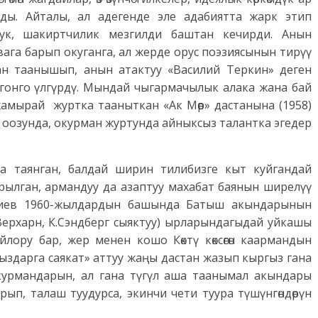
ды. Айталы, ал адегенде эле адабиятта жарк этип
лук, шакиртчилик мезгилди баштан кечирди. Анын
ага барып окуганга, ал жерде орус поэзиясынын тирүү
ан таанышып, анын атактуу «Василий Теркин» деген
ргонго үлгүрдү. Мындай чыгармачылык алака жана бай
ырай журтка тааныткан «Ак Мөөр» дастанына (1958)
 оозунда, окурман журтунда айныксыз талантка эгедер
а таянган, балдай ширин тилибизге кыт куйгандай
рылган, армандуу да азаптуу махабат баянын ширелүү
.Эралиев 1960-жылдардын башында Батыш акындарынын
Э.Верхарн, К.Сэндберг сыяктуу) ырларындагыдай уйкашы
лору бар, жер менен кошо Көктү көксөгөн каармандын
здарга саякат» аттуу жаңы дастан жазып кыргыз гана
курмандарын, ал гана түгүл аша таанымал акындары
п, талаш туудурса, экинчи чети туура түшүнгөндөрүн