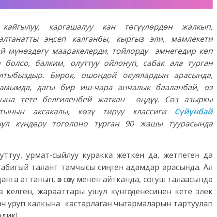
кайгылуу, каргашалуу кан төгүүлөрдөн жалкып,
алтанатты эңсеп калганбы, кыргыз эли, мамлекети
й мүнөздөгү мааракелерди, тойлорду эмнегедир көп
а болсо, балким, олуттуу ойлонуп, сабак ала турган
лтыбыздыр. Бирок, ошондой окуялардын арасында,
амымда, дагы бир иш-чара анчалык бааланбай, өз
асына тете белгиленбей жаткан өңдүү. Сөз азыркы
ятынын аксакалы, көзү тирүү классиги
Сүйүнбай
л күндөрү тоголоно турган 90 жашы туурасында
уттуу, урмат-сыйлуу куракка жеткен да, жетпеген да
 табигый талант тамчысы сиңген адамдар арасында. Ал
га аттанып, өз сөзү менен айтканда, согуш талаасында
а келген, жарааттары ушул күнгө денесинен кете элек
рч уруп калкына кастарлаган чыгармаларын тартуулап
рдик!