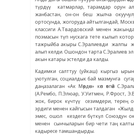
түр­дүү катмарлар, тарамдар орун ал
жанбастан, он-он беш жылча окуучу
ортосунда, жогоруда айтылгандай, Москв
классиги А.Твардовский менен жакынд
поэмасын түп нускага тете кылып кото
тажрыйба акыры С.Эралиевди жалпы жам
алып келди. Ошондон тарта С.Эралиев эл
акын катары эстелди да калды.
Кадимки салттуу (уйкаш) кыргыз ырын
уютулган, социалдык бай мазмунга суга
даңазалаган «Ак Мөөрдөн» көп өтпөй С
(А.Рембо, П.Элюар, У.Уитмен, Р.Фрост, 
жок, бирок күчтүү сезимдери, терең ой
эрдиги менен кайгысын талдаган «Жылды
эмес, ошол кездеги бүткүл Союздун о
менен сынчыларын бир чети таң калтыры
кадыресе тамшандырды.