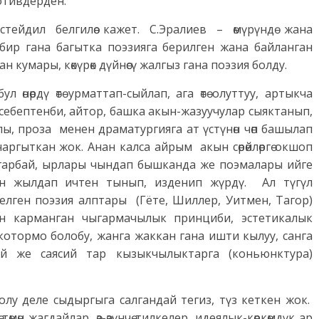
отивдерден.
ейдил белгилөө кажет. С.Эралиев – өмүрүндө жана
бир гана багытка поэзияга берилген жана байланган
н кумары, көкүрөк дүйнөсү жалгыз гана поэзия болду.
л өнөрдү өтө урматтап-сыйлап, ага өтө олуттуу, артыкча
ебептенби, айтор, башка акын-жазуучулар сыяктанып,
ы, проза менен драматургияга ат үстүнөн чөп башылап
аргыткан жок. Анан калса айрым акын сөрөйлөргө окшоп
гарбай, ырлары чындап бышканда же поэмалары ийге
 он жылдап ичтен тынып, изденип жүрдү. Ал түгүл
келген поэзия алптары (Гёте, Шиллер, Уитмен, Тагор)
ин карманган чыгармачылык принциби, эстетикалык
 котормо болобу, жанга жаккан гана ишти кылуу, санга
ий же саясий тар кызыкчылыктарга (коньюнктура)
лу деле сыдыргыга салгандай тегиз, түз кеткен жок.
мөн жагдайлар, өз-өзүнчө тилкелер, идеялык-көркөмдүк ар