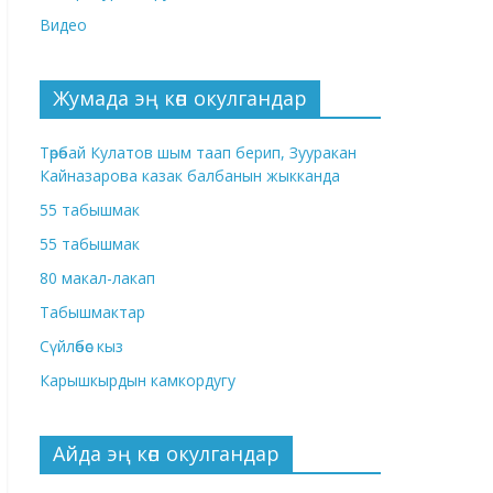
Видео
Жумада эң көп окулгандар
Төрөбай Кулатов шым таап берип, Зууракан
Кайназарова казак балбанын жыкканда
55 табышмак
55 табышмак
80 макал-лакап
Табышмактар
Сүйлөбөс кыз
Карышкырдын камкордугу
Айда эң көп окулгандар