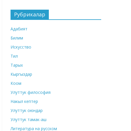
Рубрикалар
Адабият
Билим
Искусство
Тил
Тарых
Кыргыздар
Коом
Улуттук философия
Накыл кептер
Улуттук оюндар
Улуттук тамак-аш
Литература на русском