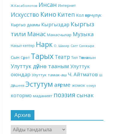
Инсан
Интернет
Ж.Касаболотов
Кино
Китеп
Искусство
Кол өнөрчүлүк
Кыргыз
Кыргыздар
Кыргыз даамы
тили
Манас
Музыка
Манасчылар
Нарк
Накыл кептер
О. Шакир
Салт
Санжыра
Тарых
Театр
Сын
Төкмө акын
Сүрөт
Тил
Улуттук дүйнө тааным
Улуттук
оюндар
Ч. Айтматов
Улуттук тамак-аш
Ш.
Эстутум
аңгеме
жомок
Дүйшеев
комуз
поэзия
сынак
котормо
маданият
Архив
Архив