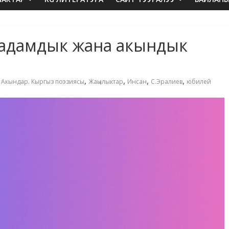
н адамдык жана акындык
,
,
,
,
,
Акындар. Кыргыз поэзиясы
Жаңылыктар
Инсан
С.Эралиев
юбилей