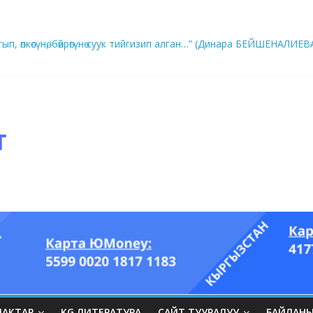
ып, өпкөсүнө, бөйрөгүнө суук тийгизип алган…” (Динара БЕЙШЕНАЛИЕВ
ры он үч акындын котормосунда
ЛАКТАР
KG ЛИТЕРАТУРА
САЙТ ТУУРАЛУУ
БАЙЛАН