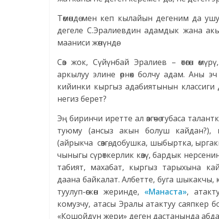
Төмөндө мен кеп кылайын дегеним да ушул
дегеле С.Эралиевдин адамдык жана ак
мааниси жөнүндө.
Сөз жок, Сүйүнбай Эралиев – өтөгөн өм
аркылуу элине өрнөк болчу адам. Аны 
кийинки кыргыз адабиятынын классиги 
негиз берет?
Эң биринчи иретте ал өзгөчө тубаса тала
туюму (ансыз акын болуш кайдан?), 
(айрыкча сөзгө, добушка, шыбыртка, ырга
чыныгы сүрөткерлик көзү, бардык нерсен
табият, махабат, кыргыз тарыхына к
даана байкалат. Албетте, буга шыкакчы,
туулуп-өскөн жеринде,
«Манаста»
, атак
комузчу, атасы Эралы атактуу саяпкер бо
«Кошойдун жери» деген дастанында абда