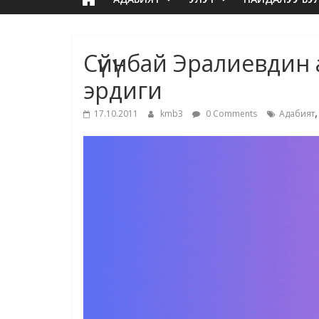
Сүйүнбай Эралиевди
эрдиги
17.10.2011
kmb3
0 Comments
Адабият