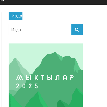
Издөө