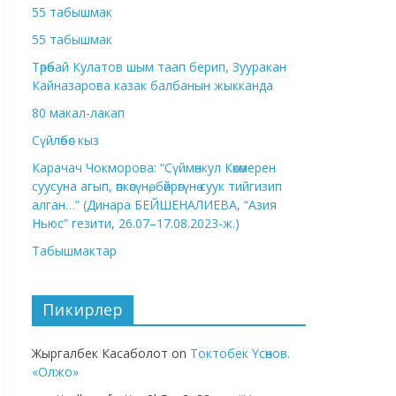
55 табышмак
55 табышмак
Төрөбай Кулатов шым таап берип, Зууракан
Кайназарова казак балбанын жыкканда
80 макал-лакап
Сүйлөбөс кыз
Карачач Чокморова: “Сүймөнкул Көкөмерен
суусуна агып, өпкөсүнө, бөйрөгүнө суук тийгизип
алган…” (Динара БЕЙШЕНАЛИЕВА, “Азия
Ньюс” гезити, 26.07–17.08.2023-ж.)
Табышмактар
Пикирлер
Жыргалбек Касаболот
on
Токтобек Үсөнов.
«Олжо»