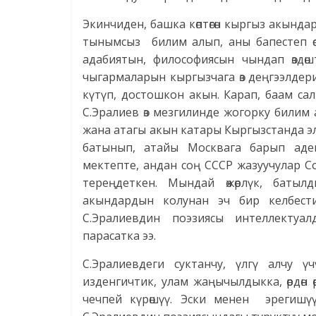
Экинчиден, башка көптөгөн кыргыз акынд
тынымсыз билим алып, аны бапестеп ө
адабиятын, философиясын чындап өздөш
чыгармаларын кыргызчага өз деңгээлдери
күтүп, достошкон акын. Карап, баам сал
С.Эралиев өз мезгилинде жогорку билим 
жана атагы акын катары Кыргызстанда эл
батынып, атайы Москвага барып аде
мектепте, андан соң СССР жазуучулар 
тереңдеткен. Мындай өжөрлүк, батылды
акындардын колунан эч бир келбест
С.Эралиевдин поэзиясы интеллектуа
парасатка ээ.
С.Эралиевдеги суктанчу, үлгү алчу 
изденгичтик, улам жаңычылдыкка, өрдөн ө
чечпей күрөшүү. Эски менен эрегишүү