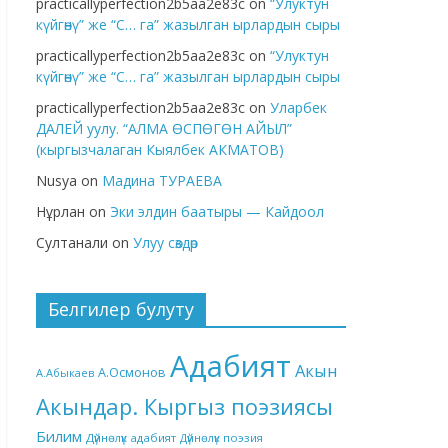
practicallyperfection2b5aa2e83c
on
“Улуктун
күйгөнү” же “С… га” жазылган ырлардын сыры
practicallyperfection2b5aa2e83c
on
“Улуктун
күйгөнү” же “С… га” жазылган ырлардын сыры
practicallyperfection2b5aa2e83c
on
Уларбек
ДАЛЕЙ уулу. “АЛМА ӨСПӨГӨН АЙЫЛ”
(кыргызчалаган Кыялбек АКМАТОВ)
Nusya
on
Мадина ТУРАЕВА
Нұрлан
on
Эки элдин баатыры — Кайдоол
Султанали
on
Улуу сөздөр
Белгилер булуту
Адабият
Акын
А.Осмонов
А.Абыкаев
Акындар. Кыргыз поэзиясы
Билим
Дүйнөлүк адабият
Дүйнөлүк поэзия