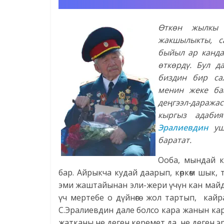
Өткөн жылкы 
жакшылыкты, с
быйыл ар канда
өткөрдү. Бул д
биздин бир са
менин жеке ба
деңгээл-дараж
кыргыз адаби
Эралиевдин
ушу
баратат.
Ооба, мындай к
бар. Айрыкча кудай даарып, көркөм шык,
эми жаштайынан эли-жери үчүн кан майдан
үч мертебе о дүйнөгө жол тартып, кайр
С.Эралиевдин дале болсо кара жанын ка
жатканы не деген керемет да, не деген э