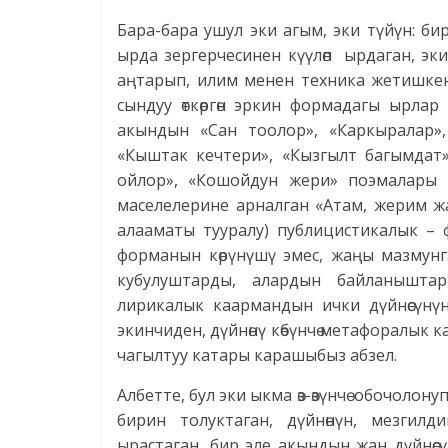
Бара-бара ушул эки агым, эки түйүн: б
ырда зергерчесинен күүлөп ырдаган, эк
аңтарып, илим менен техника жетишкен
сындуу өткөргөн эркин формадагы ырла
акындын «Сан тоолор», «Каркыралар»,
«Кыштак кечтери», «Кызгылт багымда
ойлор», «Кошойдун жери» поэмалары 
маселелерине арналган «Атам, жерим ж
алааматы тууралу) публицистикалык – 
форманын көрүнүшү эмес, жаңы мазмунг
кубулуштарды, алардын байланыштар
лирикалык каармандын ички дүйнөсүнүн ө
экинчиден, дүйнөнү көбүнчө метафоралык
чагылтуу катары карашыбыз абзел.
Албетте, бул эки ыкма өз-өзүнчө обочолону
бирин толуктаган, дүйнөнүн, мезгилд
ырастаган, бир эле акындын жан дүйнөсүн