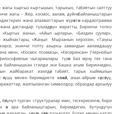
ир жагы кыргыз кыртышын, тарыхын, табиятын салттуу
инчи жагы – Жер, космос, аалам, дүйнө байланыштарын
диктерин жана алааматтарын жүрөк­төн кардиограмма
р жана дастандар түзүмдөрүн жаратты. Биринчи топко
 «Кыргыз жаны», «Айыл ырлары», «Биздин суулар»,
т» жыйнактары, «Жаңыл Мырзанын керээзи», «Таңкы
кирсе, экинчи топту азыркы замандын ааламдашуу
ана мен», «Космос поэмасы», «Кесиринсан» (Чернобыл
философиялык чыгармалары түзөт. Биз муну тек гана
а байланышкан стилди эки башка агым: биринчиден,
ын жайбаракат изилдөө, табият, тарых кыймылын
сүшү менен биримдикте жөнөкөй, ачык-айрым көр­сөтүү,
 каражаттар, жалпыланган символдор, образдар аркылуу
п, бөлүнүп турган структуралар эмес, тескерисинче, бири
ин өз ара байланыштарын, биримдигин, бүтүндүгүн
өн жаралган көркөм дөөлөт-туундулар. Булар менен катар