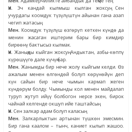
Мен.
Адамкерчиликте айбандык да теңме тең.
Үн.
Эч кандай кылмыш кылган жоксуң. Сен
учурдагы коомдук түзүлүштүн айынан гана азап
чегип жатасың.
Мен.
Коомдук түзүлүш өзгөрүп кеткен күндө да
менин жасаган иштерим бары бир кимдир
бирөөнү бактысыз кылмак.
Үн.
Жаныңды кыйган жоксуң. Андыктан, азбы-көппү
күрөшүүгө дале күчүң бар.
Мен.
Жанымды бир нече жолу кыйгым келди. Өз
ажалым менен өлгөндөй болуп көрүнөйүн деп
күн сайын бир нече чымын кармап жеген
күндөрүм болду. Чымынды кол менен майдалап
туруп жутуп ийүү болбогон нерсе экен, бирок
чайнай келгенде окшуп ийе таштайсың.
Үн.
Сен залкар адам болуп каласың.
Мен.
Залкарлыктын артынан түшкөн эмесмин.
Бир гана каалом – тынч, каниет кылып жашоо.