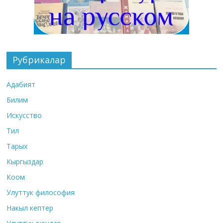
Рубрикалар
Адабият
Билим
Искусство
Тил
Тарых
Кыргыздар
Коом
Улуттук философия
Накыл кептер