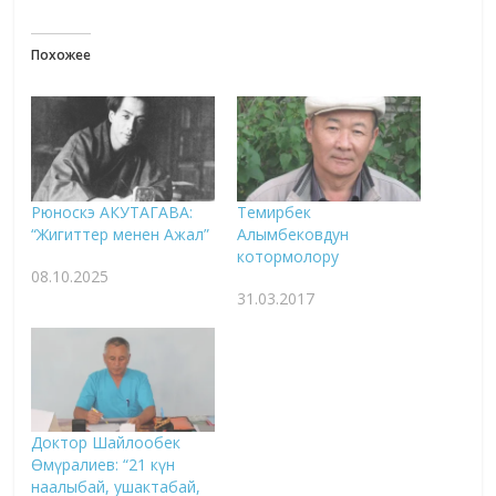
Похожее
Рюноскэ АКУТАГАВА:
Темирбек
“Жигиттер менен Ажал”
Алымбековдун
котормолору
08.10.2025
31.03.2017
Доктор Шайлообек
Өмүралиев: “21 күн
наалыбай, ушактабай,