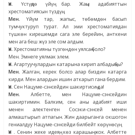
Үн.
Үстүңдө үйүң бар. Жаңы адабияттын
хрестоматиясын түздүң…
Мен.
Үйүм тар, жапыс, төбөмдөн басып
тумчуктуруп турат. Ал эми хрестоматиядан
түшкөн кирешемди сага эле берейин, анткени
мен ага беш жүз эле сом алдым.
Үн.
Хрестоматияны түзгөндөн уялсаң боло?
Мен. Эмнеге уялмак элем.
Үн.
Агартуучулардын катарына кирип албадыңбы?
Мен.
Жалган, керек болсо алар биздин катарга
кирди. Мен алардын ишин аткарып гана бердим.
Үн.
Сен Нацуме-сэнсейдин шакиртисиң да!
Мен.
Албетте, мен Нацуме-сэнсейдин
шакиртимин. Балким, сен аны адабият иши
менен алектенген Сосэки-сэнсей менен
алмаштырып атпагын. Жин даарыганга окшогон
гениалдуу Нацуме-сэнсейди билбейт көрүнөсүң.
Үн
. Сенин жеке идеяң, көз карашың жок. Албетте