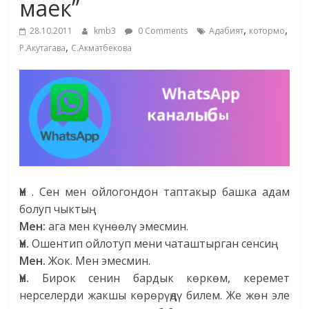
маек”
жана
,
,
адабияты
28.10.2011
kmb3
0 Comments
Адабият
котормо
,
Р.Акутагава
С.Акматбекова
Үн
. Сен мен ойлогондон таптакыр башка адам
болуп чыктың.
Мен:
ага мен күнөөлү эмесмин.
Үн.
Ошентип ойлотуп мени чаташтырган сенсиң.
Мен.
Жок. Мен эмесмин.
Үн.
Бирок сенин бардык көркөм, керемет
нерселерди жакшы көрөрүңдү билем. Же жөн эле