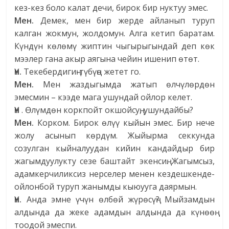
кез-кез боло калат дечи, бирок бир нуктуу эмес.
Мен.
Демек, мен бир жерде айланып туруп
калган жокмун, жолдомун. Алга кетип баратам.
Күндүн көлөмү жиптин чыгырыгындай деп көк
мээлер гана акыр аягына чейин ишенип өтөт.
Үн.
Текебердигиң-түбүңө жетет го.
Мен.
Мен жаздыгымда жатып өлчүлөрдөн
эмесмин – кээде мага ушундай ойлор келет.
Үн
. Өлүмдөн коркпойт окшойсуң, ушундайбы?
Мен.
Корком. Бирок өлүү кыйын эмес. Бир нече
жолу асынып көрдүм. Жыйырма секкунда
созулган кыйналуудан кийин кандайдыр бир
жагымдуулукту сезе баштайт экенсиң. Жагымсыз,
адамкерчиликсиз нерселер менен кездешкенде-
ойлонбой туруп жанымды кыюууга даярмын.
Үн.
Анда эмне үчүн өлбөй жүрөсүң? Мыйзамдын
алдында да жеке адамдын алдында да күнөөң
тоодой эмеспи.