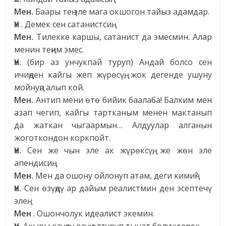
Мен.
Баары тең эле мага окшогон тайыз адамдар.
Үн
. Демек сен сатанистсиң.
Мен.
Тилекке каршы, сатанист да эмесмин. Алар
менин теңим эмес.
Үн.
(бир аз унчукпай туруп) Андай болсо сен
ичиңден кайгы жеп жүрөсүң, жок дегенде ушуну
мойнуңа алып кой.
Мен.
Антип мени өтө бийик баалаба! Балким мен
азап чегип, кайгы тартканым менен мактанып
да жаткан чыгаармын… Алдуулар алганын
жоготкондон коркпойт.
Үн.
Сен же чын эле ак жүрөксүң, же жөн эле
апендисиң…
Мен.
Мен да ошону ойлонуп атам, деги кимиң?
Үн.
Сен өзүңдү ар дайым реалистмин ден эсептечү
элең.
Мен
. Ошончолук идеалист экемин.