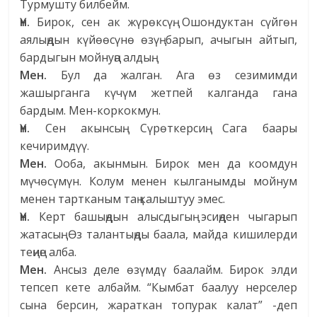
Турмушту билбейм.
Үн.
Бирок, сен ак жүрөксүң. Ошондуктан сүйгөн
аялыңдын күйөөсүнө өзүң барып, ачыгын айтып,
бардыгын мойнуңа алдың.
Мен.
Бул да жалган. Ага өз сезимимди
жашырганга күчүм жетпей калганда гана
бардым. Мен-коркокмун.
Үн.
Сен акынсың. Сүрөткерсиң. Сага баары
кечиримдүү.
Мен.
Ооба, акынмын. Бирок мен да коомдун
мүчөсүмүн. Колум менен кылганымды мойнум
менен тартканым таң калыштуу эмес.
Үн.
Керт башыңдын алысдыгың эсиңден чыгарып
жатасың. Өз талантыңды баала, майда кишилерди
теңиңе алба.
Мен.
Ансыз деле өзүмдү баалайм. Бирок элди
тепсеп кете албайм. “Кымбат баалуу нерселер
сына берсин, жараткан топурак калат” -деп