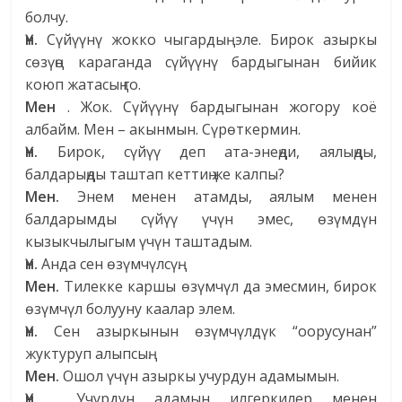
болчу.
Үн.
Сүйүүнү жокко чыгардың эле. Бирок азыркы
сөзүңө караганда сүйүүнү бардыгынан бийик
коюп жатасың го.
Мен
. Жок. Сүйүүнү бардыгынан жогору коё
албайм. Мен
– акынмын. Сүрөткермин.
Үн.
Бирок, сүйүү деп ата-энеңди, аялыңды,
балдарыңды таштап кеттиң же калпы?
Мен.
Энем менен атамды, аялым менен
балдарымды сүйүү үчүн эмес, өзүмдүн
кызыкчылыгым үчүн таштадым.
Үн.
Анда сен өзүмчүлсүң.
Мен.
Тилекке каршы өзүмчүл да эмесмин, бирок
өзүмчүл болууну каалар элем.
Үн.
Сен азыркынын өзүмчүлдүк “оорусунан”
жуктуруп алыпсың.
Мен.
Ошол үчүн азыркы учурдун адамымын.
Үн
. Учурдун адамын илгеркилер менен