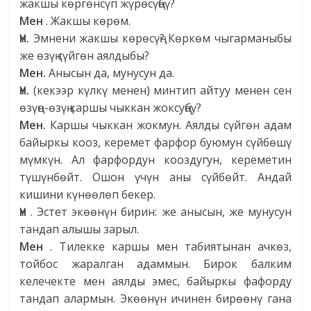
жакшы көргөнсүп жүрөсүңбү?
Мен
. Жакшы көрөм.
Үн.
Эмнени жакшы көрөсүң? Көркөм чыгарманыбы
же өзүң сүйгөн аялдыбы?
Мен.
Анысын да, мунусун да.
Үн.
(кекээр күлкү менен) минтип айтуу менен сен
өзүңө-өзүң каршы чыккан жоксуңбу?
Мен.
Каршы чыккан жокмун. Аялды сүйгөн адам
байыркы кооз, керемет фарфор буюмун сүйбөшү
мүмкүн. Ал фарфордун кооздугун, кереметин
түшүнбөйт. Ошон үчүн аны сүйбөйт. Андай
кишини күнөөлөп бекер.
Үн
. Эстет экөөнүн бирин: же анысын, же мунусун
тандап алышы зарыл.
Мен
. Тилекке каршы мен табиятынан ачкөз,
тойбос жаралган адаммын. Бирок балким
келечекте мен аялды эмес, байыркы фафорду
тандап алармын. Экөөнүн ичинен бирөөнү гана