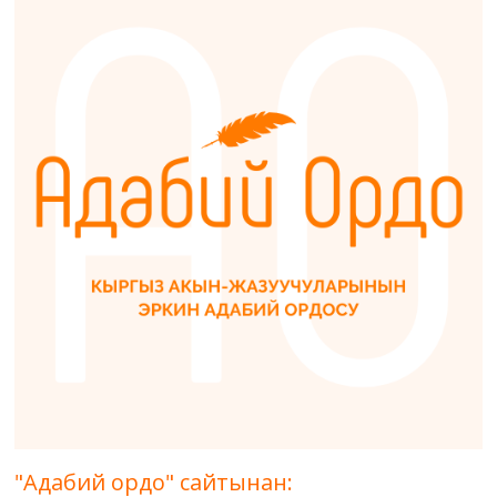
"Адабий ордо" сайтынан: