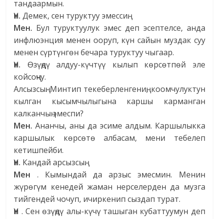
тандаармын.
Үн.
Демек, сен туруктуу эмессиң.
Мен.
Бул туруктуулук эмес деп эсептелсе, анда
инфлюэнция менен ооруп, күн сайын муздак суу
менен сүртүнгөн бечара туруктуу чыгаар.
Үн.
Өзүңдү алдуу-күчтүү кылып көрсөтпөй эле
койсоңчу.
Алсызсың. Минтип текеберленгениң, коомчулуктун
кылган кысымчылыгына каршы карманган
калканчың эмеспи?
Мен.
Ананчы, аны да эсиме алдым. Каршылыкка
каршылык көрсөтө албасам, мени тебелеп
кетишпейби.
Үн.
Кандай арсызсың.
Мен
. Кымындай да арзыс эмесмин. Менин
жүрөгүм кенедей жаман нерселерден да музга
тийгендей чочуп, ичиркенип сыздап турат.
Үн
. Сен өзүңдү алы-күчү ташыган кубаттуумун деп