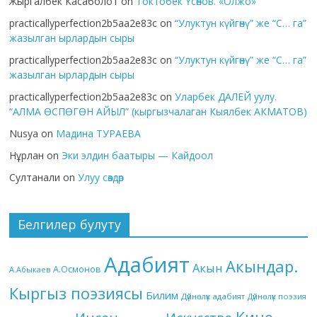
Жыргалбек Касаболот
on
Токтобек Үсөнов. «Олжо»
practicallyperfection2b5aa2e83c
on
“Улуктун күйгөнү” же “С… га”
жазылган ырлардын сыры
practicallyperfection2b5aa2e83c
on
“Улуктун күйгөнү” же “С… га”
жазылган ырлардын сыры
practicallyperfection2b5aa2e83c
on
Уларбек ДАЛЕЙ уулу.
“АЛМА ӨСПӨГӨН АЙЫЛ” (кыргызчалаган Кыялбек АКМАТОВ)
Nusya
on
Мадина ТУРАЕВА
Нұрлан
on
Эки элдин баатыры — Кайдоол
Султанали
on
Улуу сөздөр
Белгилер булуту
Адабият
Акындар.
Акын
А.Осмонов
А.Абыкаев
Кыргыз поэзиясы
Билим
Дүйнөлүк адабият
Дүйнөлүк поэзия