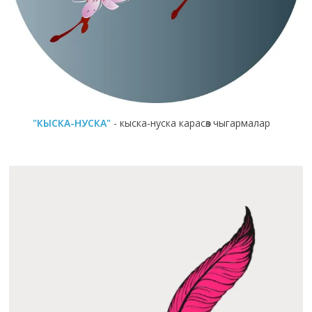
"КЫСКА-НУСКА"
- кыска-нуска карасөз чыгармалар