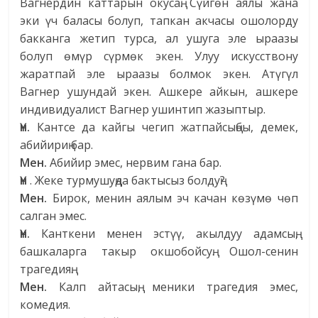
Вагнердин каттарын окусаң. Сүйгөн аялы жана
эки үч баласы болуп, тапкан акчасы ошолорду
бакканга жетип турса, ал ушуга эле ыраазы
болуп өмүр сүрмөк экен. Улуу искусствону
жаратпай эле ыраазы болмок экен. Атүгүл
Вагнер ушундай экен. Ашкере айкын, ашкере
индивидуалист Вагнер ушинтип жазыптыр.
Үн.
Кантсе да кайгы чегип жатпайсыңбы, демек,
абийириң бар.
Мен.
Абийир эмес, нервим гана бар.
Үн
. Жеке турмушуңда бактысыз болдуң?
Мен.
Бирок, менин аялым эч качан көзүмө чөп
салган эмес.
Үн.
Канткени менен эстүү, акылдуу адамсың,
башкаларга такыр окшобойсуң. Ошол-сенин
трагедияң.
Мен.
Калп айтасың, меники трагедия эмес,
комедия.