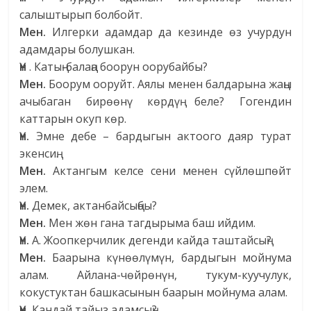
салыштырып болбойт.
Мен.
Илгерки адамдар да кезинде өз учурдун
адамдары болушкан.
Үн
. Катың-балаңа боорун оорубайбы?
Мен.
Боорум ооруйт. Аялы менен балдарына жаңы
ачыбаган бирөөнү көрдүң беле? Гогендин
каттарын окуп көр.
Үн.
Эмне дебе – бардыгын актоого даяр турат
экенсиң.
Мен.
Актангым келсе сени менен сүйлөшпөйт
элем.
Үн.
Демек, актанбайсыңбы?
Мен.
Мен жөн гана тагдырыма баш ийдим.
Үн.
А. Жоопкерчилик дегенди кайда таштайсың?
Мен.
Баарына күнөөлүмүн, бардыгын мойнума
алам. Айлана-чөйрөнүн, тукум-куучулук,
кокустуктан башкасынын баарын мойнума алам.
Үн.
Кандай тайыз адамсың?