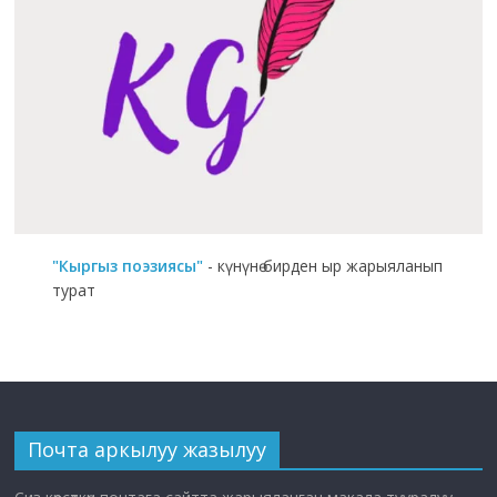
"Кыргыз поэзиясы"
- күнүнө бирден ыр жарыяланып
турат
Почта аркылуу жазылуу