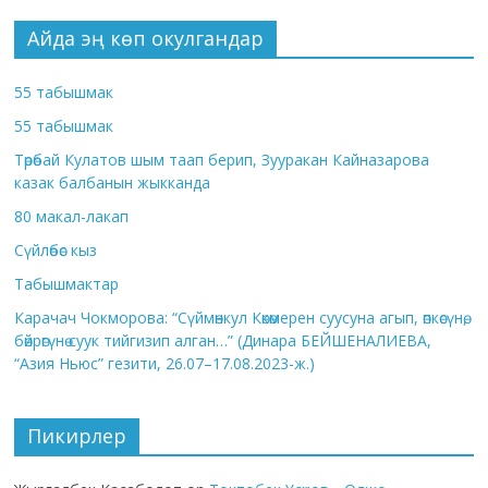
Айда эң көп окулгандар
55 табышмак
55 табышмак
Төрөбай Кулатов шым таап берип, Зууракан Кайназарова
казак балбанын жыкканда
80 макал-лакап
Сүйлөбөс кыз
Табышмактар
Карачач Чокморова: “Сүймөнкул Көкөмерен суусуна агып, өпкөсүнө,
бөйрөгүнө суук тийгизип алган…” (Динара БЕЙШЕНАЛИЕВА,
“Азия Ньюс” гезити, 26.07–17.08.2023-ж.)
Пикирлер