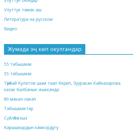
Улуттук оюндар
Улуттук тамак-аш
Литература на русском
Видео
Жумада эң көп окулгандар
55 табышмак
55 табышмак
Төрөбай Кулатов шым таап берип, Зууракан Кайназарова
казак балбанын жыкканда
80 макал-лакап
Табышмактар
Сүйлөбөс кыз
Карышкырдын камкордугу