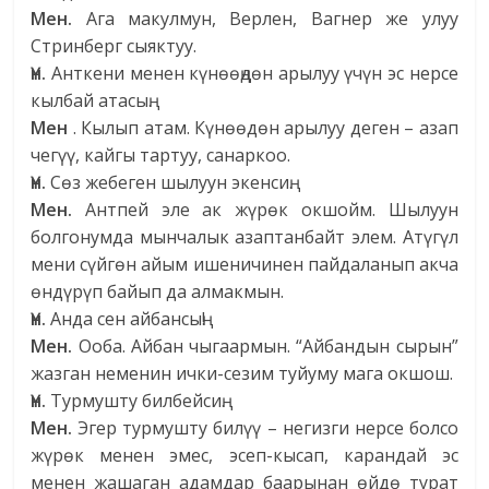
Мен.
Ага макулмун, Верлен, Вагнер же улуу
Стринберг сыяктуу.
Үн.
Анткени менен күнөөңдөн арылуу үчүн эс нерсе
кылбай атасың.
Мен
. Кылып атам. Күнөөдөн арылуу деген – азап
чегүү, кайгы тартуу, санаркоо.
Үн.
Сөз жебеген шылуун экенсиң.
Мен.
Антпей эле ак жүрөк окшойм. Шылуун
болгонумда мынчалык азаптанбайт элем. Атүгүл
мени сүйгөн айым ишеничинен пайдаланып акча
өндүрүп байып да алмакмын.
Үн.
Анда сен айбансың!
Мен.
Ооба. Айбан чыгаармын. “Айбандын сырын”
жазган неменин ички-сезим туйуму мага окшош.
Үн.
Турмушту билбейсиң.
Мен.
Эгер турмушту билүү – негизги нерсе болсо
жүрөк менен эмес, эсеп-кысап, карандай эс
менен жашаган адамдар баарынан өйдө турат