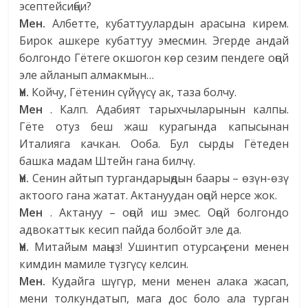
эсептейсиңби?
Мен.
Албетте, кубаттуулардын арасына кирем.
Бирок ашкере кубаттуу эмесмин. Эгерде андай
болгондо Гётеге окшогон көр сезим пендеге оңой
эле айланып алмакмын…
Үн.
Койчу, Гётенин сүйүүсү ак, таза болчу.
Мен
. Калп. Адабият тарыхчыларынын калпы.
Гёте отуз беш жаш курагында капысынан
Италияга качкан. Ооба. Бул сырды Гётеден
башка мадам Штейн гана билчү.
Үн.
Сенин айтып тургандарыңдын баары – өзүн-өзү
актоого гана жатат. Актануудан оңой нерсе жок.
Мен
. Актануу – оңой иш эмес. Оңой болгондо
адвокаттык кесип пайда болбойт эле да.
Үн.
Митайым маңыз! Ушинтип отурсаң сени менен
кимдин мамиле түзгүсү келсин.
Мен.
Кудайга шүгүр, мени менен алака жасап,
мени толкундатып, мага дос боло ала турган