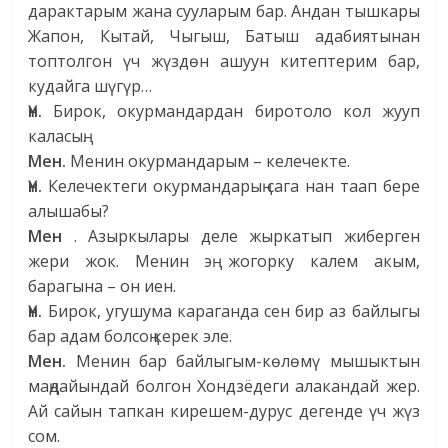
дарактарым жана сууларым бар. Андан тышкары
Жапон, Кытай, Чыгыш, Батыш адабиятынан
топтолгон үч жүздөн ашуун китептерим бар,
кудайга шүгүр…
Үн.
Бирок, окурмандардан биротоло кол жууп
каласың.
Мен.
Менин окурмандарым – келечекте.
Үн.
Келечектеги окурмандарың сага нан таап бере
алышабы?
Мен
. Азыркылары деле жыркатып жиберген
жери жок. Менин эң жогорку калем акым,
барагына – он иен.
Үн.
Бирок, угушума караганда сен бир аз байлыгы
бар адам болсоң керек эле.
Мен.
Менин бар байлыгым-көлөмү мышыктын
маңдайындай болгон Хондзёдеги алакандай жер.
Ай сайын тапкан кирешем-дурус дегенде үч жүз
сом.