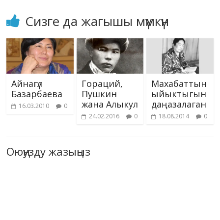
Сизге да жагышы мүмкүн
Айнагүл
Гораций,
Махабаттын
Базарбаева
Пушкин
ыйыктыгын
жана Алыкул
даңазалаган
16.03.2010
0
24.02.2016
0
18.08.2014
0
Оюңузду жазыңыз