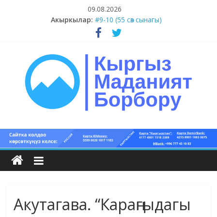
Skip
09.08.2026
to
Акыркылар:
#9-10 (55 сөз сынагы)
content
#5-8 (55 сөз сынагы)
#1-4 (55 сөз сынагы)
#13-14 (55 сөз сынагы)
#11-12 (55 сөз сынагы)
Кыргыз
маданият
борбору
Акутагава. “Караңгыдагы
Кыргыз
маданияты