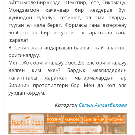
айттым эле бир кезде . Шекспир, Гёте, Тикамацу,
Мондзаэмон качандыр бир кездерде бул
дүйнөдөн түбөлүк кетишет, ал эми аларды
тууган эл кала берет. Формасы гана өзгөргөнү
болбосо ар бир искусство эл арасынан гана
жаралат.
Үн.
Сенин жасагандарыңдын баары – кайталангыс,
оригиналдуу.
Мен
. Жок оригиналдуу эмес. Дегеле оригиналдуу
делген ким экен? Бардык мезгилдердин
таланттары жараткан чыгармалардын ар
биринин прототиптери бар. Мен да көп эле
уурдап көрдүм.
Которгон
Сагын Акматбекова