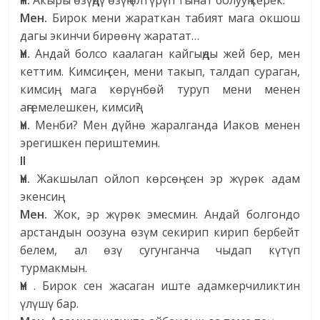
Үн.
Акыры өзүңдү өзүң өлтүрүп тынат болууң керек.
Мен.
Бирок мени жараткан табият мага окшош
дагы экинчи бирөөнү жаратат…
Үн.
Андай болсо каалаган кайгыңды жей бер, мен
кеттим. Кимсиң сен, мени такып, талдап сураган,
кимсиң, мага көрүнбөй туруп мени менен
аңгемелешкен, кимсиң?
Үн.
Менби? Мен дүйнө жаралганда Иаков менен
эрегишкен периштемин.
II
Үн.
Жакшылап ойлоп көрсөң сен эр жүрөк адам
экенсиң.
Мен.
Жок, эр жүрөк эмесмин. Андай болгондо
арстандын оозуна өзүм секирип кирип бербейт
белем, ал өзү сугунганча чыдап күтүп
турмакмын.
Үн
. Бирок сен жасаган иште адамкерчиликтин
үлүшү бар.