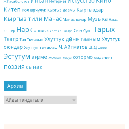
Кино
Инсан
Искусство
Интернет
Ж.Касаболотов
Китеп
Кыргыздар
Кол өнөрчүлүк
Кыргыз даамы
Кыргыз тили
Манас
Музыка
Манасчылар
Накыл
Тарых
Нарк
Сын
кептер
Сүрөт
О. Шакир
Салт
Санжыра
Театр
Улуттук дүйнө тааным
Улуттук
Төкмө акын
Тил
оюндар
Ч. Айтматов
Улуттук тамак-аш
Ш. Дүйшеев
Эстутум
аңгеме
котормо
жомок
маданият
комуз
поэзия
сынак
Архив
Архив