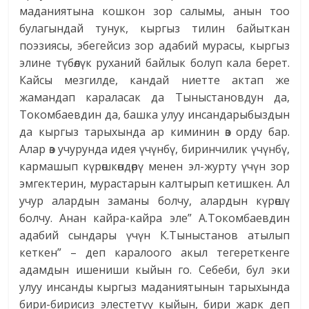
маданиятына кошкон зор салымы, анын тоо
булагындай тунук, кыргыз тилин байыткан
поэзиясы, эбегейсиз зор адабий мурасы, кыргыз
элине түбөлүк руханий байлык болуп кала берет.
Кайсы мезгилде, кандай ниетте актап же
жамандап караласак да Тыныстановдун да,
Токомбаевдин да, башка улуу инсандарыбыздын
да кыргыз тарыхында ар киминин өз орду бар.
Алар өз учурунда идея үчүнбү, биринчилик үчүнбү,
кармашып кү­рөшкөндөрү менен эл-журту үчүн зор
эмгектерин, мурастарын калтырып кетишкен. Ал
учур алардын заманы болчу, алардын күрөшү
болчу. Анан кайра-кайра эле” А.Токомбаевдин
адабий сындары үчүн К.Тыныстанов атылып
кеткен” – деп каралоого акыл тегереткенге
адамдын ишениши кыйын го. Себеби, бул эки
улуу инсанды кыргыз маданиятынын тарыхында
бири-бирисиз элестетүү кыйын, бири жарк деп