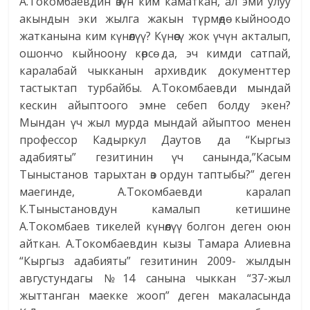
А.Токомбаевдин өзүн ким каматкан, ал эми улуу
акындын эки жылга жакын түрмөдө кыйноодо
жатканына ким күнөө­лүү? Күнөөсү жок үчүн акталып,
ошончо кыйноону көрсө да, эч кимди сатпай,
каралабай чыкканын архивдик документтер
тастыктап турбайбы. А.Токомбаевди мындай
кескин айыптоого эмне себеп болду экен?
Мындан үч жыл мурда мындай айыптоо менен
профессор Кадыркул Даутов да “Кыргыз
адабияты” гезитинин үч санында,”Касым
Тыныстанов тарыхтан өз ордун таптыбы?” деген
маегинде, А.Токомбаевди каралап
К.Тыныстановдун камалып кетишине
А.Токомбаев тикелей күнөөлүү болгон деген оюн
айткан. А.Токомбаевдин кызы Тамара Алиевна
“Кыргыз адабияты” гезитинин 2009- жылдын
августундагы №14 санына чыккан “37-жыл
жыттанган маекке жооп” деген макаласында