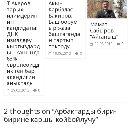
Т.Акеров,
Акын
тарых
Карбалас
илимдерин
Бакиров:
ин
Баш оорум
Мамат
кандидаты:
ыр жаза
Сабыров.
ДНК
баштаганда
“Айганыш”
изилдөөлөрү
н тартып
22.08.2012
0
кыргыздард
токтоду…
ын канында
19.06.2013
0
63%
европеоидд
ик ген бар
экендигин
аныктады
29.02.2012
0
2 thoughts on “
Арбактарды бири-
бирине каршы койбойлучу
”