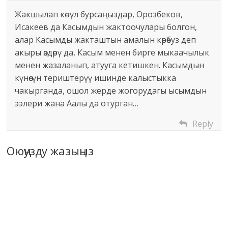
Жакшылап көнүл бурсаңыздар, Орозбеков,
Исакеев да Касымдын жактоочулары болгон,
алар Касымды жакташтын амалын көрөбуз деп
акыры өздөрү да, Касым менен бирге мыкаачылык
менен жазаланып, атууга кетишкен. Касымдын
күнөөсүн териштерүү ишинде калыстыкка
чакырганда, ошол жерде жогорудагы ысымдын
ээлери жана Аалы да отурган…
Reply
Оюңузду жазыңыз