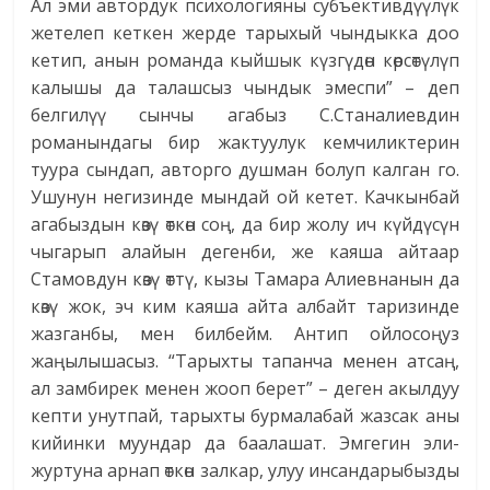
Ал эми автордук психологияны субъективдүүлүк
жетелеп кеткен жерде тарыхый чындыкка доо
кетип, анын романда кыйшык күзгүдөн көрсөтүлүп
калышы да талашсыз чындык эмеспи” – деп
белгилүү сынчы агабыз С.Станалиевдин
романындагы бир жактуулук кемчиликтерин
туура сындап, авторго душман болуп калган го.
Ушунун негизинде мындай ой кетет. Качкынбай
агабыздын көзү өткөн соң, да бир жолу ич күйдүсүн
чыгарып алайын дегенби, же каяша айтаар
Стамовдун көзү өттү, кызы Тамара Алиевнанын да
көзү жок, эч ким каяша айта албайт таризинде
жазганбы, мен билбейм. Антип ойлосоңуз
жаңылышасыз. “Тарыхты тапанча менен атсаң,
ал замбирек менен жооп берет” – деген акылдуу
кепти унутпай, тарыхты бурмалабай жазсак аны
кийинки муундар да баалашат. Эмгегин эли-
журтуна арнап өткөн залкар, улуу инсандарыбызды