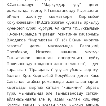
К.Сактановдун “Маркумдар үнү” деген
романында тергөөчү К.Тыныстановду Кыргызстан
БКнын жооптуу кызматкери Кыргызбай
Кокуйбаевдин НКВДга жазган күбө каты аркылуу
күнөө коюп сурак жүр­гүзөт. Ал катта “1937-жылдын
13-сентябрында “Правда” гезитинин кабарчысы
В.Ходаков “Кыргызстан КП (б) БКнын чириген
саясаты” деген макаласында Белоцкий,
Орозбеков, Исакеев, ашынган улутчул
Тыныстанов ашынган оппортунист, куйту
Поливановду колдоого алып келишкен”, – деп
каралаган. “Правданын” үнү ал убакта зор күч
болгон. Көрсө, Кыргызбай Кокуйбаев деген Көчкөн
Сактанов агабыз романында жалпылаштырган
кыргызды кыргыз саткан “кишинин” образы
тура. Чындыгында эле Тыныстановду саткан,
айланасындагы эле өзү адам кылган кишилер
болгон дешет. Ушундан улам кыргыз элинин