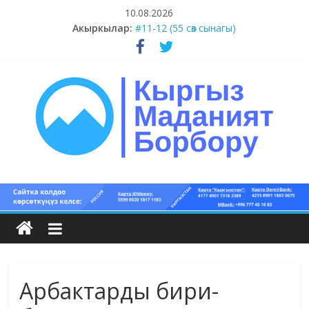
Skip
10.08.2026
to
#13-14 (55 сөз сынагы)
Акыркылар:
content
#11-12 (55 сөз сынагы)
#9-10 (55 сөз сынагы)
#5-8 (55 сөз сынагы)
#15-18 (55 сөз сынагы)
Кыргыз
маданият
борбору
Арбактарды бири-
Кыргыз
маданияты