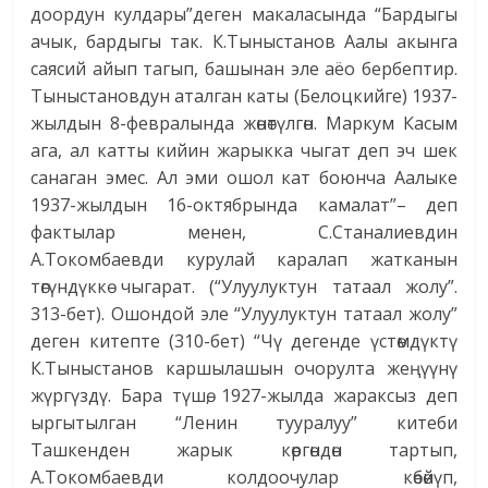
доордун кулдары”деген макаласында “Бардыгы
ачык, бардыгы так. К.Тыныстанов Аалы акынга
саясий айып тагып, башынан эле аёо бербептир.
Тыныстановдун аталган каты (Белоцкийге) 1937-
жылдын 8-февралында жөнөтүл­гөн. Маркум Касым
ага, ал катты кийин жарыкка чыгат деп эч шек
санаган эмес. Ал эми ошол кат боюнча Аалыке
1937-жылдын 16-октябрында камалат”– деп
фактылар менен, С.Станалиевдин
А.Токомбаевди курулай каралап жатканын
төгүндүккө чыгарат. (“Улуулуктун татаал жолу”.
313-бет). Ошондой эле “Улуулуктун татаал жолу”
деген китепте (310-бет) “Чү дегенде үстөмдүктү
К.Тыныстанов каршылашын очорулта жеңүүнү
жүргүздү. Бара түшө, 1927-жылда жараксыз деп
ыргытылган “Ленин тууралуу” китеби
Ташкенден жарык көргөндөн тартып,
А.Токомбаевди колдоочулар көбөйүп,