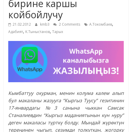
бирине каршы
жана
койбойлучу
адабияты
,
21.02.2012
kmb3
2 Comments
А.Токомбаев
,
,
Адабият
К.Тыныстанов
Тарых
Кымбаттуу окурман, менин колума калем алып
бул макаланы жазууга “Кыргыз Туусу” гезитинин
17-январдагы №3 санына чыккан Самсак
Станалиевдин “Кыргыз маданиятынын к
ү
н нуру”
деген макаласы т
ү
ртк
ү болду. Мындай ж
ү
р
ө
кт
ү
н
тере
ң
инен чыгып, сезимди толкуткан, жогорку