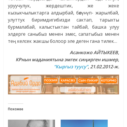
уруучулук, жердештик, же жеке
кызыкчылыктарга алдырбай, бөлүнүп- жарылбай,
улуттук биримдигибизди сактап, тарыхты
бурмалабай, калыстыктан тайбай, башка улуу
элдерге саныбыз менен эмес, сапатыбыз менен
тең келсек жакшы болоор эле деген гана тилек…
Асанкожо АЙТЫКЕЕВ,
КРнын маданиятына эмгек сиңирген ишмер
,
“Кыргыз туусу”
, 21.02.2012-ж.
Похожее