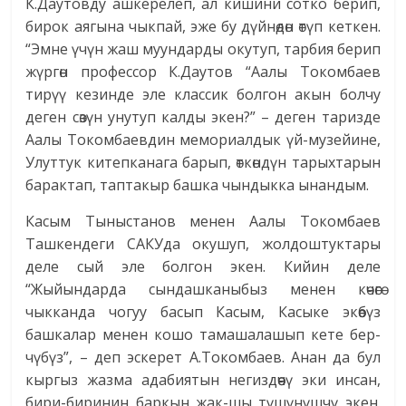
К.Даутовду ашкерелеп, ал кишини сотко берип,
бирок ая­гына чыкпай, эже бу дүйнөдөн өтүп кеткен.
“Эмне үчүн жаш муундарды окутуп, тарбия берип
жүргөн профессор К.Даутов “Аалы Токомбаев
тирүү кезинде эле классик болгон акын болчу
деген сөзүн унутуп калды экен?” – деген таризде
Аалы Токомбаевдин мемориалдык үй-музейине,
Улуттук китепканага барып, өткөндүн тарыхтарын
барактап, таптакыр башка чындыкка ынандым.
Касым Тыныстанов менен Аалы Токомбаев
Ташкендеги САКУда окушуп, жолдоштуктары
деле сый эле болгон экен. Кийин деле
“Жыйындарда сындашканыбыз менен көчөгө
чыкканда чогуу басып Касым, Касыке экөөбүз
башкалар менен кошо тамашалашып кете бер­
чүбүз”, – деп эскерет А.Токомбаев. Анан да бул
кыргыз жазма адабиятын негиздөөчү эки инсан,
бири-биринин баркын жак-шы түшүнүшчү экен.