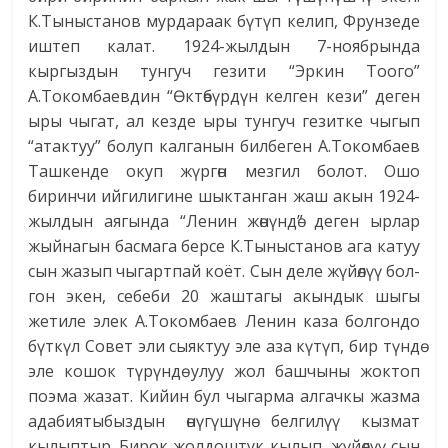
К.Тыныстанов мурдараак бүтүп келип, Фрунзеде
иштеп калат. 1924-жылдын 7-ноябрында
кыргыздын тунгуч гезити “Эркин Тоого”
А.Токомбаевдин “Өктө­бүрдүн келген кези” деген
ыры чыгат, ал кезде ыры тунгуч гезитке чыгып
“атактуу” болуп калганын билбеген А.Токомбаев
Ташкенде окуп жүргөн мезгил болот. Ошо
биринчи ийгилигине шыктанган жаш акын 1924-
жылдын аягында “Ленин жөнүн­дө” деген ырлар
жыйнагын басмага берсе К.Тыныстанов ага катуу
сын жазып чыгартпай коёт. Сын деле жүйөлүү бол­
гон экен, себеби 20 жаштагы акындык шыгы
жетиле элек А.Токомбаев Ленин каза болгондо
бүткүл Совет эли сыяктуу эле аза күтүп, бир түндө
эле кошок түрүндө улуу жол башчыны жоктоп
поэма жазат. Кийин бул чыгарма алгачкы жазма
адабиятыбыздын өнүгүшүнө белгилүү кызмат
кылыптыр. Бирок жолдоштук кылып, жүйөлүү сын