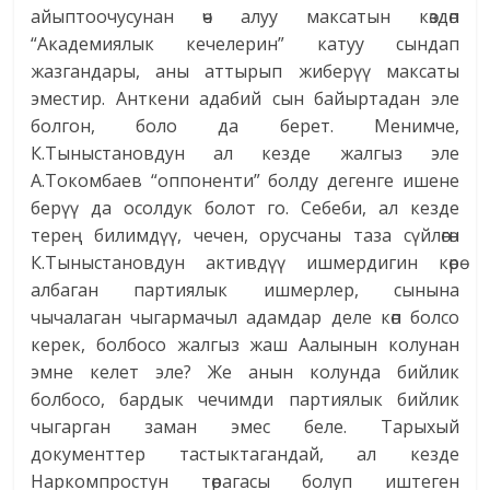
айыптоочусунан өч алуу максатын көздөп
“Академиялык кечелерин” катуу сындап
жазгандары, аны аттырып жиберүү максаты
эместир. Анткени адабий сын байыртадан эле
болгон, боло да берет. Менимче,
К.Тыныстановдун ал кезде жалгыз эле
А.Токомбаев “оппоненти” болду дегенге ишене
берүү да осолдук болот го. Себеби, ал кезде
терең билимдүү, чечен, орусчаны таза сүйлөгөн
К.Тыныстановдун активдүү ишмердигин көрө
албаган партия­лык ишмерлер, сынына
чычалаган чыгармачыл адамдар деле көп болсо
керек, болбосо жалгыз жаш Аалынын колунан
эмне келет эле? Же анын колунда бийлик
болбосо, бардык чечимди партиялык бийлик
чыгарган заман эмес беле. Тарыхый
документтер тастыктагандай, ал кезде
Наркомпростун төрагасы болуп иштеген