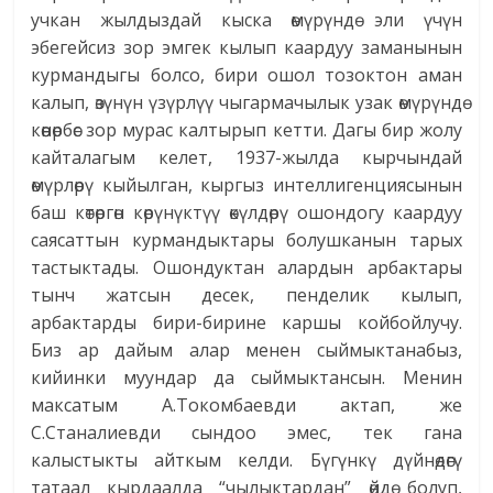
учкан жылдыздай кыска өмүрүндө эли үчүн
эбегейсиз зор эмгек кылып каардуу заманынын
курмандыгы болсо, бири ошол тозоктон аман
калып, өзүнүн үзүрлүү чыгармачылык узак өмүрүндө
көөнөрбөс зор мурас калтырып кетти. Дагы бир жолу
кайталагым келет, 1937-жылда кырчындай
өмүрлөрү кыйылган, кыргыз интеллигенциясынын
баш көтөргөн көрүнүктүү өкүл­дөрү ошондогу каардуу
саясаттын курмандыктары болушканын тарых
тастыктады. Ошондуктан алардын арбактары
тынч жатсын десек, пенделик кылып,
арбактарды бири-бирине каршы койбойлучу.
Биз ар дайым алар менен сыймыктанабыз,
кийинки муундар да сыймыктансын. Менин
максатым А.Токомбаевди актап, же
С.Станалиевди сындоо эмес, тек гана
калыстыкты айткым келди. Бүгүнкү дүйнөдөгү
татаал кырдаалда “чылыктардан” өйдө болуп,