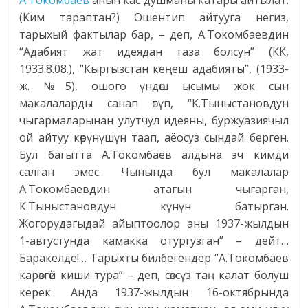
А.Токомбаев
анын кас душманы катары айтылат.
(Ким тараптан?) Ошентип айтууга негиз,
тарыхый фактылар бар, – деп, А.Токомбаевдин
“Адабият жат идеядан таза болсун” (КК,
1933.8.08.), “Кыргызстан кеңеш адабияты”, (1933-
ж. №5), ошого үндөш ысымы жок сын
макалаларды санап өтүп, “К.Тыныстановдун
чыгармаларынан улутчул идеяны, буржуазиячыл
ой айтуу көрүнүшүн таап, аёосуз сындай бер­ген.
Бул багытта А.Токомбаев алдына эч кимди
салган эмес. Чынында бул макалалар
А.Токомбаевдин атагын чыгарган,
К.Тыныстановдун күнүн батырган.
Жогорудагыдай айыптоолор аны 1937-жылдын
1-августунда камакка отургузган” – дейт…
Баракелде!… Тарыхты билбегендер “А.Токомбаев
карөзгөй киши тура” – деп, сөзсүз таң калат болуш
керек. Анда 1937-жылдын 16-октябрында