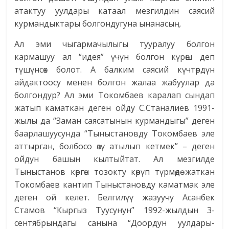
атактуу уулдары катаал мезгилдин саясий
курмандыктары болгондугуна ынанасың.
Ал эми чыгармачылыгы тууралуу болгон
кармашуу ал “идея” үчүн болгон күрөш деп
түшүнсөк болот. А балким саясий күчтөрдүн
айдактоосу менен болгон жалаа жабуулар да
болгондур? Ал эми Токомбаев каралап сындап
жатып каматкан деген ойду С.Станалиев 1991-
жылы да “Заман саясатынын курмандыгы” деген
баарлашуусунда “Тыныстановду Токомбаев эле
аттырган, болбосо өзү атылып кетмек” – деген
ойдун башын кылтыйтат. Ал мезгилде
Тыныстанов көргөн тозокту көрүп түрмөдө жаткан
Токомбаев кантип Тыныстановду каматмак эле
деген ой келет. Белгилүү жазуучу Асанбек
Стамов “Кыргыз Туусунун” 1992-жылдын 3-
сентябрындагы санына “Доордун уулдары-