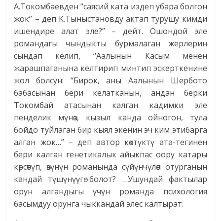
А.Токомбаевден “саясий ката издеп убара болгон
жок” – деп К.Тыныстановду актап турушу кимди
ишендире алат эле?” – дейт. Ошондой эле
романдагы чындыкты бурмалаган жерлерин
сындап келип, “Аалынын Касым менен
жарашпаганына келтирип минтип эскерткенине
жол болсун: “Бирок, аны Аалынын Шербото
бабасынан бери келатканын, андан берки
Токомбай атасынан калган кадимки эле
пенделик мүнөз, кызыл канда ойногон, тула
бойдо туйлаган бир кыял экенин эч ким этибарга
алган жок…” – деп автор көктүктү ата-тегинен
бери калган генетикалык айыкпас оору катары
көрсөтүп, өзүнүн романында сүйүнчүлөп отурганын
кандай түшүнүүгө болот? …Ушундай фактылар
орун алгандыгы үчүн романда психология
басымдуу орунга чыккандай элес калтырат.