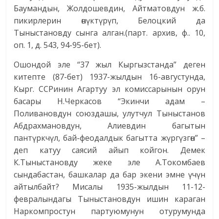
Баумандын, Жолдошевдин, Айтматовдун ж.б.
пикирлерин өнүктүрүп, Белоцкий да
Тыныстановду сынга алган.(парт. архив, ф.. 10,
оп. 1, д. 543, 94-95-бет).
Ошондой эле “37 жыл Кыргызстанда” деген
китепте (87-бет) 1937-жылдын 16-августунда,
Кырг. ССРинин Агартуу эл комиссарынын орун
басары Н.Черкасов “Экинчи адам –
Поливановдун союздашы, улутчул Тыныстанов
Абдрахмановдун, Алиевдин багытын
пантүркчүл, бай-феодалдык багытта жүргүзгөн” –
деп катуу саясий айып койгон. Демек
К.Тыныстановду жеке эле А.Токомбаев
сындабастан, башкалар да бар экени эмне үчүн
айтылбайт? Мисалы 1935-жылдын 11-12-
февралындагы Тыныстановдун ишин караган
Наркомпростун партуюмунун отурумунда