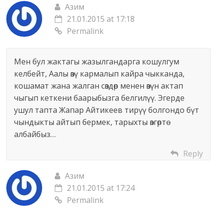
Азим
21.01.2015 at 17:18
Permalink
Мен бул жактагы жазылгандарга кошулгум
келбейт, Аалы өзү кармалып кайра чыкканда,
кошамат жана жалган сөздөр менен өзүн актап
чыгып кеткени баарыбызга белгилүү. Эгерде
ушул тапта Жапар Айтикеев тирүү болгондо бүт
чындыкты айтып бермек, тарыхты өзгөртө
албайбыз…
Reply
Азим
21.01.2015 at 17:24
Permalink