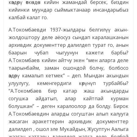
көздөрү өткөндөн кийин жамандай берсек, биздин
кийинки муундар сыймыктанаар инсандарыбыз
калбай калат го.
А.Токомбаевди 1937-жылдары белгилүү акын-
жолдоштору деле аёосуз сындап каралашканын
архивдик документтер далилдеп турат го, анын
баарын чубап чыгуунун кажети барбы?
А.Токомбаев кийин айтчу экен “мен аларга деле
таарынбайм, заман ошондой болчу, болбосо
өздөрү камалып кетмек” – деп. Мындан акындын
улуулугу, кеменгердиги көрүнүп турбайбы?
“А.Токомбаев бир катар жаш акындарды
согушка айдатып, алар кайтпай курман
болушкан” – деген каралоолор да болду. Бирок
А.Токомбаевдин аларды согуштан алып калууга
жасаган аракеттерин архивдик документтер
далилдеп , ошол эле Мукайдын, Жусуптун Аалыга
жазган каттары далилдеп жатса деле, болбой