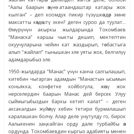
“Аалы баарын өзүнө атаандаштар катары жок
кылган” – деп коомдук пикир түзүш­көндөр эмне
максатты көздөштү экен? деген суроо да туулат…
Өмүрүнүн акыркы жылдарында Токомбаев
“Манаска” каршы чыкты дешип, мектептин
окуучуларына чейин кат жаздырып, төө бастыга
алып “жайлап” тынышкан эле уяты жок, белгилүү
адамдарыбыз эле.
1950-жылдарда “Манас” үчүн канча салгылашып,
китебин чыгарган адамдын “Манастын ысымын
коньякка, конфетке койбогула, жөнү жок
нерселердин баарын Манас дей берсек Улуу
сыймыгыбыздын баркы кетип калат” – деген
аксакалдын жүйөлүү кебин тетири бурмалашып
каралашкан болчу. Алар деле унутулду го, бирок
Аалыкенин заңкайган орду дале турбайбы өз
ордунда. Токомбаевдин кыргыз адабияты менен