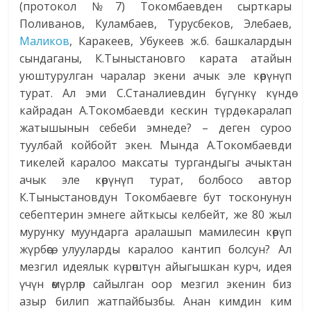
(протокол №7) Токомбаевден сырткары
Поливанов, Куламбаев, Турусбеков, Элебаев,
Маликов
, Каракеев, Убукеев ж.б. башкалардын
сындаганы, К.Тыныстановго карата атайын
уюштурулган чаралар экени ачык эле көрүнүп
турат. Ал эми С.Ста­налиев­дин бүгүнкү күндө
кайрадан А.Токомбаевди кескин түрдө каралап
жатышынын себеби эмнеде? – деген суроо
туулбай койбойт экен. Мында А.Токомбаевди
тикелей каралоо максаты тургандыгы ачыктан
ачык эле көрүнүп турат, болбосо автор
К.Тыныстановдун Токомбаевге бут тосконунун
себептерин эмнеге айткысы келбейт, же 80 жыл
мурунку муундарга аралашып мамилесин көрүп
жүрбөсө, улууларды каралоо кантип болсун? Ал
мезгил идеялык күрөштүн айыгышкан курч, идея
үчүн өмүрлөр сайылган оор мезгил экенин биз
азыр билип жатпайбызбы. Анан кимдин ким