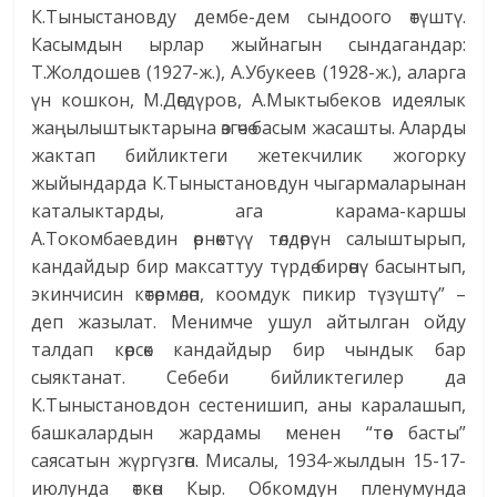
К.Тыныстановду дембе-дем сындоого өтүштү.
Касымдын ырлар жыйнагын сындагандар:
Т.Жолдошев (1927-ж.), А.Убукеев (1928-ж.), аларга
үн кошкон, М.Дөгдүров, А.Мыктыбеков идеялык
жаңылыштыктарына өзгөчө басым жасашты. Аларды
жактап бийликтеги жетекчилик жогорку
жыйындарда К.Тыныстановдун чыгармаларынан
каталыктарды, ага карама-каршы
А.Токомбаевдин өрнөктүү төлдөрүн салыштырып,
кандайдыр бир максаттуу түрдө бирөөнү басынтып,
экинчисин көтөрмөлөп, коомдук пикир түзүштү” –
деп жазылат. Менимче ушул айтылган ойду
талдап көрсөк кандайдыр бир чындык бар
сыяктанат. Себеби бийликтегилер да
К.Тыныстановдон сестенишип, аны каралашып,
башкалардын жардамы менен “төө басты”
саясатын жүр­гүзгөн. Мисалы, 1934-жылдын 15-17-
июлунда өткөн Кыр. Обкомдун пленумунда