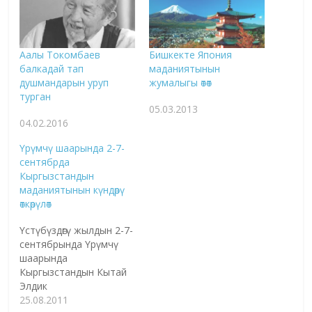
Аалы Токомбаев
Бишкекте Япония
балкадай тап
маданиятынын
душмандарын уруп
жумалыгы өтөт
турган
05.03.2013
04.02.2016
Үрүмчү шаарында 2-7-
сентябрда
Кыргызстандын
маданиятынын күндөрү
өткөрүлөт
Үстүбүздөгү жылдын 2-7-
сентябрында Үрүмчү
шаарында
Кыргызстандын Кытай
Элдик
Республикасындагы
25.08.2011