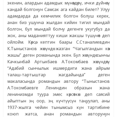
экенин, алардын адамдык мүнөздөрү, ички дүйнөсү
кандай болгонун Самсак ага кайдан билет? Улуу
адамдарда да кемчилик болгон болуш керек,
анан биз ушунча жылдан кийин тигил мындай
болгон, бул мындай болчу дегенге укугубуз да
жок, аны маданияттуу киши жакшы түшүнөт деп
ойлойм. Көрсө, кептин баары С.Станалиевдин
К.Тыныстанов жөнүндө жазган “Чагылгандын көз
жашы” деген романында экен. Бул жөнүндө сынчы
Качкынбай Артыкбаев А.Токомбаев жөнүндөгү
“Адабий сынчылык ишмердиги жана айрым
талаш-тартыштар жагдайында” деген
макаласында романдын автору “Тыныстанов
А.Токомбаевге Лениндин образын жана
ленинизмди туура эмес көрсөткөн деп саясий
айыптын эң оор, эң күчтүүсүн таңуулап, аны
1937-жылга чейин тынымсыз күн тартибине
коюп жатса, анан романдын авторунун