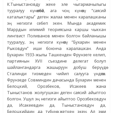
К.Тыныстановду жеке эле чыгармачылыгы
тууралуу күнөөлөбөй, ага чоң күнөөнү “саясий
каталыктары” деген жалаа менен каралашканы
эң негизги себеп экен. Мында академик
Маррдын илимий теориясына каршы чыккан
лингвист Поливанов менен болгон байланышы
тууралуу, эң негизги күнөөнү “Бухарин менен
Рыковдун” иши боюнча каралашкан. Анда
Бухарин 1933-жылы Ташкенден Фрунзеге келип,
партиянын XVII съездине делегат болуп
шайлангандарга жашыруун добуш берүүдө
Сталинди тизмеден чийип салууга үндөгөн.
Фрунзеде Совминдин дачасында Бухарин менен
Белоцкий, Орозбеков, Исакеев жана
Тыныстанов жолугушкан деген саясий айыптоо
болгон. Ушул эң негизги айыптоо Орозбековдун
да, Исакеевдин да, Тыныстановдун да,
Белоцкийдин да түбүнө жеткен экен. Ал эми