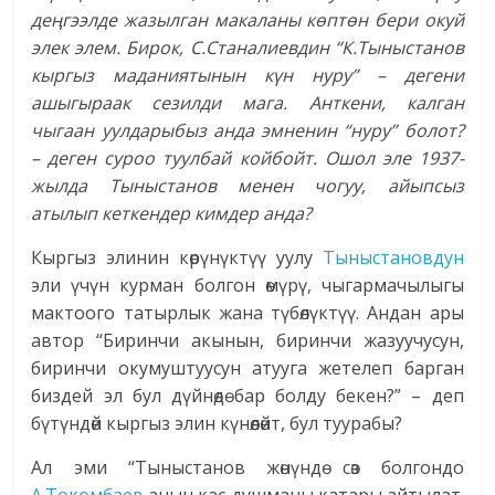
де
ң
гээлде жазылган макаланы к
ө
пт
ө
н бери окуй
элек элем. Бирок, С.Станалиевдин “К.Тыныстанов
кыргыз маданиятынын к
ү
н нуру” – дегени
ашыгыраак сезилди мага. Анткени, калган
чыгаан уулдарыбыз анда эмненин “нуру” болот?
– деген суроо туулбай койбойт. Ошол эле 1937-
жылда Тыныстанов менен чогуу, айыпсыз
атылып кеткендер кимдер анда?
Кыргыз элинин көрүнүктүү уулу
Тыныстановдун
эли үчүн курман болгон өмүрү, чыгармачылыгы
мактоого татырлык жана түбө­лүк­түү. Андан ары
автор “Биринчи акынын, биринчи жазуучусун,
биринчи окумуштуусун атууга жетелеп барган
биздей эл бул дүйнөдө бар болду бекен?” – деп
бүтүндөй кыргыз элин күнөөлөйт, бул туурабы?
Ал эми “Тыныстанов жөнүндө сөз болгондо