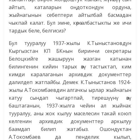
айтып, каталарын оңдоткондун ордуна,
жыйнагынын себептери айтылбай басмадан
чыкпай калат. Бул эмне, көрө албастыкпы же ичи
тардык беле, белгисиз?
Бул тууралуу 1937-жылы К.Тыныс­тановдун
Кыргызстан КП БКнын биринчи секретары
Белоцкийге жашыруун жазган катынан
билингенин кийин тарых өзү тастыктап, ким
кимди каралаганын архивдик документтер
далилдеп жатпайбы. Демек К.Тыныстанов 1924-
жылы А.Токомбаевдин алгачкы ырлар жыйнагын
катуу сындап чыгартпай, тирешүүнү өзү
баштаганын, 1937-жылга чейин ал жыйнак
тууралуу, аны жок кылуу маселесин такай коюп
келгенин архивдик документтер аркылуу
баамдап билип жатабыз. Ошондуктан
А.Токомбаев да пенделик кылып,