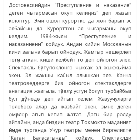
Достоевскийдин “Преступление и наказание”
деген чыгармасын окуп келиңиз” деп жазып
коюптур. Эми ошол курортко да жөн барып эс
албайсың да. Курорттон ал чыгарманы окуп
келдим. 1984-жылы “Преступление и
наказаниени” койдук. Андан кийин Москванын
кичи залына барып ойнодук. Жамгыр нөшөрлөп
төгүп аткан, киши келбейт го деп ойлогон элек.
Спектакль бүттү поклонго чыксак эл жыкжыйма
экен. Эл жакшы кабыл алышкан эле. Канча
театроведдерге биз ойногон спектаклдерге
анатация жазгыла, түбөлүк устун болуп турбайбыз
бул дүйнөдө деп айтып келем. Жазуучуларга
төлөбөсө алар да жазбайт экен, эмне деген
өмүрлөр агып кетип жатат. Дагы бир ролду
айтайын, анда биздин театр Токмокто маданият
үйүндө турганда Учур театры менен биргеликте
“Каган Баласагынды” койдук. Спектаклди