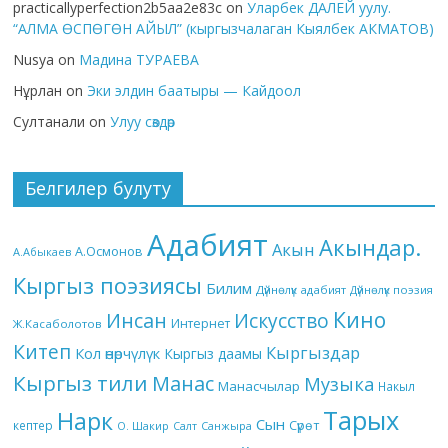
practicallyperfection2b5aa2e83c
on
Уларбек ДАЛЕЙ уулу.
“АЛМА ӨСПӨГӨН АЙЫЛ” (кыргызчалаган Кыялбек АКМАТОВ)
Nusya
on
Мадина ТУРАЕВА
Нұрлан
on
Эки элдин баатыры — Кайдоол
Султанали
on
Улуу сөздөр
Белгилер булуту
Адабият
Акындар.
Акын
А.Осмонов
А.Абыкаев
Кыргыз поэзиясы
Билим
Дүйнөлүк адабият
Дүйнөлүк поэзия
Кино
Инсан
Искусство
Интернет
Ж.Касаболотов
Китеп
Кыргыздар
Кол өнөрчүлүк
Кыргыз даамы
Кыргыз тили
Манас
Музыка
Манасчылар
Накыл
Тарых
Нарк
Сын
кептер
Сүрөт
О. Шакир
Салт
Санжыра