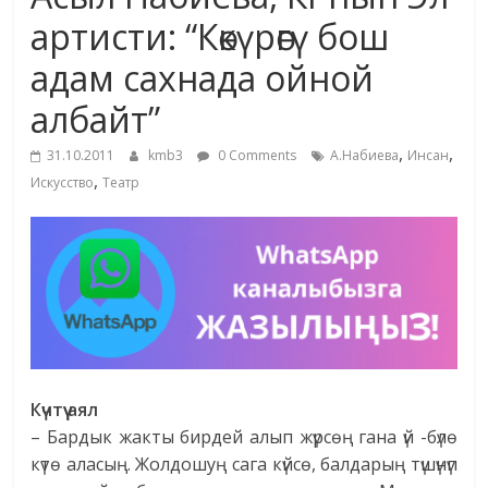
маданияты
артисти: “Көкүрөгү бош
жана
адам сахнада ойной
адабияты
албайт”
,
,
31.10.2011
kmb3
0 Comments
А.Набиева
Инсан
,
Искусство
Театр
Күчтүү аял
– Бардык жакты бирдей алып жүрсөң гана үй -бүлө
күтө аласың. Жолдошуң сага күйсө, балдарың түшүнүп