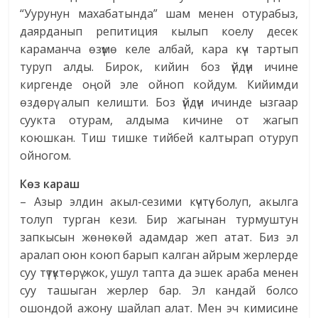
“Уурунун махабатында” шам менен отурабыз,
даярданып репитиция кылып коелу десек
караманча өзүмө келе албай, кара күч тартып
туруп алды. Бирок, кийин боз үйдүн ичине
киргенде оңой эле ойноп койдум. Кийимди
өздөрү алып келишти. Боз үйдүн ичинде ызгаар
суукта отурам, алдыма кичине от жагып
коюшкан. Тиш тишке тийбей калтырап отуруп
ойногом.
Көз караш
– Азыр элдин акыл-сезими күчтүү болуп, акылга
толуп турган кези. Бир жагынан турмуштун
запкысын жөнөкөй адамдар жеп атат. Биз эл
аралап оюн коюп барып калган айрым жерлерде
суу түтүктөрү жок, ушул тапта да эшек араба менен
суу ташыган жерлер бар. Эл кандай болсо
ошондой ажону шайлап алат. Мен эч кимисине