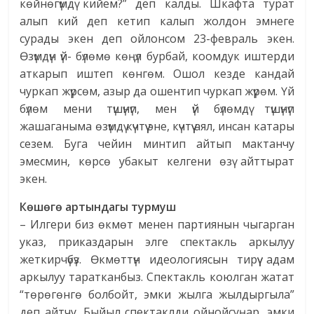
көйнөгүмдү кийем?” деп калды. Шкафта турат
алып кий деп кетип калып жолдон эмнеге
сурады экен деп ойлонсом 23-февраль экен.
Өзүмдүн үй- бүлөмө көңүл бурбай, коомдук иштерди
аткарып иштеп көнгөм. Ошол кезде кандай
чуркап жүрсөм, азыр да ошентип чуркап жүрөм. Үй
бүлөм мени түшүнүп, мен үй бүлөмдү түшүнүп
жашаганыма өзүмдү күчтүү эне, күчтүү аял, инсан катары
сезем. Буга чейин минтип айтып мактанчу
эмесмин, көрсө убакыт келгени өзү айттырат
экен.
Көшөгө артындагы турмуш
– Илгери биз өкмөт менен партиянын чыгарган
указ, приказдарын элге спектакль аркылуу
жеткирчүбүз. Өкмөттүн идеологиясын тирүү адам
аркылуу таратканбыз. Спектакль коюлган жатат
“төрөгөнгө болбойт, эмки жылга жылдыргыла”
деп айтчу. Быйыл спектаклди ойнойсуңар, эмки