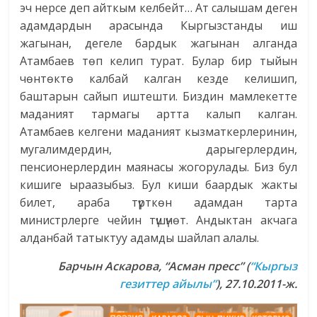
эч нерсе деп айткым келбейт… Ат салышам деген
адамдардын арасында Кыргызстанды иш
жагынан, дегеле бардык жагынан алганда
Атамбаев төп келип турат. Булар бир тыйын
чөнтөктө калбай калган кезде келишип,
баштарын сайып иштешти. Биздин мамлекетте
маданият тармагы артта калып калган.
Атамбаев келгени маданият кызматкерлеринин,
мугалимдердин, дарыгерлердин,
пенсионерлердин маянасы жогорулады. Биз бул
кишиге ыраазыбыз. Бул киши баардык жакты
билет, араба түрткөн адамдан тарта
министрлерге чейин түшүнөт. Андыктан акчага
алданбай татыктуу адамды шайлап алалы.
Барчын Аскарова
,
“Асман пресс”
(
“Кыргыз
гезиттер айылы”
), 27.10.2011-ж
.