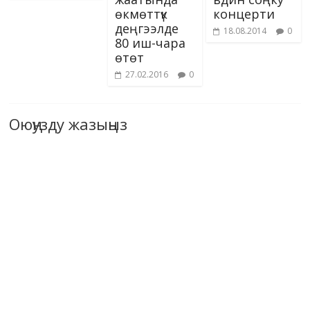
өкмөттүк
концерти
деңгээлде
18.08.2014
0
80 иш-чара
өтөт
27.02.2016
0
Оюңузду жазыңыз