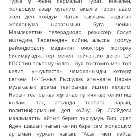
турса үй -бүлөң кармалып турат. Маселен,
жолдошум азыр мугалим, акылга терең адам
экен деп койдум. Чатак кыялыма чыдаган
жолдошума ыраазымын. Буга чейин
Мамлекеттик телерадиодо режиссер болуп
иштедим. Төрөгөндөн кийин, алыскы тоолуу
райондордогу маданият очоктору жогорку
билимдүү адисттер менен тейленсин деген ЦК
КПССтин токтому болгон. Бул токтомго мен төп
келип, унчукпастан чемоданымды көтөрүп
кеткем. 14-15-жыл Рыскулов атындагы Нарын
музыкалык драма театрында иштеп келдим.
Нарын театрында жүргөндө түн ичинде келип иш
кылам, таң атканда театрга барып,
политинформация деп койчу, бүт СССРдеги
маалыматты айтып берип турчумун. Бир ирет
үйдөн шашып чыгып кетип баратсам жолдошум
артыман чуркап чыгып: “Асыл мен кайсы