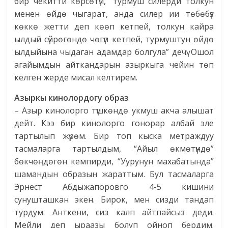
бир чекитти көрсөтүп, “турмуш силерди толкун
менен өйдө чыгарат, анда силер ии төбөбүз
көккө жетти деп көөп кетпей, толкун кайра
ылдый сүйрөгөндө чөгүп кетпей, турмуштун өйдө
ылдыйына чыдаган адамдар болгула” дечү. Ошол
агайымдын айткандарын азыркыга чейин төп
келген жерде мисал келтирем.
Азыркы кинолордогу образ
– Азыр кинолорго түшкөндө укмуш акча алышат
дейт. Кээ бир кинолорго гонорар албай эле
тартылып жүрөм. Бир топ кыска метраждуу
тасмаларга тартылдым, “Айыл өкмөтүндө”
бөкчөңдөгөн кемпирди, “Уурунун махабатында”
шамандын образын жараттым. Бул тасмаларга
Эрнест Абдыжапоровго 4-5 кишини
сунушташкан экен. Бирок, мен сизди тандап
турдум. Анткени, сиз калп айтпайсыз деди.
Мейли деп ыраазы болуп ойноп бердим.