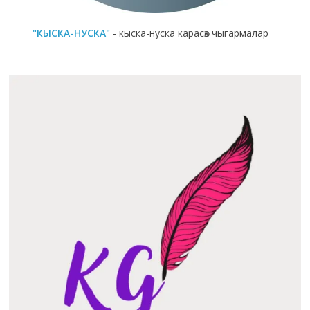
"КЫСКА-НУСКА"
- кыска-нуска карасөз чыгармалар