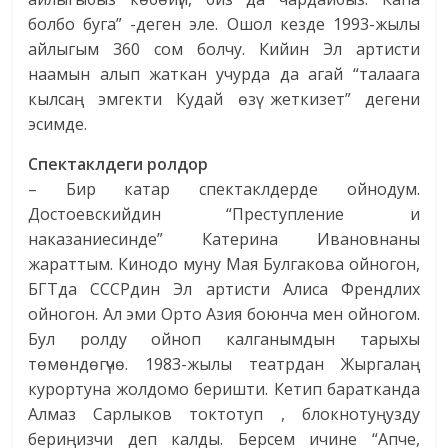
болбо буга” -деген эле. Ошол кезде 1993-жылы
айлыгым 360 сом болчу. Кийин Эл артисти
наамын алып жаткан учурда да агай “талаага
кылсаң эмгекти Кудай өзү жеткизет” дегени
эсимде.
Спектаклдеги ролдор
– Бир катар спектаклдерде ойнодум.
Достоевскийдин “Преступление и
наказаниесинде” Катерина Ивановнаны
жараттым. Кинодо муну Мая Булгакова ойногон,
БГТда СССРдин Эл артисти Алиса Френдлих
ойногон. Ал эми Орто Азия боюнча мен ойногом.
Бул ролду ойноп калганымдын тарыхы
төмөндөгүчө. 1983-жылы театрдан Жыргалаң
курортуна жолдомо беришти. Кетип баратканда
Алмаз Сарлыков токтотуп , блокнотуңузду
бериңизчи деп калды. Берсем ичине “Апче,