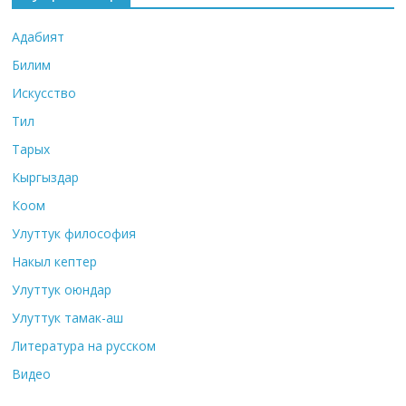
Адабият
Билим
Искусство
Тил
Тарых
Кыргыздар
Коом
Улуттук философия
Накыл кептер
Улуттук оюндар
Улуттук тамак-аш
Литература на русском
Видео