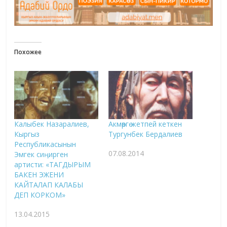
Похожее
Калыбек Назаралиев,
Акмөөргө жетпей кеткен
Кыргыз
Тургунбек Бердалиев
Республикасынын
07.08.2014
Эмгек сиӊирген
артисти: «ТАГДЫРЫМ
БАКЕН ЭЖЕНИ
КАЙТАЛАП КАЛАБЫ
ДЕП КОРКОМ»
13.04.2015