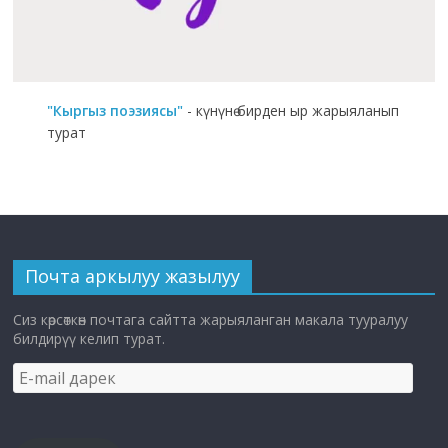
"Кыргыз поэзиясы"
- күнүнө бирден ыр жарыяланып
турат
Почта аркылуу жазылуу
Сиз көрсөткөн почтага сайтта жарыяланган макала тууралуу
билдирүү келип турат.
E-
mail
дарек