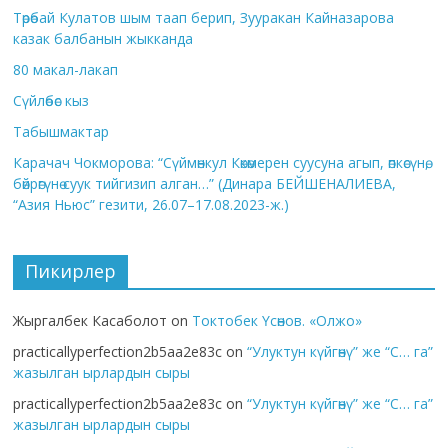
Төрөбай Кулатов шым таап берип, Зууракан Кайназарова
казак балбанын жыкканда
80 макал-лакап
Сүйлөбөс кыз
Табышмактар
Карачач Чокморова: “Сүймөнкул Көкөмерен суусуна агып, өпкөсүнө,
бөйрөгүнө суук тийгизип алган…” (Динара БЕЙШЕНАЛИЕВА,
“Азия Ньюс” гезити, 26.07–17.08.2023-ж.)
Пикирлер
Жыргалбек Касаболот
on
Токтобек Үсөнов. «Олжо»
practicallyperfection2b5aa2e83c
on
“Улуктун күйгөнү” же “С… га”
жазылган ырлардын сыры
practicallyperfection2b5aa2e83c
on
“Улуктун күйгөнү” же “С… га”
жазылган ырлардын сыры