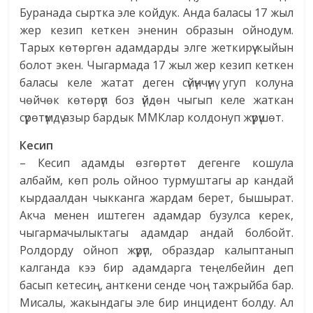
Буранада сыртка эле койдук. Анда баласы 17 жыл
жер кезип кеткен эненин образын ойнодум.
Тарых көтөргөн адамдарды элге жеткирүү кыйын
болот экен. Чыгармада 17 жыл жер кезип кеткен
баласы келе жатат деген сүйүнчүнү угуп колуна
чөйчөк көтөрүп боз үйдөн чыгып келе жаткан
сүрөтүмдү азыр бардык ММКлар колдонуп жүрүшөт.
Кесип
– Кесип адамды өзгөртөт дегенге кошула
албайм, көп роль ойноо турмуштагы ар кандай
кырдаалдан чыкканга жардам берет, бышырат.
Акча менен иштеген адамдар бузулса керек,
чыгармачылыктагы адамдар андай болбойт.
Ролдорду ойноп жүрүп, образдар калыптанып
калганда кээ бир адамдарга теңелбейин деп
басып кетесиң, анткени сенде чоң тажрыйба бар.
Мисалы, жакындагы эле бир инцидент болду. Ал