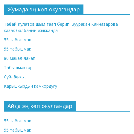
Жумада эң көп окулгандар
Төрөбай Кулатов шым таап берип, Зууракан Кайназарова
казак балбанын жыкканда
55 табышмак
55 табышмак
80 макал-лакап
Табышмактар
Сүйлөбөс кыз
Карышкырдын камкордугу
Айда эң көп окулгандар
55 табышмак
55 табышмак