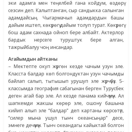
эки адамга мен теңелбей гана койдум, өздөрү
сезсин деп. Калыптанган, сыр сандыкка салынган
адамдайсың. Чыгармачыл адамдардын башы
дайым иштеп, көкүрөгү дайым толуп турат. Көкүрөгү
бош адам сахнада ойноп бере албайт. Актерлор
бардык нерсеге туруштук бере алган,
тажрыйбалуу чоң инсандар.
Агайымдын айтканы
– Мектепте окуп жүргөн кезде чачым узун эле.
Класста балдар көп болгондуктан узун чачымды
байлап салып, тытышып урушуп эле жүрчүбүз. 5-
классымда география сабагынан берген Турусбек
деген агай бар эле. Ал кезде панама кийчүмүн. Ал
шапкемди жакшы көрөр эле, ошону башына
кийип алып эле “балдар” деп картаны көрсөтүп,
“силер мына ушул тынч океансыңар” десе,
эмнеге дечүмүн. Тынч океандагы кайыктай болгон