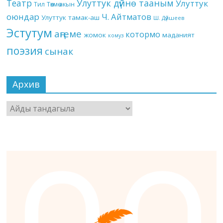
Театр
Улуттук дүйнө тааным
Улуттук
Төкмө акын
Тил
оюндар
Ч. Айтматов
Улуттук тамак-аш
Ш. Дүйшеев
Эстутум
аңгеме
котормо
жомок
маданият
комуз
поэзия
сынак
Архив
Архив