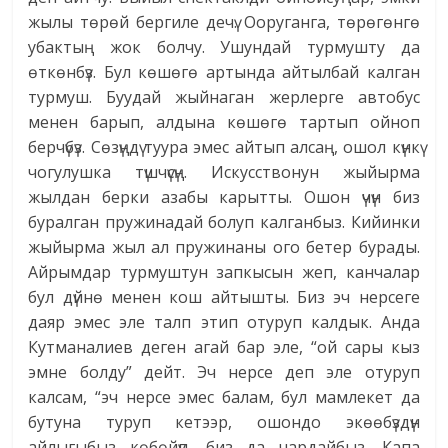
жылы төрөй бергиле дечү. Ооруганга, төрөгөнгө
убактың жок болчу. Ушундай турмушту да
өткөнбүз. Бул көшөгө артында айтылбай калган
турмуш. Буудай жыйнаган жерлерге автобус
менен барып, алдына көшөгө тартып ойноп
берчүбүз. Сөзүңдү туура эмес айтып алсаң, ошол күнкү
чогулушка түшчүсүң. Искусствонун жыйырма
жылдан берки азабы карытты. Ошон үчүн биз
буралган пружинадай болуп калганбыз. Кийинки
жыйырма жыл ал пружинаны ого бетер бурады.
Айрымдар турмуштун запкысын жеп, канчалар
бул дүйнө менен кош айтышты. Биз эч нерсеге
даяр эмес эле талп этип отуруп калдык. Анда
Кутманалиев деген агай бар эле, “ой сары кыз
эмне болду” дейт. Эч нерсе деп эле отуруп
калсам, “эч нерсе эмес балам, бул мамлекет да
бутуна туруп кетээр, ошондо экөөбүздүн
айлыгыбыз көбөйүп, биз да чардайбыз. Капа