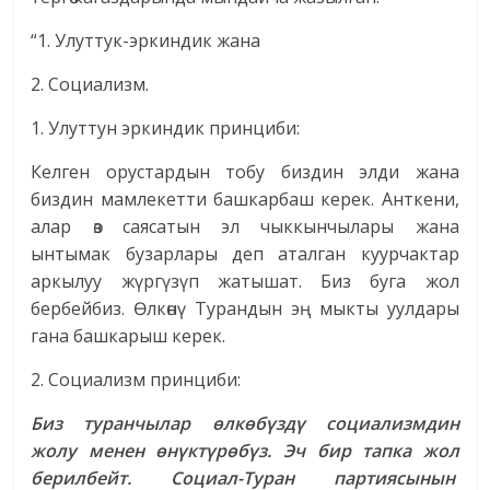
“1. Улуттук-эркиндик жана
2. Социализм.
1. Улуттун эркиндик принциби:
Келген орустардын тобу биздин элди жана
биздин мамлекетти башкарбаш керек. Анткени,
алар өз саясатын эл чыккынчылары жана
ынтымак бузарлары деп аталган куурчактар
аркылуу жүргүзүп жатышат. Биз буга жол
бербейбиз. Өлкөнү Турандын эң мыкты уулдары
гана башкарыш керек.
2. Социализм принциби:
Биз туранчылар өлкөбүздү социализмдин
жолу менен өнүктүрөбүз. Эч бир тапка жол
берилбейт. Социал-Туран партиясынын