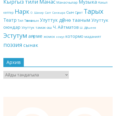
Кыргыз тили
Манас
Музыка
Манасчылар
Накыл
Тарых
Нарк
Сын
кептер
Сүрөт
О. Шакир
Салт
Санжыра
Театр
Улуттук дүйнө тааным
Улуттук
Төкмө акын
Тил
оюндар
Ч. Айтматов
Улуттук тамак-аш
Ш. Дүйшеев
Эстутум
аңгеме
котормо
жомок
маданият
комуз
поэзия
сынак
Архив
Архив