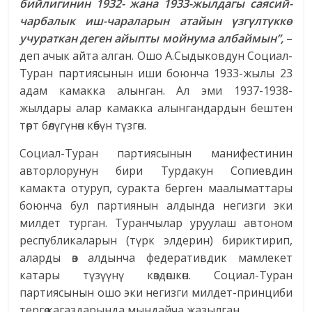
бийлигинин 1932- жана 1933-жылдагы саясий-
чарбалык иш-чараларын атайын үзгүлтүккө
учураткан деген айыпты мойнума албаймын”,
–
деп ачык айта алган. Ошо А.Сыдыковдун Социал-
Туран партиясынын иши боюнча 1933-жылы 23
адам камакка алынган. Ал эми 1937-1938-
жылдары алар камакка алынгандардын бештен
төрт бөлүгүнөн көбүн түзгөн.
Социал-Туран партиясынын манифестинин
авторлорунун бири Турдакун Сопиевдин
камакта отуруп, суракта берген маалыматтары
боюнча бул партиянын алдында негизги эки
милдет турган. Туранчылар уруулаш автоном
республикаларын (түрк элдерин) бириктирип,
аларды өз алдынча федеративдик мамлекет
катары түзүүнү көздөш­көн. Социал-Туран
партиясынын ошо эки негизги милдет-принциби
тергөө кагаздарында мындайча жазылган.