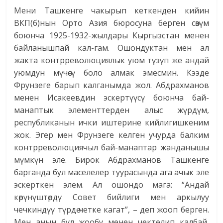
Мени Ташкенге чакырып кеткенден кийин
ВКП(б)нын Орто Азия бюросуна берген сөзүм
боюнча 1925-1932-жылдары Кыргызстан менен
байланышпай кал-гам. Ошондуктан мен ал
жакта контр­революциялык уюм түзүп же андай
уюмдун мүчөсү боло алмак эмесмин. Кээде
Фрунзеге барып калганымда жол. Абдрахманов
менен Исакеевдин эскертүүсү боюнча бай-
манаптык элементтерден алыс жүрдүм,
республиканын ички иштерине кийлигишкеним
жок. Эгер мен Фрунзеге келген учурда балким
контрреволюциячыл бай-манаптар жанданышы
мүмкүн эле. Бирок Абдрахманов Ташкенге
барганда бул маселелер туурасында ага ачык эле
эскерткен элем. Ал ошондо мага: “Андай
көрүнүштөрдү Совет бийлиги мен аркылуу
чечкиндүү түр­дө четке кагат”, – деп жооп берген.
Мен анын бул жообу менен чектелип калбай,