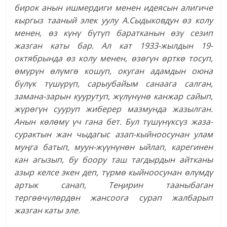
бирок анын ишмердиги менен идеясын алигиче
кыргыз тааный элек уулу А.Сыдыковдун өз колу
менен, өз күнү бүтүп баратканын өзү сезип
жазган каты бар. Ал кат 1933-жылдын 19-
октябрында өз колу менен, өзөгүн өрткө тосуп,
өмүрүн өлүмгө кошуп, окуган адамдын оюна
бүлүк түшүрүп, сарыубайым санаага салган,
замана-зарын куурутуп, жүлүнүнө канжар сайып,
жүрөгүн сууруп жиберер мазмунда жазылган.
Анын көлөмү үч гана бет. Бул түшүнүксүз жаза-
сурактын жан чыдагыс азап-кыйноосунан улам
муңга батып, муун-жүүнүнөн ыйлап, карегинен
кан агызып, бу боору таш тагдырдын айтканы
азыр келсе экен деп, түрмө кыйноосунан өлүмдү
артык санап, Теңирин тааныбаган
тергөөчүлөрдөн жансоога сурап жалбарып
жазган каты эле.