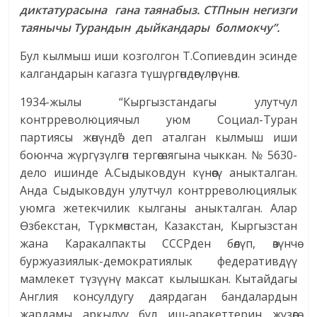
диктатурасына гана таянабыз. СТПнын негизги
таянычы Турандын дыйкандары болмокчу”.
Бул кылмыш иши козголгон Т.Сопиевдин эсинде
калгандарын кагазга түшүргөндөгүлөрүнөн.
1934-жылы “Кыргызстандагы улутчул
контрреволюциячыл уюм Социал-Туран
партиясы жөнүндө” деп аталган кылмыш иши
боюнча жүргүзүлгөн тергөө аягына чыккан. № 5630-
дело ишинде А.Сыдыковдун күнөөсү аныкталган.
Анда Сыдыковдун улутчул контрреволюциялык
уюмга жетекчилик кылганы аныкталган. Алар
Өзбекстан, Түркмөн­стан, Казакстан, Кыргызстан
жана Каракалпакты СССРден бөлүп, өзүнчө
буржуазиялык-демократиялык федеративдүү
мамлекет түзүүнү максат кылышкан. Кытайдагы
Англия консулдугу даярдаган бандалардын
жардамы аркылуу бул иш-аракеттерин жүзөгө