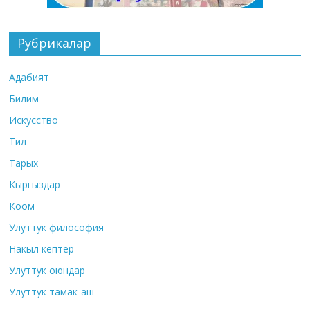
Рубрикалар
Адабият
Билим
Искусство
Тил
Тарых
Кыргыздар
Коом
Улуттук философия
Накыл кептер
Улуттук оюндар
Улуттук тамак-аш