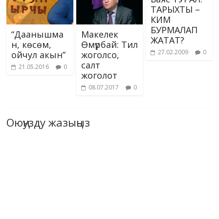
ТАРЫХТЫ –
КИМ
БУРМАЛАП
“Даанышма
Макелек
ЖАТАТ?
н, көсөм,
Өмүрбай: Тил
27.02.2009
0
ойчул акын”
жоголсо,
салт
21.05.2016
0
жоголот
08.07.2017
0
Оюңузду жазыңыз