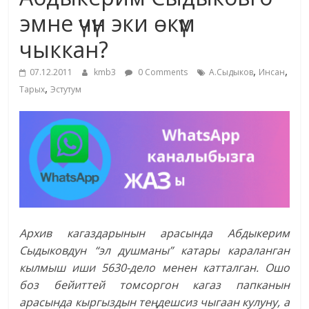
маданияты
эмне үчүн эки өкүм
жана
чыккан?
адабияты
,
,
07.12.2011
kmb3
0 Comments
А.Сыдыков
Инсан
,
Тарых
Эстутум
Архив кагаздарынын арасында Абдыкерим
Сыдыковдун “эл душманы” катары караланган
кылмыш иши 5630-дело менен катталган. Ошо
боз бейиттей томсоргон кагаз папканын
арасында кыргыздын теңдешсиз чыгаан кулуну, а