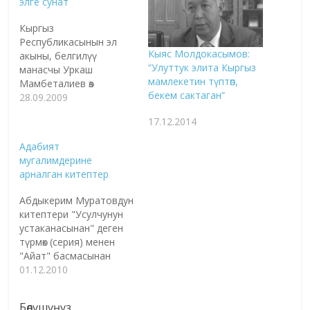
элге сунат
Кыргыз
Республикасынын эл
Кыяс Молдокасымов:
акыны, белгилүү
“Улуттук элита Кыргыз
манасчы Уркаш
мамлекетин түптөп,
Мамбеталиев өз
бекем сактаган”
варианты боюнча
28.09.2009
"Семетей" эпосун
17.12.2014
кагазга түшүрүп,
атайын китеп кылып
Адабият
чыгаруунун үстүндө
мугалимдерине
чымырканып иштеп
арналган китептер
жүргөн учуру.
Чыгармачыл инсан
Абдыкерим Муратовдун
эмеспи, чечекейи чеч
китептери "Усулчунун
болуп редакциябызга
устаканасынан" деген
сүйүнүч айтып
түрмөк (серия) менен
келиптир. Биз да
"Айат" басмасынан
сүйүндүк. Китепке
чыгарылып, сырты
01.12.2010
жазылган баш сөздү
түстүү сүрөттөр менен
окурмандарга эртерээк
кооздолгон. Манас
жеткирели дедик.
Бөлүшүңүз