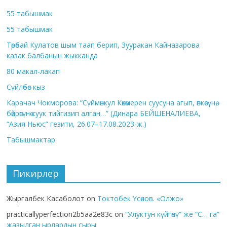
55 табышмак
55 табышмак
Төрөбай Кулатов шым таап берип, Зууракан Кайназарова
казак балбанын жыкканда
80 макал-лакап
Сүйлөбөс кыз
Карачач Чокморова: “Сүймөнкул Көкөмерен суусуна агып, өпкөсүнө,
бөйрөгүнө суук тийгизип алган…” (Динара БЕЙШЕНАЛИЕВА,
“Азия Ньюс” гезити, 26.07–17.08.2023-ж.)
Табышмактар
Пикирлер
Жыргалбек Касаболот
on
Токтобек Үсөнов. «Олжо»
practicallyperfection2b5aa2e83c
on
“Улуктун күйгөнү” же “С… га”
жазылган ырлардын сыры