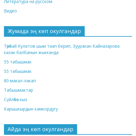
Литература на русском
Видео
Жумада эң көп окулгандар
Төрөбай Кулатов шым таап берип, Зууракан Кайназарова
казак балбанын жыкканда
55 табышмак
55 табышмак
80 макал-лакап
Табышмактар
Сүйлөбөс кыз
Карышкырдын камкордугу
Айда эң көп окулгандар