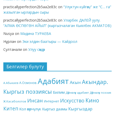
practicallyperfection2b5aa2e83c
on
“Улуктун күйгөнү” же “С… га”
жазылган ырлардын сыры
practicallyperfection2b5aa2e83c
on
Уларбек ДАЛЕЙ уулу.
“АЛМА ӨСПӨГӨН АЙЫЛ” (кыргызчалаган Кыялбек АКМАТОВ)
Nusya
on
Мадина ТУРАЕВА
Нұрлан
on
Эки элдин баатыры — Кайдоол
Султанали
on
Улуу сөздөр
Белгилер булуту
Адабият
Акындар.
Акын
А.Осмонов
А.Абыкаев
Кыргыз поэзиясы
Билим
Дүйнөлүк адабият
Дүйнөлүк поэзия
Кино
Инсан
Искусство
Интернет
Ж.Касаболотов
Китеп
Кыргыздар
Кол өнөрчүлүк
Кыргыз даамы