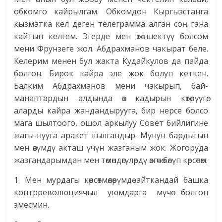
обкомго кайрылгам. Обкомдон Кыргызстанга
кызматка кел деген телеграмма алган соң гана
кайтып келгем. Эгерде мен өтө шектүү болсом
мени Фрунзеге жол. Абдрахманов чакырат беле.
Келерим менен бул жакта Кудайкулов да пайда
болгон. Бирок кайра эле жок болуп кеткен.
Балким Абдрахманов мени чакырып, бай-
манаптардын алдында өз кадырын көтөрүүгө,
аларды кайра жандандырууга, бир нерсе болсо
мага шылтоого, ошол аркылуу Совет бийлигине
жагы-нууга аракет кылгандыр. Мунун бардыгын
мен өзүмдү акташ үчүн жазганым жок. Жогоруда
жазгандарымдан мен төмөндөгүлөрдү өзгөчө бөлүп көрсөтөм:
1. Мен мурдагы көрсөтмөлөрүмдө айткандай башка
контрреволюциячыл уюмдарга мүчө болгон
эмесмин.