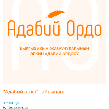
"Адабий ордо" сайтынан:
Кечки күү
by Төлөкова Элмира