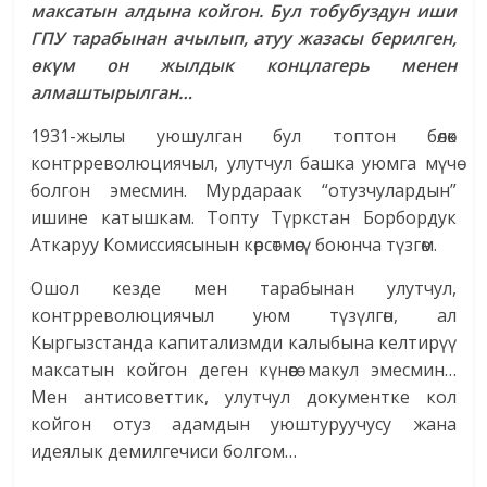
максатын алдына койгон. Бул тобубуздун иши
ГПУ тарабынан ачылып, атуу жазасы берилген,
өкүм он жылдык концлагерь менен
алмаштырылган…
1931-жылы уюшулган бул топтон бөлөк
контрреволюциячыл, улутчул башка уюмга мүчө
болгон эмесмин. Мурдараак “отузчулардын”
ишине катышкам. Топту Түркстан Борбордук
Аткаруу Комиссиясынын көрсөтмөсү боюнча түзгөм.
Ошол кезде мен тарабынан улутчул,
контрреволюциячыл уюм түзүлгөн, ал
Кыргызстанда капитализмди калыбына келтирүү
максатын койгон деген күнөөгө макул эмесмин…
Мен антисоветтик, улутчул документке кол
койгон отуз адамдын уюштуруучусу жана
идеялык демилгечиси болгом…