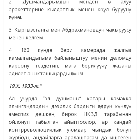
2. Душмандарымдын менден өч алуу
аракеттерине кылдаттык менен көңүл бурууну
өтүнөм.
3. Кыргызстанга мен Абдрахмановдун чакыруусу
менен келгем.
4. 160 күндөн бери камерада жалгыз
камалгандыгыма байланыштуу менин деломду
кароону тездетип, мага берилүүчү жазаны
адилет аныкташыңарды өтүнөм.
19.Х. 1933-ж.”
Ал учурда “эл душманы” катары камакка
алынгандардын дээрлик бардыгы өздөрүн күнөөлүү
эмеспиз дешкен, бирок НКВД тарабынан
ойлонуп табылган айыптоолор, ар кандай
контрреволюциялык уюмдар чындык болуп
жүрбөсүн, андайларга аралашпасам да иштеген