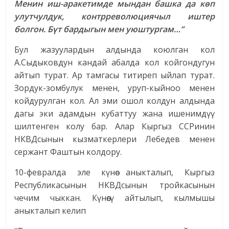
Менин иш-аракетимде мындан башка да көп
улутчулдук, контрреволюциячыл иштер
болгон. Бүт бардыгын мен уюштургам…”
Бул жазуулардын алдында коюлган кол
А.Сыдыковдун кандай абалда кол койгондугун
айтып турат. Ар тамгасы титиреп ыйлап турат.
Зордук-зомбулук менен, уруп-кыйноо менен
койдурулган кол. Ал эми ошол колдун алдында
дагы эки адамдын кубаттуу жана ишенимдүү
шилтенген колу бар. Алар Кыргыз ССРинин
НКВДсынын кызматкерлери Лебедев менен
сержант Фаштын колдору.
10-февралда эле күнөө аныкталып, Кыргыз
Республикасынын НКВДсынын тройкасынын
чечим чыккан. Күнөөсү айтылып, кылмышы
аныкталып келип