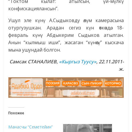
“Токтом кылат: атылсын, үй-мүлкү
конфискациялансын”.
Ушул эле күнү А.Сыдыковду өлүм камерасына
отургузушкан. Арадан сегиз күн өткөндө, 18-
февраль күнү Абдыкерим Сыдыков атылган.
Анын “кылмыш иши”, жасаган “күнөөсү” кыскача
мына ушундай болгон.
Самсак СТАНАЛИЕВ,
«Кыргыз Туусу»
, 22.11.2011-
ж.
Похожее
Манасчы “Семетейин”