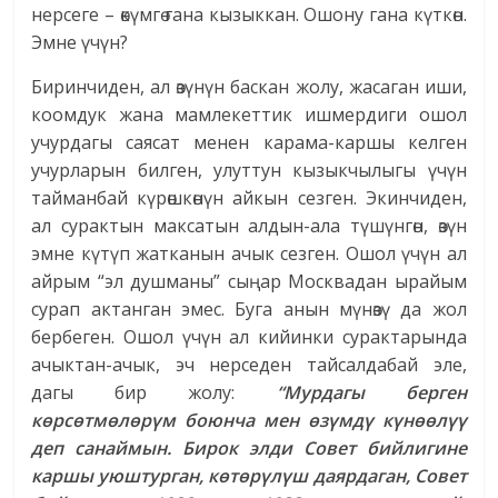
нерсеге – өкүмгө гана кызыккан. Ошону гана күткөн.
Эмне үчүн?
Биринчиден, ал өзүнүн баскан жолу, жасаган иши,
коомдук жана мамлекеттик ишмердиги ошол
учурдагы саясат менен карама-каршы келген
учурларын билген, улуттун кызыкчылыгы үчүн
тайманбай күрөшкөнүн айкын сезген. Экинчиден,
ал сурактын максатын алдын-ала түшүнгөн, өзүн
эмне күтүп жатканын ачык сезген. Ошол үчүн ал
айрым “эл душманы” сыңар Москвадан ырайым
сурап актанган эмес. Буга анын мүнөзү да жол
бербеген. Ошол үчүн ал кийинки сурактарында
ачыктан-ачык, эч нерседен тайсалдабай эле,
дагы бир жолу:
“Мурдагы берген
көрсөтмөлөрүм боюнча мен өзүмдү күнөөлүү
деп санаймын. Бирок элди Совет бийлигине
каршы уюштурган, көтөрүлүш даярдаган, Совет