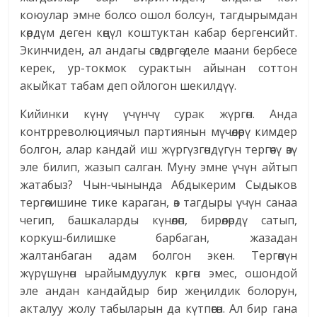
коюулар эмне болсо ошол болсун, тагдырымдан
көрдүм деген көңүл коштуктан кабар бергенсийт.
Экинчиден, ал андагы сөздөргө деле маани бербесе
керек, ур-токмок сурактын айынан соттон
акыйкат табам деп ойлогон шекилдүү.
Кийинки күнү үчүнчү сурак жүргөн. Анда
контрреволюциячыл партиянын мүчөлөрү кимдер
болгон, алар кандай иш жүргүзгөндүгүн тергөөчү өзү
эле билип, жазып салган. Муну эмне үчүн айтып
жатабыз? Чын-чынында Абдыкерим Сыдыков
тергөө ишине тике караган, өз тагдыры үчүн санаа
чегип, башкаларды күнөөлөп, бирөөлөрдү сатып,
коркуш-билишке барбаган, жазадан
жалтанбаган адам болгон экен. Тергөөнүн
жүрүшүнөн ырайымдуулук көргөн эмес, ошондой
эле андан кандайдыр бир жеңилдик болорун,
акталуу жолу табыларын да күтпөгөн. Ал бир гана