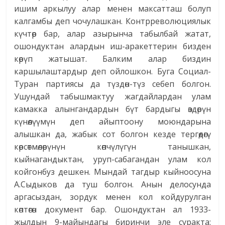
ишим аркылуу алар менен максатташ болуп
калгамбы деп чочулашкан. Контрреволюциялык
күчтөр бар, алар азырынча табылбай жатат,
ошондуктан алардын иш-аракеттерин бизден
көрүп жатышат. Балким алар биздин
каршылаштардыр деп ойлошкон. Буга Социал-
Туран партиясы да түздөн-түз себеп болгон.
Ушундай табышмактуу жагдайлардан улам
камакка алынгандардын бүт бардыгы өздөрүн
күнөөлүүмүн деп айыптоону моюндарына
алышкан да, жабык сот болгон кезде тер­гөөдөгү
көрсөтмөлөрүнүн көпчүлүгүн танышкан,
кыйнагандыктан, уруп-сабагандан улам кол
койгонбуз дешкен. Мындай тагдыр кыйноосуна
А.Сыдыков да туш болгон. Анын делосунда
аргасыздан, зордук менен кол койдурулган
көптөгөн документ бар. Ошондуктан ал 1933-
жылдын 9-майындагы биринчи эле суракта: