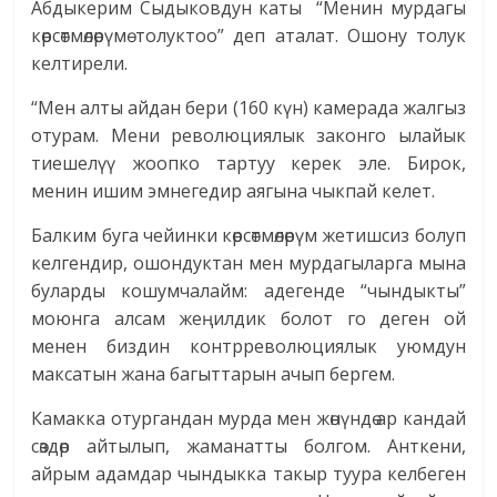
Абдыкерим Сыдыковдун каты “Менин мурдагы
көрсөтмөлөрүмө толуктоо” деп аталат. Ошону толук
келтирели.
“Мен алты айдан бери (160 күн) камерада жалгыз
отурам. Мени революциялык законго ылайык
тиешелүү жоопко тартуу керек эле. Бирок,
менин ишим эмнегедир аягына чыкпай келет.
Балким буга чейинки көрсөтмөлөрүм жетишсиз болуп
келгендир, ошондуктан мен мурдагыларга мына
буларды кошумчалайм: адегенде “чындыкты”
моюнга алсам жеңилдик болот го деген ой
менен биздин контрреволюциялык уюмдун
максатын жана багыттарын ачып бергем.
Камакка отургандан мурда мен жөнүндө ар кандай
сөздөр айтылып, жаманатты болгом. Анткени,
айрым адамдар чындыкка такыр туура келбеген