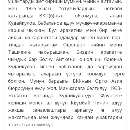
ушактарды жеткириши мүмкүн. Чынын айтайын,
мен 1925-жылы “отузчулардын” негизги
катарында ВКП(б)нын обкомуна, анын
Кудайкулов, Бабаханов өңдүү мүчө­лөрүнө караманча
каршы чыккам. Бул аракетим үчүн бир нече
айкын көз караштагы адамдар менен бирге пар-
тиядан чыгарылгам. Ошондон кийин мени
Ташкенге чакырышкан. Биздин аракетте
чындык бар болчу. Анткени, ошол иш боюнча
Кудайкулов менен Бабаханов да партиядан
чыгарылып, алардын үстүнөн коомдук тергөө
болгон. Мунун бардыгы БККнын Орто Азия
бюросунун өкүлү жол. Манжарага белгилүү. 1933-
жылдын жазында Кудайкуловдун Фрунзеге
келиши менен ал өзүнүн Көкүмбай Чинин өңдүү
жакшы санаалаштары аркылуу өч алуу
максатында мен жөнүндө ар кандай ушактарды
таркатышы мүмкүн.