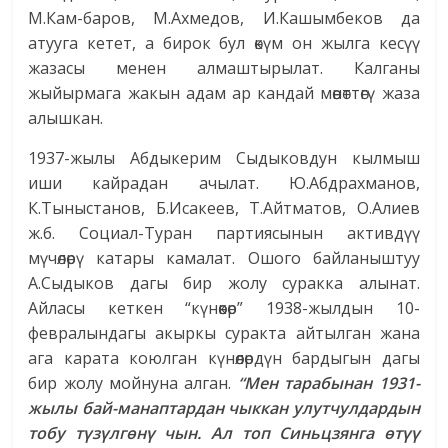
М.Кам-баров, М.Ахмедов, И.Кашымбеков да
атууга кетет, а бирок бул өкүм он жылга кесүү
жазасы менен алмаштырылат. Калганы
жыйырмага жакын адам ар кандай мөө­нөттөгү жаза
алышкан.
1937-жылы Абдыкерим Сыдыковдун кылмыш
иши кайрадан ачылат. Ю.Абдрахманов,
К.Тыныстанов, Б.Исакеев, Т.Айтматов, О.Алиев
ж.б. Социал-Туран партиясынын активдүү
мүчөлөрү катары камалат. Ошого байланыштуу
А.Сыдыков дагы бир жолу суракка алынат.
Айласы кеткен “күнөөкөр” 1938-жылдын 10-
февралындагы акыркы суракта айтылган жана
ага карата коюлган күнөөлөрдүн бардыгын дагы
бир жолу мойнуна алган.
“Мен тарабынан 1931-
жылы бай-манаптардан чыккан улутчулдардын
тобу түзүлгөнү чын. Ал топ Синьцзянга өтүү