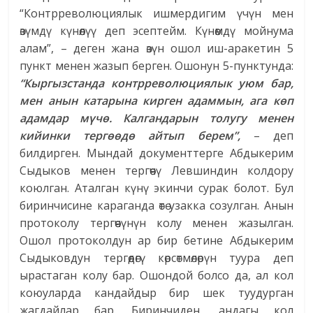
“Контрреволюциялык ишмердигим үчүн мен
өзүмдү күнөөлүү деп эсептейм. Күнөөмдү мойнума
алам”, – деген жана өзүн ошол иш-аракетин 5
пункт менен жазып берген. Ошонун 5-пунктунда:
“Кыргызстанда контрреволюциялык уюм бар,
мен анын катарына кирген адаммын, ага көп
адамдар мүчө. Калгандарын толугу менен
кийинки тергөөдө айтып берем”,
– деп
билдирген. Мындай документтерге Абдыкерим
Сыдыков менен тергөөчү Левшиндин колдору
коюлган. Аталган күнү экинчи сурак болот. Бул
биринчисине караганда өтө узакка созулган. Анын
протоколу тергөөчүнүн колу менен жазылган.
Ошол протоколдун ар бир бетине Абдыкерим
Сыдыковдун тергөөдөгү көрсөтмөлөрүн туура деп
ырастаган колу бар. Ошондой болсо да, ал кол
коюуларда кандайдыр бир шек туудурган
жагдайлар бар. Биринчиден, андагы кол