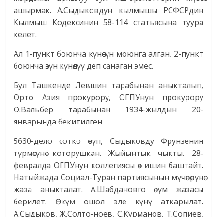
ашырмак. А.Сыдыковдун кылмышы РСФСРдин
Кылмыш Кодексинин 58-114 статья­сына туура
келет.
Ал 1-пункт боюнча күнөөсүн моюнга алган, 2-пункт
боюнча өзүн күнөөлүү деп санаган эмес.
Бул Ташкенде Левшин тарабынан аныкталып,
Орто Азия прокурору, ОГПУнун прокурору
О.Вальбер тарабынан 1934-жылдын 20-
январында бекитилген.
5630-дело сотко өтүп, Сыдыковду Фрунзенин
түрмөсүнө которушкан. Жыйынтык чыкты. 28-
февралда ОГПУнун коллегиясы өз ишин баштайт.
Натыйжада Социал-Туран партиясынын мүчөлөрүнө
жаза аныкталат. А.Шабдановго өлүм жазасы
берилет. Өкүм ошол эле күнү аткарылат.
А.Сыдыков, Ж.Солто-ноев, С.Курманов, Т.Сопиев,