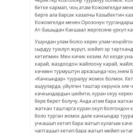
чериктер козголоңу тууралуу болмок. К
бетке кармап, чоң атам Кожомгелди мен
бирге ала барсак казалчы Казыбектин ка
Кожомгелди менен Орозонун туугандары 
Ат-Башыдан Какшаал жергесине үркүп к
Ушундан улам болсо керек улам чоңойгон
сырдуу туюлуп жүрүп, эсейип эр тартка
кетипмин. Мен кичик кезим. Ал кезде ун
карай, жаздоодон жайлоону карай, жайл
көчмөн турмуштун аркасында чоң энем 
«Качкындар» тууралуу жомок болмок. Ке
ашууларда, үйүлгөн таштар көрүнсө эле 
качкындардын шейити, куран окуу керек»
бере берет болучу. Анда атам бара жатка
жаткан таштарга куран окуп болгондон к
боло турган жомок дале качкындар туура
учкашып кетип бара жатып кулагым качк
чапташып кетип бара жатып мейип уктап,