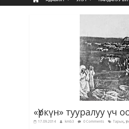
«Үркүн» тууралуу үч о
,
17.09.2014
kmb3
0 Comments
Тарых
Ү