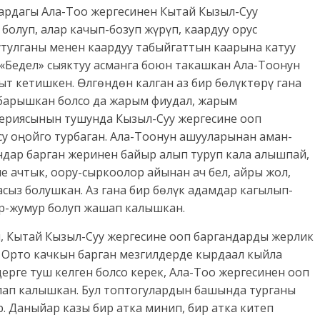
дардагы Ала-Тоо жергесинен Кытай Кызыл-Суу
олуп, алар качып-бозуп жүрүп, каардуу орус
улганы менен каардуу табыйгаттын каарына катуу
 «Бедел» сыяктуу асманга боюн такашкан Ала-Тоонун
 кетишкен. Өлгөндөн калган аз бир бөлүктөрү гана
 барышкан болсо да жарым фиудал, жарым
периясынын тушунда Кызыл-Суу жергесине ооп
у оңойго турбаган. Ала-Тоонун ашууларынан аман-
ндар барган жеринен байыр алып туруп кала алышпай,
е ачтык, оору-сыркоолор айынан ач бел, айры жол,
асыз болушкан. Аз гана бир бөлүк адамдар кагылып-
ыр-жумур болуп жашап калышкан.
п, Кытай Кызыл-Суу жергесине ооп баргандарды жерлик
. Орто качкын барган мезгилдерде кырдаал кыйла
рге туш келген болсо керек, Ала-Тоо жергесинен ооп
ап калышкан. Бул топтогулардын башында турганы
р. Даныйар казы бир атка минип, бир атка китеп