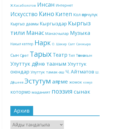
Инсан
Интернет
Ж.Касаболотов
Кино
Китеп
Искусство
Кол өнөрчүлүк
Кыргыз
Кыргыздар
Кыргыз даамы
тили
Манас
Музыка
Манасчылар
Нарк
Накыл кептер
О. Шакир
Салт
Санжыра
Тарых
Театр
Сын
Төкмө акын
Сүрөт
Тил
Улуттук дүйнө тааным
Улуттук
оюндар
Ч. Айтматов
Улуттук тамак-аш
Ш.
Эстутум
аңгеме
жомок
Дүйшеев
комуз
поэзия
сынак
котормо
маданият
Архив
Архив