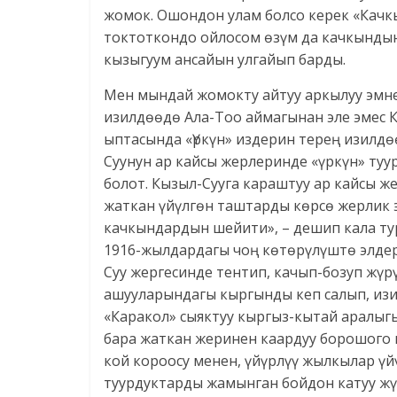
жомок. Ошондон улам болсо керек «Качкы
токтоткондо ойлосом өзүм да качкындын
кызыгуум ансайын улгайып барды.
Мен мындай жомокту айтуу аркылуу эмне 
изилдөөдө Ала-Тоо аймагынан эле эмес 
ыптасында «Үркүн» издерин терең изилдө
Суунун ар кайсы жерлеринде «үркүн» туу
болот. Кызыл-Сууга караштуу ар кайсы ж
жаткан үйүлгөн таштарды көрсө жерлик э
качкындардын шейити», – дешип кала тур
1916-жылдардагы чоң көтөрүлүштө элдер
Суу жергесинде тентип, качып-бозуп жүр
ашууларындагы кыргынды кеп салып, изи
«Каракол» сыяктуу кыргыз-кытай аралы
бара жаткан жеринен каардуу борошого к
кой короосу менен, үйүрлүү жылкылар үй
туурдуктарды жамынган бойдон катуу жү