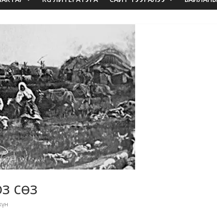
оз сөз
ркүн