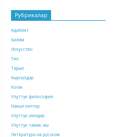
Рубрикалар
Адабият
Билим
Искусство
Тил
Тарых
Кыргыздар
Коом
Улуттук философия
Накыл кептер
Улуттук оюндар
Улуттук тамак-аш
Литература на русском