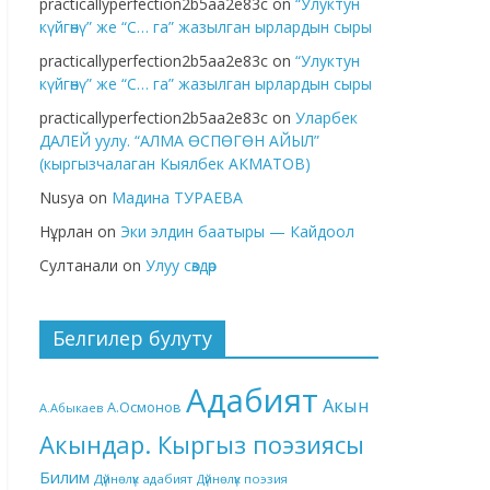
practicallyperfection2b5aa2e83c
on
“Улуктун
күйгөнү” же “С… га” жазылган ырлардын сыры
practicallyperfection2b5aa2e83c
on
“Улуктун
күйгөнү” же “С… га” жазылган ырлардын сыры
practicallyperfection2b5aa2e83c
on
Уларбек
ДАЛЕЙ уулу. “АЛМА ӨСПӨГӨН АЙЫЛ”
(кыргызчалаган Кыялбек АКМАТОВ)
Nusya
on
Мадина ТУРАЕВА
Нұрлан
on
Эки элдин баатыры — Кайдоол
Султанали
on
Улуу сөздөр
Белгилер булуту
Адабият
Акын
А.Осмонов
А.Абыкаев
Акындар. Кыргыз поэзиясы
Билим
Дүйнөлүк адабият
Дүйнөлүк поэзия