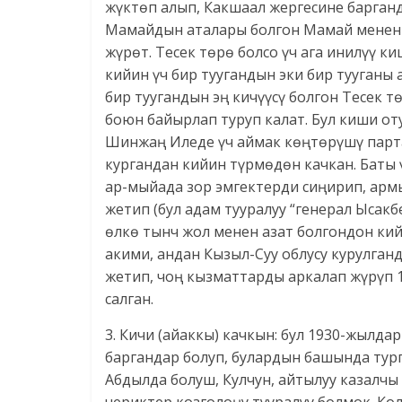
жүктөп алып, Какшаал жергесине барганд
Мамайдын аталары болгон Мамай менен 
жүрөт. Тесек төрө болсо үч ага инилүү 
кийин үч бир туугандын эки бир тууганы 
бир туугандын эң кичүүсү болгон Тесек 
боюн байырлап туруп калат. Бул киши о
Шинжаң Иледе үч аймак көңтөрүшү парта
кургандан кийин түрмөдөн качкан. Баты
ар-мыйада зор эмгектерди сиңирип, ар
жетип (бул адам тууралуу “генерал Ысакб
өлкө тынч жол менен азат болгондон ки
акими, андан Кызыл-Суу облусу курулган
жетип, чоң кызматтарды аркалап жүрүп 1
салган.
3. Кичи (айаккы) качкын: бул 1930-жылд
баргандар болуп, булардын башында тур
Абдылда болуш, Кулчун, айтылуу казалчы 