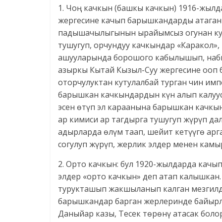
1. Чоң качкын (башкы качкын) 1916-жыл
жергесине качып барышкандарды атаган б
падышачылыгынын ырайымсыз огунан кут
тушугуп, орчундуу качкындар «Каракол»,
ашууларында борошого кабылышып, набыт
азыркы Кытай Кызыл-Суу жергесине ооп
оторчулуктан кутулалбай турган чин им
барышкан качкындардын күн алып калуу­с
эсен өтүп эл караанына барышкан качкы
ар кимиси ар тагдырга тушугуп жүрүп дал
адырларда өлүм таап, шейит кетүүгө арг
согулуп жүрүп, жерлик элдер менен кам
2. Орто качкын: бул 1920-жылдарда качы
элдер «орто качкын» деп атап калышкан
турукташып жакшыланып калган мезгилде
барышкандар барган жерлеринде байырл
Даныйар казы, Тесек төрөнү атасак боло