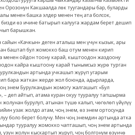
олхоздоштуруу­га каршы чыккандар казалчы Казыбекти
ен Орозонун Какшаалда лөк туугандары бар, буларды
залы менен башка элдер менен тең ата болсок,
бизди өз ичине батырып калууга жардам берет дешип
ачып барышкан.
 сайын «Качкын» деген аталыш мен үчүн кызык, ары
ндан баштап бул жомокко баш отум менен кирип
аа менен ойдон тоону карай, кыштоодон жаздоону
оодон кайра кыштоону карай тынымсыз жүрө турган
Бурулкандын артында учкашып жүрүп угарым
тип бара жаткан жерде жол боюнда, адырларда,
чоң энем Бурулкандын жомогу жалгашып: «Бул
, – деп айтып, атама куран окуу тууралуу тапшырма
н жолунан бурулуп, атынан түшө калып, чөгөлөп үйүлүү
ийин узак жолдо атам, чоң энем, өз энем ортосунда
луу боло берет болучу. Мен чоң энемдин артында атка
ындар тууралуу жомокко чапташып, чоң энем артында
 узун жолун кыскартып жүрүп, чоң болгонум өзүнчө