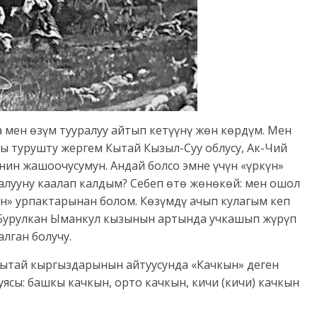
да мен өзүм тууралуу айтып кетүүнү жөн көрдүм. Мен
ы турушту жергем Кытай Кызыл-Суу облусу, Ак-Чий
нин жашоочусумун. Андай болсо эмне үчүн «үркүн»
салууну каалап калдым? Себеп өтө жөнөкөй: мен ошол
үн» урпактарынан болом. Көзүмдү ачып кулагым кеп
 Бурулкан Ыманкул кызынын артында учкашып жүрүп
алган болучу.
я кытай кыргыздарынын айтуусунда «Качкын» деген
ясы: башкы качкын, орто качкын, кичи (кичи) качкын