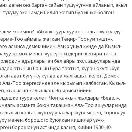
н» деген сөз барган сайын түшүнүгүмө айланып, акыл
 тукуму экенимди билип жетип бул ишке болгон
демекчимин?.. «Үркүн» тууралуу кеп салып «үркүндү»
Керме-Тоо аймагы жаткан Теңир-Тоонун түштүк
өгө алынса демекчимин. Азыр ушул күндө да Кызыл-
ралуу жомок менен «үркүн» издерин кеңири тапса
ерлердин адырлары, ач бел айры жол, ашууларында
лдер атынын башын бура тартып, куран окуп: «бул
ган адат бүгүнкү күндө да жалгашып келет. Демек
 Ала-Тоо жергесинде эле кырылып калбас­тан, Кызыл-
үп, кырылып калышкан. Эң ириси бийик
лдешке туура келет. Чоң качкын жылдары «Бедел»,
гындагы асманга боюн такашкан Ала-Тоо ашууларында
абылып калып, жүктүү унаалар жүгү менен, короолуу
үрү менен, борошого буюккан кишилер үзүк-
ргөн борошонун астында калып, кийин 1930-40-