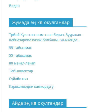
Видео
Жумада эң көп окулгандар
Төрөбай Кулатов шым таап берип, Зууракан
Кайназарова казак балбанын жыкканда
55 табышмак
55 табышмак
80 макал-лакап
Табышмактар
Сүйлөбөс кыз
Карышкырдын камкордугу
Айда эң көп окулгандар