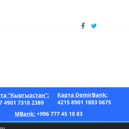
А, “Азия Ньюс” гезити, 26.07–17.08.2023-ж.)
ЫШ