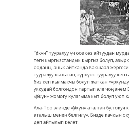
“Үркүн” тууралуу үч ооз сөз айтуудан мур
теги кыргызстандык кыргыз болуп, азырк
ооданы, анык айтканда Какшаал жергеси
тууралуу кызыгып, «үркүн» тууралуу кеп 
биз кеп кылмакчы болуп жаткан «үркүнд
уккудай болгондон тартып эле чоң энем
«Үркүн» жомогу кулагыма кыт болуп уюп к
Ала-Тоо элинде «Үркүн» аталган бул оку
аталыш менен белгилүү. Бизде качкын оку
деп айтылып келет.