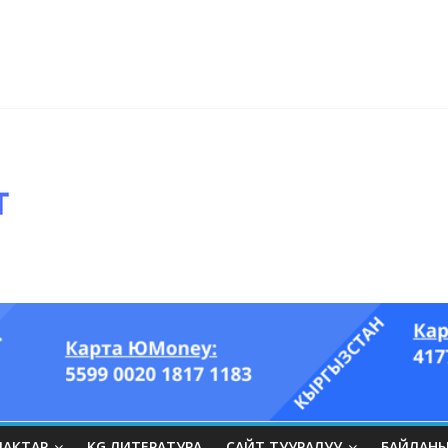
ры он үч акындын котормосунда
ып, өпкөсүнө, бөйрөгүнө суук тийгизип алган…” (Динара БЕЙШЕНАЛИЕВ
ЛАКТАР
KG ЛИТЕРАТУРА
САЙТ ТУУРАЛУУ
БАЙЛАН