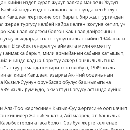
ан кийин издеп сурап жүрүп залкар манасчы Жүсүп
Балбайларды издеп тапканы эл оозунда кеп болуп
киши Какшаал жергесине ооп барып, бир жыл тургандан
ал жерде тургусу келбей кайра келген жолуна кетип, үч
төрө Какшаал жергеси болгон Какшаал дайрасынын
тузунчу жылдарда колго түшүп калып кийин 1944-жылы
лап Ысакбек генерал үч аймакта мили өкмөттү
 үч аймакка барып, мили армыйанын сабына катышып,
мыйа ичинде кадыр-барктуу аскер башчылылыгына
ек” аттуу романда кеңири токтолобуз), 1949-жылы
йин ал киши Какшаал, азыркы Ак-Чий ооданынын
да Кызыл-Суунун орунбасар обулус башчылыгына
989-жылы Үрүмчүдө, өкмөттүн багуусу астында дүйнө
ары Ала-Тоо жергесинен Кызыл-Суу жергесине ооп качып
ган кишилер Жаныбек казы, Айтмаарек, ат-башылык
Казыбектерди атаса болот. Сөз бул жерге келгенде