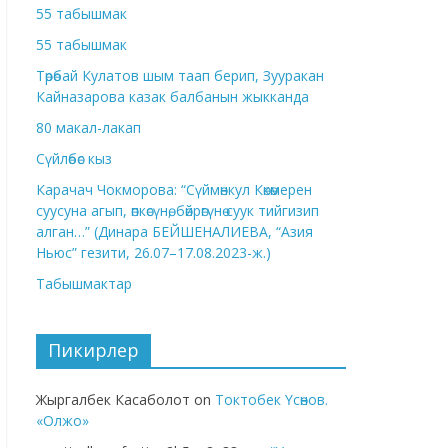
55 табышмак
55 табышмак
Төрөбай Кулатов шым таап берип, Зууракан
Кайназарова казак балбанын жыкканда
80 макал-лакап
Сүйлөбөс кыз
Карачач Чокморова: “Сүймөнкул Көкөмерен
суусуна агып, өпкөсүнө, бөйрөгүнө суук тийгизип
алган…” (Динара БЕЙШЕНАЛИЕВА, “Азия
Ньюс” гезити, 26.07–17.08.2023-ж.)
Табышмактар
Пикирлер
Жыргалбек Касаболот
on
Токтобек Үсөнов.
«Олжо»