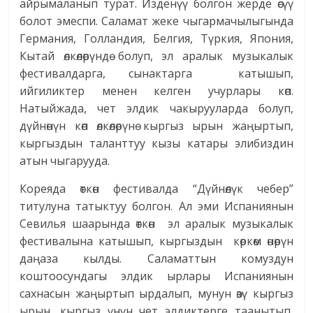
айрымаланып турат. Изденүү болгон жерде өсүү
болот эмеспи. Саламат жеке чыгармачылыгында
Германия, Голландия, Белгия, Түркия, Япония,
Кытай өлкөлөрүндө болуп, эл аралык музыкалык
фестивалдарга, сынактарга катышып,
ийгиликтер менен келген учурлары көп.
Натыйжада, чет элдик чакырууларда болуп,
дүйнөнүн көп өлкөлөрүнө кыргыз ырын жаңыртып,
кыргыздын таланттуу кызы катары элибиздин
атын чыгарууда.
Кореяда өткөн фестивалда “Дүйнөлүк чебер”
титулуна татыктуу болгон. Ал эми Испаниянын
Севилья шаарында өткөн эл аралык музыкалык
фестивалына катышып, кыргыздын көркөм өнөрүн
даңаза кылды. Саламаттын комуздун
коштоосундагы элдик ырлары Испаниянын
сахнасын жаңыртып ырдалып, мунун өзү кыргыз
ырын, кыргыз үнүн чет элдиктерге таанытып,