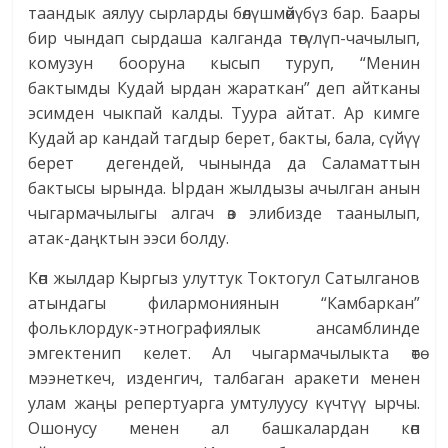
таандык аялуу сырларды бөлүшмөйүбүз бар. Баары
бир чындап сырдаша калганда төгүлүп-чачылып,
комузун бооруна кысып туруп, “Менин
бактымды Кудай ырдан жараткан” деп айтканы
эсимден чыкпай калды. Туура айтат. Ар кимге
Кудай ар кандай тагдыр берет, бакты, бала, сүйүү
берет дегендей, чынында да Саламаттын
бактысы ырында. Ырдан жылдызы ачылган анын
чыгармачылыгы алгач өз элибизде таанылып,
атак-даңктын ээси болду.
Көп жылдар Кыргыз улуттук Токтогул Сатылганов
атындагы филармониянын “Камбаркан”
фольклордук-этнографиялык ансамблинде
эмгектенип келет. Ал чыгармачылыкта өтө
мээнеткеч, изденгич, талбаган аракети менен
улам жаңы репертуарга умтулуусу күчтүү ырчы.
Ошонусу менен ал башкалардан көп