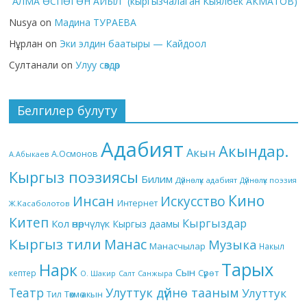
“АЛМА ӨСПӨГӨН АЙЫЛ” (кыргызчалаган Кыялбек АКМАТОВ)
Nusya
on
Мадина ТУРАЕВА
Нұрлан
on
Эки элдин баатыры — Кайдоол
Султанали
on
Улуу сөздөр
Белгилер булуту
Адабият
Акындар.
Акын
А.Осмонов
А.Абыкаев
Кыргыз поэзиясы
Билим
Дүйнөлүк адабият
Дүйнөлүк поэзия
Кино
Инсан
Искусство
Интернет
Ж.Касаболотов
Китеп
Кыргыздар
Кол өнөрчүлүк
Кыргыз даамы
Кыргыз тили
Манас
Музыка
Манасчылар
Накыл
Тарых
Нарк
Сын
кептер
Сүрөт
О. Шакир
Салт
Санжыра
Театр
Улуттук дүйнө тааным
Улуттук
Төкмө акын
Тил