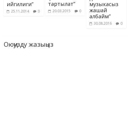
тартылат”
ийгилиги”
музыкасыз
жашай
20.03.2015
0
25.11.2014
0
албайм”
30.08.2016
0
Оюңузду жазыңыз