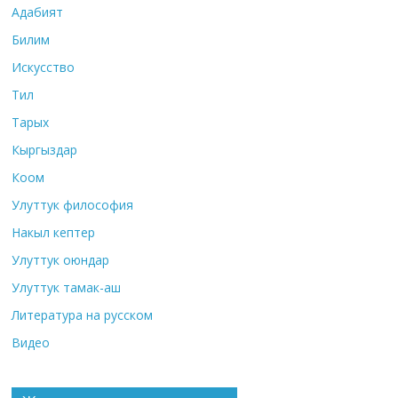
Адабият
Билим
Искусство
Тил
Тарых
Кыргыздар
Коом
Улуттук философия
Накыл кептер
Улуттук оюндар
Улуттук тамак-аш
Литература на русском
Видео