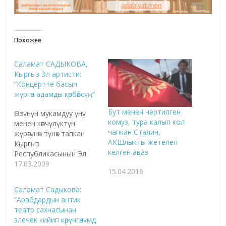
Похожее
Саламат САДЫКОВА,
Кыргыз Эл артисти:
“Концертте басып
жүргөн адамды көрбөйсүң”
Бут менен чертилген
Өзүнүн мукамдуу үнү
комуз, тура калып кол
менен көпчүлүктүн
чапкан Сталин,
жүрөгүнөн түнөк тапкан
АКШлыкты жетелеп
Кыргыз
келген аваз
Республикасынын Эл
артисти Саламат
17.03.2009
15.04.2016
Садыкова жакында эле
Европанын бир катар
Саламат Садыкова:
мамлекеттеринде жеке
“Арабдардын антик
концертин берип,
театр сахнасынан
нукура кыргыз
элечек кийип көрүнгөнүмдө
музыкасын даңазалап