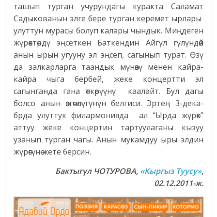
ташып турган учурундагы куракта Саламат
Садыкованын элге бере турган керемет ырлары
улуттун мурасы болуп калары чындык. Миңдеген
жүрөктөрдү эңсеткен Баткендин Айгүл гүлүндөй
анын ырын угууну эл эңсеп, сагынып турат. Өзү
да залкарларга таандык мүнөзү менен кайра-
кайра чыга бербей, жеке концертти эл
сагынганда гана өткөрүүнү каалайт. Бул дагы
болсо анын өзгөчөлүгүнүн белгиси. Эртең 3-дека-
брда улуттук филармонияда ал “Ырда жүрөк”
аттуу жеке концертин тартуулаганы кызуу
узанып турган чагы. Анын мукамдуу ыры элдин
жүрөгүнө жете берсин.
Бактыгүл ЧОТУРОВА,
«Кыргыз Туусу»
,
02.12.2011-ж.