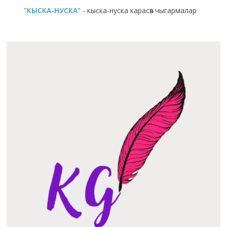
"КЫСКА-НУСКА"
- кыска-нуска карасөз чыгармалар