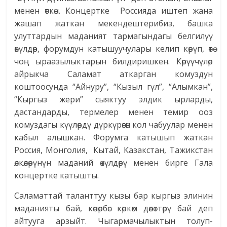
менен өткөн. Концертке Россияда иштеп жана
жашап жаткан мекендештерибиз, башка
улуттардын маданият тармагындагы белгилүү
өкүлдөр, форумдун катышуучулары келип көрүп, өтө
чоң ыраазылыктарын билдиришкен. Көрүүчүлөр
айрыкча Саламат аткарган комуздун
коштоосунда “Айнуру”, “Кызыл гүл”, “Алымкан”,
“Кыргыз жери” сыяктуу элдик ырларды,
дастандарды, термелер менен темир ооз
комуздагы күүлөрдү дүркүрөгөн кол чабуулар менен
кабыл алышкан. Форумга катышып жаткан
Россия, Монголия, Кытай, Казакстан, Тажикстан
өлкөлө­рүнүн маданий өкүлдөрү менен бирге Гала
концертке катышты.
Саламаттай таланттуу кызы бар кыргыз элинин
маданияты бай, көөнөрбөс көркөм дөөлөттөрү бай деп
айтууга арзыйт. Чыгармачылыктын толуп-