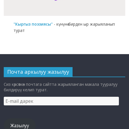
"Кыргыз поэзиясы"
- күнүнө бирден ыр жарыяланып
турат
Почта аркылуу жазылуу
Сиз көрсөткөн почтага сайтта жарыяланган макала тууралуу
билдирүү келип турат.
E-
mail
дарек
Жазылуу