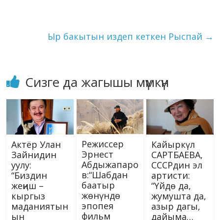
k
p
er
s
n
менен Азия өлкөлөрүндө
ni
k
концерт коюп
келатасыз,…
ki
Ыр бакытын издеп кеткен Рыспай
→
Сизге да жагышы мүмкүн
Режиссер
Актёр Улан
Кайыркүл
Эрнест
Зайнидин
САРТБАЕВА,
Абдыжапаро
уулу:
СССРдин эл
в:“Шабдан
“Биздин
артисти:
баатыр
жеңиш –
“Үйдө да,
жөнүндө
кыргыз
жумушта да,
эпопея
маданиятын
азыр дагы,
фильм
ын
дайыма…