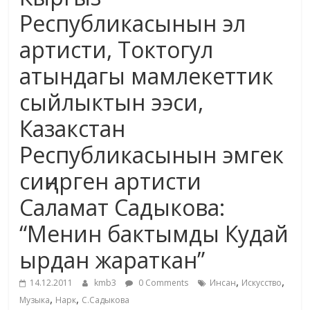
маданияты
Республикасынын эл
жана
артисти, Токтогул
адабияты
атындагы мамлекеттик
сыйлыктын ээси,
Казакстан
Республикасынын эмгек
сиңирген артисти
Саламат Садыкова:
“Менин бактымды Кудай
ырдан жараткан”
,
,
14.12.2011
kmb3
0 Comments
Инсан
Искусство
,
,
Музыка
Нарк
С.Садыкова