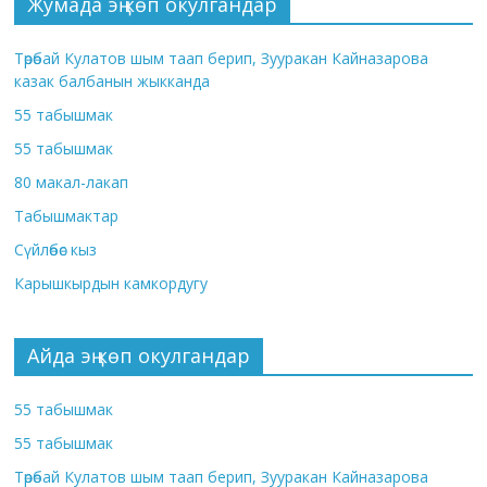
Жумада эң көп окулгандар
Төрөбай Кулатов шым таап берип, Зууракан Кайназарова
казак балбанын жыкканда
55 табышмак
55 табышмак
80 макал-лакап
Табышмактар
Сүйлөбөс кыз
Карышкырдын камкордугу
Айда эң көп окулгандар
55 табышмак
55 табышмак
Төрөбай Кулатов шым таап берип, Зууракан Кайназарова