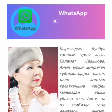
Кыргыздын булбул
таңшык ырчы кызы
Саламат Садыкова.
Анын ырын миңдеген
күйөрмандары алакан
чаап коштоп
келатканына чейрек
кылымдан ашык
убакыт өттү. Алгач ал
өз элибизде гана
даңазасы чыгып,