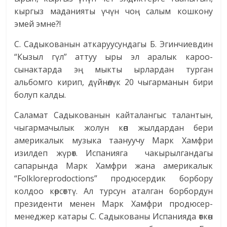
кыргыз маданияты үчүн чоң салым кошкону
эмей эмне?!
С. Садыкованын аткаруусундагы Б. Эгинчиевдин
“Кызыл гүл” аттуу ыры эл аралык кароо-
сынактарда эң мыкты ырлардан турган
альбомго кирип, дүйнөлүк 20 чыгарманын бири
болуп калды.
Саламат Садыкованын кайталангыс талантын,
чыгармачылык жолун көп жылдардан бери
америкалык музыка таануучу Марк Хамфри
изилдеп жүрөт. Испанияга чакырылгандагы
сапарында Марк Хамфри жана америкалык
“Folkloreprodoctions” продюсердик борбору
колдоо көрсөттү. Ал турсун аталган борбордун
президенти менен Марк Хамфри продюсер-
менеджер катары С. Садыкованы Испанияда өткөн