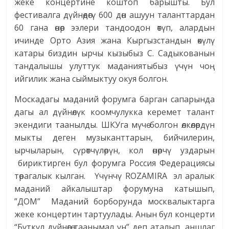
жеке концертине коштоп барышты. Бул
фестивалга дүйнөдөгү 600 дөн ашуун таланттардан
60 гана өнөр ээлери тандоодон өтүп, алардын
ичинде Орто Азия жана Кыргызстандын өкүлү
катары биздин ырчы кызыбыз С. Садыкованын
тандалышы улуттук маданиятыбыз үчүн чоң
ийгилик жана сыймыктуу окуя болгон.
Москадагы маданий форумга барган сапарында
дагы ал дүйнөлүк коомчулукка керемет талант
экендиги таанылды. ШКУга мүчө болгон өлкөлөрдүн
мыкты деген музыканттарын, бийчилерин,
ырчыларын, сүрөтчүлөрүн, кол өнөрчү уздарын
бириктирген бул форумга Россия Федерациясы
төрагалык кылган. Үчүнчү ROZAMIRA эл аралык
маданий айкалыштар форумуна катышып,
”ДОМ” Маданий борборунда москвалыктарга
жеке концертин тартуулады. Анын бул концерти
“Бүткүл дүйнөгө таанымал үн” деп аталып, аншлаг