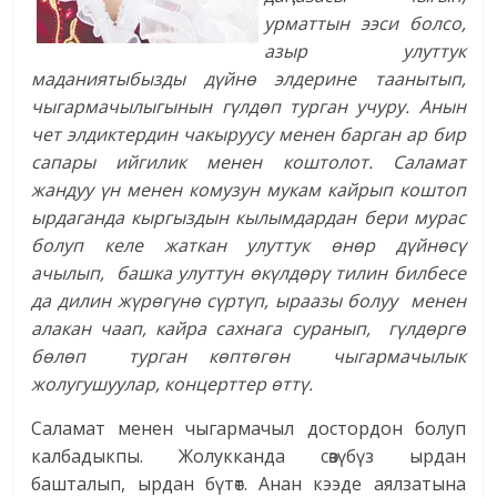
урматтын ээси болсо,
азыр улуттук
маданиятыбызды дүйнө элдерине таанытып,
чыгармачылыгынын гүлдөп турган учуру. Анын
чет элдиктердин чакыруусу менен барган ар бир
сапары ийгилик менен коштолот. Саламат
жандуу үн менен комузун мукам кайрып коштоп
ырдаганда кыргыздын кылымдардан бери мурас
болуп келе жаткан улуттук өнөр дүйнөсү
ачылып, башка улуттун өкүлдөрү тилин билбесе
да дилин жүрөгүнө сүртүп, ыраазы болуу менен
алакан чаап, кайра сахнага суранып, гүлдөргө
бөлөп турган көптөгөн чыгармачылык
жолугушуулар, концерттер өттү.
Саламат менен чыгармачыл достордон болуп
калбадыкпы. Жолукканда сөзүбүз ырдан
башталып, ырдан бүтөт. Анан кээде аялзатына