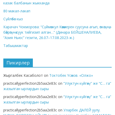
казак балбанын жыкканда
80 макал-лакап
Сүйлөбөс кыз
Карачач Чокморова: “Сүймөнкул Көкөмерен суусуна агып, өпкөсүнө,
бөйрөгүнө суук тийгизип алган…” (Динара БЕЙШЕНАЛИЕВА,
“Азия Ньюс” гезити, 26.07–17.08.2023-ж.)
Табышмактар
Пикирлер
Жыргалбек Касаболот
on
Токтобек Үсөнов. «Олжо»
practicallyperfection2b5aa2e83c
on
“Улуктун күйгөнү” же “С… га”
жазылган ырлардын сыры
practicallyperfection2b5aa2e83c
on
“Улуктун күйгөнү” же “С… га”
жазылган ырлардын сыры
practicallyperfection2b5aa2e83c
on
Уларбек ДАЛЕЙ уулу.