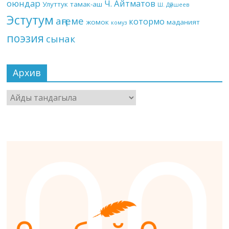
оюндар
Ч. Айтматов
Улуттук тамак-аш
Ш. Дүйшеев
Эстутум
аңгеме
котормо
жомок
маданият
комуз
поэзия
сынак
Архив
Архив